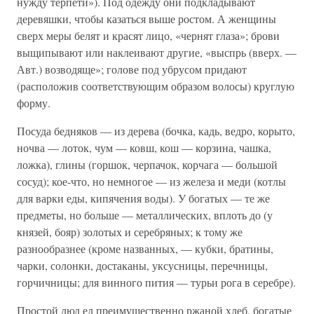
нужду терпети»). Под одежду они подкладывают
деревяшки, чтобы казаться выше ростом. А женщины
сверх меры белят и красят лицо, «чернят глаза»; брови
выщипывают или наклеивают другие, «выспрь (вверх. —
Авт.) возводяще»; голове под убрусом придают
(расположив соответствующим образом волосы) круглую
форму.
Посуда бедняков — из дерева (бочка, кадь, ведро, корыто,
ночва — лоток, чум — ковш, кош — корзина, чашка,
ложка), глины (горшок, черпачок, корчага — большой
сосуд); кое-что, но немногое — из железа и меди (котлы
для варки еды, кипячения воды). У богатых — те же
предметы, но больше — металлических, вплоть до (у
князей, бояр) золотых и серебряных; к тому же
разнообразнее (кроме названных, — кубки, братины,
чарки, солонки, достаканы, уксусницы, перечницы,
горчичницы; для винного пития — турьи рога в серебре).
Простой люд ел преимущественно ржаной хлеб, богатые