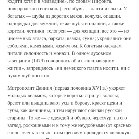
ходити хотя и в медведине», по словам Нифонта,
новгородского епископа); его обувь — лапти из лыка. У
богатых — шубы из дорогих мехов, кожухи, опашни,
однорядки для мужчин; те же шубы и опашни, а также
кортели, летники, телогреи — для женщин; все это — из
иноземных атласа, бархата, камки, сукна; украшались они
соболями, каменьями, жемчугом. К богатым одеждам
питали склонность и монахи. В одном духовном
завещании (1479) говорилось об их «неправедном
житии», запрещалось «ни немецкого платиа носити, ни с
пухом шуб носити».
Митрополит Даниил (первая половина XVI в.) укоряет
молодых вельмож, которые коротко стригут волосы,
бреют или выщипывают усы и бороду, красят щеки и
губы, как женщины, и тем нарушают обычаи русской
старины. То же — с одеждой и обувью, чересчур, на его
взгляд, роскошными и к тому же неудобными (от красных
сапог, очень тесных, этим щеголям приходится «великую