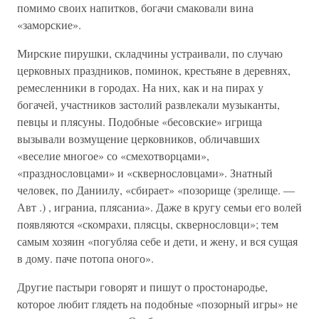
помимо своих напитков, богачи смаковали вина
«заморские».
Мирские пирушки, складчины устраивали, по случаю
церковных праздников, поминок, крестьяне в деревнях,
ремесленники в городах. На них, как и на пирах у
богачей, участников застолий развлекали музыканты,
певцы и плясуны. Подобные «бесовские» игрища
вызывали возмущение церковников, обличавших
«веселие многое» со «смехотворцами»,
«празднословцами» и «сквернословцами». Знатный
человек, по Даниилу, «сбирает» «позорище (зрелище. —
Авт .) , играниа, плясаниа». Даже в кругу семьи его волей
появляются «скомрахи, плясцы, сквернословци»; тем
самым хозяин «погубляа себе и дети, и жену, и вся сущая
в дому. паче потопа оного».
Другие пастыри говорят и пишут о простонародье,
которое любит глядеть на подобные «позорный игры» не