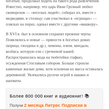
богатый, продолжал ходить на такого рода развлечения.
Известно, например, что царь Иван Грозный любил
скоморохов — «веселых людей», собирал их, вместе с
медведями, в столицу; сам участвовал в «игрищах» —
плясках на пирах, одевал вместе с другими «машкеру».
В XVI в. быт в основном сохранял прежние черты.
Появлялись и новые — пряности в богатых домах
(корица, гвоздика и др.), лимоны, изюм, миндаль;
колбаса, которую ели с гречневой кашей.
Распространилась мода на тюбетейки (тафьи),
осужденная Стоглавым собором. Больше строили
каменные жилые дома, хотя основная их масса оставалась
деревянной. Увлекались русичи игрой в шашки и
шахматы.
Более 800 000 книг и аудиокниг! 📚
2 месяца Литрес Подписки в
Получи