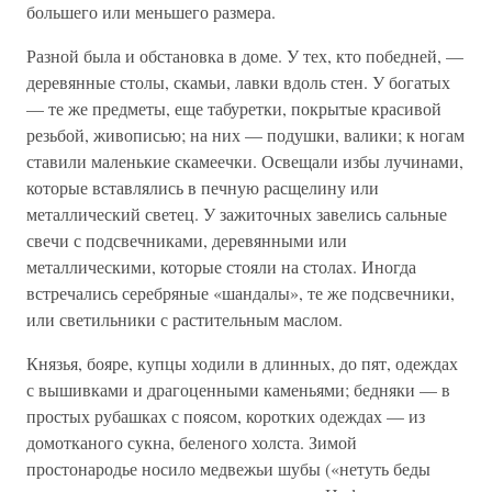
большего или меньшего размера.
Разной была и обстановка в доме. У тех, кто победней, —
деревянные столы, скамьи, лавки вдоль стен. У богатых
— те же предметы, еще табуретки, покрытые красивой
резьбой, живописью; на них — подушки, валики; к ногам
ставили маленькие скамеечки. Освещали избы лучинами,
которые вставлялись в печную расщелину или
металлический светец. У зажиточных завелись сальные
свечи с подсвечниками, деревянными или
металлическими, которые стояли на столах. Иногда
встречались серебряные «шандалы», те же подсвечники,
или светильники с растительным маслом.
Князья, бояре, купцы ходили в длинных, до пят, одеждах
с вышивками и драгоценными каменьями; бедняки — в
простых рубашках с поясом, коротких одеждах — из
домотканого сукна, беленого холста. Зимой
простонародье носило медвежьи шубы («нетуть беды