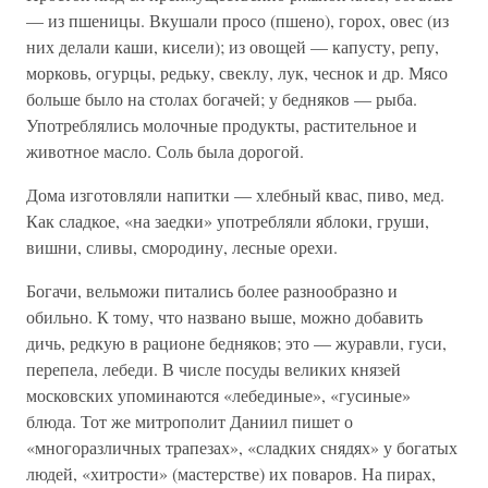
— из пшеницы. Вкушали просо (пшено), горох, овес (из
них делали каши, кисели); из овощей — капусту, репу,
морковь, огурцы, редьку, свеклу, лук, чеснок и др. Мясо
больше было на столах богачей; у бедняков — рыба.
Употреблялись молочные продукты, растительное и
животное масло. Соль была дорогой.
Дома изготовляли напитки — хлебный квас, пиво, мед.
Как сладкое, «на заедки» употребляли яблоки, груши,
вишни, сливы, смородину, лесные орехи.
Богачи, вельможи питались более разнообразно и
обильно. К тому, что названо выше, можно добавить
дичь, редкую в рационе бедняков; это — журавли, гуси,
перепела, лебеди. В числе посуды великих князей
московских упоминаются «лебединые», «гусиные»
блюда. Тот же митрополит Даниил пишет о
«многоразличных трапезах», «сладких снядях» у богатых
людей, «хитрости» (мастерстве) их поваров. На пирах,