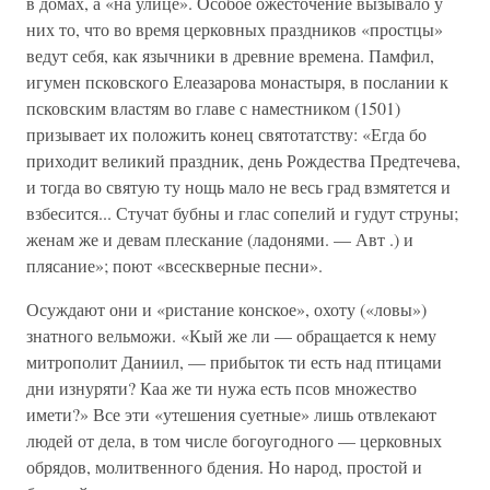
в домах, а «на улице». Особое ожесточение вызывало у
них то, что во время церковных праздников «простцы»
ведут себя, как язычники в древние времена. Памфил,
игумен псковского Елеазарова монастыря, в послании к
псковским властям во главе с наместником (1501)
призывает их положить конец святотатству: «Егда бо
приходит великий праздник, день Рождества Предтечева,
и тогда во святую ту нощь мало не весь град взмятется и
взбесится... Стучат бубны и глас сопелий и гудут струны;
женам же и девам плескание (ладонями. — Авт .) и
плясание»; поют «всескверные песни».
Осуждают они и «ристание конское», охоту («ловы»)
знатного вельможи. «Кый же ли — обращается к нему
митрополит Даниил, — прибыток ти есть над птицами
дни изнуряти? Каа же ти нужа есть псов множество
имети?» Все эти «утешения суетные» лишь отвлекают
людей от дела, в том числе богоугодного — церковных
обрядов, молитвенного бдения. Но народ, простой и