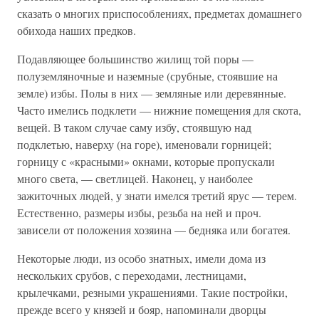
сказать о многих приспособлениях, предметах домашнего
обихода наших предков.
Подавляющее большинство жилищ той поры —
полуземляночные и наземные (срубные, стоявшие на
земле) избы. Полы в них — земляные или деревянные.
Часто имелись подклети — нижние помещения для скота,
вещей. В таком случае саму избу, стоявшую над
подклетью, наверху (на горе), именовали горницей;
горницу с «красными» окнами, которые пропускали
много света, — светлицей. Наконец, у наиболее
зажиточных людей, у знати имелся третий ярус — терем.
Естественно, размеры избы, резьба на ней и проч.
зависели от положения хозяина — бедняка или богатея.
Некоторые люди, из особо знатных, имели дома из
нескольких срубов, с переходами, лестницами,
крылечками, резными украшениями. Такие постройки,
прежде всего у князей и бояр, напоминали дворцы