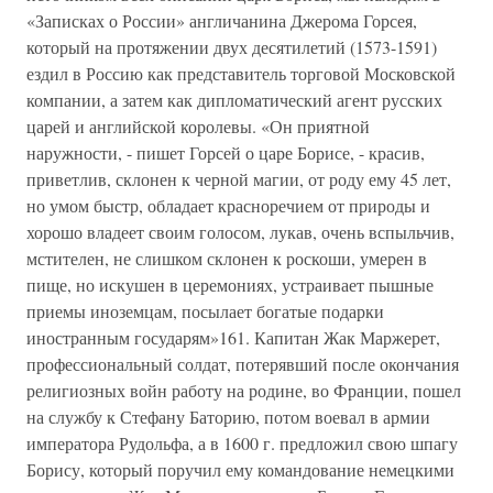
«Записках о России» англичанина Джерома Горсея,
который на протяжении двух десятилетий (1573-1591)
ездил в Россию как представитель торговой Московской
компании, а затем как дипломатический агент русских
царей и английской королевы. «Он приятной
наружности, - пишет Горсей о царе Борисе, - красив,
приветлив, склонен к черной магии, от роду ему 45 лет,
но умом быстр, обладает красноречием от природы и
хорошо владеет своим голосом, лукав, очень вспыльчив,
мстителен, не слишком склонен к роскоши, умерен в
пище, но искушен в церемониях, устраивает пышные
приемы иноземцам, посылает богатые подарки
иностранным государям»161. Капитан Жак Маржерет,
профессиональный солдат, потерявший после окончания
религиозных войн работу на родине, во Франции, пошел
на службу к Стефану Баторию, потом воевал в армии
императора Рудольфа, а в 1600 г. предложил свою шпагу
Борису, который поручил ему командование немецкими