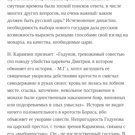
смутные времена были эпохой поисков ответа, в числе
многих других вопросов, на очень важный: каким
должен быть русский царь? Исчезновение династии,
необходимость выбора нового государя дала русским
возможность выразить разными способами свой взгляд на
монарха, на качества, необходимые царю.
Н. Карамзин признает: «Годунов, тревожимый совестью
(по поводу убийства царевича Дмитрия, в котором
обвиняет его историк. - М.Г.), хотел заглушить ее
священные укоризны действиями кротости и смягчал
самодержавие в руках своих: кровь не лилась на лобном
месте, ссылка, заточение, невольное пострижение в
монахи были единственным наказанием бояр, виновных
или подозреваемых в злых умыслах». Историк не видит
ничего положительного в кротости Бориса, ибо
объясняет ее укорами совести. Непригодность Годунова
на царский престол, с точки зрения Карамзина, связана с
его «выборностью». Он - не наследственный государь. В