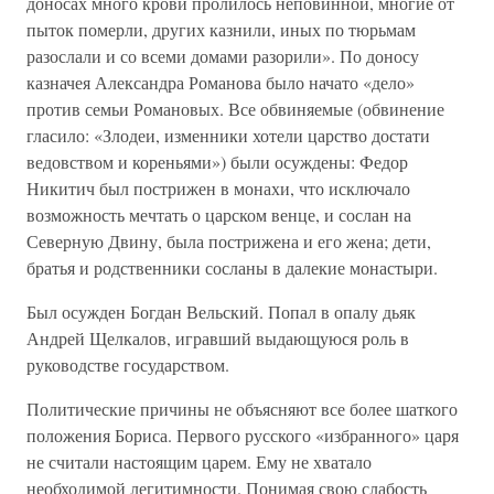
доносах много крови пролилось неповинной, многие от
пыток померли, других казнили, иных по тюрьмам
разослали и со всеми домами разорили». По доносу
казначея Александра Романова было начато «дело»
против семьи Романовых. Все обвиняемые (обвинение
гласило: «Злодеи, изменники хотели царство достати
ведовством и кореньями») были осуждены: Федор
Никитич был пострижен в монахи, что исключало
возможность мечтать о царском венце, и сослан на
Северную Двину, была пострижена и его жена; дети,
братья и родственники сосланы в далекие монастыри.
Был осужден Богдан Вельский. Попал в опалу дьяк
Андрей Щелкалов, игравший выдающуюся роль в
руководстве государством.
Политические причины не объясняют все более шаткого
положения Бориса. Первого русского «избранного» царя
не считали настоящим царем. Ему не хватало
необходимой легитимности. Понимая свою слабость