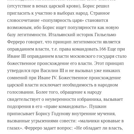
(отсутствие в венах царской крови), Борис решил
пригласить к участию в выборах народ. Странное
словосочетание «популярность царя» становится
возможным, ибо Борис ищет популярности как новую
базу легитимности. Итальянский историк Гильельмо
Ферреро говорит, что принцип легитимности является
оправданием власти, т.е. права командовать.166 Еще при
Иване III оправданием власти московского государя стало
божественное происхождение его власти. Этот принцип
утвердился при Василии III и не вызывал уже никаких
сомнений при Иване IV. Божественное происхождение
царской власти исключает необходимость в народном
голосовании. Более того, обращение к народу
свидетельствует о неуверенности избранника, вызывает
подозрения в его «праве командовать». Пушкин
приписывает Борису Годунову внутренние мучения,
вызванные угрызениями совести: «мальчики кровавые в
глазах». Ферреро задает вопрос: «Не обладает ли власть,