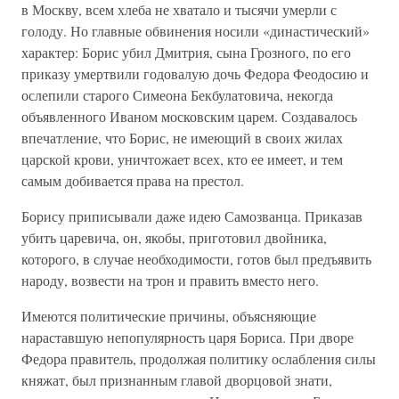
в Москву, всем хлеба не хватало и тысячи умерли с
голоду. Но главные обвинения носили «династический»
характер: Борис убил Дмитрия, сына Грозного, по его
приказу умертвили годовалую дочь Федора Феодосию и
ослепили старого Симеона Бекбулатовича, некогда
объявленного Иваном московским царем. Создавалось
впечатление, что Борис, не имеющий в своих жилах
царской крови, уничтожает всех, кто ее имеет, и тем
самым добивается права на престол.
Борису приписывали даже идею Самозванца. Приказав
убить царевича, он, якобы, приготовил двойника,
которого, в случае необходимости, готов был предъявить
народу, возвести на трон и править вместо него.
Имеются политические причины, объясняющие
нараставшую непопулярность царя Бориса. При дворе
Федора правитель, продолжая политику ослабления силы
княжат, был признанным главой дворцовой знати,