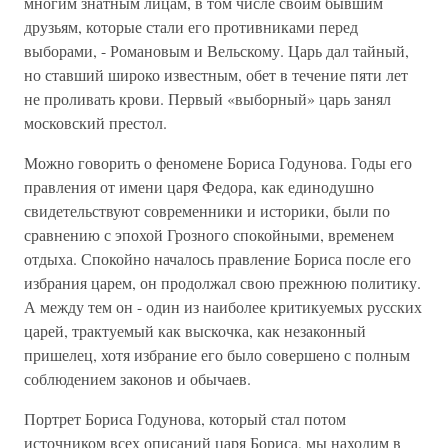
многим знатным лицам, в том числе своим бывшим
друзьям, которые стали его противниками перед
выборами, - Романовым и Вельскому. Царь дал тайный,
но ставший широко известным, обет в течение пяти лет
не проливать крови. Первый «выборный» царь занял
московский престол.
Можно говорить о феномене Бориса Годунова. Годы его
правления от имени царя Федора, как единодушно
свидетельствуют современники и историки, были по
сравнению с эпохой Грозного спокойными, временем
отдыха. Спокойно началось правление Бориса после его
избрания царем, он продолжал свою прежнюю политику.
А между тем он - один из наиболее критикуемых русских
царей, трактуемый как выскочка, как незаконный
пришелец, хотя избрание его было совершено с полным
соблюдением законов и обычаев.
Портрет Бориса Годунова, который стал потом
источником всех описаний царя Бориса, мы находим в