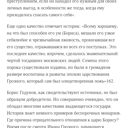
преступлением, если он находил его нужным для своих
личных выгод, в особенности же тогда, когда ему
приходилось спасать самого себя».
Еще одно качество отмечает историк: «Всему хорошему,
на что был способен его ум (Бориса), мешали его узкое
себялюбие и чрезвычайная лживость, пронизавшая все
его существо, отражавшаяся во всех его поступках. Это
последнее качество, впрочем, сделалось знаменательной
чертой тогдашних московских людей. Семена этого
порока существовали издавна, но были в громадном
размере воспитаны и развиты эпохою царствования
Грозного, который сам был олицетворенная ложь»162.
Борис Годунов, как свидетельствуют источники, не был
образцом добродетели. Но совершенно очевидно, что он
обладал многими качествами выдающегося государя.
История знает немного примеров беспорочных монархов.
Где причина отрицательного отношения к царю Борису?
Время после смерти Ивана Грозного, начавшиеся