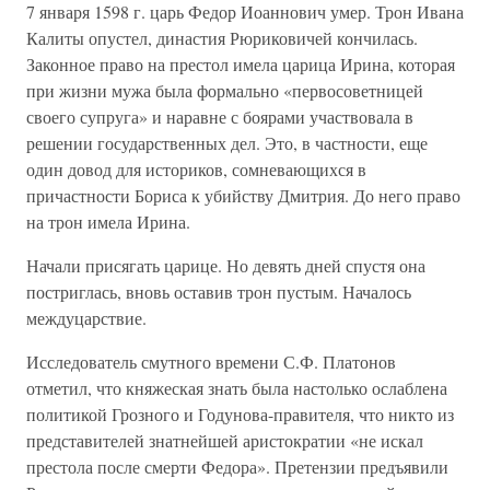
7 января 1598 г. царь Федор Иоаннович умер. Трон Ивана
Калиты опустел, династия Рюриковичей кончилась.
Законное право на престол имела царица Ирина, которая
при жизни мужа была формально «первосоветницей
своего супруга» и наравне с боярами участвовала в
решении государственных дел. Это, в частности, еще
один довод для историков, сомневающихся в
причастности Бориса к убийству Дмитрия. До него право
на трон имела Ирина.
Начали присягать царице. Но девять дней спустя она
постриглась, вновь оставив трон пустым. Началось
междуцарствие.
Исследователь смутного времени С.Ф. Платонов
отметил, что княжеская знать была настолько ослаблена
политикой Грозного и Годунова-правителя, что никто из
представителей знатнейшей аристократии «не искал
престола после смерти Федора». Претензии предъявили