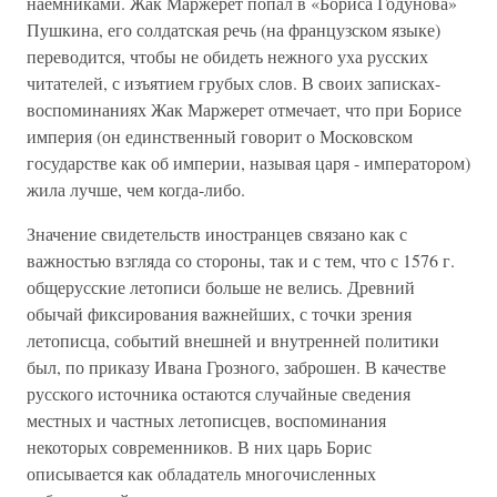
наемниками. Жак Маржерет попал в «Бориса Годунова»
Пушкина, его солдатская речь (на французском языке)
переводится, чтобы не обидеть нежного уха русских
читателей, с изъятием грубых слов. В своих записках-
воспоминаниях Жак Маржерет отмечает, что при Борисе
империя (он единственный говорит о Московском
государстве как об империи, называя царя - императором)
жила лучше, чем когда-либо.
Значение свидетельств иностранцев связано как с
важностью взгляда со стороны, так и с тем, что с 1576 г.
общерусские летописи больше не велись. Древний
обычай фиксирования важнейших, с точки зрения
летописца, событий внешней и внутренней политики
был, по приказу Ивана Грозного, заброшен. В качестве
русского источника остаются случайные сведения
местных и частных летописцев, воспоминания
некоторых современников. В них царь Борис
описывается как обладатель многочисленных