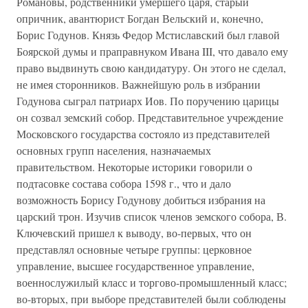
Романовы, родственники умершего царя, старый
опричник, авантюрист Богдан Вельский и, конечно,
Борис Годунов. Князь Федор Мстиславский был главой
Боярской думы и праправнуком Ивана III, что давало ему
право выдвинуть свою кандидатуру. Он этого не сделал,
не имея сторонников. Важнейшую роль в избрании
Годунова сыграл патриарх Иов. По поручению царицы
он созвал земский собор. Представительное учреждение
Московского государства состояло из представителей
основных групп населения, назначаемых
правительством. Некоторые историки говорили о
подтасовке состава собора 1598 г., что и дало
возможность Борису Годунову добиться избрания на
царский трон. Изучив список членов земского собора, В.
Ключевский пришел к выводу, во-первых, что он
представлял основные четыре группы: церковное
управление, высшее государственное управление,
военнослужилый класс и торгово-промышленный класс;
во-вторых, при выборе представителей были соблюдены