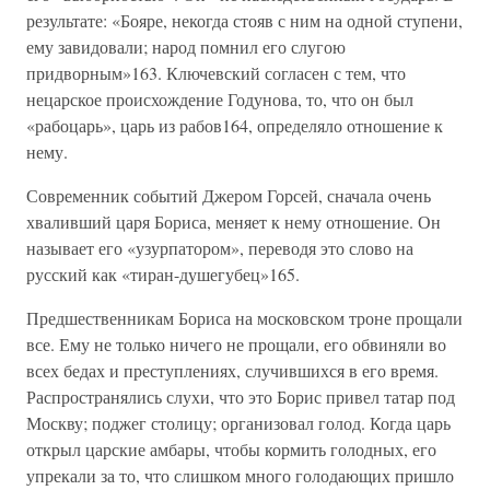
результате: «Бояре, некогда стояв с ним на одной ступени,
ему завидовали; народ помнил его слугою
придворным»163. Ключевский согласен с тем, что
нецарское происхождение Годунова, то, что он был
«рабоцарь», царь из рабов164, определяло отношение к
нему.
Современник событий Джером Горсей, сначала очень
хваливший царя Бориса, меняет к нему отношение. Он
называет его «узурпатором», переводя это слово на
русский как «тиран-душегубец»165.
Предшественникам Бориса на московском троне прощали
все. Ему не только ничего не прощали, его обвиняли во
всех бедах и преступлениях, случившихся в его время.
Распространялись слухи, что это Борис привел татар под
Москву; поджег столицу; организовал голод. Когда царь
открыл царские амбары, чтобы кормить голодных, его
упрекали за то, что слишком много голодающих пришло