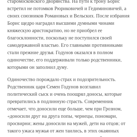
старомосковского дворянства. На пути к трону Борис
встретил не потомков Рюриковичей и Гедиминовичей, а
своих союзников Романовых и Вельских. После избрания
Борис щедро наградил высшими думными чинами
княжескую аристократию, но не приобрел ее
благосклонности, поскольку не поступился своей
самодержавной властью. Его главными противниками
стали прежние друзья. Годунов оказался в полном
одиночестве, его поддерживали только родственники,
которыми он заполнил думу.
Одиночество порождало страх и подозрительность.
Родственник царя Семен Годунов возглавил
политический сыск и очень поощрял доносы, которые
превратились в подлинную страсть. Современник
отмечает, что доносили еще больше, чем при Грозном,
«доносили друг на друга попы, чернецы, пономари,
просвирни; жены доносили на мужей, дети на отцов; от
такого ужаса мужья от жен таились, в этих окаянных