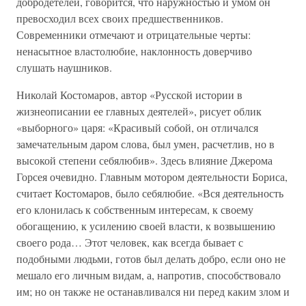
добродетелей, говорится, что наружностью и умом он
превосходил всех своих предшественников.
Современники отмечают и отрицательные черты:
ненасытное властолюбие, наклонность доверчиво
слушать наушников.
Николай Костомаров, автор «Русской истории в
жизнеописании ее главных деятелей», рисует облик
«выборного» царя: «Красивый собой, он отличался
замечательным даром слова, был умен, расчетлив, но в
высокой степени себялюбив». Здесь влияние Джерома
Горсея очевидно. Главным мотором деятельности Бориса,
считает Костомаров, было себялюбие. «Вся деятельность
его клонилась к собственным интересам, к своему
обогащению, к усилению своей власти, к возвышению
своего рода… Этот человек, как всегда бывает с
подобными людьми, готов был делать добро, если оно не
мешало его личным видам, а, напротив, способствовало
им; но он также не останавливался ни перед каким злом и