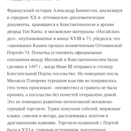
Французский историк Александр Беннигсен, анализируя
в середине XX в. оттоманские дипломатические
документы, хранящиеся в Константинополе в архиве
дворца Топ Капы, и московские материалы «Ногайских
дел», опубликованные в конце XVIII в.73, убедился, что
«завоевание Казани прошло незамеченным Оттоманской
Портой»74. Попытка установить официальные
отношения между Москвой и Константинополем были
сделаны в 1497 г., когда Иван III отправил в столицу
Блистательной Порты посольство. Но поведение посла
Михаила Плещеева турецким властям не понравилось
(что точно произошло - неизвестно) и грамота не была
принята, а посольство без почестей отправлено домой.
Это не помешало развитию интенсивной московско-
турецкой торговли. Турки покупали соболей, моржовые
клыки, соколов и янтарь, расплачиваясь золотом и
драгоценными камнями. Торговля пушниной с Портой
была в XVI в. главным источником драгоценных