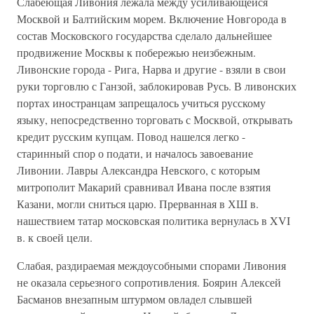
Слабеющая Ливония лежала между усиливающейся
Москвой и Балтийским морем. Включение Новгорода в
состав Московского государства сделало дальнейшее
продвижение Москвы к побережью неизбежным.
Ливонские города - Рига, Нарва и другие - взяли в свои
руки торговлю с Ганзой, заблокировав Русь. В ливонских
портах иностранцам запрещалось учиться русскому
языку, непосредственно торговать с Москвой, открывать
кредит русским купцам. Повод нашелся легко -
старинный спор о подати, и началось завоевание
Ливонии. Лавры Александра Невского, с которым
митрополит Макарий сравнивал Ивана после взятия
Казани, могли сниться царю. Прерванная в ХШ в.
нашествием татар московская политика вернулась в XVI
в. к своей цели.
Слабая, раздираемая междоусобными спорами Ливония
не оказала серьезного сопротивления. Боярин Алексей
Басманов внезапным штурмом овладел слывшей