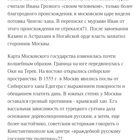
считали Ивана Грозного «своим человеком», только более
благородного происхождения, в московском царе видели
потомка Чингис-хана. В переписке с мурзами Иван от
этого происхождения не отрекался71. После завоевания
Казани и Астрахани в Ногайской орде власть захватил
сторонник Москвы.
Карта Московского государства изменилась почти
волшебным образом. Граница на юге передвинулась с
Оки на Терек. На востоке открылись сибирские
пространства. В 1555 г. в Москву явились послы от
Сибирского хана Едигера с выражением покорности и
обещанием платить дань. В южных степях у Москвы
оставался грозный противник - крымский хан. Его
вассальная зависимость от турецкого султана дала
основание дореволюционным русским, а затем, еще
более настойчиво, советским историкам говорить о
Константинополе как центре «враждебной русскому
государству политики»72.