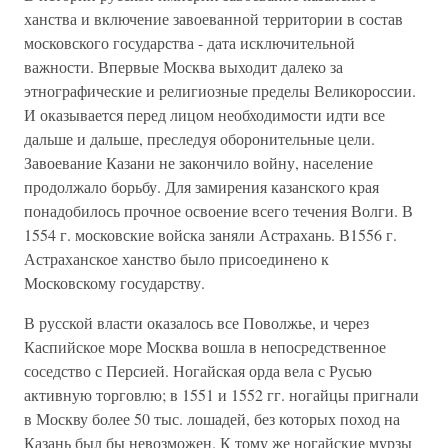
ханства и включение завоеванной территории в состав
московского государства - дата исключительной
важности. Впервые Москва выходит далеко за
этнографические и религиозные пределы Великороссии.
И оказывается перед лицом необходимости идти все
дальше и дальше, преследуя оборонительные цели.
Завоевание Казани не закончило войну, население
продолжало борьбу. Для замирения казанского края
понадобилось прочное освоение всего течения Волги. В
1554 г. московские войска заняли Астрахань. В1556 г.
Астраханское ханство было присоединено к
Московскому государству.
В русской власти оказалось все Поволжье, и через
Каспийское море Москва вошла в непосредственное
соседство с Персией. Ногайская орда вела с Русью
активную торговлю; в 1551 и 1552 гг. ногайцы пригнали
в Москву более 50 тыс. лошадей, без которых поход на
Казань был бы невозможен. К тому же ногайские мурзы