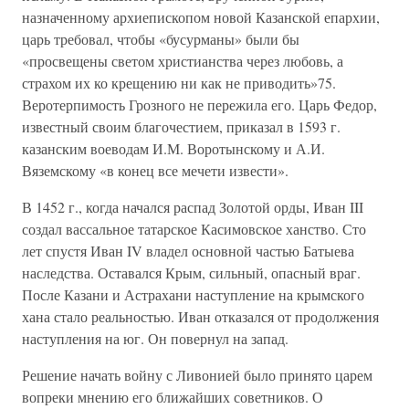
назначенному архиепископом новой Казанской епархии,
царь требовал, чтобы «бусурманы» были бы
«просвещены светом христианства через любовь, а
страхом их ко крещению ни как не приводить»75.
Веротерпимость Грозного не пережила его. Царь Федор,
известный своим благочестием, приказал в 1593 г.
казанским воеводам И.М. Воротынскому и А.И.
Вяземскому «в конец все мечети извести».
В 1452 г., когда начался распад Золотой орды, Иван III
создал вассальное татарское Касимовское ханство. Сто
лет спустя Иван IV владел основной частью Батыева
наследства. Оставался Крым, сильный, опасный враг.
После Казани и Астрахани наступление на крымского
хана стало реальностью. Иван отказался от продолжения
наступления на юг. Он повернул на запад.
Решение начать войну с Ливонией было принято царем
вопреки мнению его ближайших советников. О