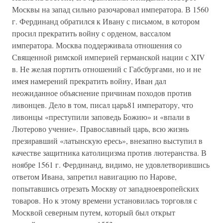
Москвы на запад сильно разочаровал императора. В 1560
г. Фердинанд обратился к Ивану с письмом, в котором
просил прекратить войну с орденом, вассалом
императора. Москва поддерживала отношения со
Священной римской империей германской нации с XIV
в. Не желая портить отношений с Габсбургами, но и не
имея намерений прекратить войну, Иван дал
неожиданное объяснение причинам походов против
ливонцев. Дело в том, писал царь81 императору, что
ливонцы «преступили заповедь Божию» и «впали в
Лютерово учение». Православный царь, всю жизнь
презиравший «латынскую ересь», внезапно выступил в
качестве защитника католицизма против лютеранства. В
ноябре 1561 г. Фердинанд, видимо, не удовлетворившись
ответом Ивана, запретил навигацию по Нарове,
попытавшись отрезать Москву от западноевропейских
товаров. Но к этому времени установилась торговля с
Москвой северным путем, который был открыт