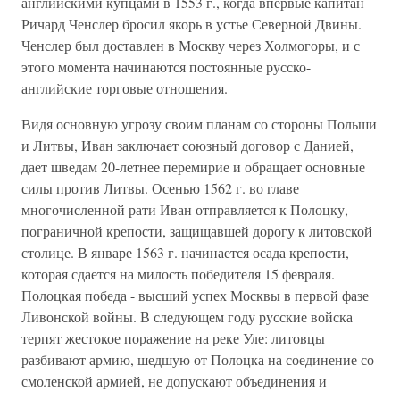
английскими купцами в 1553 г., когда впервые капитан
Ричард Ченслер бросил якорь в устье Северной Двины.
Ченслер был доставлен в Москву через Холмогоры, и с
этого момента начинаются постоянные русско-
английские торговые отношения.
Видя основную угрозу своим планам со стороны Польши
и Литвы, Иван заключает союзный договор с Данией,
дает шведам 20-летнее перемирие и обращает основные
силы против Литвы. Осенью 1562 г. во главе
многочисленной рати Иван отправляется к Полоцку,
пограничной крепости, защищавшей дорогу к литовской
столице. В январе 1563 г. начинается осада крепости,
которая сдается на милость победителя 15 февраля.
Полоцкая победа - высший успех Москвы в первой фазе
Ливонской войны. В следующем году русские войска
терпят жестокое поражение на реке Уле: литовцы
разбивают армию, шедшую от Полоцка на соединение со
смоленской армией, не допускают объединения и