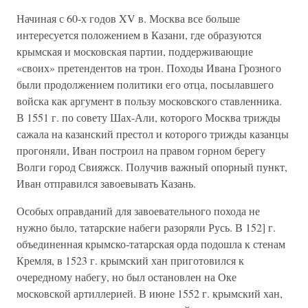
Начиная с 60-х годов XV в. Москва все больше
интересуется положением в Казани, где образуются
крымская и московская партии, поддерживающие
«своих» претендентов на трон. Походы Ивана Грозного
были продолжением политики его отца, посылавшего
войска как аргумент в пользу московского ставленника.
В 1551 г. по совету Шах-Али, которого Москва трижды
сажала на казанский престол и которого трижды казанцы
прогоняли, Иван построил на правом горном берегу
Волги город Свияжск. Получив важный опорный пункт,
Иван отправился завоевывать Казань.
Особых оправданий для завоевательного похода не
нужно было, татарские набеги разоряли Русь. В 152] г.
объединенная крымско-татарская орда подошла к стенам
Кремля, в 1523 г. крымский хан приготовился к
очередному набегу, но был остановлен на Оке
московской артиллерией. В июне 1552 г. крымский хан,