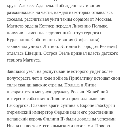
круга Алексея Адашева. Побежденная Ливония
разваливалась на части, каждая из которых отдавалась
соседям, рассчитывая уйти таким образом от Москвы.
Магистр ордена Кеттлер передал Ливонию Польше,
получив взамен наследственный титул герцога и
Курляндию. Собственно Ливония (Лифляндия)
заключила унию с Литвой. Эстония (с городом Ревелем)
отдалась Швеции. Остров Эзель признал власть датского
герцога Магнуса.
Завязался узел, на распутывание которого уйдет более
полутораста лет: в ходе войн за Прибалтику истощат свои
силы скандинавские страны, Польша и Литва,
превратится в могучую державу Россия. Живейший
интерес к событиям в Ливонии проявила империя
Габсбургов. Главные враги султана в Европе Габсбурги
(германский император Фердинанд и его родственник
испанский король Филипп II) были довольны успехами
Ивана на востоке, его крымскими походами. Поворот