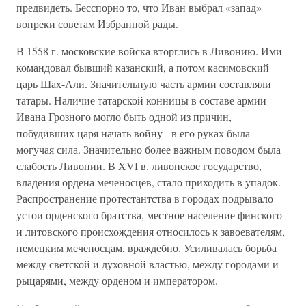
предвидеть. Бесспорно то, что Иван выбрал «запад»
вопреки советам Избранной рады.
В 1558 г. московские войска вторглись в Ливонию. Ими
командовал бывший казанский, а потом касимовский
царь Шах-Али. Значительную часть армии составляли
татары. Наличие татарской конницы в составе армии
Ивана Грозного могло быть одной из причин,
побудивших царя начать войну - в его руках была
могучая сила. Значительно более важным поводом была
слабость Ливонии. В XVI в. ливонское государство,
владения ордена меченосцев, стало приходить в упадок.
Распространение протестантства в городах подрывало
устои орденского братства, местное население финского
и литовского происхождения относилось к завоевателям,
немецким меченосцам, враждебно. Усиливалась борьба
между светской и духовной властью, между городами и
рыцарями, между орденом и императором.