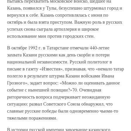
пытаясь перехватить московское войско, шедшее на
Казань, появился у Тулы, безуспешно штурмовал город и
вернулся к себе. Казань сопротивлялась с июня по
октябрь и была взята приступом. Важную роль в русских
успехах снова сыграла артиллерия и широкое
использование мин против городских стен.
В октябре 1992 г. в Татарстане отмечали 440-летие
захвата Казани русскими как день скорби и потери
национальной независимости. Русский политолог в
письме в газету «Известия», признавая, что «немало татар
полегло в результате штурма Казани войсками Ивана
Грозного», задает вопрос: «Можно ли оценивать данное
событие с нынешней позиции?»70. Очевидная
риторичность вопроса подчеркивает неожиданную
ситуацию: развал Советского Союза обнаружил, что
славные русские победы были одновременно чьими-то
тяжелыми поражениями.
В истории русской империи завоевание казанского