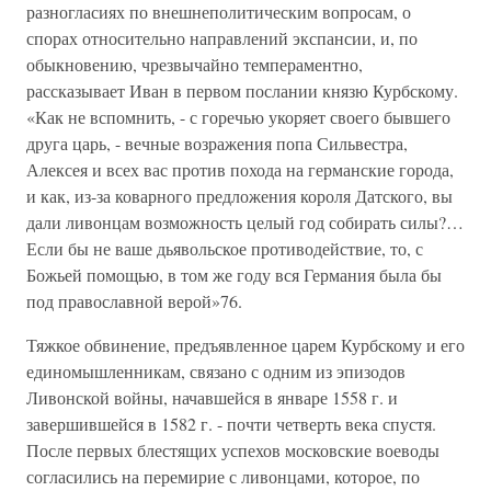
разногласиях по внешнеполитическим вопросам, о
спорах относительно направлений экспансии, и, по
обыкновению, чрезвычайно темпераментно,
рассказывает Иван в первом послании князю Курбскому.
«Как не вспомнить, - с горечью укоряет своего бывшего
друга царь, - вечные возражения попа Сильвестра,
Алексея и всех вас против похода на германские города,
и как, из-за коварного предложения короля Датского, вы
дали ливонцам возможность целый год собирать силы?…
Если бы не ваше дьявольское противодействие, то, с
Божьей помощью, в том же году вся Германия была бы
под православной верой»76.
Тяжкое обвинение, предъявленное царем Курбскому и его
единомышленникам, связано с одним из эпизодов
Ливонской войны, начавшейся в январе 1558 г. и
завершившейся в 1582 г. - почти четверть века спустя.
После первых блестящих успехов московские воеводы
согласились на перемирие с ливонцами, которое, по