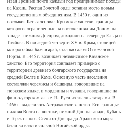
Иван Грозный почти каждый год предпринимает походы
на Казань. Распад Золотой орды оставил место новым
государственным объединениям. В 1430 г. один из
потомков Батыя основал Крымское ханство, границы
которого, ограниченные на востоке нижним Доном, на
западе - нижним Днепром, доходили на севере до Ельца и
Тамбова. В последней четверти XV в. Крым, столицей
которого был Бахчисарай, стал вассалом Оттоманской
Порты. В 1445 г. возникает независимое Казанское
ханство. Его территория совпадает примерно с
территорией древнего болгарского государства на
средней Волге и Каме. Основную часть населения
составляли черемисы и башкиры, говорившие на
тюркском языке, и мордвины и чуваши, говорившие на
финно-угорском языке. На Руси их звали - татарами. В
1466 г. выделилось Астраханское ханство. Его границы:
нижняя Волга на востоке, нижний Дон на западе, Кубань
и Терек на юге. Степи от Днепра до Аральского моря
были во власти сильной Ногайской орды.