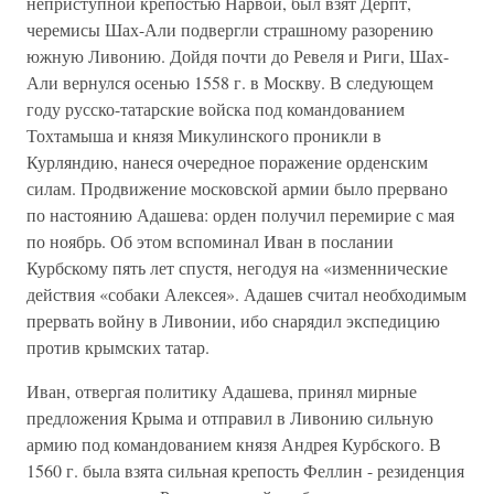
неприступной крепостью Нарвой, был взят Дерпт,
черемисы Шах-Али подвергли страшному разорению
южную Ливонию. Дойдя почти до Ревеля и Риги, Шах-
Али вернулся осенью 1558 г. в Москву. В следующем
году русско-татарские войска под командованием
Тохтамыша и князя Микулинского проникли в
Курляндию, нанеся очередное поражение орденским
силам. Продвижение московской армии было прервано
по настоянию Адашева: орден получил перемирие с мая
по ноябрь. Об этом вспоминал Иван в послании
Курбскому пять лет спустя, негодуя на «изменнические
действия «собаки Алексея». Адашев считал необходимым
прервать войну в Ливонии, ибо снарядил экспедицию
против крымских татар.
Иван, отвергая политику Адашева, принял мирные
предложения Крыма и отправил в Ливонию сильную
армию под командованием князя Андрея Курбского. В
1560 г. была взята сильная крепость Феллин - резиденция