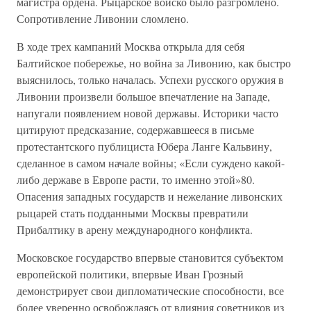
магистра ордена. Рыцарское войско было разгромлено.
Сопротивление Ливонии сломлено.
В ходе трех кампаний Москва открыла для себя
Балтийское побережье, но война за Ливонию, как быстро
выяснилось, только началась. Успехи русского оружия в
Ливонии произвели большое впечатление на Западе,
напугали появлением новой державы. Историки часто
цитируют предсказание, содержавшееся в письме
протестантского публициста Юбера Ланге Кальвину,
сделанное в самом начале войны; «Если суждено какой-
либо державе в Европе расти, то именно этой»80.
Опасения западных государств и нежелание ливонских
рыцарей стать подданными Москвы превратили
Прибалтику в арену международного конфликта.
Московское государство впервые становится субъектом
европейской политики, впервые Иван Грозный
демонстрирует свои дипломатические способности, все
более уверенно освобождаясь от влияния советников из