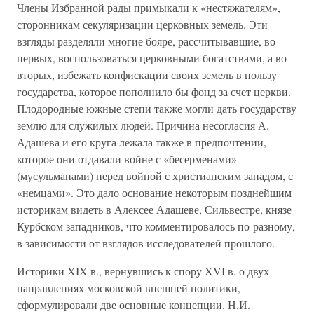
Члены Избранной рады примыкали к «нестяжателям»,
сторонникам секуляризации церковных земель. Эти
взгляды разделяли многие бояре, рассчитывавшие, во-
первых, воспользоваться церковными богатствами, а во-
вторых, избежать конфискации своих земель в пользу
государства, которое пополнило бы фонд за счет церкви.
Плодородные южные степи также могли дать государству
землю для служилых людей. Причина несогласия А.
Адашева и его круга лежала также в предпочтении,
которое они отдавали войне с «бесерменами»
(мусульманами) перед войной с христианским западом, с
«немцами». Это дало основание некоторым позднейшим
историкам видеть в Алексее Адашеве, Сильвестре, князе
Курбском западников, что комментировалось по-разному,
в зависимости от взглядов исследователей прошлого.
Историки XIX в., вернувшись к спору XVI в. о двух
направлениях московской внешней политики,
сформулировали две основные концепции. Н.И.