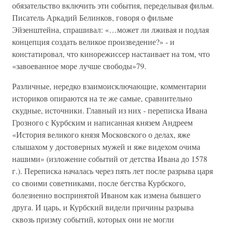
обязательство включить эти события, переделывая фильм.
Писатель Аркадий Белинков, говоря о фильме
Эйзенштейна, спрашивал: «…может ли лживая и подлая
концепция создать великое произведение?» - и
констатировал, что кинорежиссер настаивает на том, что
«завоеванное море лучше свободы»79.
Различные, нередко взаимоисключающие, комментарии
историков опираются на те же самые, сравнительно
скудные, источники. Главный из них - переписка Ивана
Грозного с Курбским и написанная князем Андреем
«История великого князя Московского о делах, яже
слышахом у достоверных мужей и яже видехом очима
нашими» (изложение событий от детства Ивана до 1578
г.). Переписка началась через пять лет после разрыва царя
со своими советниками, после бегства Курбского,
болезненно воспринятой Иваном как измена бывшего
друга. И царь, и Курбский видели причины разрыва
сквозь призму событий, которых они не могли