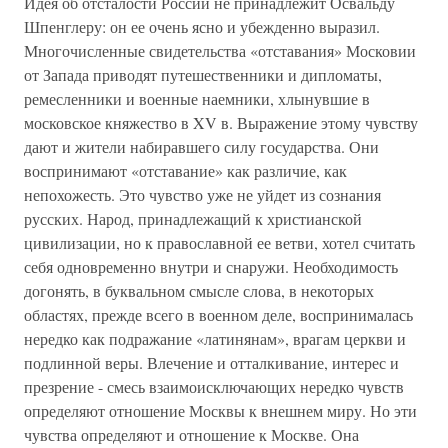
Идея об отсталости России не принадлежит Освальду
Шпенглеру: он ее очень ясно и убежденно выразил.
Многочисленные свидетельства «отставания» Московии
от Запада приводят путешественники и дипломаты,
ремесленники и военные наемники, хлынувшие в
московское княжество в XV в. Выражение этому чувству
дают и жители набиравшего силу государства. Они
воспринимают «отставание» как различие, как
непохожесть. Это чувство уже не уйдет из сознания
русских. Народ, принадлежащий к христианской
цивилизации, но к православной ее ветви, хотел считать
себя одновременно внутри и снаружи. Необходимость
догонять, в буквальном смысле слова, в некоторых
областях, прежде всего в военном деле, воспринималась
нередко как подражание «латинянам», врагам церкви и
подлинной веры. Влечение и отталкивание, интерес и
презрение - смесь взаимоисключающих нередко чувств
определяют отношение Москвы к внешнем миру. Но эти
чувства определяют и отношение к Москве. Она