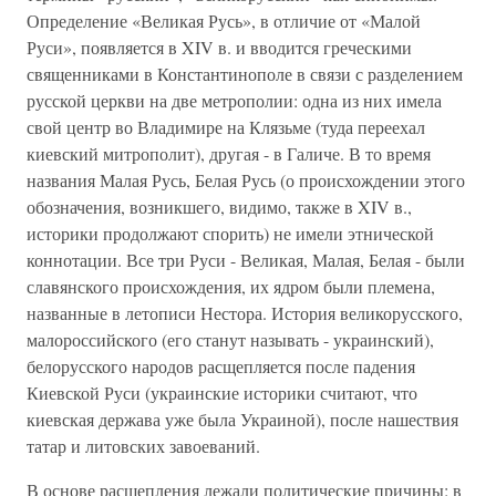
Определение «Великая Русь», в отличие от «Малой
Руси», появляется в XIV в. и вводится греческими
священниками в Константинополе в связи с разделением
русской церкви на две метрополии: одна из них имела
свой центр во Владимире на Клязьме (туда переехал
киевский митрополит), другая - в Галиче. В то время
названия Малая Русь, Белая Русь (о происхождении этого
обозначения, возникшего, видимо, также в XIV в.,
историки продолжают спорить) не имели этнической
коннотации. Все три Руси - Великая, Малая, Белая - были
славянского происхождения, их ядром были племена,
названные в летописи Нестора. История великорусского,
малороссийского (его станут называть - украинский),
белорусского народов расщепляется после падения
Киевской Руси (украинские историки считают, что
киевская держава уже была Украиной), после нашествия
татар и литовских завоеваний.
В основе расщепления лежали политические причины: в