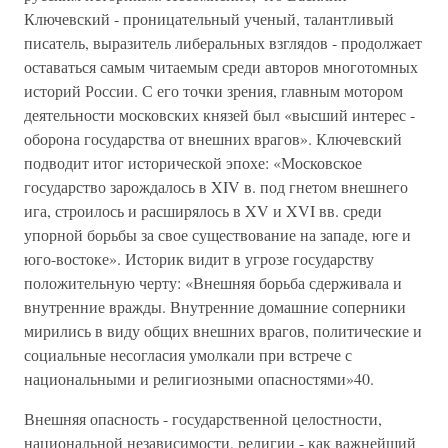
Ключевский - проницательный ученый, талантливый
писатель, выразитель либеральных взглядов - продолжает
оставаться самым читаемым среди авторов многотомных
историй России. С его точки зрения, главным мотором
деятельности московских князей был «высший интерес -
оборона государства от внешних врагов». Ключевский
подводит итог исторической эпохе: «Московское
государство зарождалось в XIV в. под гнетом внешнего
ига, строилось и расширялось в XV и XVI вв. среди
упорной борьбы за свое существование на западе, юге и
юго-востоке». Историк видит в угрозе государству
положительную черту: «Внешняя борьба сдерживала и
внутренние вражды. Внутренние домашние соперники
мирились в виду общих внешних врагов, политические и
социальные несогласия умолкали при встрече с
национальными и религиозными опасностями»40.
Внешняя опасность - государственной целостности,
национальной независимости, религии - как важнейший