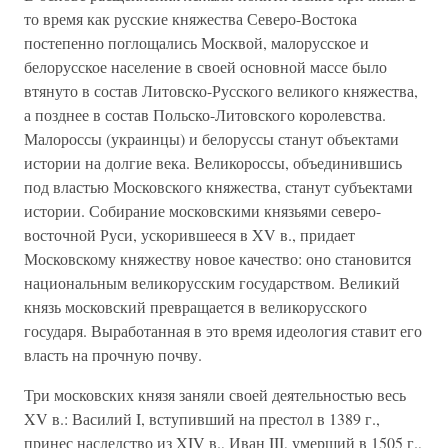
то время как русские княжества Северо-Востока
постепенно поглощались Москвой, малорусское и
белорусское население в своей основной массе было
втянуто в состав Литовско-Русского великого княжества,
а позднее в состав Польско-Литовского королевства.
Малороссы (украинцы) и белоруссы станут объектами
истории на долгие века. Великороссы, объединившись
под властью Московского княжества, станут субъектами
истории. Собирание московскими князьями северо-
восточной Руси, ускорившееся в XV в., придает
Московскому княжеству новое качество: оно становится
национальным великорусским государством. Великий
князь московский превращается в великорусского
государя. Выработанная в это время идеология ставит его
власть на прочную почву.
Три московских князя заняли своей деятельностью весь
XV в.: Василий I, вступивший на престол в 1389 г.,
принес наследство из XIV в., Иван III, умерший в 1505 г.,