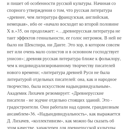
и пишет об особенности русской культуры. Начиная со
спорного утверждения о том, что русская литература
«древнее, чем литература французская, английская,
немецкая», ибо ее «начало восходит ко второй половине
X в.»35, он продолжает: «…древнерусская литература не
таит эффектов гениальности, ее голос негромок. В ней не
было ни Шекспира, ни Данте. Это хор, в котором совсем
нет или очень мало солистов и в основном господствует
унисон»; древняя русская литература ближе к фольклору,
чем к индивидуализированному творчеству писателей
нового времени; «литература древней Руси не была
литературой отдельных писателей: она, как и народное
творчество, была искусством надындивидуальным».
Академик Лихачев резюмирует: «Древнерусские
писатели - не зодчие отдельно стоящих зданий. Это -
градостроители. Они работали над одним, грандиозным
ансамблем»36. «Надындивидуальность», как выражается
Д. Лихачев, «коллективизм», как можно бы сказать об
этом качестве, характерен для древнерусской культуры