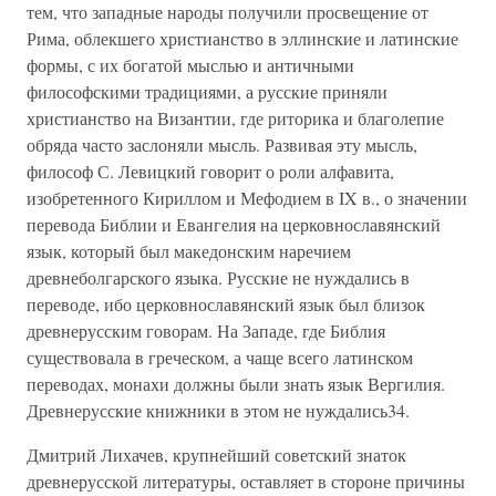
тем, что западные народы получили просвещение от
Рима, облекшего христианство в эллинские и латинские
формы, с их богатой мыслью и античными
философскими традициями, а русские приняли
христианство на Византии, где риторика и благолепие
обряда часто заслоняли мысль. Развивая эту мысль,
философ С. Левицкий говорит о роли алфавита,
изобретенного Кириллом и Мефодием в IX в., о значении
перевода Библии и Евангелия на церковнославянский
язык, который был македонским наречием
древнеболгарского языка. Русские не нуждались в
переводе, ибо церковнославянский язык был близок
древнерусским говорам. На Западе, где Библия
существовала в греческом, а чаще всего латинском
переводах, монахи должны были знать язык Вергилия.
Древнерусские книжники в этом не нуждались34.
Дмитрий Лихачев, крупнейший советский знаток
древнерусской литературы, оставляет в стороне причины