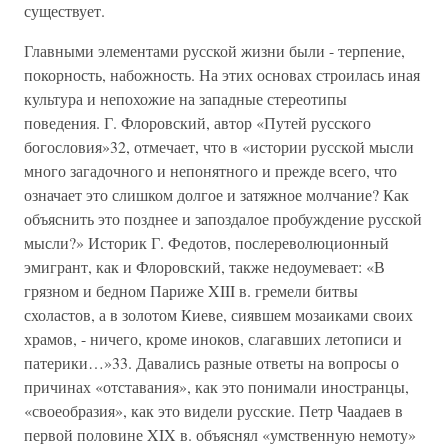
существует.
Главными элементами русской жизни были - терпение,
покорность, набожность. На этих основах строилась иная
культура и непохожие на западные стереотипы
поведения. Г. Флоровский, автор «Путей русского
богословия»32, отмечает, что в «истории русской мысли
много загадочного и непонятного и прежде всего, что
означает это слишком долгое и затяжное молчание? Как
объяснить это позднее и запоздалое пробуждение русской
мысли?» Историк Г. Федотов, послереволюционный
эмигрант, как и Флоровский, также недоумевает: «В
грязном и бедном Париже XIII в. гремели битвы
схоластов, а в золотом Киеве, сиявшем мозаиками своих
храмов, - ничего, кроме иноков, слагавших летописи и
патерики…»33. Давались разные ответы на вопросы о
причинах «отставания», как это понимали иностранцы,
«своеобразия», как это видели русские. Петр Чаадаев в
первой половине XIX в. объяснял «умственную немоту»