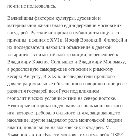
почти не пользовались.
Важнейшим фактором культуры, духовной и
материальной жизни было единодержавие московских
государей. Русские историки и публицисты ищут его
причины, начиная с XVI в. Иосиф Волоцкий, Филофей и
их последователи находили объяснение в далекой
«старине» - в византийской традиции, перешедшей к
Владимиру Красное Солнышко и Владимиру Мономаху,
а родословную самодержцев относили к римскому
кесарю Августу, В XIX в. исследователи прошлого
давали рациональные объяснения и говорили о процессе
развития государей всея Руси под влиянием
геополитических условий жизни на северо-востоке.
Некоторые историки подчеркивают роль монгольского
ига, которое требовало сильного князя, защищающего
население, другие выделяют роль монгольской модели
власти, повлиявшей на московских государей. М.
Дьяконов, автор «Власти московских государей» (1889),