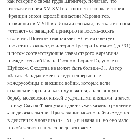
как говорит о своем труде Шпенглер, полагает, что
русская история XV-XVI вв., соответствовала истории
Франции эпохи королей династии Меровингов,
правивших в V-VIII вв. Иными словами, русская история
«отстает» от западной примерно на восемь-десять
столетий. Шпенглер настаивает. «Я всем советую
прочитать франкскую историю Грегора Турского (до 591)
и потом соответствующие главы старого Карамзина,
прежде всего об Иване Грозном, Борисе Годунове и
Шуйском. Сходства не может быть больше»31. Автор
«Заката Запада» имеет в виду непрерывные
междоусобицы и внешние войны, которые вели
франкские короли и, как ему кажется, аналогичную
борьбу московских князей с удельными князьями, а затем
- эпоху Смуты Французами давно уже сказано, сравнение
- не доказательство. При желании можно найти сходство
в действиях Хлодвига (481-511) и Ивана III, но оно мало
что объясняет и ничего не доказывает.•.