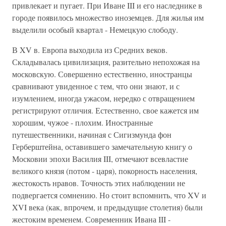
привлекает и пугает. При Иване III и его наследнике в
городе появилось множество иноземцев. Для жилья им
выделили особый квартал - Немецкую слободу.
В XV в. Европа выходила из Средних веков.
Складывалась цивилизация, разительно непохожая на
московскую. Совершенно естественно, иностранцы
сравнивают увиденное с тем, что они знают, и с
изумлением, иногда ужасом, нередко с отвращением
регистрируют отличия. Естественно, свое кажется им
хорошим, чужое - плохим. Иностранные
путешественники, начиная с Сигизмунда фон
Герберштейна, оставившего замечательную книгу о
Московии эпохи Василия III, отмечают всевластие
великого князя (потом - царя), покорность населения,
жестокость нравов. Точность этих наблюдении не
подвергается сомнению. Но стоит вспомнить, что XV и
XVI века (как, впрочем, и предыдущие столетия) были
жестоким временем. Современник Ивана III -