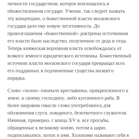
личности государством, которое воплощалось в
обожествленном государе. Учение, так следует назвать
эту концепцию, о божественной власти московского
государя дало ему новую легитимность. До
провозглашения «божественной» доктрины источником
его власти было наследство, полученное от деда и отца.
Теперь княжеская верховная власть освобождалась от
всякого земного юридического источника. Божественный
источник власти московского государя превращал всех
его подданных в подчиненные существа низшего
порядка.
Слово «холоп» означало крестьянина, прикрепленного к
земле, к своему господину, либо купленного раба. В
более широком смысле слово употреблялось для
обозначения слуги, покорного, безответного служителя.
Начиная, примерно, с конца XV в. все просьбы,
обращенные к великому князю, потом к царю,
подписывались: холоп и имя. Холопами называют себя в