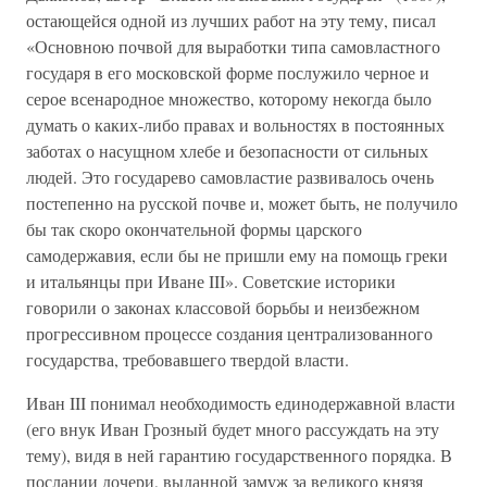
остающейся одной из лучших работ на эту тему, писал
«Основною почвой для выработки типа самовластного
государя в его московской форме послужило черное и
серое всенародное множество, которому некогда было
думать о каких-либо правах и вольностях в постоянных
заботах о насущном хлебе и безопасности от сильных
людей. Это государево самовластие развивалось очень
постепенно на русской почве и, может быть, не получило
бы так скоро окончательной формы царского
самодержавия, если бы не пришли ему на помощь греки
и итальянцы при Иване III». Советские историки
говорили о законах классовой борьбы и неизбежном
прогрессивном процессе создания централизованного
государства, требовавшего твердой власти.
Иван III понимал необходимость единодержавной власти
(его внук Иван Грозный будет много рассуждать на эту
тему), видя в ней гарантию государственного порядка. В
послании дочери, выданной замуж за великого князя