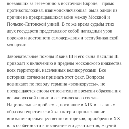
воевавших за гегемонию в восточной Европе, - прямо
противоположная, взаимоисключающая, была одной из
причин не прекращавшихся войн между Москвой и
Польско-Литовской унией. В то же время судьбы этих
двух государств представляют собой наглядный урок
пороков и достоинств самодержавия и республиканской
монархии.
Завоевательные походы Ивана III и его сына Василия III
приводят к включению в пределы московского княжества
всех территорий, населенных великоруссами. Все
историки согласны признать этот факт. Вопросы
возникают по поводу термина «великоруссы», не
прекращаются споры относительно времени образования
великорусской нации и ее этнического состава.
Национальные проблемы, носившие в XIX в. главным
образом теоретический характер и привлекавшие
внимание преимущественно историков, приобрели в XX
в., в особенности в последние его десятилетия, жгучий