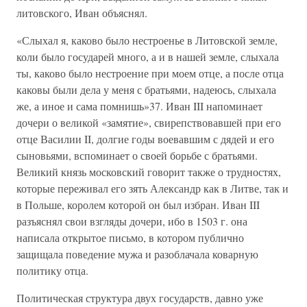
литовского, Иван объяснял.
«Слыхал я, каково было нестроенье в Литовской земле,
коли было государей много, а и в нашей земле, слыхала
ты, каково было нестроение при моем отце, а после отца
каковы были дела у меня с братьями, надеюсь, слыхала
же, а иное и сама помнишь»37. Иван III напоминает
дочери о великой «замятие», свирепствовавшей при его
отце Василии II, долгие годы воевавшим с дядей и его
сыновьями, вспоминает о своей борьбе с братьями.
Великий князь московский говорит также о трудностях,
которые переживал его зять Александр как в Литве, так и
в Польше, королем которой он был избран. Иван III
разъяснял свои взгляды дочери, ибо в 1503 г. она
написала открытое письмо, в котором публично
защищала поведение мужа и разоблачала коварную
политику отца.
Политическая структура двух государств, давно уже