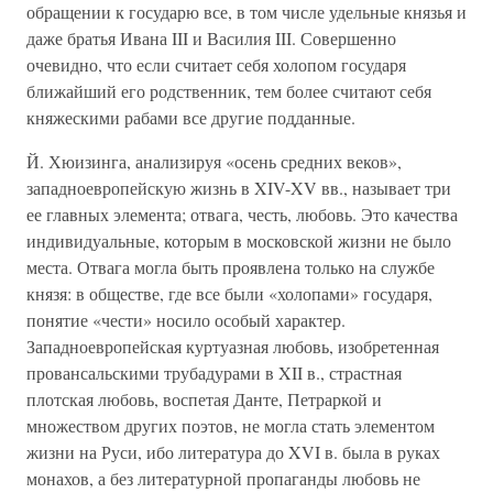
обращении к государю все, в том числе удельные князья и
даже братья Ивана III и Василия III. Совершенно
очевидно, что если считает себя холопом государя
ближайший его родственник, тем более считают себя
княжескими рабами все другие подданные.
Й. Хюизинга, анализируя «осень средних веков»,
западноевропейскую жизнь в XIV-XV вв., называет три
ее главных элемента; отвага, честь, любовь. Это качества
индивидуальные, которым в московской жизни не было
места. Отвага могла быть проявлена только на службе
князя: в обществе, где все были «холопами» государя,
понятие «чести» носило особый характер.
Западноевропейская куртуазная любовь, изобретенная
провансальскими трубадурами в XII в., страстная
плотская любовь, воспетая Данте, Петраркой и
множеством других поэтов, не могла стать элементом
жизни на Руси, ибо литература до XVI в. была в руках
монахов, а без литературной пропаганды любовь не