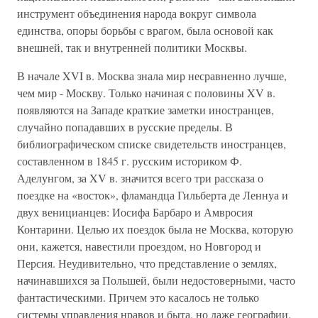
инструмент объединения народа вокруг символа
единства, опоры борьбы с врагом, была основой как
внешней, так и внутренней политики Москвы.
В начале XVI в. Москва знала мир несравненно лучше,
чем мир - Москву. Только начиная с половины XV в.
появляются на Западе краткие заметки иностранцев,
случайно попадавших в русские пределы. В
библиографическом списке свидетельств иностранцев,
составленном в 1845 г. русским историком Ф.
Аделунгом, за XV в. значится всего три рассказа о
поездке на «восток», фламандца Гильберта де Леннуа и
двух веницианцев: Иосифа Барбаро и Амвросия
Контарини. Целью их поездок была не Москва, которую
они, кажется, навестили проездом, но Новгород и
Персия. Неудивительно, что представление о землях,
начинавшихся за Польшей, были недостоверными, часто
фантастическими. Причем это касалось не только
системы управления нравов и быта, но даже географии.