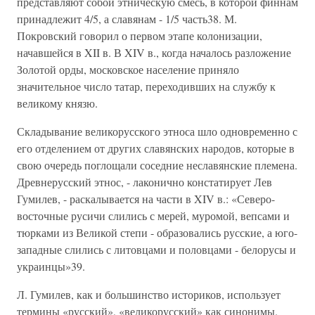
представляют собой этническую смесь, в которой финнам
принадлежит 4/5, а славянам - 1/5 часть38. М.
Покровский говорил о первом этапе колонизации,
начавшейся в XII в. В XIV в., когда началось разложение
Золотой орды, московское население приняло
значительное число татар, переходивших на службу к
великому князю.
Складывание великорусского этноса шло одновременно с
его отделением от других славянских народов, которые в
свою очередь поглощали соседние неславянские племена.
Древнерусский этнос, - лаконично констатирует Лев
Гумилев, - раскалывается на части в XIV в.: «Северо-
восточные русичи слились с мерей, муромой, вепсами и
тюрками из Великой степи - образовались русские, а юго-
западные слились с литовцами и половцами - белорусы и
украинцы»39.
Л. Гумилев, как и большинство историков, использует
термины «русский», «великорусский» как синонимы.