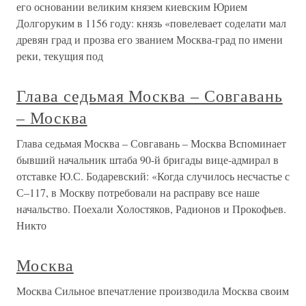
его основании великим князем киевским Юрием
Долгоруким в 1156 году: князь «повелевает соделати мал
древян град и прозва его званием Москва-град по имени
реки, текущия под
Глава седьмая Москва – Совгавань
– Москва
Глава седьмая Москва – Совгавань – Москва Вспоминает
бывший начальник штаба 90-й бригады вице-адмирал в
отставке Ю.С. Бодаревский: «Когда случилось несчастье с
С–117, в Москву потребовали на расправу все наше
начальство. Поехали Холостяков, Радионов и Прокофьев.
Никто
Москва
Москва Сильное впечатление производила Москва своим