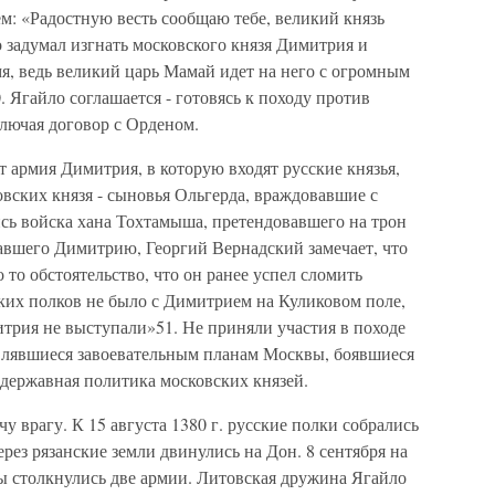
м: «Радостную весть сообщаю тебе, великий князь
 задумал изгнать московского князя Димитрия и
я, ведь великий царь Мамай идет на него с огромным
 Ягайло соглашается - готовясь к походу против
ключая договор с Орденом.
 армия Димитрия, в которую входят русские князья,
овских князя - сыновья Ольгерда, враждовавшие с
сь войска хана Тохтамыша, претендовавшего на трон
гавшего Димитрию, Георгий Вернадский замечает, что
то обстоятельство, что он ранее успел сломить
ких полков не было с Димитрием на Куликовом поле,
трия не выступали»51. Не приняли участия в походе
влявшиеся завоевательным планам Москвы, боявшиеся
одержавная политика московских князей.
 врагу. К 15 августа 1380 г. русские полки собрались
рез рязанские земли двинулись на Дон. 8 сентября на
вы столкнулись две армии. Литовская дружина Ягайло