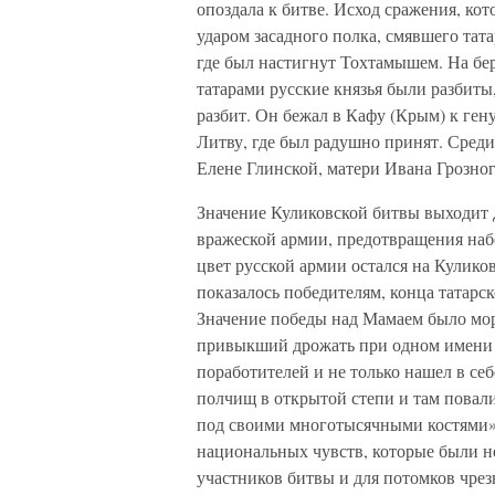
опоздала к битве. Исход сражения, ко
ударом засадного полка, смявшего тат
где был настигнут Тохтамышем. На бере
татарами русские князья были разбиты
разбит. Он бежал в Кафу (Крым) к ген
Литву, где был радушно принят. Среди
Елене Глинской, матери Ивана Грозног
Значение Куликовской битвы выходит 
вражеской армии, предотвращения набе
цвет русской армии остался на Кулико
показалось победителям, конца татарск
Значение победы над Мамаем было мо
привыкший дрожать при одном имени та
поработителей и не только нашел в себ
полчищ в открытой степи и там повал
под своими многотысячными костями»
национальных чувств, которые были н
участников битвы и для потомков чре