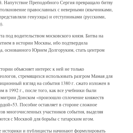
. Напутствие Преподобного Сергия превращало битву
 столкновение православных с неверными (язычниками,
представляли генуэзцы) и отступниками (русскими,
).
а под водительством московского князя. Битва на
ытием в истории Москвы, ибо подтвердила
а, основанного Юрием Долгоруким, стать центром
тории объясняет интерес к ней не только
еологов, стремящихся использовать разгром Мамая для
иционный взгляд на события 1380 г. сжато изложен в
 в 1992 г., после того, как все учебники были
Димитрии Донском «произошло сплочение княжеств
рдой»53. Пособие оставляет в стороне сложное
ов многочисленных участников события, выделяя
ются с Москвой для борьбы с татарским игом.
ие историки и публицисты начинают формулировать