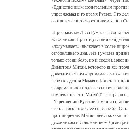
«Единственным сознательным противн
управляемая в то время Русью. Это д
соответственно сторонником ханов Си
«Программы» Льва Гумилева составле
источников. При отсутствии свидетель
«додумывает», включает в более широк
сегодняшнего дня. Лев Гумилев призна
только среди бояр, но и среди церковн
Димитрия Митяй, которого князь проч
доказательством «промамаевских» нас
через владения Мамая в Константинопо
Современники подозревали отравление
сомневается, что Митяй был отравлен,
«Укреплению Русской земли и ее мощи
стоила того, чтобы ее спасать»55. Оста
противоречие: Митяй, действовавший,
духовником и ставленником Димитрия,
открыл дорогу к независимости от тат