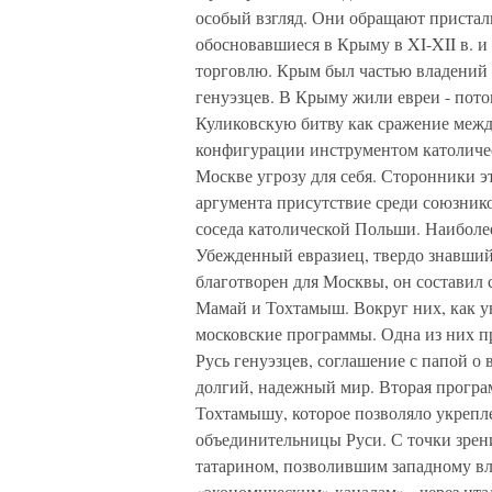
особый взгляд. Они обращают пристал
обосновавшиеся в Крыму в XI-XII в. 
торговлю. Крым был частью владений 
генуэзцев. В Крыму жили евреи - пото
Куликовскую битву как сражение межд
конфигурации инструментом католичес
Москве угрозу для себя. Сторонники э
аргумента присутствие среди союзник
соседа католической Польши. Наиболе
Убежденный евразиец, твердо знавший,
благотворен для Москвы, он составил 
Мамай и Тохтамыш. Вокруг них, как у
московские программы. Одна из них 
Русь генуэзцев, соглашение с папой о 
долгий, надежный мир. Вторая програ
Тохтамышу, которое позволяло укрепл
объединительницы Руси. С точки зре
татарином, позволившим западному в
«экономическим» каналам» - через итал