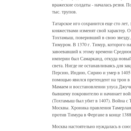
вражеские солдаты - началась резня. 
тыс. трупов.
Татарское иго сохранится еще сто лет
княжествами изменят свой характер. О
Тохтамыш, поверивший в свою звезду,
Тимуром. В 1370 г. Тимур, которого 
завоевавший к этому времени Средню
империи был Самарканд, откуда новый
света. Нигде не останавливаясь для за
Персию, Индию, Сирию и умер в 1405 г
помощью явился претендент на трон в
Мамаем и восстановлении улуса Джучи.
бывшему покровителю и начинает войн
(Тохтамыш был убит в 1407). Война с
Москвы. Хроника правления Тамерлана
против Тимура в Фергане в конце 1388
Москва настоятельно нуждалась в сою