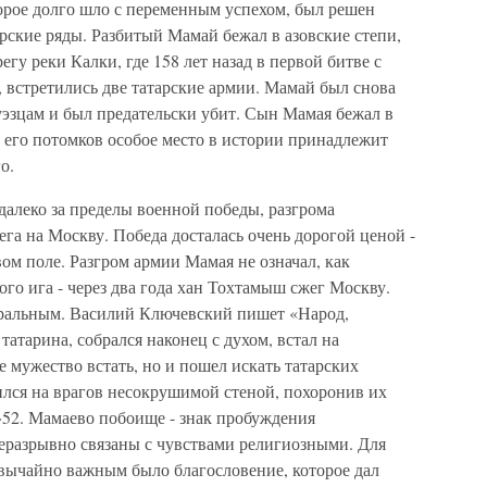
торое долго шло с переменным успехом, был решен
арские ряды. Разбитый Мамай бежал в азовские степи,
гу реки Калки, где 158 лет назад в первой битве с
, встретились две татарские армии. Мамай был снова
уэзцам и был предательски убит. Сын Мамая бежал в
 его потомков особое место в истории принадлежит
о.
далеко за пределы военной победы, разгрома
га на Москву. Победа досталась очень дорогой ценой -
вом поле. Разгром армии Мамая не означал, как
ого ига - через два года хан Тохтамыш сжег Москву.
ральным. Василий Ключевский пишет «Народ,
тарина, собрался наконец с духом, встал на
е мужество встать, но и пошел искать татарских
ился на врагов несокрушимой стеной, похоронив их
52. Мамаево побоище - знак пробуждения
еразрывно связаны с чувствами религиозными. Для
звычайно важным было благословение, которое дал