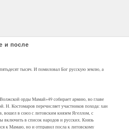
е и после
пятьдесят тысяч. И помиловал Бог русскую землю, а
ь Волжской орды Мамай»49 собирает армию, во главе
ой. Н. Костомаров перечисляет участников похода: хан
в, вошел в союз с литовским князем Ягеллом, с
ы включить в список народов и русских. Князь
ся к Мамаю, но и отправил посла к литовскому