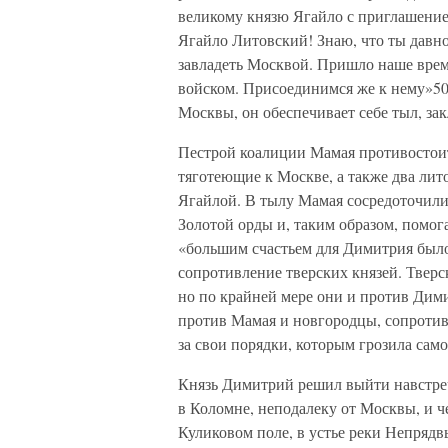
великому князю Ягайло с приглашение
Ягайло Литовский! Знаю, что ты давно
завладеть Москвой. Пришло наше врем
войском. Присоединимся же к нему»50.
Москвы, он обеспечивает себе тыл, за
Пестрой коалиции Мамая противостоит
тяготеющие к Москве, а также два лит
Ягайлой. В тылу Мамая сосредоточили
Золотой орды и, таким образом, помо
«большим счастьем для Димитрия было 
сопротивление тверских князей. Тверс
но по крайней мере они и против Дими
против Мамая и новгородцы, сопроти
за свои порядки, которым грозила сам
Князь Димитрий решил выйти навстречу
в Коломне, неподалеку от Москвы, и че
Куликовом поле, в устье реки Непряд