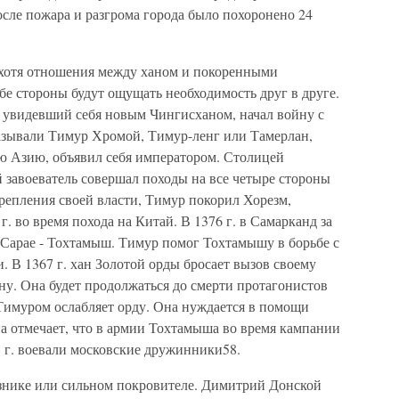
После пожара и разгрома города было похоронено 24
, хотя отношения между ханом и покоренными
бе стороны будут ощущать необходимость друг в друге.
 увидевший себя новым Чингисханом, начал войну с
называли Тимур Хромой, Тимур-ленг или Тамерлан,
ю Азию, объявил себя императором. Столицей
 завоеватель совершал походы на все четыре стороны
крепления своей власти, Тимур покорил Хорезм,
. во время похода на Китай. В 1376 г. в Самарканд за
 Сарае - Тохтамыш. Тимур помог Тохтамышу в борьбе с
 В 1367 г. хан Золотой орды бросает вызов своему
у. Она будет продолжаться до смерти протагонистов
 Тимуром ослабляет орду. Она нуждается в помощи
 отмечает, что в армии Тохтамыша во время кампании
 г. воевали московские дружинники58.
знике или сильном покровителе. Димитрий Донской