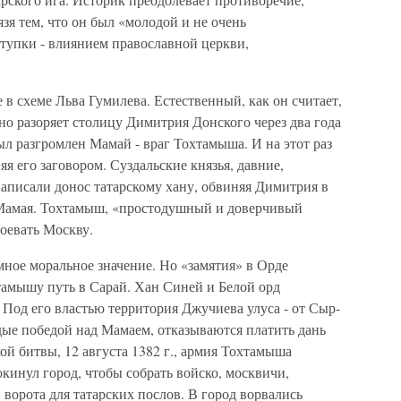
зя тем, что он был «молодой и не очень
ступки - влиянием православной церкви,
 в схеме Льва Гумилева. Естественный, как он считает,
 разоряет столицу Димитрия Донского через два года
ыл разгромлен Мамай - враг Тохтамыша. И на этот раз
я его заговором. Суздальские князья, давние,
писали донос татарскому хану, обвиняя Димитрия в
 Мамая. Тохтамыш, «простодушный и доверчивый
оевать Москву.
ное моральное значение. Но «замятия» в Орде
тамышу путь в Сарай. Хан Синей и Белой орд
 Под его властью территория Джучиева улуса - от Сыр-
рдые победой над Мамаем, отказываются платить дань
ой битвы, 12 августа 1382 г., армия Тохтамыша
кинул город, чтобы собрать войско, москвичи,
 ворота для татарских послов. В город ворвались