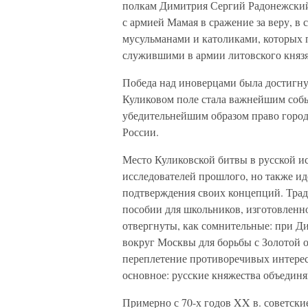
полкам Димитрия Сергий Радонежский
с армией Мамая в сражение за веру, в
мусульманами и католиками, которых 
служившими в армии литовского князя
Победа над иноверцами была достигнут
Куликовом поле стала важнейшим соб
убедительнейшим образом право город
России.
Место Куликовской битвы в русской ис
исследователей прошлого, но также ид
подтверждения своих концепций. Трад
пособии для школьников, изготовленном
отвергнуты, как сомнительные: при 
вокруг Москвы для борьбы с Золотой о
переплетение противоречивых интерес
основное: русские княжества объединя
Примерно с 70-х годов XX в. советск