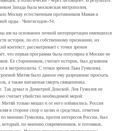
иком Запада была московская митрополия,
елало Москву естественным противником Мамая и
ней орды - Чингисидов»54.
ны им на основании личной интерпретации имевшихся
ств историк, по его собственному признанию, их
ий контекст, рассматривает с точки зрения
ет, что первая программа была популярна в Москве не
иков. Ее сторонником, считает историк, был духовник
ил в митрополиты. С точки зрения Льва Гумилева,
троений Митяя было данное ему разрешение проехать
ль, а также внезапная смерть священника.
. Так думал и Димитрий Донской. Лев Гумилев не
 но считает убийство необходимой мерой:
 Митяй только мешал и от него избавились. Россия
вляя в стороне спор о целях и средствах, отметим
 по мнению Гумилева, против интересов России, был
 который, по мнению современников, и потомков,
арского ига. Историк преодолевает противоречие,