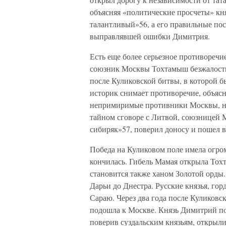
объясняя «политические просчеты» кня
талантливый»56, а его правильные по
выправлявшей ошибки Димитрия.
Есть еще более серьезное противоречие
союзник Москвы Тохтамыш безжалостно
после Куликовской битвы, в которой б
историк снимает противоречие, объясня
непримиримые противники Москвы, на
тайном сговоре с Литвой, союзницей
сибиряк»57, поверил доносу и пошел в
Победа на Куликовом поле имела огром
кончилась. Гибель Мамая открыла Тох
становится также ханом Золотой орды.
Дарьи до Днестра. Русские князья, го
Сараю. Через два года после Куликовск
подошла к Москве. Князь Димитрий по
поверив суздальским князьям, открыли