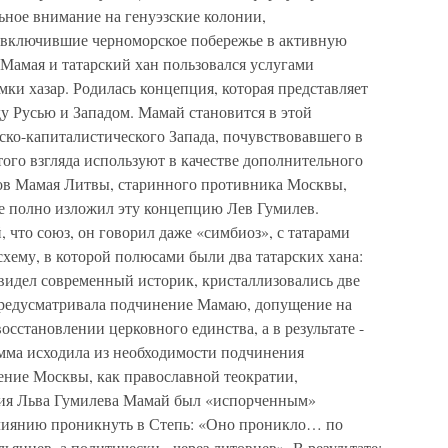
ьное внимание на генуэзские колонии,
и включившие черноморское побережье в активную
Мамая и татарский хан пользовался услугами
мки хазар. Родилась концепция, которая представляет
у Русью и Западом. Мамай становится в этой
ко-капиталистического Запада, почувствовавшего в
того взгляда используют в качестве дополнительного
ов Мамая Литвы, старинного противника Москвы,
е полно изложил эту концепцию Лев Гумилев.
 что союз, он говорил даже «симбиоз», с татарами
схему, в которой полюсами были два татарских хана:
видел современный историк, кристаллизовались две
предусматривала подчинение Мамаю, допущение на
восстановлении церковного единства, а в результате -
мма исходила из необходимости подчинения
ение Москвы, как православной теократии,
ния Льва Гумилева Мамай был «испорченным»
лиянию проникнуть в Степь: «Оно проникло… по
ьянцев, а политически - через литовцев». В результате: