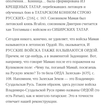
ополчения… Конница… была сформирована ИЗ
КРЕЩЕНЫХ ТАТАР, перебежавших литовцев и
обученных бою в ТАТАРСКОМ КОННОМ СТРОЮ
РУССКИХ» [216], с. 163. Союзником Мамая был
литовский князь Ягайло, союзником Дмитрия считается
хан Тохтамыш с войском из СИБИРСКИХ ТАТАР.
Сегодня никого, конечно, не удивляет, что войска Мамая
называются в летописях Ордой. Но, оказывается, И
РУССКИЕ ВОЙСКА ТАКЖЕ НАЗЫВАЮТСЯ ОРДОЙ.
Причем, не где-нибудь, а в знаменитой Задонщине. Вот,
например, что говорят Мамаю после его поражения на
Куликовом поле: «Чему ты, поганый Мамай, посягаешь
на Рускую землю? То тя била ОРДА Залеская» [635], с.
108. Напомним, что Залеская Земля — это Владимиро-
Суздальская Русь. Таким образом, здесь русские войска
Владимиро-Суздальской Руси прямо названы ОРДОЙ (то
есть Ратью), как и монголо-татарские. Это в точности
отвечает нашей реконструкции.