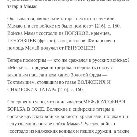
татар и Мамая.
Оказывается, «волжские татары неохотно служили
Мамаю и в его войске их было немного» [216], с. 160.
Войска Мамая состояли из ПОЛЯКОВ, крымцев,
ГЕНУЭЗЦЕВ (фрягов), ясов, касогов. Финансовую
помощь Мамай получал от ГЕНУЭЗЦЕВ!
Теперь посмотрим — кто же сражался в русских войсках?
«Москва… продемонстрировала верность союзу с
законным наследником ханов Золотой Орды —
Тохтамышем, стоявшим во главе ВОЛЖСКИХ И
СИБИРСКИХ ТАТАР» [216], с. 160.
Совершенно ясно, что описывается МЕЖДОУСОБНАЯ
БОРЬБА В ОРДЕ. Волжские и сибирские татары в
составе «русских войск» воюют с крымцами, поляками и
генуэзцами в составе войск Мамая! Русское войско
«состояло из княжеских конных и пеших дружин, а также