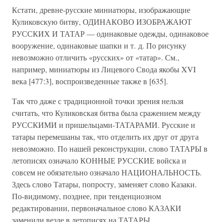
Кстати, древне-русские миниатюры, изображающие
Куликовскую битву, ОДИНАКОВО ИЗОБРАЖАЮТ
РУССКИХ И ТАТАР — одинаковые одежды, одинаковое
вооружение, одинаковые шапки и т. д. По рисунку
невозможно отличить «русских» от «татар». См.,
например, миниатюры из Лицевого Свода якобы XVI
века [477:3], воспроизведенные также в [635].
Так что даже с традиционной точки зрения нельзя
считать, что Куликовская битва была сражением между
РУССКИМИ и пришельцами-ТАТАРАМИ. Русские и
татары перемешаны так, что отделить их друг от друга
невозможно. По нашей реконструкции, слово ТАТАРЫ в
летописях означало КОННЫЕ РУССКИЕ войска и
совсем не обязательно означало НАЦИОНАЛЬНОСТЬ.
Здесь слово Татары, попросту, заменяет слово Казаки.
По-видимому, позднее, при тенденциозном
редактировании, первоначальное слово КАЗАКИ
заменили везде в летописях на ТАТАРЫ.