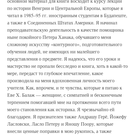
основной материал для книги восходит к курсу лекций
по истории Венгрии и Центральной Европы, которые я
читал в 1985–95 гг. иностранным студентам в Будапеште,
а также в Соединенных Штатах Америки. Я начинал
преподавательскую деятельность в качестве помощника
ныне покойного Петера Ханака, обучавшего меня
сложному искусству «контурного», подготовительного
обучения людей, не имеющих ни малейшего
представления о предмете. Я надеюсь, что его уроки и
мастерство не пропали бесследно и книга, хоть в какой-то
мере, передаст то глубокое впечатление, какое
производила на меня вдохновенная личность моего
учителя. Как, впрочем, и те чувства, которые я питаю к
Еве X. Балаж — женщине, с симпатией и бесконечным
терпением помогавшей мне на протяжении всего пути
моего становления как историка. Я чрезвычайно ей
благодарен. Я признателен также Андрашу Герё, Йожефу
Ласловски, Ласло Петеру и Яношу Поору, которые
внесли ценные поправки в мою рукопись, а также