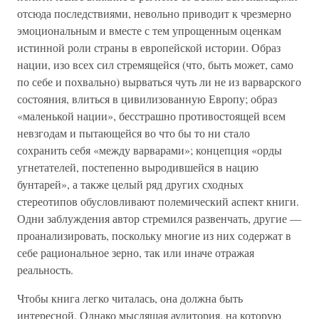
отсюда последствиями, невольно приводит к чрезмерно
эмоциональным и вместе с тем упрощенным оценкам
истинной роли страны в европейской истории. Образ
нации, изо всех сил стремящейся (что, быть может, само
по себе и похвально) вырваться чуть ли не из варварского
состояния, влиться в цивилизованную Европу; образ
«маленькой нации», бесстрашно противостоящей всем
невзгодам и пытающейся во что бы то ни стало
сохранить себя «между варварами»; концепция «орды
угнетателей, постепенно выродившейся в нацию
бунтарей», а также целый ряд других сходных
стереотипов обусловливают полемический аспект книги.
Одни заблуждения автор стремился развенчать, другие —
проанализировать, поскольку многие из них содержат в
себе рациональное зерно, так или иначе отражая
реальность.
Чтобы книга легко читалась, она должна быть
интересной. Однако мыслящая аудитория, на которую