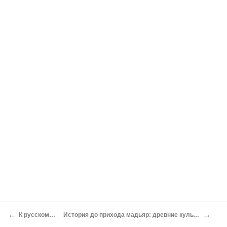
←
→
К русскому читателю
История до прихода мадьяр: древние культуры и набеги кочевых племен