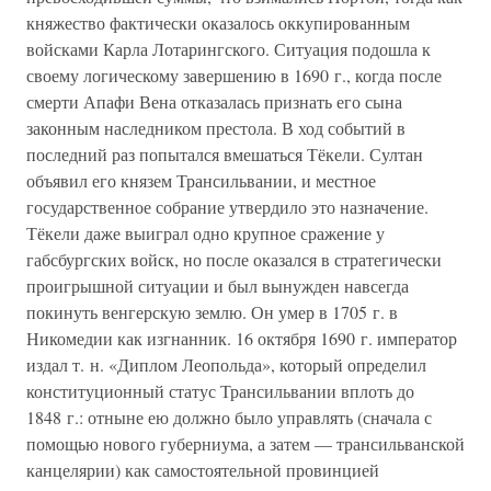
княжество фактически оказалось оккупированным
войсками Карла Лотарингского. Ситуация подошла к
своему логическому завершению в 1690 г., когда после
смерти Апафи Вена отказалась признать его сына
законным наследником престола. В ход событий в
последний раз попытался вмешаться Тёкели. Султан
объявил его князем Трансильвании, и местное
государственное собрание утвердило это назначение.
Тёкели даже выиграл одно крупное сражение у
габсбургских войск, но после оказался в стратегически
проигрышной ситуации и был вынужден навсегда
покинуть венгерскую землю. Он умер в 1705 г. в
Никомедии как изгнанник. 16 октября 1690 г. император
издал т. н. «Диплом Леопольда», который определил
конституционный статус Трансильвании вплоть до
1848 г.: отныне ею должно было управлять (сначала с
помощью нового губерниума, а затем — трансильванской
канцелярии) как самостоятельной провинцией