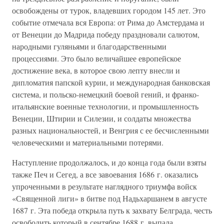
освобождены от турок, владевших городом 145 лет. Это
событие отмечала вся Европа: от Рима до Амстердама и
от Венеции до Мадрида победу праздновали салютом,
народными гуляньями и благодарственными
процессиями. Это было величайшее европейское
достижение века, в которое свою лепту внесли и
дипломатия папской курии, и международная банковская
система, и польско-немецкий боевой гений, и франко-
итальянские военные технологии, и промышленность
Венеции, Штирии и Силезии, и солдаты множества
разных национальностей, и Венгрия с ее бесчисленными
человеческими и материальными потерями.
Наступление продолжалось, и до конца года были взяты
также Печ и Сегед, а все завоевания 1686 г. оказались
упроченными в результате наглядного триумфа войск
«Священной лиги» в битве под Надьхаршанем в августе
1687 г. Эта победа открыла путь к захвату Белграда, честь
освободить который в сентябре 1688 г. выпала