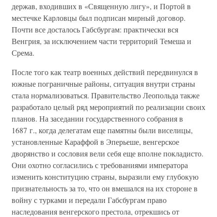
держав, входивших в «Священную лигу», и Портой в
местечке Карловцы был подписан мирный договор.
Почти все досталось Габсбургам: практически вся
Венгрия, за исключением части территорий Темеша и
Срема.
После того как театр военных действий передвинулся в
южные пограничные районы, ситуация внутри страны
стала нормализоваться. Правительство Леопольда также
разработало целый ряд мероприятий по реализации своих
планов. На заседании государственного собрания в
1687 г., когда делегатам еще памятны были виселицы,
установленные Караффой в Эперьеше, венгерское
дворянство и сословия вели себя еще вполне покладисто.
Они охотно согласились с требованиями императора
изменить конституцию страны, выразили ему глубокую
признательность за то, что он вмешался на их стороне в
войну с турками и передали Габсбургам право
наследования венгерского престола, отрекшись от