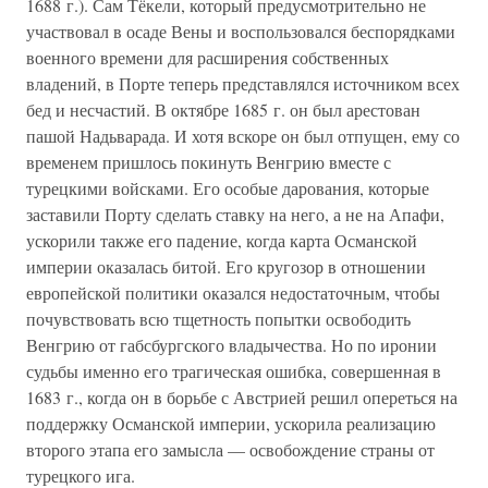
1688 г.). Сам Тёкели, который предусмотрительно не
участвовал в осаде Вены и воспользовался беспорядками
военного времени для расширения собственных
владений, в Порте теперь представлялся источником всех
бед и несчастий. В октябре 1685 г. он был арестован
пашой Надьварада. И хотя вскоре он был отпущен, ему со
временем пришлось покинуть Венгрию вместе с
турецкими войсками. Его особые дарования, которые
заставили Порту сделать ставку на него, а не на Апафи,
ускорили также его падение, когда карта Османской
империи оказалась битой. Его кругозор в отношении
европейской политики оказался недостаточным, чтобы
почувствовать всю тщетность попытки освободить
Венгрию от габсбургского владычества. Но по иронии
судьбы именно его трагическая ошибка, совершенная в
1683 г., когда он в борьбе с Австрией решил опереться на
поддержку Османской империи, ускорила реализацию
второго этапа его замысла — освобождение страны от
турецкого ига.