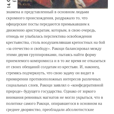
знамена и представленный в основном людьми
скромного происхождения, раздражало то, что
офицерские посты передаются примыкавшим к
движению аристократам, которым, в свою очередь,
отнюдь не улыбалась перспектива освобождения
крестьянства, столь воодушевлявшая крепостных на бой
«за отечество и свободу». Ракоци балансировал между
этими двумя группировками, пытаясь найти форму
приемлемого компромисса и в то же время не отказаться
от своих обещаний солдатам из крестьян. И, наконец,
стремясь подчеркнуть, что свою задачу он видит в
примирении противоположных интересов различных
социальных слоев, Ракоци заявлял о «конфедеративной
природе» будущего государства. Однако от зоркого
внимания ревнивых магнатов не могло укрыться, что в
политике самого Ракоци, опиравшегося в основном на
среднее дворянство, преобладали абсолютистские