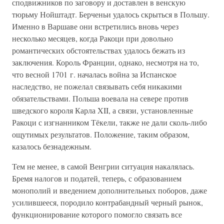
сподвижников по заговору и доставлен в венскую
тюрьму Нойштадт. Берченьи удалось скрыться в Польшу.
Именно в Варшаве они встретились вновь через
несколько месяцев, когда Ракоци при довольно
романтических обстоятельствах удалось бежать из
заключения. Король Франции, однако, несмотря на то,
что весной 1701 г. началась война за Испанское
наследство, не пожелал связывать себя никакими
обязательствами. Польша воевала на севере против
шведского короля Карла XII, а связи, установленные
Ракоци с изгнанником Тёкели, также не дали сколь-либо
ощутимых результатов. Положение, таким образом,
казалось безнадежным.
Тем не менее, в самой Венгрии ситуация накалялась.
Бремя налогов и податей, теперь, с образованием
монополий и введением дополнительных поборов, даже
усилившееся, породило контрабандный черный рынок,
функционирование которого помогло связать все