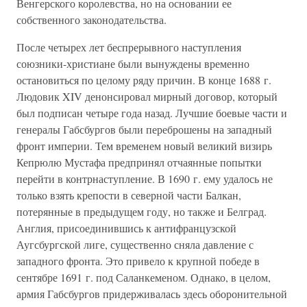
Венгерского королевства, но на основании ее
собственного законодательства.
После четырех лет беспрерывного наступления
союзники-христиане были вынуждены временно
остановиться по целому ряду причин. В конце 1688 г.
Людовик XIV денонсировал мирный договор, который
был подписан четыре года назад. Лучшие боевые части и
генералы Габсбургов были переброшены на западный
фронт империи. Тем временем новый великий визирь
Кепрюлю Мустафа предпринял отчаянные попытки
перейти в контрнаступление. В 1690 г. ему удалось не
только взять крепости в северной части Балкан,
потерянные в предыдущем году, но также и Белград.
Англия, присоединившись к антифранцузской
Аугсбургской лиге, существенно сняла давление с
западного фронта. Это привело к крупной победе в
сентябре 1691 г. под Саланкеменом. Однако, в целом,
армия Габсбургов придерживалась здесь оборонительной