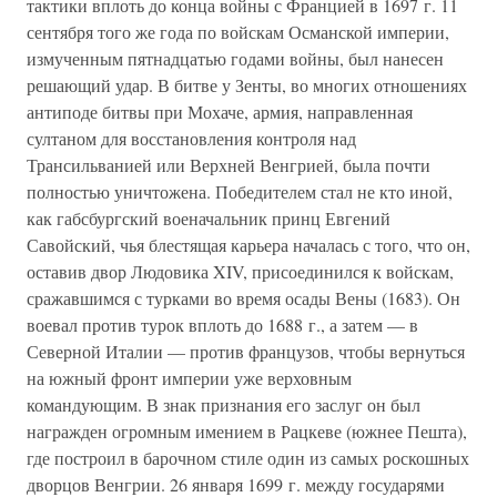
тактики вплоть до конца войны с Францией в 1697 г. 11
сентября того же года по войскам Османской империи,
измученным пятнадцатью годами войны, был нанесен
решающий удар. В битве у Зенты, во многих отношениях
антиподе битвы при Мохаче, армия, направленная
султаном для восстановления контроля над
Трансильванией или Верхней Венгрией, была почти
полностью уничтожена. Победителем стал не кто иной,
как габсбургский военачальник принц Евгений
Савойский, чья блестящая карьера началась с того, что он,
оставив двор Людовика XIV, присоединился к войскам,
сражавшимся с турками во время осады Вены (1683). Он
воевал против турок вплоть до 1688 г., а затем — в
Северной Италии — против французов, чтобы вернуться
на южный фронт империи уже верховным
командующим. В знак признания его заслуг он был
награжден огромным имением в Рацкеве (южнее Пешта),
где построил в барочном стиле один из самых роскошных
дворцов Венгрии. 26 января 1699 г. между государями