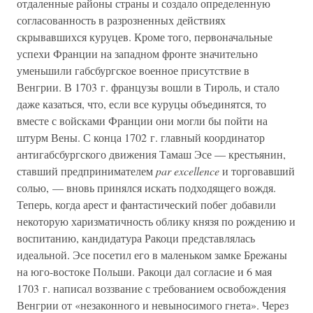
отдаленные районы страны и создало определенную
согласованность в разрозненных действиях
скрывавшихся куруцев. Кроме того, первоначальные
успехи Франции на западном фронте значительно
уменьшили габсбургское военное присутствие в
Венгрии. В 1703 г. французы вошли в Тироль, и стало
даже казаться, что, если все куруцы объединятся, то
вместе с войсками Франции они могли бы пойти на
штурм Вены. С конца 1702 г. главный координатор
антигабсбургского движения Тамаш Эсе — крестьянин,
ставший предпринимателем
par excellence
и торговавший
солью, — вновь принялся искать подходящего вождя.
Теперь, когда арест и фантастический побег добавили
некоторую харизматичность облику князя по рождению и
воспитанию, кандидатура Ракоци представлялась
идеальной. Эсе посетил его в маленьком замке Брежаны
на юго-востоке Польши. Ракоци дал согласие и 6 мая
1703 г. написал воззвание с требованием освобождения
Венгрии от «незаконного и невыносимого гнета». Через