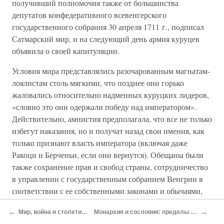
получивший полномочия также от большинства
депутатов конфедеративного всевенгерского
государственного собрания 30 апреля 1711 г., подписал
Сатмарский мир, и на следующий день армия куруцев
объявила о своей капитуляции.
Условия мира представлялись разочарованным магнатам-
лоялистам столь мягкими, что позднее они горько
жаловались относительно надменных куруцких лидеров,
«словно это они одержали победу над императором».
Действительно, амнистия предполагала, что все не только
избегут наказания, но и получат назад свои имения, как
только признают власть императора (включая даже
Ракоци и Берченьи, если они вернутся). Обещаны были
также сохранение прав и свобод страны, сотрудничество
в управлении с государственным собранием Венгрии в
соответствии с ее собственными законами и обычаями,
гарантии свободы вероисповедания и упразднение
←
→
Мир, война и столетие распада
Монархия и сословия: пределы компромисса
организаций типа «Комиссии по новым приобретениям».