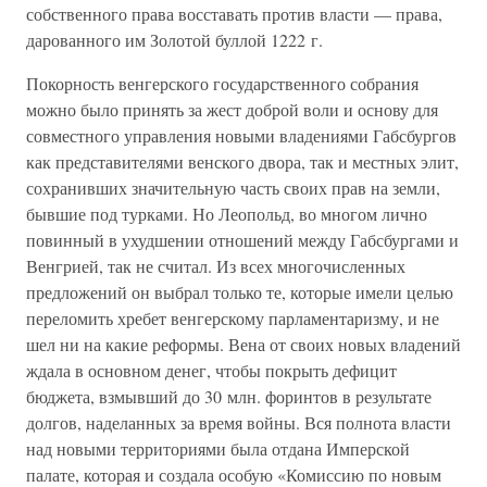
собственного права восставать против власти — права,
дарованного им Золотой буллой 1222 г.
Покорность венгерского государственного собрания
можно было принять за жест доброй воли и основу для
совместного управления новыми владениями Габсбургов
как представителями венского двора, так и местных элит,
сохранивших значительную часть своих прав на земли,
бывшие под турками. Но Леопольд, во многом лично
повинный в ухудшении отношений между Габсбургами и
Венгрией, так не считал. Из всех многочисленных
предложений он выбрал только те, которые имели целью
переломить хребет венгерскому парламентаризму, и не
шел ни на какие реформы. Вена от своих новых владений
ждала в основном денег, чтобы покрыть дефицит
бюджета, взмывший до 30 млн. форинтов в результате
долгов, наделанных за время войны. Вся полнота власти
над новыми территориями была отдана Имперской
палате, которая и создала особую «Комиссию по новым