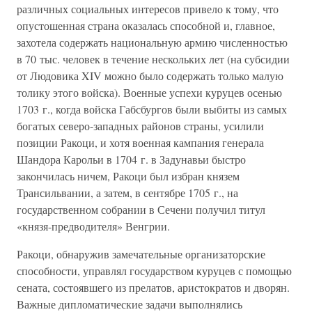
различных социальных интересов привело к тому, что
опустошенная страна оказалась способной и, главное,
захотела содержать национальную армию численностью
в 70 тыс. человек в течение нескольких лет (на субсидии
от Людовика XIV можно было содержать только малую
толику этого войска). Военные успехи куруцев осенью
1703 г., когда войска Габсбургов были выбиты из самых
богатых северо-западных районов страны, усилили
позиции Ракоци, и хотя военная кампания генерала
Шандора Карольи в 1704 г. в Задунавьи быстро
закончилась ничем, Ракоци был избран князем
Трансильвании, а затем, в сентябре 1705 г., на
государственном собрании в Сечени получил титул
«князя-предводителя» Венгрии.
Ракоци, обнаружив замечательные организаторские
способности, управлял государством куруцев с помощью
сената, состоявшего из прелатов, аристократов и дворян.
Важные дипломатические задачи выполнялись