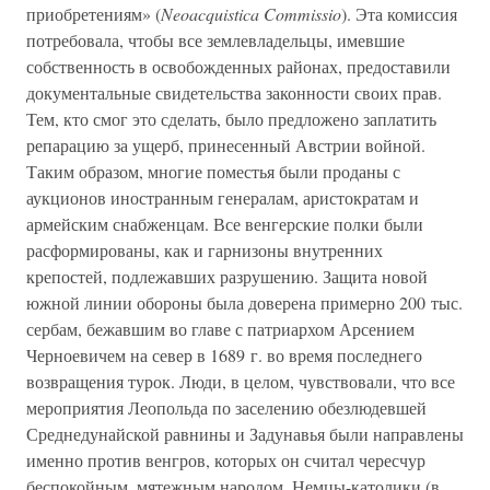
приобретениям» (
Neoacquistica Commissio
). Эта комиссия
потребовала, чтобы все землевладельцы, имевшие
собственность в освобожденных районах, предоставили
документальные свидетельства законности своих прав.
Тем, кто смог это сделать, было предложено заплатить
репарацию за ущерб, принесенный Австрии войной.
Таким образом, многие поместья были проданы с
аукционов иностранным генералам, аристократам и
армейским снабженцам. Все венгерские полки были
расформированы, как и гарнизоны внутренних
крепостей, подлежавших разрушению. Защита новой
южной линии обороны была доверена примерно 200 тыс.
сербам, бежавшим во главе с патриархом Арсением
Черноевичем на север в 1689 г. во время последнего
возвращения турок. Люди, в целом, чувствовали, что все
мероприятия Леопольда по заселению обезлюдевшей
Среднедунайской равнины и Задунавья были направлены
именно против венгров, которых он считал чересчур
беспокойным, мятежным народом. Немцы-католики (в