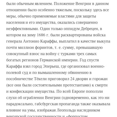
были обычным явлением. Положение Венгрии в данном
отношении было особенно тяжелым, поскольку здесь все
меры, обычно применяемые властями для защиты
населения и его имущества, оказались совершенно
неэффективными. Один только оппидум Дебрецен, в
котором на зиму 1686 г. были расквартированы войска
генерала Антонио Караффы, выплатил в качестве выкупа
почти миллион форинтов, т. е. сумму, превышавшую
совокупный взнос на войну с турками трех самых
богатых регионов Германской империи. Год спустя
Караффа взял город Эперьеш, где организовал военно-
полевой суд и по вымышленному обвинению в
пособничестве Тёкели приговорил 24 дворян и горожан
(все они были состоятельными протестантами) к смерти
и конфискации имущества. По всей Европе поползли
слухи об ограблении Венгрии (одновременно, как это ни
парадоксально, габсбургская пропаганда также оказывала
влияние на умы, изображая Леопольда наследником
венгерской государственности и «форпостом