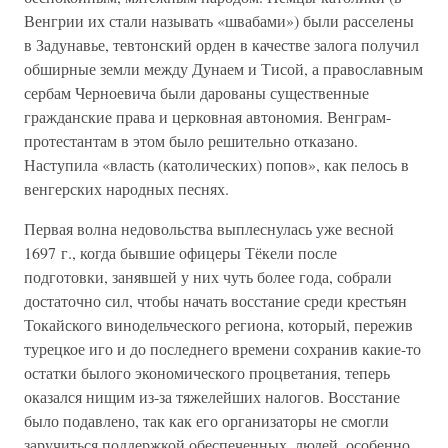
Венгрии их стали называть «швабами») были расселены
в Задунавье, тевтонский орден в качестве залога получил
обширные земли между Дунаем и Тисой, а православным
сербам Черноевича были дарованы существенные
гражданские права и церковная автономия. Венграм-
протестантам в этом было решительно отказано.
Наступила «власть (католических) попов», как пелось в
венгерских народных песнях.
Первая волна недовольства выплеснулась уже весной
1697 г., когда бывшие офицеры Тёкели после
подготовки, занявшей у них чуть более года, собрали
достаточно сил, чтобы начать восстание среди крестьян
Токайского винодельческого региона, который, пережив
турецкое иго и до последнего времени сохранив какие-то
остатки былого экономического процветания, теперь
оказался нищим из-за тяжелейших налогов. Восстание
было подавлено, так как его организаторы не смогли
заручиться поддержкой обеспеченных, людей, особенно