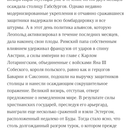
осаждала столицу Габсбургов. Однако недавно
модернизированные укрепления и отчаянно сражавшиеся
защитники выдержали всю бомбардировку и все
штурмы. А в этот день политика альянсов, которую
Леопольд активизировал в течение последних месяцев,
дала наконец свои плоды. Римский папа собственным
влиянием удерживал французов от ударов в спину
Австрии, а силы империи во главе с Карлом
Лотарингским, объединенные с войсками Яна III
Собеского, короля польского, равно как и герцогов
Баварии и Саксонии, подошли на выручку защитников
столицы и нанесли осаждающим сокрушительное
поражение. Великий визирь, отступая, отверг
предложение о немедленном мире. В результате силы
христианских государей, преследуя его арьергард,
выиграли еще несколько сражений и взяли Эстергом,
расположенный недалеко от Буды. Тогда стало ясно, что
столь долгожданный разгром турок, о котором прежде