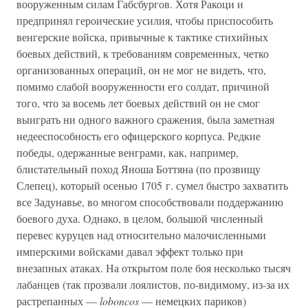
вооруженным силам Габсбургов. Хотя Ракоци и
предпринял героические усилия, чтобы приспособить
венгерские войска, привычные к тактике стихийных
боевых действий, к требованиям современных, четко
организованных операций, он не мог не видеть, что,
помимо слабой вооруженности его солдат, причиной
того, что за восемь лет боевых действий он не смог
выиграть ни одного важного сражения, была заметная
недееспособность его офицерского корпуса. Редкие
победы, одержанные венграми, как, например,
блистательный поход Яноша Боттяна (по прозвищу
Слепец), который осенью 1705 г. сумел быстро захватить
все Задунавье, во многом способствовали поддержанию
боевого духа. Однако, в целом, большой численный
перевес куруцев над относительно малочисленными
имперскими войсками давал эффект только при
внезапных атаках. На открытом поле боя несколько тысяч
лабанцев (так прозвали лоялистов, по-видимому, из-за их
растрепанных —
loboncos
— немецких париков)