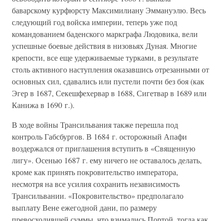
баварскому курфюрсту Максимилиану Эммануэлю. Весь
следующий год войска империи, теперь уже под
командованием баденского маркграфа Людовика, вели
успешные боевые действия в низовьях Дуная. Многие
крепости, все еще удерживаемые турками, в результате
столь активного наступления оказавшись отрезанными от
основных сил, сдавались или пустели почти без боя (как
Эгер в 1687, Секешфехервар в 1688, Сигетвар в 1689 или
Канижа в 1690 г.).
В ходе войны Трансильвания также перешла под
контроль Габсбургов. В 1684 г. осторожный Апафи
воздержался от приглашения вступить в «Священную
лигу». Осенью 1687 г. ему ничего не оставалось делать,
кроме как принять покровительство императора,
несмотря на все усилия сохранить независимость
Трансильвании. «Покровительство» предполагало
выплату Вене ежегодной дани, по размеру
превосходившей суммы, что взимались Портой, тогда как