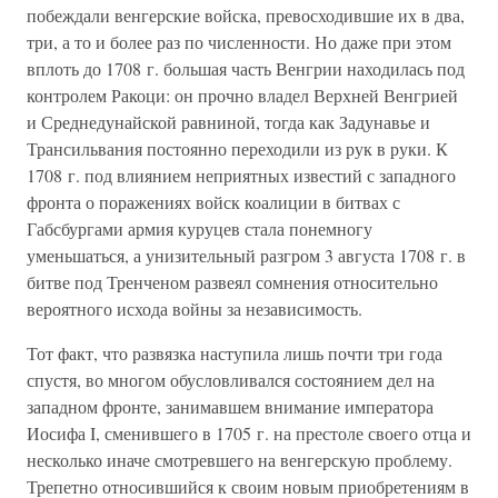
побеждали венгерские войска, превосходившие их в два,
три, а то и более раз по численности. Но даже при этом
вплоть до 1708 г. большая часть Венгрии находилась под
контролем Ракоци: он прочно владел Верхней Венгрией
и Среднедунайской равниной, тогда как Задунавье и
Трансильвания постоянно переходили из рук в руки. К
1708 г. под влиянием неприятных известий с западного
фронта о поражениях войск коалиции в битвах с
Габсбургами армия куруцев стала понемногу
уменьшаться, а унизительный разгром 3 августа 1708 г. в
битве под Тренченом развеял сомнения относительно
вероятного исхода войны за независимость.
Тот факт, что развязка наступила лишь почти три года
спустя, во многом обусловливался состоянием дел на
западном фронте, занимавшем внимание императора
Иосифа I, сменившего в 1705 г. на престоле своего отца и
несколько иначе смотревшего на венгерскую проблему.
Трепетно относившийся к своим новым приобретениям в