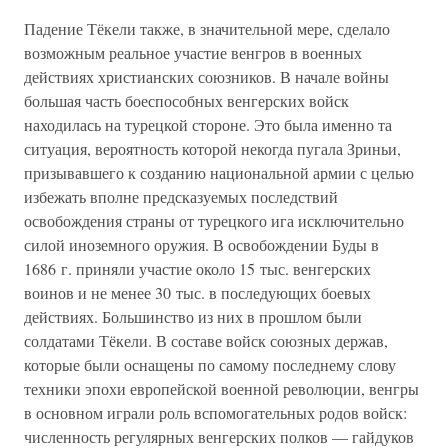
Падение Тёкели также, в значительной мере, сделало
возможным реальное участие венгров в военных
действиях христианских союзников. В начале войны
большая часть боеспособных венгерских войск
находилась на турецкой стороне. Это была именно та
ситуация, вероятность которой некогда пугала Зриньи,
призывавшего к созданию национальной армии с целью
избежать вполне предсказуемых последствий
освобождения страны от турецкого ига исключительно
силой иноземного оружия. В освобождении Буды в
1686 г. приняли участие около 15 тыс. венгерских
воинов и не менее 30 тыс. в последующих боевых
действиях. Большинство из них в прошлом были
солдатами Тёкели. В составе войск союзных держав,
которые были оснащены по самому последнему слову
техники эпохи европейской военной революции, венгры
в основном играли роль вспомогательных родов войск:
численность регулярных венгерских полков — гайдуков