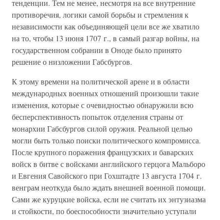
тенденции. Тем не менее, несмотря на все внутренние
противоречия, логики самой борьбы и стремления к
независимости как объединяющей цели все же хватило
на то, чтобы 13 июня 1707 г., в самый разгар войны, на
государственном собрании в Оноде было принято
решение о низложении Габсбургов.
К этому времени на политической арене и в области
международных военных отношений произошли такие
изменения, которые с очевидностью обнаружили всю
бесперспективность попыток отделения страны от
монархии Габсбургов силой оружия. Реальной целью
могли быть только поиски политического компромисса.
После крупного поражения французских и баварских
войск в битве с войсками английского герцога Мальборо
и Евгения Савойского при Гохштадте 13 августа 1704 г.
венграм неоткуда было ждать внешней военной помощи.
Сами же куруцкие войска, если не считать их энтузиазма
и стойкости, по боеспособности значительно уступали