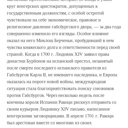
круг венгерских аристократов, допущенных к
государственным должностям, с особой остротой
чувствовали на себе экономическое, правовое и
религиозное давление габсбургского двора, — за два года
совершенно изменило его взгляды. Особое влияние
оказал на него Миклош Берченьи, пробудивший в нем
чувства княжеского долга и ответственности перед своей
страной. Когда в 1700 г. Людовик XIV заявил права
династии Бурбонов на испанский престол, незанятый
после смерти последнего испанского правителя из
Габсбургов Карла II, не имевшего наследника, и Европа
оказалась на пороге новой войны, международная
ситуация стала благоприятствовать поиску союзников
против Габсбургов. Через несколько недель после
кончины короля Испании Ракоци рискнул отправить со
своим курьером Людовику XIV письмо, написанное
венгерскими заговорщиками. В апреле 1701 г. Ракоци
был арестован вместе со многими из своих