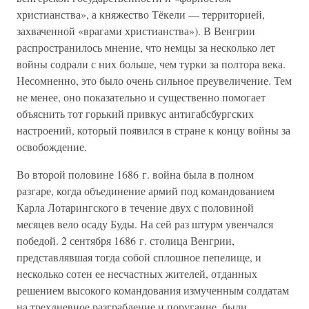
христианства», а княжество Тёкели — территорией,
захваченной «врагами христианства»). В Венгрии
распространилось мнение, что немцы за несколько лет
войны содрали с них больше, чем турки за полтора века.
Несомненно, это было очень сильное преувеличение. Тем
не менее, оно показательно и существенно помогает
объяснить тот горький привкус антигабсбургских
настроений, который появился в стране к концу войны за
освобождение.
Во второй половине 1686 г. война была в полном
разгаре, когда объединение армий под командованием
Карла Лотарингского в течение двух с половиной
месяцев вело осаду Буды. На сей раз штурм увенчался
победой. 2 сентября 1686 г. столица Венгрии,
представлявшая тогда собой сплошное пепелище, и
несколько сотен ее несчастных жителей, отданных
решением высокого командования измученным солдатам
на трехдневное разграбление и поругание, были