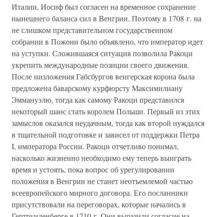
Италии, Иосиф был согласен на временное сохранение
нынешнего баланса сил в Венгрии. Поэтому в 1708 г. на
не слишком представительном государственном
собрании в Пожони было объявлено, что император идет
на уступки. Сложившаяся ситуация позволила Ракоци
укрепить международные позиции своего движения.
После низложения Габсбургов венгерская корона была
предложена баварскому курфюрсту Максимилиану
Эммануэлю, тогда как самому Ракоци представился
некоторый шанс стать королем Польши. Первый из этих
замыслов оказался неудачным, тогда как второй нуждался
в тщательной подготовке и зависел от поддержки Петра
I, императора России. Ракоци отчетливо понимал,
насколько жизненно необходимо ему теперь выиграть
время и устоять, пока вопрос об урегулировании
положения в Венгрии не станет неотъемлемой частью
всеевропейского мирного договора. Его посланники
присутствовали на переговорах, которые начались в
Гертруиденберге в 1710 г. Они выразили согласие на