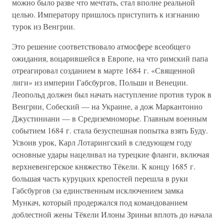
можно было разве что мечтать, стал вполне реальной
целью. Императору пришлось приступить к изгнанию
турок из Венгрии.
Это решение соответствовало атмосфере всеобщего
ожидания, воцарившейся в Европе, на что римский папа
отреагировал созданием в марте 1684 г. «Священной
лиги» из империи Габсбургов, Польши и Венеции.
Леопольд должен был начать наступление против турок в
Венгрии, Собеский — на Украине, а дож Маркантонио
Джустиниани — в Средиземноморье. Главным военным
событием 1684 г. стала безуспешная попытка взять Буду.
Усвоив урок, Карл Лотарингский в следующем году
основные удары нацеливал на турецкие фланги, включая
верхневенгерское княжество Тёкели. К концу 1685 г.
большая часть куруцких крепостей перешла в руки
Габсбургов (за единственным исключением замка
Мункач, который продержался под командованием
доблестной жены Тёкели Илоны Зриньи вплоть до начала