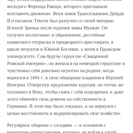
молодого Ференца Ракоци, которого приглашали
возглавить движение. Внук князя Трансильвании Дьёрдя
II и пасынок Тёкели был разлучен со своей матерью
Илоной Зриньи после падения замка Мункач. Он
получил воспитание; и образование, достойные
княжеского отпрыска и придворного аристократа, в
школе иезуитов в Южной Богемии, а затем в Пражском
университете. Сам будучи герцогом «Священной
Римской империи», он женился на немецкой герцогине и
чувствовал себя довольно неуютно на родине, когда
вернулся в 1694 г. в свои обширные владения в Верхней
Венгрии. Отвергнув предложение куруцев, он тотчас же
поспешил в Вену, чтобы снять с себя подозрения, и даже
хотел обменять свои домены на собственность в
Германии. В этом ему было отказано, и он вернулся с
целью восстановить и модернизировать свое хозяйство.
Регулярное общение с соседями — в основном с
магнатами-протестантами, которые, не войдя в узкий