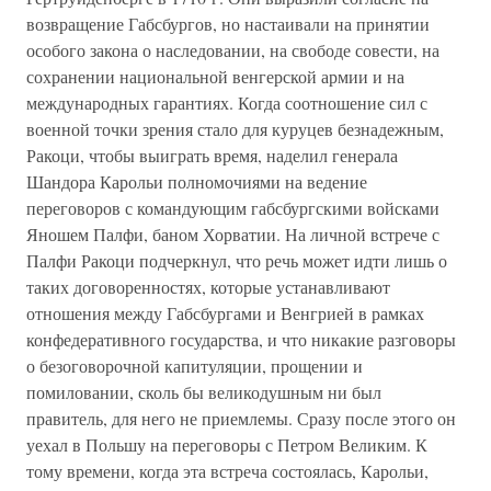
возвращение Габсбургов, но настаивали на принятии
особого закона о наследовании, на свободе совести, на
сохранении национальной венгерской армии и на
международных гарантиях. Когда соотношение сил с
военной точки зрения стало для куруцев безнадежным,
Ракоци, чтобы выиграть время, наделил генерала
Шандора Карольи полномочиями на ведение
переговоров с командующим габсбургскими войсками
Яношем Палфи, баном Хорватии. На личной встрече с
Палфи Ракоци подчеркнул, что речь может идти лишь о
таких договоренностях, которые устанавливают
отношения между Габсбургами и Венгрией в рамках
конфедеративного государства, и что никакие разговоры
о безоговорочной капитуляции, прощении и
помиловании, сколь бы великодушным ни был
правитель, для него не приемлемы. Сразу после этого он
уехал в Польшу на переговоры с Петром Великим. К
тому времени, когда эта встреча состоялась, Карольи,