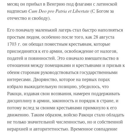
месяц он прибыл в Венгрию под флагами с латинской
надписью
Cum Deo pro Patria et Libertate
(С Богом за
отечество и свободу).
Его поначалу маленький лагерь стал быстро наполняться
простым людом, особенно после того, как 28 августа
1703 г. он обещал поместным крестьянам, которые
присоединятся к его армии, освобождение от налогов,
податей и повинностей. Это означало вмешательство в
отношения между помещиками и крестьянами и призыв к
обеим сторонам руководствоваться государственными
интересами. Дворянство, которое на первых порах
избрало выжидательную позицию, убедилось, что
Ракоци, издавая свои воззвания, намерен поддерживать
дисциплину в армии, законность и порядок в стране, и
потому вслед за своими крестьянами примкнуло к его
движению. Таким образом, войско Ракоци стало обладать
не только значительной численностью, но и собственной
иерархией и авторитетностью. Временное совпадение