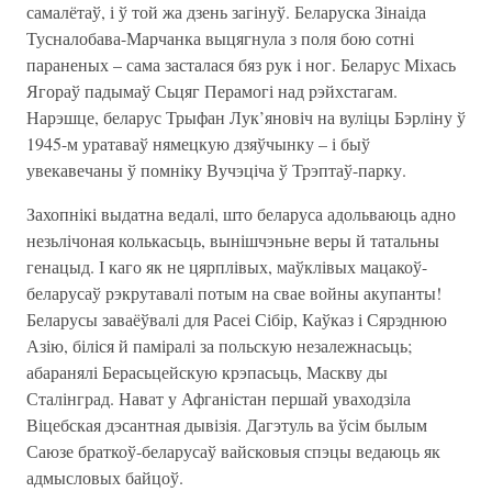
самалётаў, і ў той жа дзень загінуў. Беларуска Зінаіда
Тусналобава-Марчанка выцягнула з поля бою сотні
параненых – сама засталася бяз рук і ног. Беларус Міхась
Ягораў падымаў Сьцяг Перамогі над рэйхстагам.
Нарэшце, беларус Трыфан Лук’яновіч на вуліцы Бэрліну ў
1945-м уратаваў нямецкую дзяўчынку – і быў
увекавечаны ў помніку Вучэціча ў Трэптаў-парку.
Захопнікі выдатна ведалі, што беларуса адольваюць адно
незьлічоная колькасьць, вынішчэньне веры й татальны
генацыд. І каго як не цярплівых, маўклівых мацакоў-
беларусаў рэкрутавалі потым на свае войны акупанты!
Беларусы заваёўвалі для Расеі Сібір, Каўказ і Сярэднюю
Азію, біліся й паміралі за польскую незалежнасьць;
абаранялі Берасьцейскую крэпасьць, Маскву ды
Сталінград. Нават у Афганістан першай уваходзіла
Віцебская дэсантная дывізія. Дагэтуль ва ўсім былым
Саюзе браткоў-беларусаў вайсковыя спэцы ведаюць як
адмысловых байцоў.