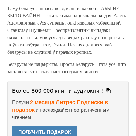
Таму беларусы шчасьлівыя, калі не ваююць. АБЫ НЕ
БЫЛО ВАЙНЫ – гэта таксама нацыянальная ідэя. Алесь
Адамовіч змагаўся супраць гонкі ядравых узбраеньняў.
Станіслаў Шушкевіч – беспрэцэдэнтны выпадак! –
бязвыплатна адмовіўся ад савецкіх ракетаў на карысьць
поўнага нэўтралітэту. Зянон Пазьняк дамогся, каб
беларусы не служылі ў гарачых кропках.
Беларусы не пацыфісты. Проста Беларусь – гэта ўсё, што
засталося тут пасьля тысячагодзьдзя войнаў.
Более 800 000 книг и аудиокниг! 📚
2 месяца Литрес Подписки в
Получи
подарок
и наслаждайся неограниченным
чтением
ПОЛУЧИТЬ ПОДАРОК