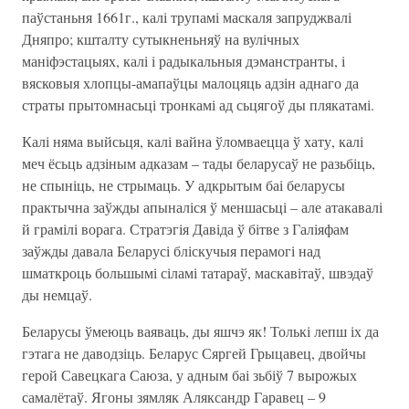
паўстаньня 1661г., калі трупамі маскаля запруджвалі
Дняпро; кшталту сутыкненьняў на вулічных
маніфэстацыях, калі і радыкальныя дэманстранты, і
вясковыя хлопцы-амапаўцы малоцяць адзін аднаго да
страты прытомнасьці тронкамі ад сьцягоў ды плякатамі.
Калі няма выйсьця, калі вайна ўломваецца ў хату, калі
меч ёсьць адзіным адказам – тады беларусаў не разьбіць,
не спыніць, не стрымаць. У адкрытым баі беларусы
практычна заўжды апыналіся ў меншасьці – але атакавалі
й грамілі ворага. Стратэгія Давіда ў бітве з Галіяфам
заўжды давала Беларусі бліскучыя перамогі над
шматкроць большымі сіламі татараў, маскавітаў, швэдаў
ды немцаў.
Беларусы ўмеюць ваяваць, ды яшчэ як! Толькі лепш іх да
гэтага не даводзіць. Беларус Сяргей Грыцавец, двойчы
герой Савецкага Саюза, у адным баі зьбіў 7 вырожых
самалётаў. Ягоны зямляк Аляксандр Гаравец – 9