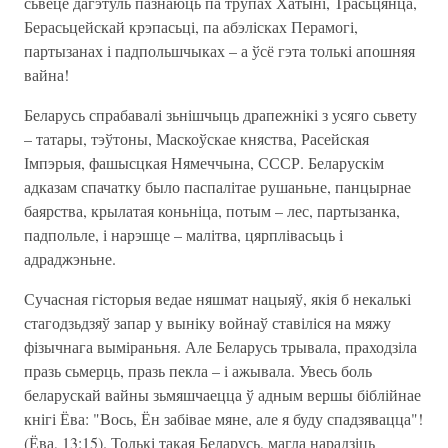
сьвеце дагэтуль пазнаюць па трупах Хатыні, Трасьцянца,
Берасьцейскай крэпасьці, па абэлісках Перамогі,
партызанах і падпольшчыках – а ўсё гэта толькі апошняя
вайна!
Беларусь спрабавалі зьнішчыць драпежнікі з усяго сьвету
– татары, тэўтоны, Маскоўскае княства, Расейская
Імпэрыя, фашысцкая Нямеччына, СССР. Беларускім
адказам спачатку было паспалітае рушаньне, панцырнае
баярства, крылатая коньніца, потым – лес, партызанка,
падпольле, і нарэшце – малітва, цярплівасьць і
адраджэньне.
Сучасная гісторыя ведае няшмат нацыяў, якія б некалькі
стагодзьдзяў запар у выніку войнаў ставіліся на мяжу
фізычнага выміраньня. Але Беларусь трывала, праходзіла
празь сьмерць, празь пекла – і ажывала. Увесь боль
беларускай вайны зьмяшчаецца ў адным вершы біблійнае
кнігі Ёва: "Вось, Ён забівае мяне, але я буду спадзявацца"!
(Ёва, 13:15). Толькі такая Беларусь, магла нарадзіць