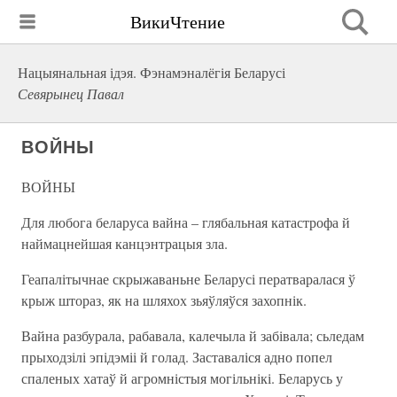
ВикиЧтение
Нацыянальная ідэя. Фэнамэналёгія Беларусі
Севярынец Павал
ВОЙНЫ
ВОЙНЫ
Для любога беларуса вайна – глябальная катастрофа й
наймацнейшая канцэнтрацыя зла.
Геапалітычнае скрыжаваньне Беларусі ператваралася ў
крыж штораз, як на шляхох зьяўляўся захопнік.
Вайна разбурала, рабавала, калечыла й забівала; сьледам
прыходзілі эпідэміі й голад. Заставаліся адно попел
спаленых хатаў й агромністыя могільнікі. Беларусь у