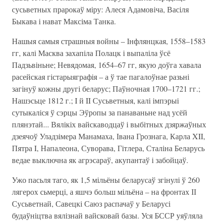
сусьветных прарокаў міру: Алеся Адамовіча, Васіля
Быкава і нават Максіма Танка.
Нашыя самыя страшныя войны – Інфлянцкая, 1558–1583
гг, калі Масква захапіла Полацк і выпаліла ўсё
Падзьвіньне; Невядомая, 1654–67 гг, якую доўга хавала
расейская гістарыяграфія – а ў тае пагалоўнае разьні
загінуў кожны другі беларус; Паўночная 1700–1721 гг.;
Нашэсьце 1812 г.; I й II Сусьветныя, калі імпэрыі
сутыкаліся ў сэрцы Эўропы за панаваньне над усёй
плянэтай... Вялікіх вайскаводцаў і выбітных дзяржаўных
дзеячоў Уладзімера Манамаха, Івана Грознага, Карла XII,
Пятра I, Напалеона, Суворава, Гітлера, Сталіна Беларусь
ведае выключна як агрэсараў, акупантаў і забойцаў.
Ужо пасьля таго, як 1,5 мільёны беларусаў згінулі ў 260
лягерох сьмерці, а яшчэ больш мільёна – на фронтах ІІ
Сусьветнай, Савецкі Саюз распачаў у Беларусі
будаўніцтва вялізнай вайсковай базы. Уся БССР уяўляла