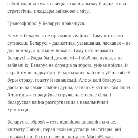
сабой ударны кулак савецкага мілітарызму й адначасова –
стратэгічны пляцдарм вайсковага міту.
Трыюмф зброі ў Беларусі праваліўся.
Чаму ж беларусы не прымаюць вайны? Таму што сама
сутнасьць Беларусі – далікатная, узвышаная, ласкавая – не
для войнаў, а для міру Божага. Таму што перамогі
Беларусі заўжды былі духовымі – і збаўлялі душы, а не
забівалі іх. Беларус не бярэцца за зброю, унікае войска, й
скрайнім выпадку йдзе ў партызаны, каб не згубіць сябе ў
буры страху, гвалту й нянавісьці. Але ж калі беларуса
дастаць да самае глыбіні душы, загнаць у кут ды там яшчэ
й таптаць – спрацоўвае спружына стоенае сілы, і
беларуская вайна разгортваецца з навальнічнай
хуткасьцю.
Беларус са зброяй – гэта відовішча апакаліптычнае,
кшталту Пагоні, перад якой не ўстаяць ані татары, ані
крыжакі, ані браты-славяне; кшталту Магілёўскага