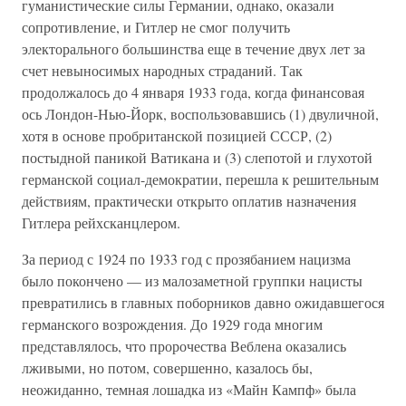
гуманистические силы Германии, однако, оказали
сопротивление, и Гитлер не смог получить
электорального большинства еще в течение двух лет за
счет невыносимых народных страданий. Так
продолжалось до 4 января 1933 года, когда финансовая
ось Лондон-Нью-Йорк, воспользовавшись (1) двуличной,
хотя в основе пробританской позицией СССР, (2)
постыдной паникой Ватикана и (3) слепотой и глухотой
германской социал-демократии, перешла к решительным
действиям, практически открыто оплатив назначения
Гитлера рейхсканцлером.
За период с 1924 по 1933 год с прозябанием нацизма
было покончено — из малозаметной группки нацисты
превратились в главных поборников давно ожидавшегося
германского возрождения. До 1929 года многим
представлялось, что пророчества Веблена оказались
лживыми, но потом, совершенно, казалось бы,
неожиданно, темная лошадка из «Майн Кампф» была