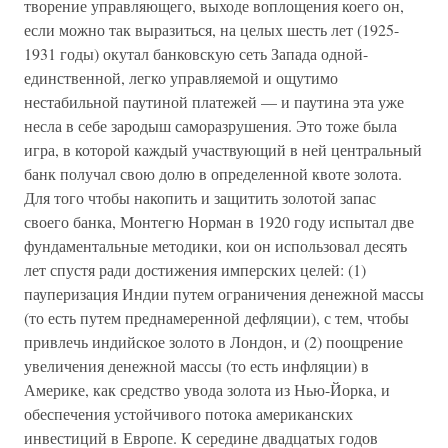
творение управляющего, выходе воплощения коего он,
если можно так выразиться, на целых шесть лет (1925-
1931 годы) окутал банковскую сеть Запада одной-
единственной, легко управляемой и ощутимо
нестабильной паутиной платежей — и паутина эта уже
несла в себе зародыш саморазрушения. Это тоже была
игра, в которой каждый участвующий в ней центральный
банк получал свою долю в определенной квоте золота.
Для того чтобы накопить и защитить золотой запас
своего банка, Монтегю Норман в 1920 году испытал две
фундаментальные методики, кои он использовал десять
лет спустя ради достижения имперских целей: (1)
пауперизация Индии путем ограничения денежной массы
(то есть путем преднамеренной дефляции), с тем, чтобы
привлечь индийское золото в Лондон, и (2) поощрение
увеличения денежной массы (то есть инфляции) в
Америке, как средство увода золота из Нью-Йорка, и
обеспечения устойчивого потока американских
инвестиций в Европе. К середине двадцатых годов