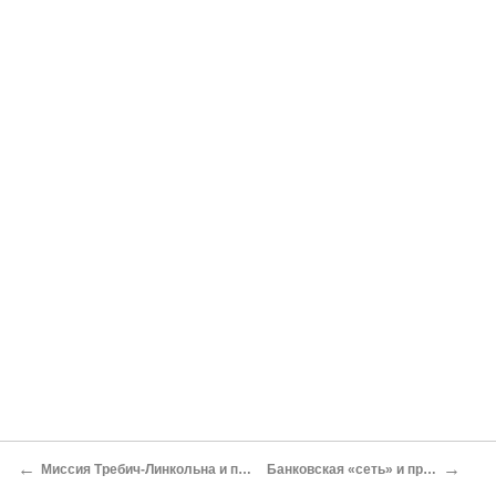
←
→
Миссия Требич-Линкольна и провал Капповского путча
Банковская «сеть» и правила золотой игры