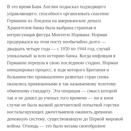
В это время Банк Англии подыскал подходящего
управляющего, способного организовать спасение
Германии из Лондона на американские деньги.
Хранителем банка была выбрана странная и
интригующая фигура Монтегю Нормана: Норман
продержался на этом посту необычайно долго —
двадцать четыре года — с 1920 по 1944 год; случай
уникальный за всю историю банка. Когда инфляция в
Германии перешла в свою последнюю стадию, Норман
инициировал процесс, в ходе которого Британия и
большинство промышленно развитых стран снова
оказались привязанными к так называемому золотому
обменному стандарту. Эта операция — смысл которой
так и не дошел до ученых того времени — ни в коем
случае не была жалкой дилетантской попыткой горстки
ностальгирующих джентльменов оживить древнюю
денежную систему, существовавшую до Первой мировой
войны. Отнюдь — это было весьма своеобразное