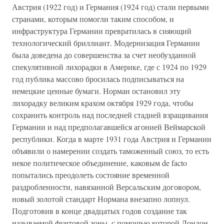
Австрия (1922 год) и Германия (1924 год) стали первыми
странами, которым помогли таким способом, и
инфраструктура Германии превратилась в сияющий
технологический бриллиант. Модернизация Германии
была доведена до совершенства за счет необузданной
спекулятивной лихорадки в Америке, где с 1924 по 1929
год публика массово бросилась подписываться на
немецкие ценные бумаги. Норман остановил эту
лихорадку великим крахом октября 1929 года, чтобы
сохранить контроль над последней стадией взращивания
Германии и над предполагавшейся агонией Веймарской
республики. Когда в марте 1931 года Австрия и Германии
объявили о намерении создать таможенный союз, то есть
некое политическое объединение, каковым de facto
попытались преодолеть состояние временной
раздробленности, навязанной Версальским договором,
новый золотой стандарт Нормана внезапно лопнул.
Подготовив в конце двадцатых годов создание так
называемой фунтовой зоны, с помощью которой Лондон