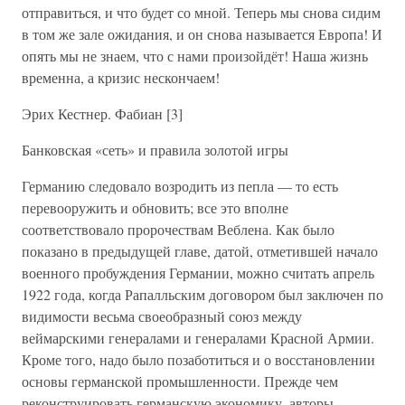
отправиться, и что будет со мной. Теперь мы снова сидим
в том же зале ожидания, и он снова называется Европа! И
опять мы не знаем, что с нами произойдёт! Наша жизнь
временна, а кризис нескончаем!
Эрих Кестнер. Фабиан [3]
Банковская «сеть» и правила золотой игры
Германию следовало возродить из пепла — то есть
перевооружить и обновить; все это вполне
соответствовало пророчествам Веблена. Как было
показано в предыдущей главе, датой, отметившей начало
военного пробуждения Германии, можно считать апрель
1922 года, когда Рапалльским договором был заключен по
видимости весьма своеобразный союз между
веймарскими генералами и генералами Красной Армии.
Кроме того, надо было позаботиться и о восстановлении
основы германской промышленности. Прежде чем
реконструировать германскую экономику, авторы