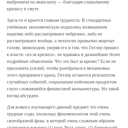
выброшена на авансцену — благодаря социальному
кризису и смуте.
Здесь-то и кроется главная трудность. В стандартных
учебниках экономическую подоплеку возвышения
нацизма либо рассматривают небрежно, либо не
рассматривают вообще, а читателю привычно морочат
голову, мимоходом, уверяя его в том, что Гитлер пришел
к власти «из-за кризиса», не вдаваясь в дальнейшие более
подробные объяснения. Что это был за кризис? Если не
приложить усилий, чтобы разобраться в механизмах
этого призрачного краха, Гитлер останется результатом
случайных событий, социальным побочным продуктом
глупо сложившейся финансовой конъюнктуры. Но такой
взгляд абсурден.
Для всякого изучающего данный предмет это очень
трудные годы, поскольку феноменология этой очень
своеобразной фазы, в которой очень сложным образом
сплетаются воедино (1) крах Уолл-стрит, (2) банковский