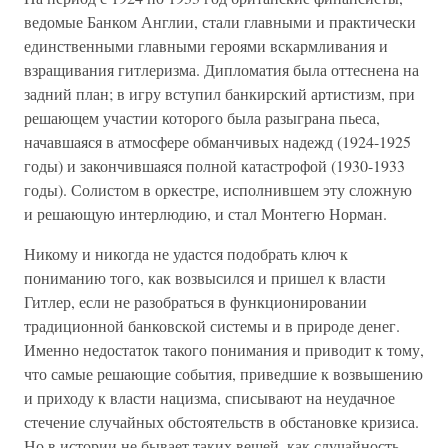
ведомые Банком Англии, стали главными и практически
единственными главными героями вскармливания и
взращивания гитлеризма. Дипломатия была оттеснена на
задний план; в игру вступил банкирский артистизм, при
решающем участии которого была разыграна пьеса,
начавшаяся в атмосфере обманчивых надежд (1924-1925
годы) и закончившаяся полной катастрофой (1930-1933
годы). Солистом в оркестре, исполнившем эту сложную
и решающую интерлюдию, и стал Монтегю Норман.
Никому и никогда не удастся подобрать ключ к
пониманию того, как возвысился и пришел к власти
Гитлер, если не разобраться в функционировании
традиционной банковской системы и в природе денег.
Именно недостаток такого понимания и приводит к тому,
что самые решающие события, приведшие к возвышению
и приходу к власти нацизма, списывают на неудачное
стечение случайных обстоятельств в обстановке кризиса.
Но в истории не бывает таких вещей, как случайность -