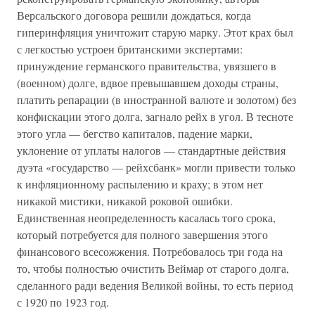
Версальского договора решили дождаться, когда
гиперинфляция уничтожит старую марку. Этот крах был
с легкостью устроен британскими экспертами:
принуждение германского правительства, увязшего в
(военном) долге, вдвое превышавшем доходы страны,
платить репарации (в иностранной валюте и золотом) без
конфискации этого долга, загнало рейх в угол. В тесноте
этого угла — бегство капиталов, падение марки,
уклонение от уплаты налогов — стандартные действия
дуэта «государство — рейхсбанк» могли привести только
к инфляционному распылению и краху; в этом нет
никакой мистики, никакой роковой ошибки.
Единственная неопределенность касалась того срока,
который потребуется для полного завершения этого
финансового всесожжения. Потребовалось три года на
то, чтобы полностью очистить Веймар от старого долга,
сделанного ради ведения Великой войны, то есть период
с 1920 по 1923 год.