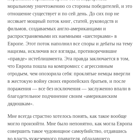
моральному уничтожению со стороны победителей, и это
отношение существует и по сей день. До сих пор не
иссякает мощный поток книг, статей, руководств и
фильмов, создаваемых англо-американцами и
распространяемыми их наемными «шестерками» в
Европе. Этот поток наполнил все споры и дебаты на тему
нацизма, исключив все взгляды, противоречившие
«правде» истеблишмента. Эта правда заключается в том,
что Европа пошла на компромисс с агрессивным
отродьем, чем опозорила себя: проклятые немцы ввергли
в жестокую войну своих европейских братьев, и после
поражения — все без исключения — заслуженно впали в
благодетельное подчинение своим «американским
дядюшкам».
Мне всегда страстно хотелось понять, как такое вообще
могло произойти. Мне было непонятно, как могла Европа
совершить такое чудовищное самоубийство, отдавшись
во власть чужеземного правителя, обладавшего