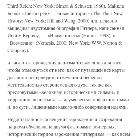
Third Reich; New York: Simon & Schuster, 1960), Майкла
Берли «Третий рейх — новая история» (The Their New
History; New York; Hill and Wang, 2000) или недавно
вышедшая двухтомная биография Гитлера, написанная
Иеном Кершоу, — «Надменность» (Hubris, 1998), и
«Возмездие» (Nemesis, 2000; New York: W.W. Norton &
Company).
и касаются зарождения нацизма только лишь для того,
чтобы отмахнуться от него, как от путающей все карты
досадной интерлюдии, отмеченной бешеной
мстительностью старонемецкого духа, так же как
пресловутыми «великими историческими силами» и
«иррациональностью», — двумя весьма поверхностными
и, по сути, лишенными какого-либо содержания идеями.
Недостаточность освещения зарождения и созревания
нацизма обусловлена двумя факторами: во-первых,
исторический период зарождения гитлеризма — как всем