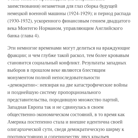
заимствования) незаметная для глаз сборка будущей
немецкой военной машины (1924-1929); и период распада
(1930-1932), ускоренного финансовым гением двадцатого
века Монтегю Норманом, управляющим Английского
банка (глава 4).
Эти немногие временами могут делиться на враждующие
фракции; и чем глубже такой раскол, тем более кровавым
становится социальный конфликт. Результаты западных
выборов в прошлом веке являются блестящим
монументом полной непоследовательности
«демократии»: невзирая на две катастрофические войны
и позднейшую систему пропорционального
представительства, породившую множество партий,
Западная Европа так и не сдвинулась в своем
общественно-экономическом состояний, в то время как
Америка постепенно стала и внешне идентична своей
олигархической сути, сведя демократическую ширму к
противостоянию и соперничеству двух крыльев