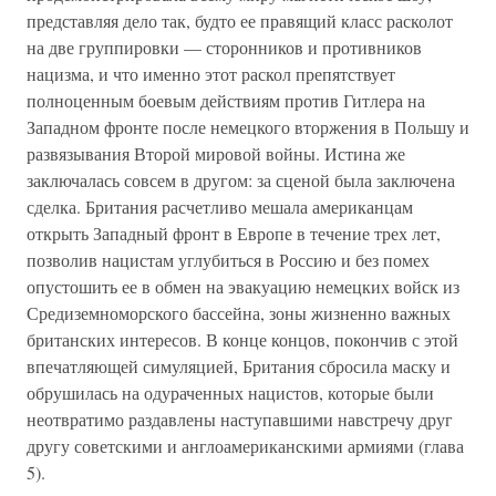
представляя дело так, будто ее правящий класс расколот
на две группировки — сторонников и противников
нацизма, и что именно этот раскол препятствует
полноценным боевым действиям против Гитлера на
Западном фронте после немецкого вторжения в Польшу и
развязывания Второй мировой войны. Истина же
заключалась совсем в другом: за сценой была заключена
сделка. Британия расчетливо мешала американцам
открыть Западный фронт в Европе в течение трех лет,
позволив нацистам углубиться в Россию и без помех
опустошить ее в обмен на эвакуацию немецких войск из
Средиземноморского бассейна, зоны жизненно важных
британских интересов. В конце концов, покончив с этой
впечатляющей симуляцией, Британия сбросила маску и
обрушилась на одураченных нацистов, которые были
неотвратимо раздавлены наступавшими навстречу друг
другу советскими и англоамериканскими армиями (глава
5).