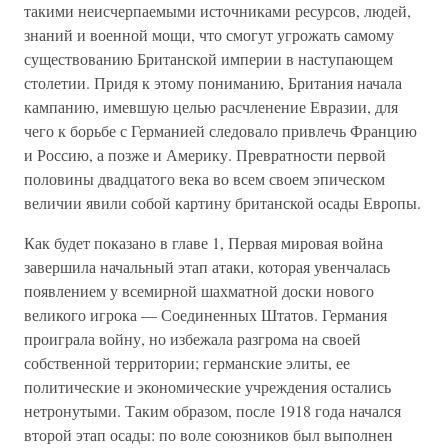
такими неисчерпаемыми источниками ресурсов, людей,
знаний и военной мощи, что смогут угрожать самому
существованию Британской империи в наступающем
столетии. Придя к этому пониманию, Британия начала
кампанию, имевшую целью расчленение Евразии, для
чего к борьбе с Германией следовало привлечь Францию
и Россию, а позже и Америку. Превратности первой
половины двадцатого века во всем своем эпическом
величии явили собой картину британской осады Европы.
Как будет показано в главе 1, Первая мировая война
завершила начальный этап атаки, которая увенчалась
появлением у всемирной шахматной доски нового
великого игрока — Соединенных Штатов. Германия
проиграла войну, но избежала разгрома на своей
собственной территории; германские элиты, ее
политические и экономические учреждения остались
нетронутыми. Таким образом, после 1918 года начался
второй этап осады: по воле союзников был выполнен