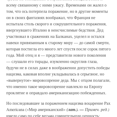
всему связанному с ними ужасу. Временами он жалел о
том, что ось потерпела поражение, но в другие моменты
он в своих фантазиях воображал, что Франция не
испытала столь скорого и сокрушительного поражения,
ввергнувшего Италию в неисчислимые бедствия. Дед
участвовал в сражениях на Балканах, уцелел и остался
навеки привязанным к старому миру — до самой смерти,
которая постигла его много лет спустя после сорок пятого
года. Мой отец и я — представители нового поколения
— слушали его тирады, изумленно округлив глаза,
будучи не в силах даже в воображении допустить победы
нацизма, каковая вполне укладывалась в серьезное, но
«вывернутое» мировоззрение деда. Мы с отцом полагали,
что именно такое мировоззрение навлекло на Европу
проклятие и оправдало американизацию побежденных.
Но последовавшее за поражением нацизма воцарение Pax
Americana («Мир американский»
(лат.). —
Примеч. ред.)
имело само по себе весьма сомнительную ценность: