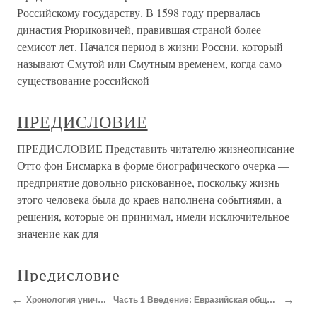
Российскому государству. В 1598 году прервалась
династия Рюриковичей, правившая страной более
семисот лет. Начался период в жизни России, который
называют Смутой или Смутным временем, когда само
существование российской
ПРЕДИСЛОВИЕ
ПРЕДИСЛОВИЕ Представить читателю жизнеописание
Отто фон Бисмарка в форме биографического очерка —
предприятие довольно рискованное, поскольку жизнь
этого человека была до краев наполнена событиями, а
решения, которые он принимал, имели исключительное
значение как для
Предисловие
←
→
Предисловие По христианскому летосчислению Бабур
Хронология уничтожения Германии (1900-1945 годы)
Часть 1 Введение: Евразийская общность. Начало осады Германии и Первая мировая война; 1900-1918 годы