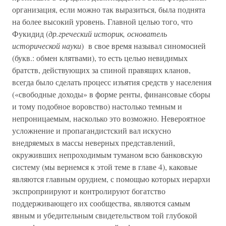
организация, если можно так выразиться, была поднята
на более высокий уровень. Главной целью того, что
Фукидид (
др.греческий историк, основатель
исторической науки
) в свое время называл синомосией
(букв.: обмен клятвами), то есть целью невидимых
братств, действующих за спиной правящих кланов,
всегда было сделать процесс изъятия средств у населения
(«свободные доходы» в форме ренты, финансовые сборы
и тому подобное воровство) настолько темным и
непроницаемым, насколько это возможно. Невероятное
усложнение и пропагандистский вал искусно
внедряемых в массы неверных представлений,
окруживших непроходимым туманом всю банковскую
систему (мы вернемся к этой теме в главе 4), каковые
являются главным орудием, с помощью которых иерархи
экспроприируют и контролируют богатство
поддерживающего их сообщества, являются самым
явным и убедительным свидетельством той глубокой