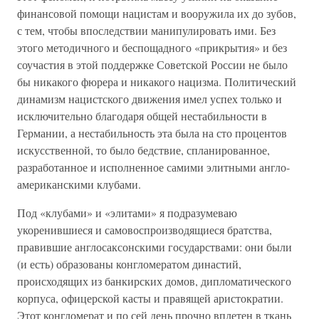
финансовой помощи нацистам и вооружила их до зубов,
с тем, чтобы впоследствии манипулировать ими. Без
этого методичного и беспощадного «прикрытия» и без
соучастия в этой поддержке Советской России не было
бы никакого фюрера и никакого нацизма. Политический
динамизм нацистского движения имел успех только и
исключительно благодаря общей нестабильности в
Германии, а нестабильность эта была на сто процентов
искусственной, то было бедствие, спланированное,
разработанное и исполненное самими элитными англо-
американскими клубами.
Под «клубами» и «элитами» я подразумеваю
укоренившиеся и самовоспроизводящиеся братства,
правившие англосаксонскими государствами: они были
(и есть) образованы конгломератом династий,
происходящих из банкирских домов, дипломатического
корпуса, офицерской касты и правящей аристократии.
Этот конгломерат и по сей день прочно вплетен в ткань