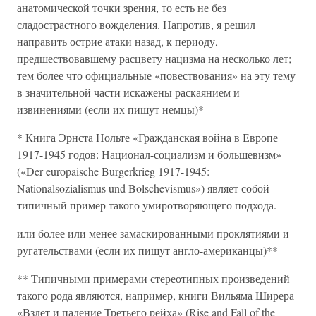
анатомической точки зрения, то есть не без
сладострастного вожделения. Напротив, я решил
направить острие атаки назад, к периоду,
предшествовавшему расцвету нацизма на несколько лет;
тем более что официальные «повествования» на эту тему
в значительной части искажены раскаянием и
извинениями (если их пишут немцы)*
* Книга Эрнста Нольте «Гражданская война в Европе
1917-1945 годов: Национал-социализм и большевизм»
(«Der europaische Burgerkrieg 1917-1945:
Nationalsozialismus und Bolschevismus») являет собой
типичный пример такого умиротворяющего подхода.
или более или менее замаскированными проклятиями и
ругательствами (если их пишут англо-американцы)**
** Типичными примерами стереотипных произведений
такого рода являются, например, книги Вильяма Ширера
«Взлет и падение Третьего рейха» (Rise and Fall of the