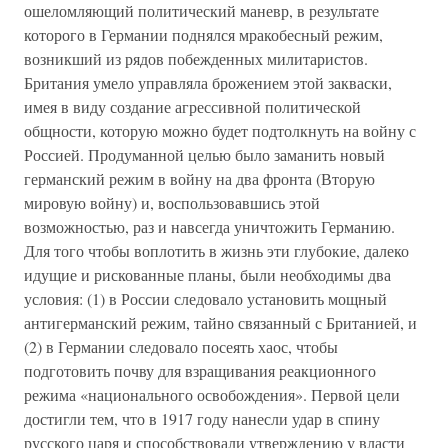
ошеломляющий политический маневр, в результате
которого в Германии поднялся мракобесный режим,
возникший из рядов побежденных милитаристов.
Британия умело управляла брожением этой закваски,
имея в виду создание агрессивной политической
общности, которую можно будет подтолкнуть на войну с
Россией. Продуманной целью было заманить новый
германский режим в войну на два фронта (Вторую
мировую войну) и, воспользовавшись этой
возможностью, раз и навсегда уничтожить Германию.
Для того что­бы воплотить в жизнь эти глубокие, далеко
идущие и рискованные планы, были необходимы два
условия: (1) в России следовало установить мощный
антигерманский режим, тайно связанный с Британией, и
(2) в Германии следовало посеять хаос, чтобы
подготовить почву для взращивания реакционного
режима «национального освобождения». Первой цели
достигли тем, что в 1917 году нанесли удар в спину
русского царя и способствовали утверждению у власти