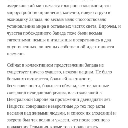
американский мир начался с ядерного холокоста; это
мироустройство привнесло, конечно, новую струю в
экономику Запада, но весьма мало способствовало
установлению мира в остальных частях света. Впрочем, и
чувства побежденного Запада тоже были весьма
тягостными: немцы и итальянцы превратились в два
опустошенных, лишенных собственной идентичности
племени.
Сейчас в коллективном представлении Запада не
существует ничего худшего, нежели нацизм. Не было
больших святотатств, большей жестокости,
бесчеловечности, большего обмана, чем те, которые
совершил невиданный режим, властвовавший в
Центральной Европе на протяжении двенадцати лет.
Нацисты совершали невероятные до тех пор акты
насилия над живыми людьми, и список их злодеяний и
зверств был так велик и ужасен, что после военного
поражения Германия, кроме того, подверглась