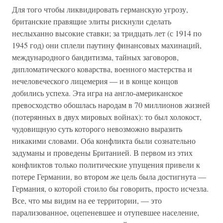
Для того чтобы ликвидировать германскую угрозу,
британские правящие элиты рискнули сделать
неслыханно высокие ставки; за тридцать лет (с 1914 по
1945 год) они сплели паутину финансовых махинаций,
международного бандитизма, тайных заговоров,
дипломатического коварства, военного мастерства и
нечеловеческого лицемерия — и в конце концов
добились успеха. Эта игра на англо-американское
превосходство обошлась народам в 70 миллионов жизней
(потерянных в двух мировых войнах): то был холокост,
чудовищную суть которого невозможно выразить
никакими словами. Оба конфликта были сознательно
задуманы и проведены Британией. В первом из этих
конфликтов только политические упущения привели к
потере Германии, во втором же цель была достигнута —
Германия, о которой стоило бы говорить, просто исчезла.
Все, что мы видим на ее территории, — это
парализованное, оцепеневшее и отупевшее население,