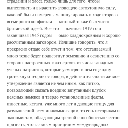
страданий и хаоса только лишь для того, чтобы
выпестовать и вырастить зловещую автохтонную силу,
каковой были намерены манипулировать в ходе второго
всемирного конфликта — который также был чисто
британской идеей. Все это — начиная 1919-го и
заканчивая 1945 годом — было хладнокровным и хорошо
рассчитанным заговором. Излишне говорить, что я
прекрасно отдаю себе отчет и том, что отстаиваемый
мною тезис будет подвергнут осмеянию и освистанию со
стороны настроенных «экспертов» из числа западных
ученых патриотов, которые усмотрят в нем еще одну
гротескную теорию заговора; в действительности же мое
утверждение является не чем иным, как питью,
позволяющей связать воедино запутанный клубок
неясных намеков и твердо установленные факты,
известные, кстати, уже много лет и дающие птицу для
размышлений всем инакомыслящим, то есть историкам и
экономистам, обладающим трезвой способностью честно
признать, что главным принципом международных