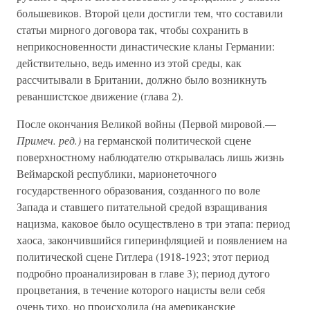
большевиков. Второй цели достигли тем, что составили
статьи мирного договора так, что­бы сохранить в
неприкосновенности династические кланы Германии:
действительно, ведь именно из этой среды, как
рассчитывали в Британии, должно было возникнуть
реваншистское движение (глава 2).
После окончания Великой войны (Первой мировой.—
При­меч. ред.)
на германской политической сцене
поверхностному наблюдателю открывалась лишь жизнь
Веймарской республики, марионеточного
государственного образования, созданного по воле
Запада и ставшего питательной средой взращивания
нацизма, каковое было осуществлено в три этапа: период
хаоса, закончившийся гиперинфляцией и появлением на
политической сцене Гитлера (1918-1923; этот период
подробно проанализирован в главе 3); период дутого
процветания, в течение которого нацисты вели себя
очень тихо, но происходила (на американские