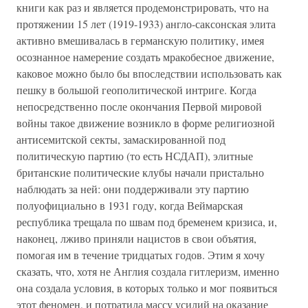
книги как раз и является продемонстрировать, что на
протяжении 15 лет (1919-1933) англо-саксонская элита
активно вмешивалась в германскую политику, имея
осознанное намерение создать мракобесное движение,
каковое можно было бы впоследствии использовать как
пешку в большой геополитической интриге. Когда
непосредственно после окончания Первой мировой
войны такое движение возникло в форме религиозной
антисемитской секты, замаскированной под
политическую партию (то есть НСДАП), элитные
британские политические клубы начали пристально
наблюдать за ней: они поддерживали эту партию
полуофициально в 1931 году, когда Веймарская
республика трещала по швам под бременем кризиса, и,
наконец, лживо приняли нацистов в свои объятия,
помогая им в течение тридцатых годов. Этим я хочу
сказать, что, хотя не Англия создала гитлеризм, именно
она создала условия, в которых только и мог появиться
этот феномен, и потратила массу усилий на оказание