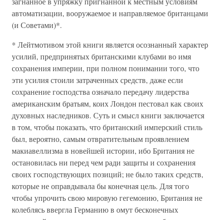
загнанное в упряжку пригнанной к местным условиям
автоматизации, вооружаемое и направляемое британцами
(и Советами)*.
* Лейтмотивом этой книги является осознанный характер
усилий, предпринятых британскими клубами во имя
сохранения империи, при полном понимании того, что
эти усилия стоили затраченных средств, даже если
сохранение господства означало передачу лидерства
американским братьям, коих Лондон пестовал как своих
духовных наследников. Суть и смысл книги заключается
в том, чтобы показать, что британский имперский стиль
был, вероятно, самым отвратительным проявлением
макиавеллизма в новейшей истории, ибо Британия не
остановилась ни перед чем ради защиты и сохранения
своих господствующих позиций; не было таких средств,
которые не оправдывала бы конечная цель. Для того
чтобы упрочить свою мировую гегемонию, Британия не
колеблясь ввергла Германию в омут бесконечных