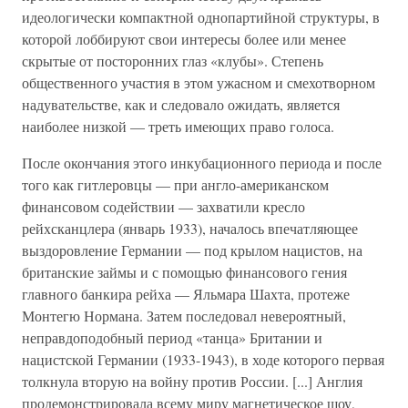
идеологически компактной однопартийной структуры, в
которой лоббируют свои интересы более или менее
скрытые от посторонних глаз «клубы». Степень
общественного участия в этом ужасном и смехотворном
надувательстве, как и следовало ожидать, является
наиболее низкой — треть имеющих право голоса.
После окончания этого инкубационного периода и после
того как гитлеровцы — при англо-американском
финансовом содействии — захватили кресло
рейхсканцлера (январь 1933), началось впечатляющее
выздоровление Германии — под крылом нацистов, на
британские займы и с помощью финансового гения
главного банкира рейха — Яльмара Шахта, протеже
Монтегю Нормана. Затем последовал невероятный,
неправдоподобный период «танца» Британии и
нацистской Германии (1933-1943), в ходе которого первая
толкнула вторую на войну против России. [...] Англия
продемонстрировала всему миру магнетическое шоу,