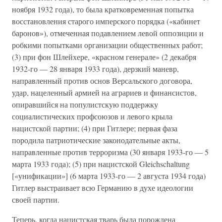
ноября 1932 года), то была кратковременная попытка
восстановления старого имперского порядка («кабинет
баронов»), отмеченная подавлением левой оппозиции и
робкими попытками организации общественных работ;
(3) при фон Шлейхере, «красном генерале» (2 декабря
1932-го — 28 января 1933 года), дерзкий маневр,
направленный против основ Версальского договора,
удар, нацеленный армией на аграриев и финансистов,
опиравшийся на популистскую поддержку
социалистических профсоюзов и левого крыла
нацистской партии; (4) при Гитлере; первая фаза
породила патриотические законодательные акты,
направленные против терроризма (30 января 1933-го — 5
марта 1933 года); (5) при нацистской Gleichschaltung
[«унификации»] (6 марта 1933-го — 2 августа 1934 года)
Гитлер выстраивает всю Германию в духе идеологии
своей партии.
Теперь, когда нацистская тварь была порождена