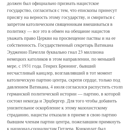
должен был официально признать нацистское
государство, согласиться с тем, что епископы принесут
присягу на верность этому государству, и смириться с
запретом католическим священникам вмешиваться в
политику — все это в обмен на обещание нацистов
уважать право Церкви на просвещение паствы и на ее
собственность. Государственный секретарь Ватикана
Эудженио Пачелли буквально гнал 23 миллиона
немецких католиков в этом направлении, по меньшей
мере, с 1931 года. Генрих Брюнинг, бывший
несчастливый канцлер, возглавлявший в тот момент
католическую партию центра, скрепя сердце, только под
давлением Ватикана, 4 июля согласился распустить столп
германской политической истории — партию, в которой
состоял некогда и Эрцбергер. Для того чтобы добавить
унизительное оскорбление к этому мазохистскому
страданию, нацисты отказали в приеме в свою партию
бывшим членам партии центра, пожелавшим примкнуть
к национал-социалистам Гитлера. Конкордат был