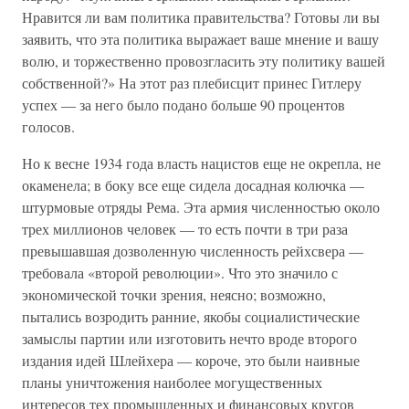
Нравится ли вам политика правительства? Готовы ли вы
заявить, что эта политика выражает ваше мнение и вашу
волю, и торжественно провозгласить эту политику вашей
собственной?» На этот раз плебисцит принес Гитлеру
успех — за него было подано больше 90 процентов
голосов.
Но к весне 1934 года власть нацистов еще не окрепла, не
окаменела; в боку все еще сидела досадная колючка —
штурмовые отряды Рема. Эта армия численностью около
трех миллионов человек — то есть почти в три раза
превышавшая дозволенную численность рейхсвера —
требовала «второй революции». Что это значило с
экономической точки зрения, неясно; возможно,
пытались возродить ранние, якобы социалистические
замыслы партии или изготовить нечто вроде второго
издания идей Шлейхера — короче, это были наивные
планы уничтожения наиболее могущественных
интересов тех промышленных и финансовых кругов