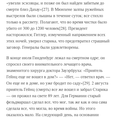
«увезли эсэсовцы, и позже он был найден забитым до
смерти близ Дахау»[27]. В Мюнхене залпы ружейных
выстрелов были слышны в течение суток; все стихло
только к рассвету. Полагают, что во время чистки было
убито от 300 до 1200 человек[28]. Президент
насторожился; Гитлер, измученный напряжением всех
этих ночей, уверил старика, что предотвратил страшный
заговор. Генералы были удовлетворены.
В конце июля Гинденбург лежал на смертном одре; он
спросил своего внимательного лечащего врача,
знаменитого хирурга доктора Зауэрбруха: «Приятель
Гейнц еще не вошел в дом?» — «Нет, — ответил врач. —
Он еще не в доме, но уже бродит по саду»[29]. 2 августа
приятель Гейнц (смерть) все же вошел и забрал Старика
— он прожил на свете 89 лет. Для Германии старый
фельдмаршал сделал все, что мог, так же как и она сама
сделала все, что могла, во время войны. Но этого
оказалось мало. На следующий день, на основании