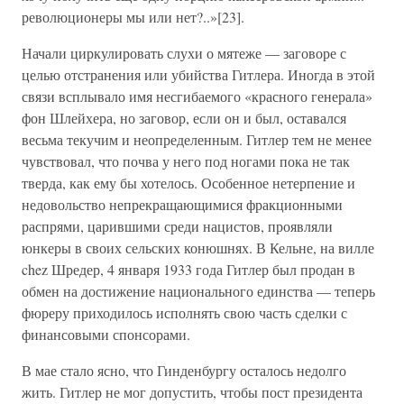
революционеры мы или нет?..»[23].
Начали циркулировать слухи о мятеже — заговоре с
целью отстранения или убийства Гитлера. Иногда в этой
связи всплывало имя несгибаемого «красного генерала»
фон Шлейхера, но заговор, если он и был, оставался
весьма текучим и неопределенным. Гитлер тем не менее
чувствовал, что почва у него под ногами пока не так
тверда, как ему бы хотелось. Особенное нетерпение и
недовольство непрекращающимися фракционными
распрями, царившими среди нацистов, проявляли
юнкеры в своих сельских конюшнях. В Кельне, на вилле
chez Шредер, 4 января 1933 года Гитлер был продан в
обмен на достижение национального единства — теперь
фюреру приходилось исполнять свою часть сделки с
финансовыми спонсорами.
В мае стало ясно, что Гинденбургу осталось недолго
жить. Гитлер не мог допустить, чтобы пост президента