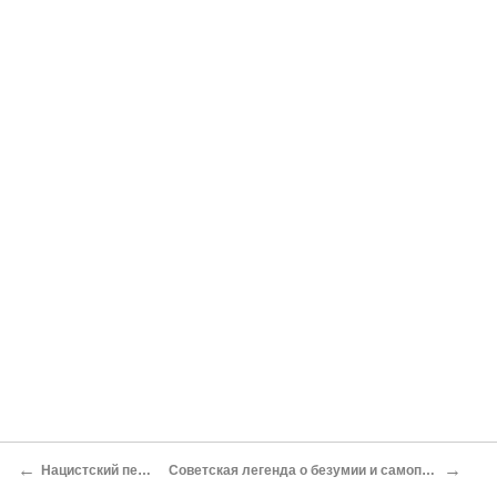
←
→
Нацистский переворот
Советская легенда о безумии и самопожертвовании