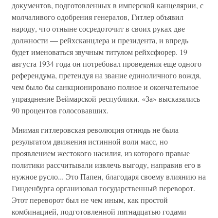
документов, подготовленных в имперской канцелярии, с
молчаливого одобрения генералов, Гитлер объявил
народу, что отныне сосредоточит в своих руках две
должности — рейхсканцлера и президента, и впредь
будет именоваться звучным титулом рейхсфюрер. 19
августа 1934 года он потребовал проведения еще одного
референдума, претендуя на звание единоличного вождя,
чем было бы санкционировано полное и окончательное
упразднение Веймарской республики. «За» высказались
90 процентов голосовавших.
Мнимая гитлеровская революция отнюдь не была
результатом движения истинной воли масс, но
проявлением жестокого насилия, из которого правые
политики рассчитывали извлечь выгоду, направив его в
нужное русло... Это Папен, благодаря своему влиянию на
Гинденбурга организовал государственный переворот.
Этот переворот был не чем иным, как простой
комбинацией, подготовленной пятнадцатью годами