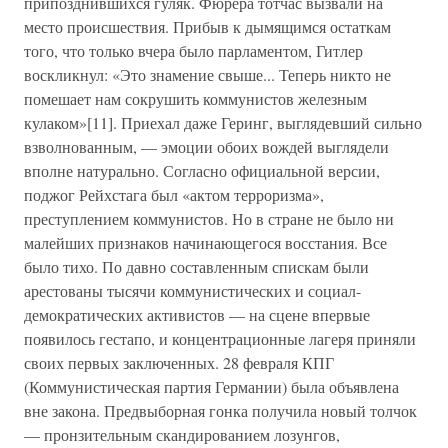
припозднившихся гуляк. Фюрера тотчас вызвали на
место происшествия. Прибыв к дымящимся остаткам
того, что только вчера было парламентом, Гитлер
воскликнул: «Это знамение свыше... Теперь никто не
помешает нам сокрушить коммунистов железным
кулаком»[11]. Приехал даже Геринг, выглядевший сильно
взволнованным, — эмоции обоих вождей выглядели
вполне натурально. Согласно официальной версии,
поджог Рейхстага был «актом терроризма»,
преступлением коммунистов. Но в стране не было ни
малейших признаков начинающегося восстания. Все
было тихо. По давно составленным спискам были
арестованы тысячи коммунистических и социал-
демократических активистов — на сцене впервые
появилось гестапо, и концентрационные лагеря приняли
своих первых заключенных. 28 февраля КПГ
(Коммунистическая партия Германии) была объявлена
вне закона. Предвыборная гонка получила новый толчок
— пронзительным скандированием лозунгов,