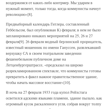
воздержимся от каких-либо контрмер. Мы ударим в
нужный момент, только тогда, когда коммунисты начнут
революцию»[8].
Предвыборный календарь Гитлера, составленный
Геббельсом, был опубликован К) февраля; в нем не было
запланировано никаких мероприятий на 25, 26 и 27
февраля[9]. 26 февраля модный берлинский прорицатель,
известный мошенник по имени Гануссен, развлекавший
верхушку СА в своем театральном заведении
фешенебельном публичном доме на
Летценбургерштрассе, «предсказал на широко
разрекламированном спектакле, что коммунисты готовы
превратить в факел важное правительственное здание,
чтобы начать массовое восстание»[10].
В ночь на 27 февраля 1933 года купол Рейхстага
осветился адскими языками пламени, здание пылало, как
огромный кусок раскаленного угля, собрав вокруг толпу