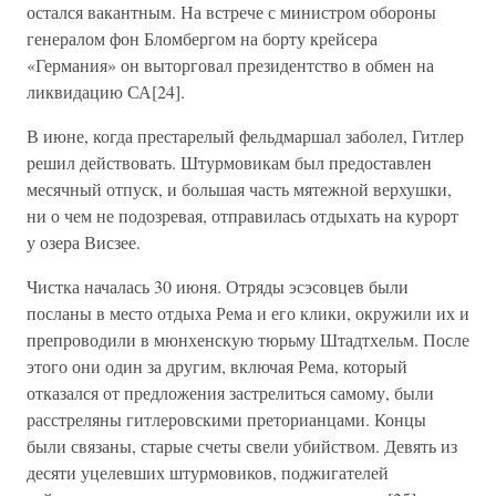
остался вакантным. На встрече с министром обороны
генералом фон Бломбергом на борту крейсера
«Германия» он выторговал президентство в обмен на
ликвидацию СА[24].
В июне, когда престарелый фельдмаршал заболел, Гитлер
решил действовать. Штурмовикам был предоставлен
месячный отпуск, и большая часть мятежной верхушки,
ни о чем не подозревая, отправилась отдыхать на курорт
у озера Висзее.
Чистка началась 30 июня. Отряды эсэсовцев были
посланы в место отдыха Рема и его клики, окружили их и
препроводили в мюнхенскую тюрьму Штадтхельм. После
этого они один за другим, включая Рема, который
отказался от предложения застрелиться самому, были
расстреляны гитлеровскими преторианцами. Концы
были связаны, старые счеты свели убийством. Девять из
десяти уцелевших штурмовиков, поджигателей