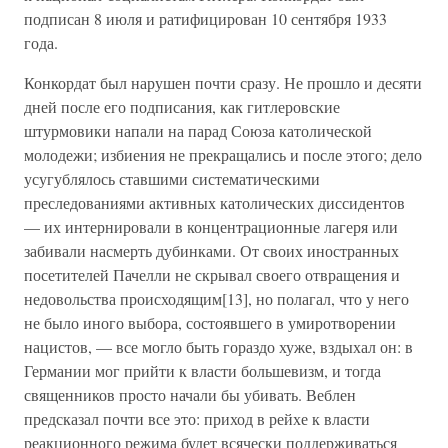
подписан 8 июля и ратифицирован 10 сентября 1933
года.
Конкордат был нарушен почти сразу. Не прошло и десяти
дней после его подписания, как гитлеровские
штурмовики напали на парад Союза католической
молодежи; избиения не прекращались и после этого; дело
усугублялось ставшими систематическими
преследованиями активных католических диссидентов
— их интернировали в концентрационные лагеря или
забивали насмерть дубинками. От своих иностранных
посетителей Пачелли не скрывал своего отвращения и
недовольства происходящим[13], но полагал, что у него
не было иного выбора, состоявшего в умиротворении
нацистов, — все могло быть гораздо хуже, вздыхал он: в
Германии мог прийти к власти большевизм, и тогда
священников просто начали бы убивать. Веблен
предсказал почти все это: приход в рейхе к власти
реакционного режима будет всячески поддерживаться