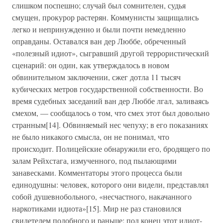
слишком поспешно; случай был сомнителен, судья
смущен, прокурор растерян. Коммунисты защищались
легко и непринужденно и были почти немедленно
оправданы. Оставался ван дер Люббе, обреченный
«полезный идиот», сыгравший другой террористический
сценарий: он один, как утверждалось в новом
обвинительном заключении, сжег дотла 11 тысяч
кубических метров государственной собственности. Во
время судебных заседаний ван дер Люббе лгал, заливаясь
смехом, — сообщалось о том, что смех этот был довольно
странным[14]. Обвиняемый нес чепуху; в его показаниях
не было никакого смысла, он не понимал, что
происходит. Полицейские обнаружили его, бродящего по
залам Рейхстага, измученного, под пылающими
занавесками. Комментаторы этого процесса были
единодушны: человек, которого они видели, представлял
собой душевнобольного, «несчастного, накачанного
наркотиками идиота»[15]. Мир не раз становился
свидетелем подобного и раньше; под конец этот идиот-