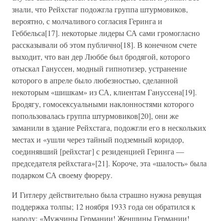
знали, что Рейхстаг подожгла группа штурмовиков,
вероятно, с молчаливого согласия Геринга и
Геббельса[17]. некоторые лидеры СА сами громогласно
рассказывали об этом публично[18]. В конечном счете
выходит, что ван дер Люббе был бродягой, которого
отыскал Гануссен, модный гипнотизер, устранение
которого в апреле было любезностью, сделанной
некоторым «шишкам» из СА, клиентам Гануссена[19].
Бродягу, гомосексуальными наклонностями которого
попользовалась группа штурмовиков[20], они же
заманили в здание Рейхстага, подожгли его в нескольких
местах и «ушли через тайный подземный коридор,
соединявший [рейхстаг] с резиденцией Геринга —
председателя рейхстага»[21]. Короче, эта «шалость» была
подарком СА своему фюреру.
И Гитлеру действительно была страшно нужна ревущая
поддержка толпы; 12 ноября 1933 года он обратился к
народу: «Мужчины Германии! Женщины Германии!