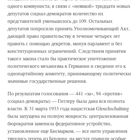
одного коммуниста; в связи с «неявкой» тридцати новых
депутатов социал-демократов количество их
представителей уменьшилось до 109. Остальных
депутатов попросили принять Уполномочивающий Акт,
дающий право правительству в течение четырех лет
править с помощью декретов, минуя парламент и без
конституционных ограничений. Следствием принятия
такого закона стало бы практическое уничтожение
политического механизма в Германии и сведение его к
однопартийному комитету, принимающему политически
значимые государственные решения.
По результатам голосования — 441 «за», 94 «против»
(социал-демократы) — Гитлеру была дана вся полнота
власти. К 31 марта 1933 года нацистская Gleuchschaltung
была запущена на полную мощность: централизованная
бюрократия заменила федеративное устройство,
установленное еще Бисмарком, — все нити управления
тянулись теперь из Берлина; на местах правили особые,