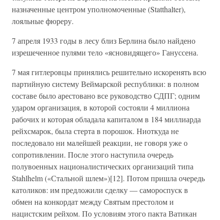
назначенные центром уполномоченные (Statthalter),
лояльные фюреру.
7 апреля 1933 годы в лесу близ Берлина было найдено
изрешеченное пулями тело «ясновидящего» Гануссена.
7 мая гитлеровцы принялись решительно искоренять всю
партийную систему Веймарской республики: в полном
составе было арестовано все руководство СДПГ; одним
ударом организация, в которой состояли 4 миллиона
рабочих и которая обладала капиталом в 184 миллиарда
рейхсмарок, была стерта в порошок. Ниоткуда не
последовало ни малейшей реакции, не говоря уже о
сопротивлении. После этого наступила очередь
полувоенных националистических организаций типа
Stahlhelm («Стальной шлем»)[12]. Потом пришла очередь
католиков: им предложили сделку — самороспуск в
обмен на конкордат между Святым престолом и
нацистским рейхом. По условиям этого пакта Ватикан