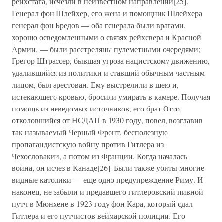
рейхстага, исчезли в неизвестном направлении[25].
Генерал фон Шлейхер, его жена и помощник Шлейхера
генерал фон Бредов — оба генерала были врагами,
хорошо осведомленными о связях рейхсвера и Красной
Армии, — были расстреляны пулеметными очередями;
Грегор Штрассер, бывшая угроза нацистскому движению,
удалившийся из политики и ставший обычным частным
лицом, был арестован. Ему выстрелили в шею и,
истекающего кровью, бросили умирать в камере. Получая
помощь из неведомых источников, его брат Отто,
отколовшийся от НСДАП в 1930 году, повел, возглавив
так называемый Черный Фронт, бесполезную
пропагандистскую войну против Гитлера из
Чехословакии, а потом из Франции. Когда началась
война, он исчез в Канаде[26]. Были также убиты многие
видные католики — еще одно предупреждение Риму. И
наконец, не забыли и предавшего гитлеровский пивной
путч в Мюнхене в 1923 году фон Кара, который сдал
Гитлера и его путчистов веймарской полиции. Его