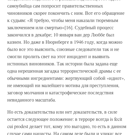
самоубийца сам попросит правительственных
чиновников скорее покончить с ним. Вот его обращение
к судьям: «Я требую, чтобы меня наказали тюремным
заключением или смертью»[16]. Судебный процесс
закончился в декабре; 10 января ван дер Люббе был
казнен. Но даже в Нюрнберге в 1946 году, когда можно
было все это выяснить, союзные следователи так и не
смогли пролить свет на этот инцидент и выявить
истинных виновников. Так истории была задана еще
одна нерешенная загадка террористической драмы с ее
обычными ингредиентами: жертвующий собой «идиот»,
не имеющий ни малейшего мотива для преступления,
заговор молчания и катастрофические последствия
невиданного масштаба.
Но есть доказательства или нет доказательств, в силе
остается следующее положение: в терроре всегда is fecit
cui prodest делает тот, кому это выгодно, то есть в данном
случае сами нацисты. На самом деле были и улики: все