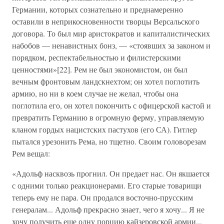
Германии, которых сознательно и преднамеренно
оставили в неприкосновенности творцы Версальского
договора. То был мир аристократов и капиталистических
набобов — ненавистных бонз, — «стоявших за законом и
порядком, респектабельностью и филистерскими
ценностями»[22]. Рем не был экономистом, он был
вечным фронтовым ландскнехтом; он хотел поглотить
армию, но ни в коем случае не желал, чтобы она
поглотила его, он хотел покончить с офицерской кастой и
превратить Германию в огромную ферму, управляемую
кланом гордых нацистских пастухов (его СА). Гитлер
пытался урезонить Рема, но тщетно. Своим головорезам
Рем вещал:
«Адольф насквозь прогнил. Он предает нас. Он якшается
с одними только реакционерами. Его старые товарищи
теперь ему не пара. Он продался восточно-прусским
генералам... Адольф прекрасно знает, чего я хочу... Я не
хочу получить еще одну порцию кайзеровской армии...