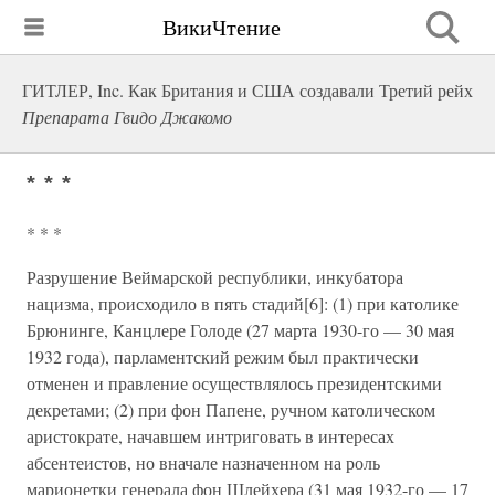
ВикиЧтение
ГИТЛЕР, Inc. Как Британия и США создавали Третий рейх
Препарата Гвидо Джакомо
* * *
* * *
Разрушение Веймарской республики, инкубатора
нацизма, происходило в пять стадий[6]: (1) при католике
Брюнинге, Канцлере Голоде (27 марта 1930-го — 30 мая
1932 года), парламентский режим был практически
отменен и правление осуществлялось президентскими
декретами; (2) при фон Папене, ручном католическом
аристократе, начавшем интриговать в интересах
абсентеистов, но вначале назначенном на роль
марионетки генерала фон Шлейхера (31 мая 1932-го — 17