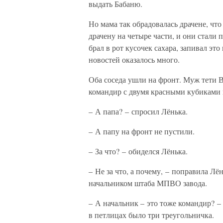
выдать Бабаню.
Но мама так обрадовалась драчене, что
драчену на четыре части, и они стали 
брал в рот кусочек сахара, запивал эт
новостей оказалось много.
Оба соседа ушли на фронт. Муж тети 
командир с двумя красными кубиками 
– А папа? – спросил Лёнька.
– А папу на фронт не пустили.
– За что? – обиделся Лёнька.
– Не за что, а почему, – поправила Лё
начальником штаба МПВО завода.
– А начальник – это тоже командир? –
в петлицах было три треугольничка.