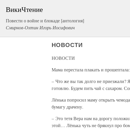
ВикиЧтение
Повести о войне и блокаде [антология]
Смирнов-Охтин Игорь Иосифович
НОВОСТИ
НОВОСТИ
Мама перестала плакать и прошептала:
– Что же вы так долго не приезжали? Я 
готовлю. Будем пить чай с сахаром. Со
Лёнька попросил маму открыть чемода
бумагу драчену.
– Это тетя Вера нам на дорогу положила
этой… Лёнька чуть не брякнул про бом