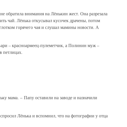
 не обратила внимания на Лёнькин жест. Она разрезала
пить чай. Лёнька откусывал кусочек драчены, потом
о глотком горячего чая и слушал мамины новости. А
Вари – красноармеец-пулеметчик, а Полинин муж –
в петлицах.
ньку мама. – Папу оставили на заводе и назначили
 спросил Лёнька и вспомнил, что на фотографии у отца