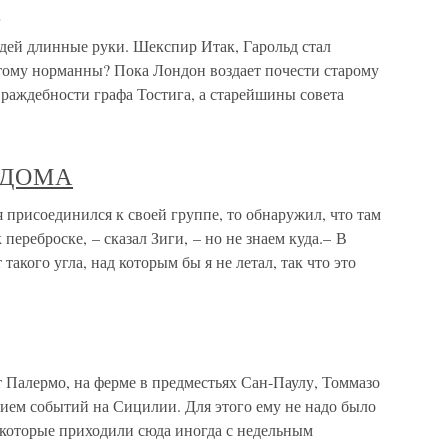
и
дей длинные руки. Шекспир Итак, Гарольд стал
этому норманны? Пока Лондон воздает почести старому
 враждебности графа Тостига, а старейшины совета
З ДОМА
рисоединился к своей группе, то обнаружил, что там
переброске, – сказал Зиги, – но не знаем куда.– В
такого угла, над которым бы я не летал, так что это
от Палермо, на ферме в предместьях Сан-Паулу, Томмазо
тием событий на Сицилии. Для этого ему не надо было
 которые приходили сюда иногда с недельным