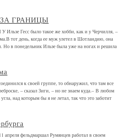
З-ЗА ГРАНИЦЫ
льзе Гесс было такое же хобби, как и у Черчилля, –
ма.В тот день, когда ее муж улетел в Шотландию, она
и. Но в понедельник Ильзе была уже на ногах и решила
ома
соединился к своей группе, то обнаружил, что там все
броске, – сказал Зиги, – но не знаем куда.– В любом
угла, над которым бы я не летал, так что это заботит
ербурга
11 апреля фельдмаршал Румянцев работал в своем