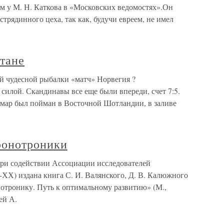
ом у М. Н. Каткова в «Московских ведомостях».Он
трядинного цеха, так как, будучи евреем, не имел
тане
ой чудесной рыбалки «матч» Норвегия ?
силой. Скандинавы все еще были впереди, счет 7:5.
льмар был пойман в Восточной Шотландии, в заливе
ронотроники
и содействии Ассоциации исследователей
ХХ) издана книга С. И. Валянского, Д. В. Калюжного
нотронику. Путь к оптимальному развитию» (М.,
ей А.