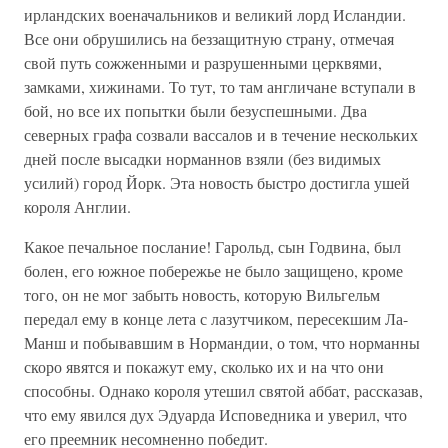
ирландских военачальников и великий лорд Исландии.
Все они обрушились на беззащитную страну, отмечая
свой путь сожженными и разрушенными церквями,
замками, хижинами. То тут, то там англичане вступали в
бой, но все их попытки были безуспешными. Два
северных графа созвали вассалов и в течение нескольких
дней после высадки норманнов взяли (без видимых
усилий) город Йорк. Эта новость быстро достигла ушей
короля Англии.
Какое печальное послание! Гарольд, сын Годвина, был
болен, его южное побережье не было защищено, кроме
того, он не мог забыть новость, которую Вильгельм
передал ему в конце лета с лазутчиком, пересекшим Ла-
Манш и побывавшим в Нормандии, о том, что норманны
скоро явятся и покажут ему, сколько их и на что они
способны. Однако короля утешил святой аббат, рассказав,
что ему явился дух Эдуарда Исповедника и уверил, что
его преемник несомненно победит.