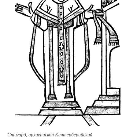
Стигард, архиепископ Кентерберийский