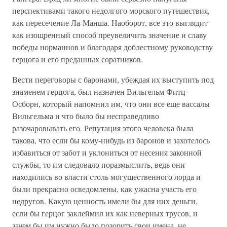
перспективами такого недолгого морского путешествия,
как пересечение Ла-Манша. Наоборот, все это выглядит
как изощренный способ преувеличить значение и славу
победы норманнов и благодаря доблестному руководству
герцога и его преданных соратников.
Вести переговоры с баронами, убеждая их выступить под
знаменем герцога, был назначен Вильгельм Фитц-
Осборн, который напомнил им, что они все еще вассалы
Вильгельма и что было бы несправедливо
разочаровывать его. Репутация этого человека была
такова, что если бы кому-нибудь из баронов и захотелось
избавиться от забот и уклониться от несения законной
службы, то им следовало поразмыслить, ведь они
находились во власти столь могущественного лорда и
были прекрасно осведомлены, как ужасна участь его
недругов. Какую ценность имели бы для них деньги,
если бы герцог заклеймил их как неверных трусов, и
зачем бы им нужно было позорить свои имена, не