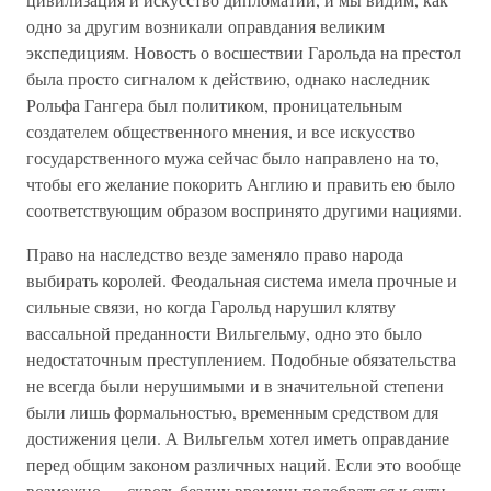
одно за другим возникали оправдания великим
экспедициям. Новость о восшествии Гарольда на престол
была просто сигналом к действию, однако наследник
Рольфа Гангера был политиком, проницательным
создателем общественного мнения, и все искусство
государственного мужа сейчас было направлено на то,
чтобы его желание покорить Англию и править ею было
соответствующим образом воспринято другими нациями.
Право на наследство везде заменяло право народа
выбирать королей. Феодальная система имела прочные и
сильные связи, но когда Гарольд нарушил клятву
вассальной преданности Вильгельму, одно это было
недостаточным преступлением. Подобные обязательства
не всегда были нерушимыми и в значительной степени
были лишь формальностью, временным средством для
достижения цели. А Вильгельм хотел иметь оправдание
перед общим законом различных наций. Если это вообще
возможно — сквозь бездну времени подобраться к сути