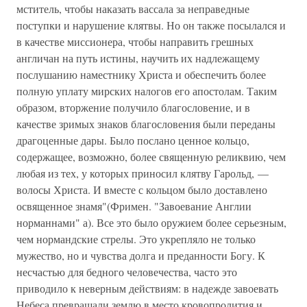
мститель, чтобы наказать вассала за неправедные
поступки и нарушение клятвы. Но он также посылался и
в качестве миссионера, чтобы направить грешных
англичан на путь истины, научить их надлежащему
послушанию наместнику Христа и обеспечить более
полную уплату мирских налогов его апостолам. Таким
образом, вторжение получило благословение, и в
качестве зримых знаков благословения были переданы
драгоценные дары. Было послано ценное кольцо,
содержащее, возможно, более священную реликвию, чем
любая из тех, у которых приносил клятву Гарольд, —
волосы Христа. И вместе с кольцом было доставлено
освященное знамя"(Фримен. "Завоевание Англии
норманнами" а). Все это было оружием более серьезным,
чем нормандские стрелы. Это укрепляло не только
мужество, но и чувства долга и преданности Богу. К
несчастью для бедного человечества, часто это
приводило к неверным действиям: в надежде завоевать
Небеса превращали землю в место кровопролития и