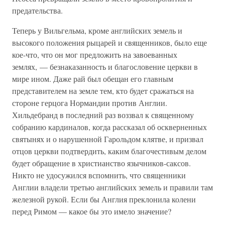
предательства.
Теперь у Вильгельма, кроме английских земель и
высокого положения рыцарей и священников, было еще
кое-что, что он мог предложить на завоеванных
землях, — безнаказанность и благословение церкви в
мире ином. Даже рай был обещан его главным
представителем на земле тем, кто будет сражаться на
стороне герцога Нормандии против Англии.
Хильдебранд в последний раз воззвал к священному
собранию кардиналов, когда рассказал об оскверненных
святынях и о нарушенной Гарольдом клятве, и призвал
отцов церкви подтвердить, каким благочестивым делом
будет обращение в христианство язычников-саксов.
Никто не удосужился вспомнить, что священники
Англии владели третью английских земель и правили там
железной рукой. Если бы Англия преклонила колени
перед Римом — какое бы это имело значение?