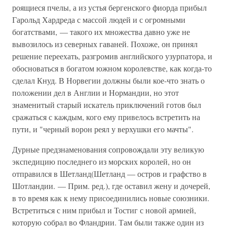
роящиеся пчелы, а из устья бергенского фиорда прибыл
Гарольд Хардреда с массой людей и с огромными
богатствами, — такого их множества давно уже не
вывозилось из северных гаваней. Похоже, он принял
решение переехать, разгромив английского узурпатора, и
обосноваться в богатом южном королевстве, как когда-то
сделал Кнуд. В Норвегии должны были кое-что знать о
положении дел в Англии и Нормандии, но этот
знаменитый старый искатель приключений готов был
сражаться с каждым, кого ему привелось встретить на
пути, и "черный ворон реял у верхушки его мачты".
Дурные предзнаменования сопровождали эту великую
экспедицию последнего из морских королей, но он
отправился в Шетланд(Шетланд — остров и графство в
Шотландии. — Прим. ред.), где оставил жену и дочерей,
в то время как к нему присоединились новые союзники.
Встретиться с ним прибыл и Тостиг с новой армией,
которую собрал во Фландрии. Там были также один из