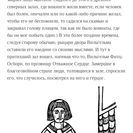
северных залах, где викинги жили вместе, если человек
был болен, опечален или по какой-либо причине желал,
чтобы его не беспокоили, то садился на скамью и
закрывал голову плащом, так как не было комнаты, где
бы он мог побыть один.) В эти более поздние времена,
следуя старому обычаю, рыцари двора Вильгельма
оставили его наедине со своими мыслями. И тут в
притихший зал вошел, напевая что-то, Вильгельм Фитц-
Осборн, по прозвищу Отважное Сердце. Замершие в
благоговейном страхе люди, толпящиеся в зале, спросили
его, что случилось, посмотрел на него и герцог.