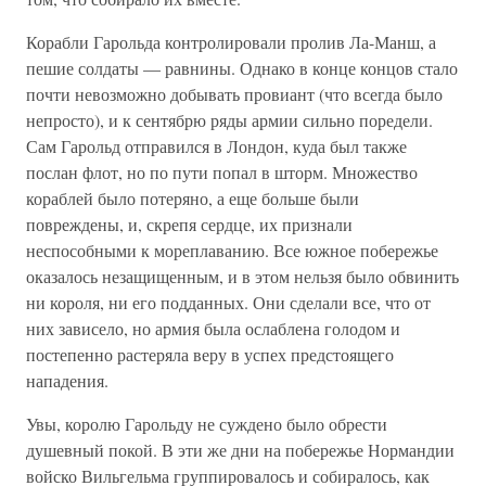
Корабли Гарольда контролировали пролив Ла-Манш, а
пешие солдаты — равнины. Однако в конце концов стало
почти невозможно добывать провиант (что всегда было
непросто), и к сентябрю ряды армии сильно поредели.
Сам Гарольд отправился в Лондон, куда был также
послан флот, но по пути попал в шторм. Множество
кораблей было потеряно, а еще больше были
повреждены, и, скрепя сердце, их признали
неспособными к мореплаванию. Все южное побережье
оказалось незащищенным, и в этом нельзя было обвинить
ни короля, ни его подданных. Они сделали все, что от
них зависело, но армия была ослаблена голодом и
постепенно растеряла веру в успех предстоящего
нападения.
Увы, королю Гарольду не суждено было обрести
душевный покой. В эти же дни на побережье Нормандии
войско Вильгельма группировалось и собиралось, как