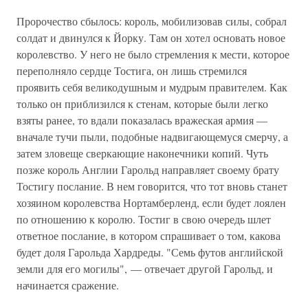
Пророчество сбылось: король, мобилизовав силы, собрал
солдат и двинулся к Йорку. Там он хотел основать новое
королевство. У него не было стремления к мести, которое
переполняло сердце Тостига, он лишь стремился
проявить себя великодушным и мудрым правителем. Как
только он приблизился к стенам, которые были легко
взяты ранее, то вдали показалась вражеская армия —
вначале тучи пыли, подобные надвигающемуся смерчу, а
затем зловеще сверкающие наконечники копий. Чуть
позже король Англии Гарольд направляет своему брату
Тостигу послание. В нем говорится, что тот вновь станет
хозяином королевства Нортамберленд, если будет лоялен
по отношению к королю. Тостиг в свою очередь шлет
ответное послание, в котором спрашивает о том, какова
будет доля Гарольда Хардреды. "Семь футов английской
земли для его могилы", — отвечает другой Гарольд, и
начинается сражение.