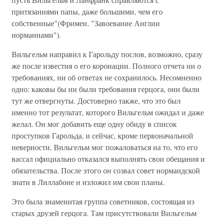
притязаниями папы, даже большими, чем его
собственные"(Фримен. "Завоевание Англии
норманнами").
Вильгельм направил к Гарольду послов, возможно, сразу
же после известия о его коронации. Полного отчета ни о
требованиях, ни об ответах не сохранилось. Несомненно
одно: каковы бы ни были требования герцога, они были
тут же отвергнуты. Достоверно также, что это был
именно тот результат, которого Вильгельм ожидал и даже
желал. Он мог добавить еще одну обиду в список
проступков Гарольда, и сейчас, кроме первоначальной
неверности, Вильгельм мог пожаловаться на то, что его
вассал официально отказался выполнять свои обещания и
обязательства. После этого он созвал совет нормандской
знати в Лиллабоне и изложил им свои планы.
Это была знаменитая группа советников, состоящая из
старых друзей герцога. Там присутствовали Вильгельм