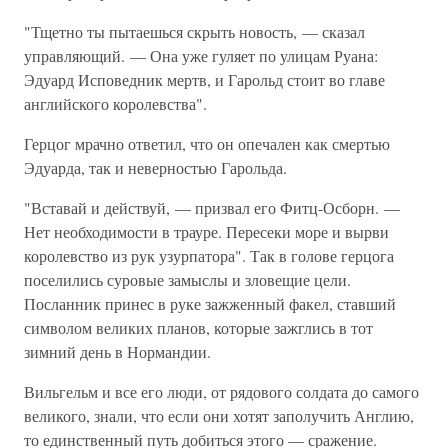
"Тщетно ты пытаешься скрыть новость, — сказал
управляющий. — Она уже гуляет по улицам Руана:
Эдуард Исповедник мертв, и Гарольд стоит во главе
английского королевства".
Герцог мрачно ответил, что он опечален как смертью
Эдуарда, так и неверностью Гарольда.
"Вставай и действуй, — призвал его Фитц-Осборн. —
Нет необходимости в трауре. Пересеки море и вырви
королевство из рук узурпатора". Так в голове герцога
поселились суровые замыслы и зловещие цели.
Посланник принес в руке зажженный факел, ставший
символом великих планов, которые зажглись в тот
зимний день в Нормандии.
Вильгельм и все его люди, от рядового солдата до самого
великого, знали, что если они хотят заполучить Англию,
то единственный путь добиться этого — сражение.