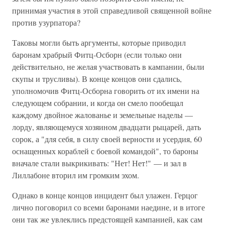
принимая участия в этой справедливой священной войне
против узурпатора?
Таковы могли быть аргументы, которые приводил
баронам храбрый Фитц-Осборн (если только они
действительно, не желая участвовать в кампании, были
скупы и трусливы). В конце концов они сдались,
уполномочив Фитц-Осборна говорить от их имени на
следующем собрании, и когда он смело пообещал
каждому двойное жалованье и земельные наделы —
лорду, являющемуся хозяином двадцати рыцарей, дать
сорок, а "для себя, в силу своей верности и усердия, 60
оснащенных кораблей с боевой командой", то бароны
вначале стали выкрикивать: "Нет! Нет!" — и зал в
Лиллабоне вторил им громким эхом.
Однако в конце концов инцидент был улажен. Герцог
лично поговорил со всеми баронами наедине, и в итоге
они так же увлеклись предстоящей кампанией, как сам