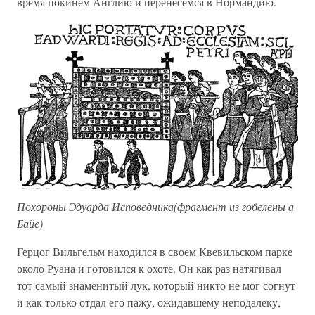
время покинем Англию и перенесемся в Нормандию.
Похороны Эдуарда Исповедника(фрагмент из гобелены а
Байе)
Герцог Вильгельм находился в своем Квевильском парке
около Руана и готовился к охоте. Он как раз натягивал
тот самый знаменитый лук, который никто не мог согнут
и как только отдал его пажу, ожидавшему неподалеку,