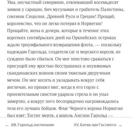
Увы, несчастный северянин, отвоевавший восемьдесят
замков у сарацин, бич мусульман и грабитель Палестины,
союзник Сицилии, Древней Руси и Греции! Прощай,
королевство, что он легко потерял в Норвегии!
Прощайте, жена и дочери, которые в течение этих
коротких сентябрьских дней на Оркнейских островах
ждали триумфального возвращения флота, — поскольку
надеждам Гарольда, создателя саг и морского короля, не
суждено было сбыться. Он мог неистово сражаться с
присущей ему яростью бесстрашных и неуязвимых
скандинавских воинов своим тяжелым двуручным
мечом. Он мог косить и укладывать вокруг себя
англичан, но пришел миг, когда в его горло с
пронзительным свистом ударила стрела и он упал
замертво, а вокруг пего беспорядочно нагромождались
тела его лучших бойцов. Флаг Черного ворона Норвегии
был взят: Тостиг мертв, а король Англии Гарольд —
победитель на поле брани у Стамфордского моста.
←
→
XIII. Гарольд-англичанин
XV. Битва при Гастингсе