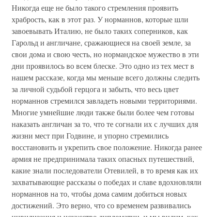
Никогда еще не было такого стремления проявить
храбрость, как в этот раз. У норманнов, которые шли
завоевывать Италию, не было таких соперников, как
Гарольд и англичане, сражающиеся на своей земле, за
свои дома и свою честь, но нормандское мужество в эти
дни проявилось во всем блеске. Это одно из тех мест в
нашем рассказе, когда мы меньше всего должны следить
за личной судьбой герцога и забыть, что весь цвет
норманнов стремился завладеть новыми территориями.
Многие умнейшие люди также были более чем готовы
наказать англичан за то, что те согнали их с лучших для
жизни мест при Годвине, и упорно стремились
восстановить и укрепить свое положение. Никогда ранее
армия не предпринимала таких опасных путешествий,
какие знали последователи Отевилей, в то время как их
захватывающие рассказы о победах и славе вдохновляли
норманнов на то, чтобы дома самим добиться новых
достижений. Это верно, что со временем развивались
цивилизация и искусство дипломатии, и мы видим, как