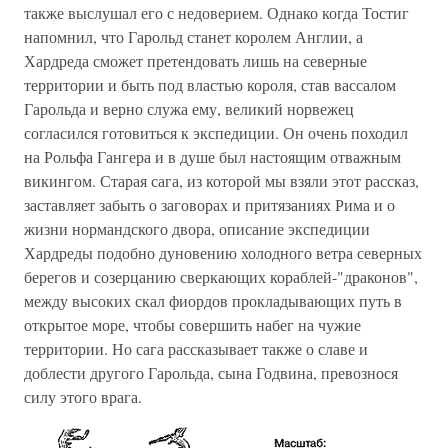
также выслушал его с недоверием. Однако когда Тостиг
напомнил, что Гарольд станет королем Англии, а
Хардреда сможет претендовать лишь на северные
территории и быть под властью короля, став вассалом
Гарольда и верно служа ему, великий норвежец
согласился готовиться к экспедиции. Он очень походил
на Рольфа Гангера и в душе был настоящим отважным
викингом. Старая сага, из которой мы взяли этот рассказ,
заставляет забыть о заговорах и притязаниях Рима и о
жизни нормандского двора, описание экспедиции
Хардреды подобно дуновению холодного ветра северных
берегов и созерцанию сверкающих кораблей-"драконов",
между высоких скал фиордов прокладывающих путь в
открытое море, чтобы совершить набег на чужие
территории. Но сага рассказывает также о славе и
доблести другого Гарольда, сына Годвина, превознося
силу этого врага.