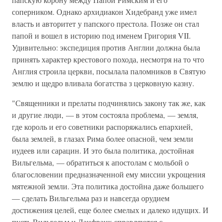
соперником. Однако архидиакон Хидебранд уже имел
власть и авторитет у папского престола. Позже он стал
папой и вошел в историю под именем Григория VII.
Удивительно: экспедиция против Англии должна была
принять характер крестового похода, несмотря на то что
Англия строила церкви, посылала паломников в Святую
землю и щедро вливала богатства з церковную казну.
"Священники и прелаты подчинялись закону так же, как
и другие люди, — в этом состояла проблема, — земля,
где король и его советники распоряжались епархией,
была землей, в глазах Рима более опасной, чем земли
иудеев или сарацин. И это была политика, достойная
Вильгельма, — обратиться к апостолам с мольбой о
благословении предназначенной ему миссии укрощения
мятежной земли. Эта политика достойна даже большего
— сделать Вильгельма раз и навсегда орудием
достижения целей, еще более смелых и далеко идущих. И
пусть Вильгельм и Ланфранк справляются с