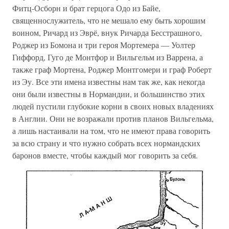
Фитц-Осборн и брат герцога Одо из Байе,
священнослужитель, что не мешало ему быть хорошим
воином, Ричард из Эврё, внук Ричарда Бесстрашного,
Роджер из Бомона и три героя Мортемера — Уолтер
Гиффорд, Гуго де Монтфор и Вильгельм из Варрена, а
также граф Мортена, Роджер Монтгомери и граф Роберт
из Эу. Все эти имена известны нам так же, как некогда
они были известны в Нормандии, и большинство этих
людей пустили глубокие корни в своих новых владениях
в Англии. Они не возражали против планов Вильгельма,
а лишь настаивали на том, что не имеют права говорить
за всю страну и что нужно собрать всех нормандских
баронов вместе, чтобы каждый мог говорить за себя.