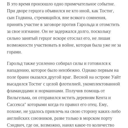
В это время произошло одно примечательное событие.
При дворе герцога объявился не кто иной, как Тостиг,
сын Годвина, стремящийся, вне всякого сомнения,
принять участие в заговоре против Гарольда и отомстить
за свое изгнание. Он не задержался долго, поскольку
сильно занятый герцог вскоре отослал его, не лишая
возможности участвовать в войне, которая была уже не за
горами.
Гарольд также усиленно собирал силы и готовился к
нападению, которое было неизбежно. Однако первым на
поле брани оказался другой враг. Весной на острове Уайт
высадился Тостиг с целой флотилией, укомплектованной
фламандцами и норманнами. Получив помощь от
Вильгельма, он отправился мстить деревням Кента и
Сассекса" которыми когда-то правил его отец. Ему,
похоже, не удалось привлечь на свою сторону каких-либо
английских союзников, разве только в морском порту
Сэндвич, где он, возможно, нанял какое-то количество