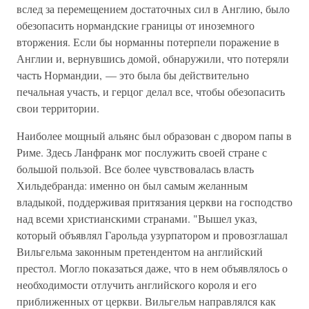
вслед за перемещением достаточных сил в Англию, было
обезопасить нормандские границы от иноземного
вторжения. Если бы норманны потерпели поражение в
Англии и, вернувшись домой, обнаружили, что потеряли
часть Нормандии, — это была бы действительно
печальная участь, и герцог делал все, чтобы обезопасить
свои территории.
Наиболее мощный альянс был образован с двором папы в
Риме. Здесь Ланфранк мог послужить своей стране с
большой пользой. Все более чувствовалась власть
Хильдебранда: именно он был самым желанным
владыкой, поддерживая притязания церкви на господство
над всеми христианскими странами. "Вышел указ,
который объявлял Гарольда узурпатором и провозглашал
Вильгельма законным претендентом на английский
престол. Могло показаться даже, что в нем объявлялось о
необходимости отлучить английского короля и его
приближенных от церкви. Вильгельм направлялся как