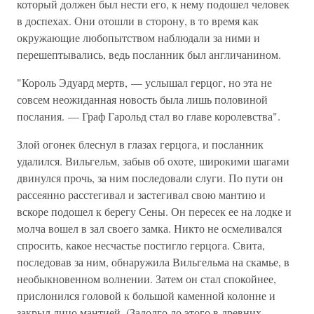
который должен был нести его, к нему подошел человек
в доспехах. Они отошли в сторону, в то время как
окружающие любопытством наблюдали за ними и
перешептывались, ведь посланник был англичанином.
"Король Эдуард мертв, — услышал герцог, но эта не
совсем неожиданная новость была лишь половиной
послания. — Граф Гарольд стал во главе королевства".
Злой огонек блеснул в глазах герцога, и посланник
удалился. Вильгельм, забыв об охоте, широкими шагами
двинулся прочь, за ним последовали слуги. По пути он
рассеянно расстегивал и застегивал свою мантию и
вскоре подошел к берегу Сены. Он пересек ее на лодке и
молча вошел в зал своего замка. Никто не осмеливался
спросить, какое несчастье постигло герцога. Свита,
последовав за ним, обнаружила Вильгельма на скамье, в
необыкновенном волнении. Затем он стал спокойнее,
прислонился головой к большой каменной колонне и
закрыл лицо мантией. (Задолго до этого в древних