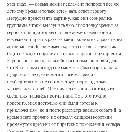
хрониках, — нормандский парламент попросил все же
дать ему время и только затем дать ответ герцогу.
Нетрудно представить картину, как они собирались
группами, чтобы выслушать чью-либо точку зрения, за
герцога или против него, и, возможно, было много
возражений против развязывания войны из страха перед
англичанами. Были моменты, когда все выглядело так,
будто весь дух собрания направлен против предприятия.
Бароны опасались, понадобится столько воинов и денег,
что Вильгельм никогда не сможет отблагодарить их за
щедрость. Следует отметить: все это звучит
неубедительно и не соответствует нормандскому
характеру тех дней. Нет ничего странного в том, что
среди них нашлись противники. Но в это трудно
поверить, зная настолько они были готовы к
приключениям, до и после рассматриваемых событий, а
кроме всего прочего, их отделял слишком короткий
промежуток времени от пиратских похождений Рольфа
Гангера. Вряд ли многие были серьезно напуганы