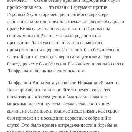
происходившего, — то главный аргумент против
Гарольда Узурпатора был религиозного характера —
действительное или предполагаемое заявление Эдуарда о
праве Вильгельма на престол и клятва Гарольда на
святых мощах в Руане. Это было редкостное и
преступное богохульство: норманны славились
приверженностью церкви. Их герцог был безупречен в
частной жизни, считался верным защитником веры,
благодаря чему был без усилий заключен прочный союз с
Ланфранком, великим архиепископом.
Ланфранк и Вильгельм управляли Нормандией вместе.
Если проследить за историей тех времен, создается
впечатление, что священник был так же знаком с
мирскими делами, курсом государства, состоянием
армии, иностранными взаимоотношениями, как герцог
был прилежен в посещении церковных собраний и
служб. Это было время неопределенности и борьбы за
папскую корону между Папой Римским и его