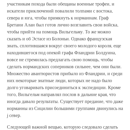
участникам похода были обещаны военные трофеи, и
искатели приключений повалили толпами с востока,
севера и юга, чтобы примкнуть к норманнам. Граф
Бретани Алан был готов лично возглавить свои войска,
чтобы прийти на помощь Вильгельму. То же можно
сказать и об Эстасе из Болоньи. Однако французская
знать, сплотившаяся вокруг своего молодого короля, еще
находившегося под опекой графа Фландрии Болдуина,
вовсе не стремилась предлагать свою помощь, чтобы
сделать нормандских соперников сильнее, чем они были.
Множество авантюристов прибыло из Фландрии, и среди
них некоторые знатные люди, которых не надо было
долго уговаривать присоединиться к экспедиции. Кроме
того, Вильгельм направлял послов в дальние края, что
иногда давало результаты. Существует предание, что даже
норманны из Сицилии большими группами двинулись на
j север.
Следующей важной вещью, которую следовало сделать