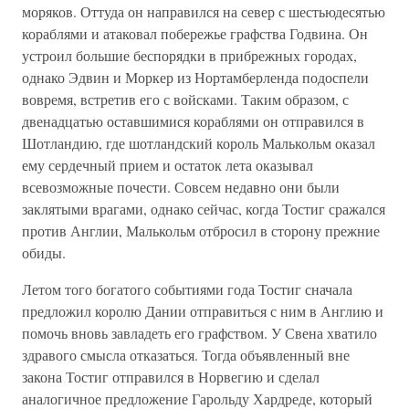
моряков. Оттуда он направился на север с шестьюдесятью
кораблями и атаковал побережье графства Годвина. Он
устроил большие беспорядки в прибрежных городах,
однако Эдвин и Моркер из Нортамберленда подоспели
вовремя, встретив его с войсками. Таким образом, с
двенадцатью оставшимися кораблями он отправился в
Шотландию, где шотландский король Малькольм оказал
ему сердечный прием и остаток лета оказывал
всевозможные почести. Совсем недавно они были
заклятыми врагами, однако сейчас, когда Тостиг сражался
против Англии, Малькольм отбросил в сторону прежние
обиды.
Летом того богатого событиями года Тостиг сначала
предложил королю Дании отправиться с ним в Англию и
помочь вновь завладеть его графством. У Свена хватило
здравого смысла отказаться. Тогда объявленный вне
закона Тостиг отправился в Норвегию и сделал
аналогичное предложение Гарольду Хардреде, который