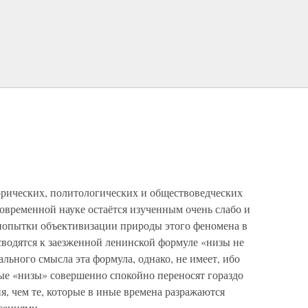
орических, политологических и обществоведческих
овременной науке остаётся изученным очень слабо и
попытки объективизации природы этого феномена в
сводятся к заезженной ленинской формуле «низы не
ального смысла эта формула, однако, не имеет, ибо
мые «низы» совершенно спокойно переносят гораздо
я, чем те, которые в иные времена разражаются
ениями.