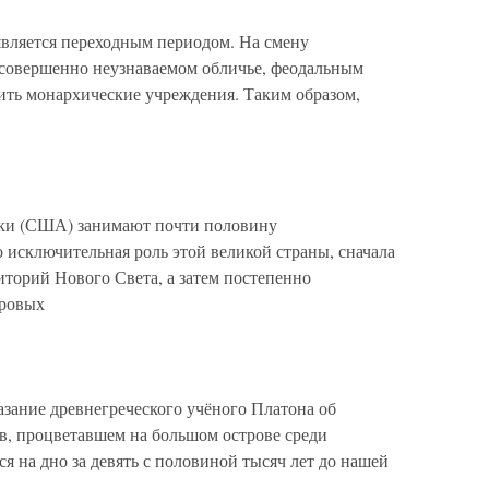
вляется переходным периодом. На смену
в совершенно неузнаваемом обличье, феодальным
ить монархические учреждения. Таким образом,
ки (США) занимают почти половину
 исключительная роль этой великой страны, сначала
торий Нового Света, а затем постепенно
ировых
азание древнегреческого учёного Платона об
в, процветавшем на большом острове среди
я на дно за девять с половиной тысяч лет до нашей