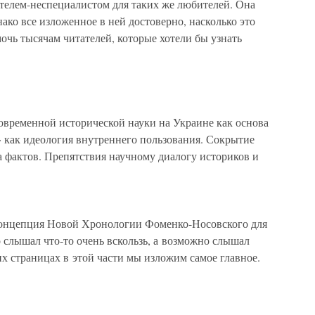
лем-неспециалистом для таких же любителей. Она
ако все изложенное в ней достоверно, насколько это
чь тысячам читателей, которые хотели бы узнать
овременной исторической науки на Украине как основа
 как идеология внутреннего пользования. Сокрытие
а фактов. Препятствия научному диалогу историков и
 концепция Новой Хронологии Фоменко-Носовского для
о слышал что-то очень вскользь, а возможно слышал
их страницах в этой части мы изложим самое главное.