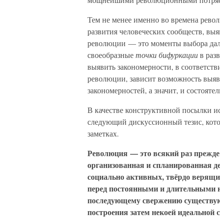
Тем не менее именно во времена рево
развития человеческих сообществ, выя
революции — это моменты выбора даль
своеобразные
точки бифуркации
в разв
выявить закономерности, в соответств
революции, зависит возможность выя
закономерностей, а значит, и состояте
В качестве конструктивной посылки и
следующий дискуссионный тезис, кото
заметках.
Революция — это всякий раз прежде
организованная и спланированная д
социально активных, твёрдо верящи
перед постоянными и длительными н
последующему свержению существую
построения затем некоей идеальной 