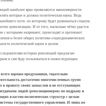
люций наиболее ярко проявляются закономерности
влять которые и должна политическая наука. Ведь
нейшего пути, по которому будет развиваться социум,
итии цивилизации. И от того, насколько чётко удастся
ии с которыми назревают, происходят и протекают
вления и более общих политико-социодинамических
льность политической науки в целом.
сследователям истории революций предлагаю
рым и сам буду пользоваться в нижеследующих
 всего хорошо продуманная, тщательно
еятельность достаточно многочисленных групп
х в правоту своих замыслов и не отступающих
еудачами людей (революционеров) по подрыву и
щих властно-политических структур с целью
системы государственного управления. И лишь во