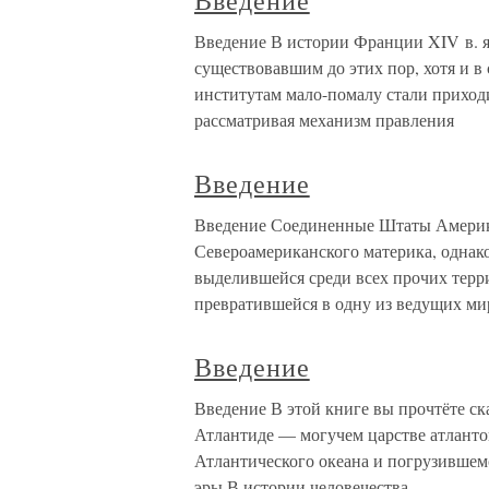
Введение
Введение В истории Франции XIV в. я
существовавшим до этих пор, хотя и 
институтам мало-помалу стали приход
рассматривая механизм правления
Введение
Введение Соединенные Штаты Амери
Североамериканского материка, однако
выделившейся среди всех прочих терри
превратившейся в одну из ведущих м
Введение
Введение В этой книге вы прочтёте ск
Атлантиде — могучем царстве атланто
Атлантического океана и погрузившемс
эры.В истории человечества