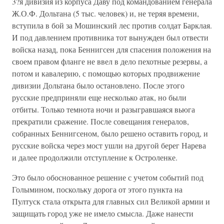
3?я дивизия из корпуса Даву под командованием генерала
Ж.О.Ф. Дольтана (5 тыс. человек) и, не теряя времени,
вступила в бой за Мошинский лес против солдат Барклая.
И под давлением противника тот вынужден был отвести
войска назад, пока Беннигсен для спасения положения на
своем правом фланге не ввел в дело пехотные резервы, а
потом и кавалерию, с помощью которых продвижение
дивизии Дольтана было остановлено. После этого
русские предприняли еще несколько атак, но были
отбиты. Только темнота ночи и разыгравшаяся вьюга
прекратили сражение. После совещания генералов,
собранных Беннигсеном, было решено оставить город, и
русские войска через мост ушли на другой берег Нарева
и далее продолжили отступление к Остроленке.
Это было обоснованное решение с учетом событий под
Голымином, поскольку дорога от этого пункта на
Пултуск стала открыта для главных сил Великой армии и
защищать город уже не имело смысла. Даже нанести