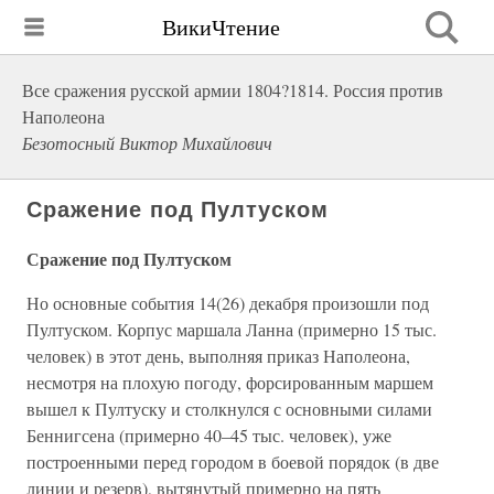
ВикиЧтение
Все сражения русской армии 1804?1814. Россия против
Наполеона
Безотосный Виктор Михайлович
Сражение под Пултуском
Сражение под Пултуском
Но основные события 14(26) декабря произошли под
Пултуском. Корпус маршала Ланна (примерно 15 тыс.
человек) в этот день, выполняя приказ Наполеона,
несмотря на плохую погоду, форсированным маршем
вышел к Пултуску и столкнулся с основными силами
Беннигсена (примерно 40–45 тыс. человек), уже
построенными перед городом в боевой порядок (в две
линии и резерв), вытянутый примерно на пять