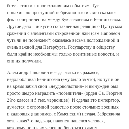
безучастным к происходившим событиям. Тут
попахивало преступной небрежностью и явно сказался
факт соперничества между Буксгевденом и Беннигсеном.
Другое дело – искусно составленная реляция о Пултуском
сражении с элементами откровенной лжи (сам Наполеон
чуть ли не побежден?) оказалась весьма долгожданной и
очень важной для Петербурга. Государству и обществу
были крайне необходимы только позитивные новости, и
они их получили.
Александр Павлович всегда, мягко выражаясь,
недолюбливал Беннигсена (ему было за что), но тут и он
на время забыл свои «неудовольствия» и вынужден был
просто щедро наградить «победителя» (орден Св. Георгия
2?го класса и 5 тыс. червонцев). И сделал это император,
думается, с огромной радостью после стольких военных
и кадровых (например, с Каменским) неудач. Забрезжила
хоть какая?то надежда, наконец нашелся человек,
которому по плечу успешно бороться с самим