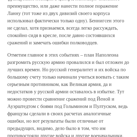
преимущество, или даже нанести полное поражение
Ланну (тот тоже из двух дивизий своего корпуса
использовал фактически только одну). Беннигсен этого
не сделал, хотя признаемся, всегда легко рассуждать,
спокойно сидя в кресле, после давно состоявшихся
сражений и замечать ошибки полководцев.
Отметим главное в этих событиях – план Наполеона
разгромить русскую армию провалился и был отложен до
лучших времен. Но русский генералитет и их войска по
большому счету только начинали учиться воевать с таким
серьезным противником, как Великая армия, да и
недостатков у русской армии оставалось в избытке. Тут
можно провести сравнение сражений под Йеной и
Ауэрштедтом с боями под Голымином и Пултуском, ведь
французы сделали в своих расчетах аналогичные
ошибки, но вот результаты были отличные от
предыдущих, видимо, дело было в том, что им
противостояли другие войска и другие военачальники.