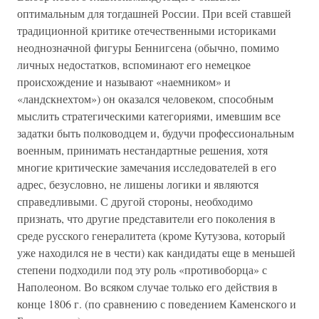
оптимальным для тогдашней России. При всей ставшей
традиционной критике отечественными историками
неоднозначной фигуры Беннигсена (обычно, помимо
личных недостатков, вспоминают его немецкое
происхождение и называют «наемником» и
«ландскнехтом») он оказался человеком, способным
мыслить стратегическими категориями, имевшим все
задатки быть полководцем и, будучи профессиональным
военным, принимать нестандартные решения, хотя
многие критические замечания исследователей в его
адрес, безусловно, не лишены логики и являются
справедливыми. С другой стороны, необходимо
признать, что другие представители его поколения в
среде русского генералитета (кроме Кутузова, который
уже находился не в чести) как кандидаты еще в меньшей
степени подходили под эту роль «противоборца» с
Наполеоном. Во всяком случае только его действия в
конце 1806 г. (по сравнению с поведением Каменского и