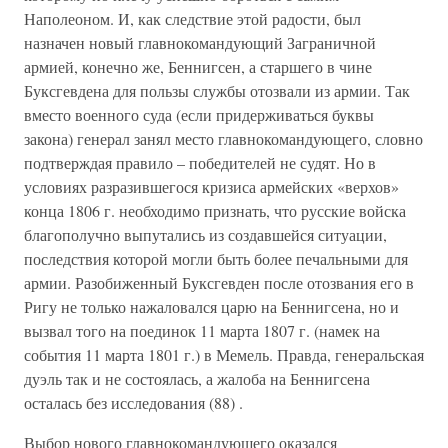
Наполеоном. И, как следствие этой радости, был
назначен новый главнокомандующий Заграничной
армией, конечно же, Беннигсен, а старшего в чине
Буксгевдена для пользы службы отозвали из армии. Так
вместо военного суда (если придерживаться буквы
закона) генерал занял место главнокомандующего, словно
подтверждая правило – победителей не судят. Но в
условиях разразившегося кризиса армейских «верхов»
конца 1806 г. необходимо признать, что русские войска
благополучно выпутались из создавшейся ситуации,
последствия которой могли быть более печальными для
армии. Разобиженный Буксгевден после отозвания его в
Ригу не только нажаловался царю на Беннигсена, но и
вызвал того на поединок 11 марта 1807 г. (намек на
события 11 марта 1801 г.) в Мемель. Правда, генеральская
дуэль так и не состоялась, а жалоба на Беннигсена
осталась без исследования (88) .
Выбор нового главнокомандующего оказался