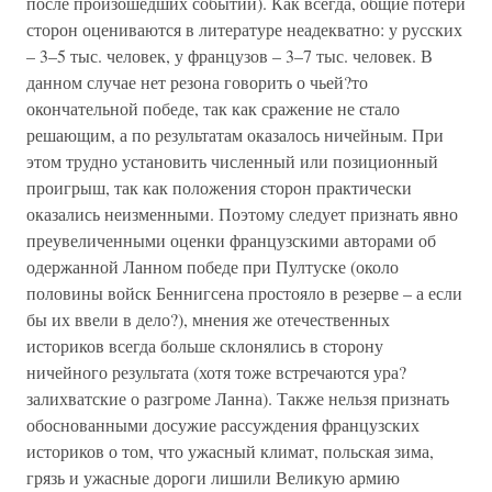
после произошедших событий). Как всегда, общие потери
сторон оцениваются в литературе неадекватно: у русских
– 3–5 тыс. человек, у французов – 3–7 тыс. человек. В
данном случае нет резона говорить о чьей?то
окончательной победе, так как сражение не стало
решающим, а по результатам оказалось ничейным. При
этом трудно установить численный или позиционный
проигрыш, так как положения сторон практически
оказались неизменными. Поэтому следует признать явно
преувеличенными оценки французскими авторами об
одержанной Ланном победе при Пултуске (около
половины войск Беннигсена простояло в резерве – а если
бы их ввели в дело?), мнения же отечественных
историков всегда больше склонялись в сторону
ничейного результата (хотя тоже встречаются ура?
залихватские о разгроме Ланна). Также нельзя признать
обоснованными досужие рассуждения французских
историков о том, что ужасный климат, польская зима,
грязь и ужасные дороги лишили Великую армию