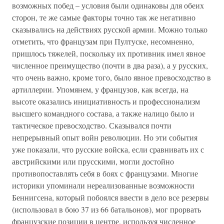
возможных побед – условия были одинаковы для обеих
сторон, те же самые факторы точно так же негативно
сказывались на действиях русской армии. Можно только
отметить, что французам при Пултуске, несомненно,
пришлось тяжелей, поскольку их противник имел явное
численное преимущество (почти в два раза), а у русских,
что очень важно, кроме того, было явное превосходство в
артиллерии. Упомянем, у французов, как всегда, на
высоте оказались инициативность и профессионализм
высшего командного состава, а также налицо было и
тактическое превосходство. Сказывался почти
непрерывный опыт войн революции. Но эти события
уже показали, что русские войска, если сравнивать их с
австрийскими или прусскими, могли достойно
противопоставлять себя в боях с французами. Многие
историки упоминали нереализованные возможности
Беннигсена, который побоялся ввести в дело все резервы
(использовал в бою 37 из 66 батальонов), мог прорвать
французские позиции в центре, используя численное