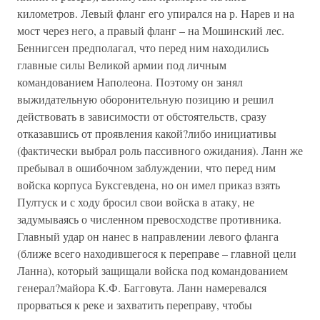
километров. Левый фланг его упирался на р. Нарев и на
мост через него, а правый фланг – на Мошинский лес.
Беннигсен предполагал, что перед ним находились
главные силы Великой армии под личным
командованием Наполеона. Поэтому он занял
выжидательную оборонительную позицию и решил
действовать в зависимости от обстоятельств, сразу
отказавшись от проявления какой?либо инициативы
(фактически выбрал роль пассивного ожидания). Ланн же
пребывал в ошибочном заблуждении, что перед ним
войска корпуса Буксгевдена, но он имел приказ взять
Пултуск и с ходу бросил свои войска в атаку, не
задумываясь о численном превосходстве противника.
Главный удар он нанес в направлении левого фланга
(ближе всего находившегося к переправе – главной цели
Ланна), который защищали войска под командованием
генерал?майора К.Ф. Багговута. Ланн намеревался
прорваться к реке и захватить переправу, чтобы