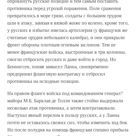
опрокинуть русские позиции и тем самым поставить
противника перед угрозой поражения. Поле сражения
превратилось в море грязи, солдаты с большим трудом
шли в атаку, завязая в вязкой жиже по колено, кроме того,
у русских в избытке имелась артиллерия (у французов же
считаные орудия небольшого калибра), и они прикрыли
фронт обороны плотным огневым заслоном. Тем не
менее французские войска, выстроенные в три колонны,
смогли отбросить русских и даже войти в город. Но
Беннигсен, поняв замысел Ланна, своевременно
предпринял фланговую контратаку и отбросил
противника на исходные позиции.
На правом фланге войска под командованием генерал?
майора М.Б. Барклая де Толли также стойко выдержали
несколько атак противника, а затем контратаковали.
Наступал явный перелом в пользу русских, а у Ланна
почти не оставалось свежих сил, чтобы изменить ход боя.
Но после полудня на помощь французам спешно прибыла