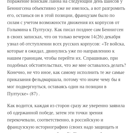
поражение войскам Ланна на следующий день шансов у
Беннигсена объективно уже не имелось, а вот разгромить
его, останься он в этой позиции, французам было по
силам с учетом возможности движения их корпусов от
Голымина к Пултуску. Как писал позднее сам Беннигсен
в своих записках, что он только вечером 14(26) декабря
узнал об отступлении всех русских корпусов: «Те войска,
которые я ожидал, двинулись уже по направлению к
нашим границам, чтобы перейти их. Спрашиваю, при
подобных обстоятельствах, что же мне оставалось делать?
Конечно, не что иное, как самому исполнить те же самые
приказания фельдмаршала, потому что иначе чему бы я
мог подвергнуться, оставаясь один на позиции в
Пултуске» (87) .
Как водится, каждая из сторон сразу же уверенно заявила
об одержанной победе, затем эти точки зрения
перекочевали, соответственно, в российскую и
французскую историографию (своих надо защищать и