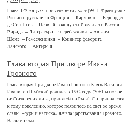
Глава 4 Французы при северном дворе [99] I. Французы в
России и русские во Франции. – Каржавин. – Бернарден
де Сен-Пьер. – Первый французский журнал в России. –
Виридэ. – Литературные перебежчики. – Авраам
Шомэ. – Ремесленники. – Кондитер фаворита
Ланского. – Актеры и
Глава вторая При дворе Ивана
Грозного
Глава вторая При дворе Ивана Грозного Князь Василий
Иванович Шуйский родился в 1552 году (7061-м по эре
от Сотворения мира, принятой на Руси). Он принадлежал
к тому поколению, которое появилось на свет во время
славы, «бури и натиска» начала царствования Грозного.
Василий был