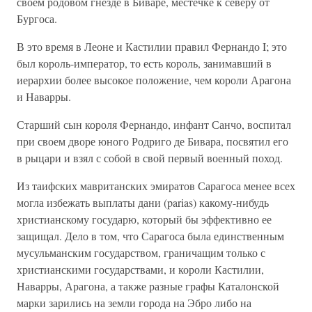
своем родовом гнезде в Биваре, местечке к северу от
Бургоса.
В это время в Леоне и Кастилии правил Фернандо I; это
был король-император, то есть король, занимавший в
иерархии более высокое положение, чем короли Арагона
и Наварры.
Старший сын короля Фернандо, инфант Санчо, воспитал
при своем дворе юного Родриго де Бивара, посвятил его
в рыцари и взял с собой в свой первый военный поход.
Из таифских мавританских эмиратов Сарагоса менее всех
могла избежать выплаты дани (parias) какому-нибудь
христианскому государю, который бы эффективно ее
защищал. Дело в том, что Сарагоса была единственным
мусульманским государством, граничащим только с
христианскими государствами, и короли Кастилии,
Наварры, Арагона, а также разные графы Каталонской
марки зарились на земли города на Эбро либо на