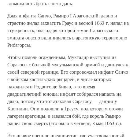
возможность брать с него дань.
Дядя инфанта Санчо, Рамиро I Арагонский, давно и
страстно желал захватить Граус и весной 1063 г. напал на
эту крепость, благодаря которой земли Сарагосского
эмирата опасно вклинивались в арагонскую территорию
Рибагорсы.
Чтобы помочь осажденным, Муктадир выступил из
Сарагосы с большой мусульманской армией и двинулся к
своей северной границе. Его сопровождал инфант Санчо
с войском кастильских рыцарей, в числе которых
находился и Родриго де Бивар, в то время
двадцатилетний юноша; инфант собирался напасть на
дядю, потому что тот атаковал Сарагосу — данницу
Кастилии. Они подошли к Граусу, под которым стояли
лагерем арагонцы, и завязался бой, где король Рамиро
нашел свою смерть (это было в четверг, 8 мая 1063 г.).
Это первое военное предприятие, где участвовал юный