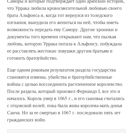
Саморы и которые подтверждает один арабский историк,
что Уррака любила кровосмесительной любовью своего
брата Альфонса и, когда тот вернулся из толедского
изгнания, вынудила его жениться на ней, чтобы иметь
возможность передать ему Самору. Другие хроники и
документы того времени открывают нам, что пылкая
любовь, которую Уррака питала к Альфонсу, побуждала
ее расставлять жестокие ловушки другим братьям и
готовить братоубийство.
Еще одним роковым результатом раздела государства
становятся измены, убийства и братоубийственные
войны с целью воссоединить расчлененное королевство.
После раздела, который произвел Фернандо I, все это и
началось. Король умер в 1065 г., и его сыновья считались
с отцовской волей, пока была жива королева-мать донья
Санча. Но за ее смертью в 1067 г. последовали пять лет
гражданских войн.