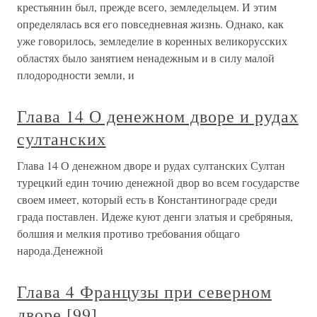
крестьянин был, прежде всего, земледельцем. И этим
определялась вся его повседневная жизнь. Однако, как
уже говорилось, земледелие в коренных великорусских
областях было занятием ненадежным и в силу малой
плодородности земли, и
Глава 14 О денежном дворе и рудах
султанских
Глава 14 О денежном дворе и рудах султанских Султан
турецкий един точию денежной двор во всем государстве
своем имеет, который есть в Константинограде среди
града поставлен. Идеже куют денги златыя и сребряныя,
болшия и мелкия противо требования общаго
народа.Денежной
Глава 4 Французы при северном
дворе [99]