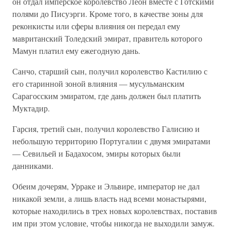
он отдал имперское королевство Леон вместе с Готскими
полями до Писуэрги. Кроме того, в качестве зоны для
реконкисты или сферы влияния он передал ему
мавританский Толедский эмират, правитель которого
Мамун платил ему ежегодную дань.
Санчо, старший сын, получил королевство Кастилию с
его старинной зоной влияния — мусульманским
Сарагосским эмиратом, где дань должен был платить
Муктадир.
Гарсия, третий сын, получил королевство Галисию и
небольшую территорию Португалии с двумя эмиратами
— Севильей и Бадахосом, эмиры которых были
данниками.
Обеим дочерям, Урраке и Эльвире, император не дал
никакой земли, а лишь власть над всеми монастырями,
которые находились в трех новых королевствах, поставив
им при этом условие, чтобы никогда не выходили замуж.