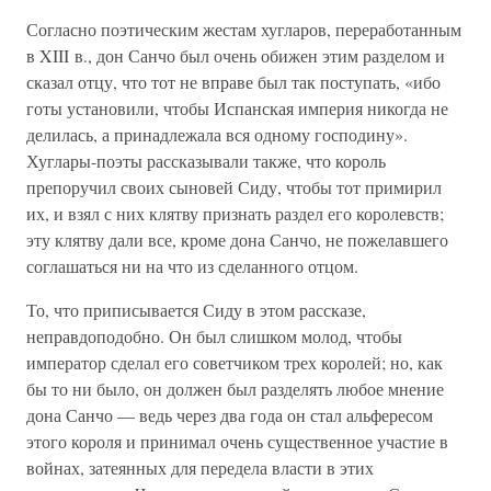
Согласно поэтическим жестам хугларов, переработанным
в XIII в., дон Санчо был очень обижен этим разделом и
сказал отцу, что тот не вправе был так поступать, «ибо
готы установили, чтобы Испанская империя никогда не
делилась, а принадлежала вся одному господину».
Хуглары-поэты рассказывали также, что король
препоручил своих сыновей Сиду, чтобы тот примирил
их, и взял с них клятву признать раздел его королевств;
эту клятву дали все, кроме дона Санчо, не пожелавшего
соглашаться ни на что из сделанного отцом.
То, что приписывается Сиду в этом рассказе,
неправдоподобно. Он был слишком молод, чтобы
император сделал его советчиком трех королей; но, как
бы то ни было, он должен был разделять любое мнение
дона Санчо — ведь через два года он стал альфересом
этого короля и принимал очень существенное участие в
войнах, затеянных для передела власти в этих