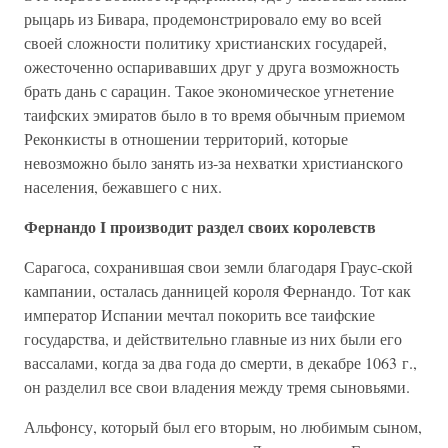
рыцарь из Бивара, продемонстрировало ему во всей
своей сложности политику христианских государей,
ожесточенно оспаривавших друг у друга возможность
брать дань с сарацин. Такое экономическое угнетение
таифских эмиратов было в то время обычным приемом
Реконкисты в отношении территорий, которые
невозможно было занять из-за нехватки христианского
населения, бежавшего с них.
Фернандо I производит раздел своих королевств
Сарагоса, сохранившая свои земли благодаря Граус-ской
кампании, осталась данницей короля Фернандо. Тот как
император Испании мечтал покорить все таифские
государства, и действительно главные из них были его
вассалами, когда за два года до смерти, в декабре 1063 г.,
он разделил все свои владения между тремя сыновьями.
Альфонсу, который был его вторым, но любимым сыном,