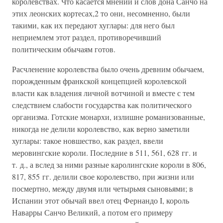
королевствах. Что касается мнений и слов дона Санчо на
этих леонских кортесах,2 то они, несомненно, были
такими, как их передают хуглары: для него был
неприемлем этот раздел, противоречивший
политическим обычаям готов.
Расчленение королевства было очень древним обычаем,
порожденным франкской концепцией королевской
власти как владения личной вотчиной и вместе с тем
следствием слабости государства как политического
организма. Готские монархи, излишне романизованные,
никогда не делили королевство, как верно заметили
хуглары: такое новшество, как раздел, ввели
меровингские короли. Последние в 511, 561, 628 гг. и
т. д., а вслед за ними разные каролингские короли в 806,
817, 855 гг. делили свое королевство, при жизни или
посмертно, между двумя или четырьмя сыновьями; в
Испании этот обычай ввел отец Фернандо I, король
Наварры Санчо Великий, а потом его примеру