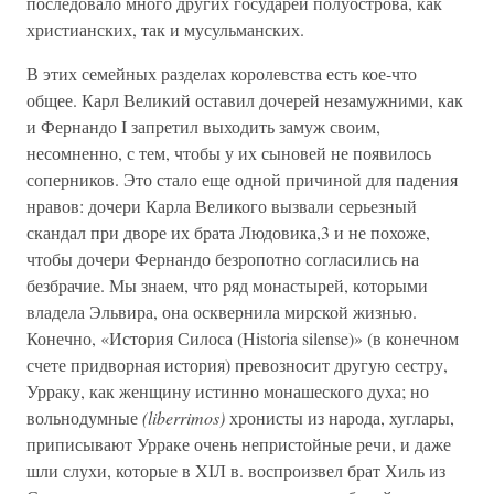
последовало много других государей полуострова, как
христианских, так и мусульманских.
В этих семейных разделах королевства есть кое-что
общее. Карл Великий оставил дочерей незамужними, как
и Фернандо I запретил выходить замуж своим,
несомненно, с тем, чтобы у их сыновей не появилось
соперников. Это стало еще одной причиной для падения
нравов: дочери Карла Великого вызвали серьезный
скандал при дворе их брата Людовика,3 и не похоже,
чтобы дочери Фернандо безропотно согласились на
безбрачие. Мы знаем, что ряд монастырей, которыми
владела Эльвира, она осквернила мирской жизнью.
Конечно, «История Силоса (Historia silense)» (в конечном
счете придворная история) превозносит другую сестру,
Урраку, как женщину истинно монашеского духа; но
вольнодумные
(liberrimos)
хронисты из народа, хуглары,
приписывают Урраке очень непристойные речи, и даже
шли слухи, которые в XIЛ в. воспроизвел брат Хиль из