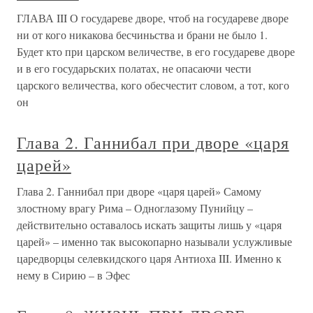
ГЛАВА III О государеве дворе, чтоб на государеве дворе
ни от кого никакова бесчиньства и брани не было 1.
Будет кто при царском величестве, в его государеве дворе
и в его государьских полатах, не опасаючи чести
царского величества, кого обесчестит словом, а тот, кого
он
Глава 2. Ганнибал при дворе «царя
царей»
Глава 2. Ганнибал при дворе «царя царей» Самому
злостному врагу Рима – Одноглазому Пунийцу –
действительно оставалось искать защиты лишь у «царя
царей» – именно так высокопарно называли услужливые
царедворцы селевкидского царя Антиоха III. Именно к
нему в Сирию – в Эфес