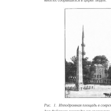
Рис. 1. Ипподромная площадь в совре
дельфийскими змеевидными колоннами