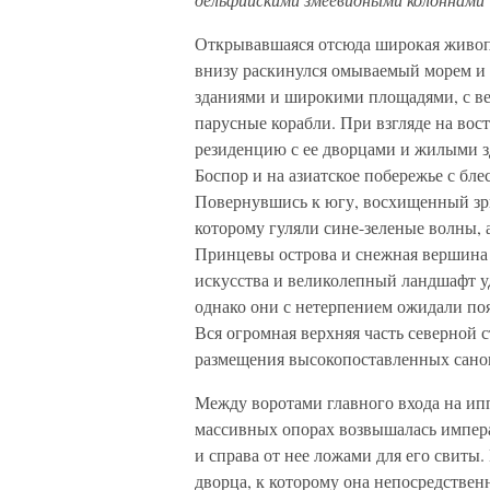
Открывавшаяся отсюда широкая живоп
внизу раскинулся омываемый морем и
зданиями и широкими площадями, с ве
парусные корабли. При взгляде на во
резиденцию с ее дворцами и жилыми зд
Боспор и на азиатское побережье с бл
Повернувшись к югу, восхищенный зр
которому гуляли сине-зеленые волны, 
Принцевы острова и снежная вершина 
искусства и великолепный ландшафт у
однако они с нетерпением ожидали поя
Вся огромная верхняя часть северной 
размещения высокопоставленных санов
Между воротами главного входа на ип
массивных опорах возвышалась импер
и справа от нее ложами для его свиты
дворца, к которому она непосредствен