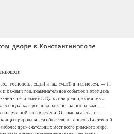
ком дворе в Константинополе
нтинополе
род, господствующий и над сушей и над морем, — 11
к и каждый год, знаменательное событие: в этот день
названный его именем. Кульминацией праздничных
колесницах, которые проводились на ипподроме —
 сооружений того времени. Огромная арена, на
 сконцентрирована вся общественная жизнь Восточной
аиболее примечательных мест всего римского мира;
 она была сердцем Константинополя. Эта арена