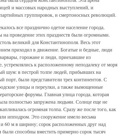
ницей и массовых народных выступлений, и
партийных группировок, и смертоносных революций.
калось все празднично одетое население города,
ты на проведение этих празднеств были огромными.
 столь великий для Константинополя. Весь этот
ием приходил в движение. Богатые и бедные, люди
 варвары, горожане и люди, приехавшие из
е, устремлялись к расположенному неподалеку от моря
ый шум: в пестрой толпе людей, прибывших на
ый порт, были представители трех континентов. С
ородские улицы и переулки, а также вымощенные
раторские форумы. Главная улица города, которая
была полностью запружена людьми. Солнце еще не
скапливалась огромная толпа. Сразу же после того, как
яли ипподром. Это сооружение имело весьма
 и 60 м в ширину; сорок расположенных друг над
и были способны вместить примерно сорок тысяч