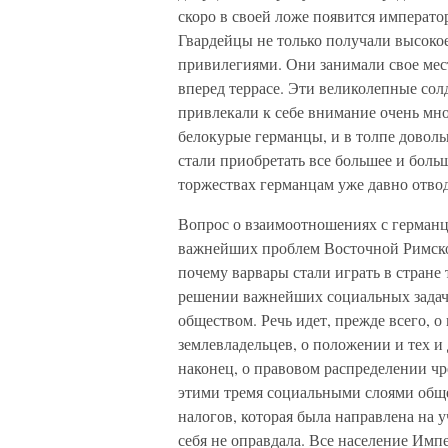
скоро в своей ложе появится императ
Гвардейцы не только получали высоко
привилегиями. Они занимали свое мес
вперед террасе. Эти великолепные со
привлекали к себе внимание очень мно
белокурые германцы, и в толпе доволь
стали приобретать все большее и бол
торжествах германцам уже давно отвод
Вопрос о взаимоотношениях с германца
важнейших проблем Восточной Римско
почему варвары стали играть в стране
решении важнейших социальных задач, к
обществом. Речь идет, прежде всего, 
землевладельцев, о положении и тех и 
наконец, о правовом распределении ч
этими тремя социальными слоями обще
налогов, которая была направлена на 
себя не оправдала. Все население Имп