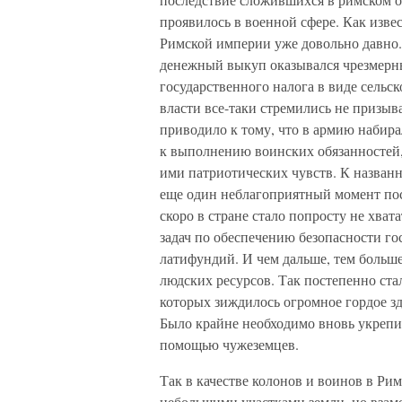
проявилось в военной сфере. Как изве
Римской империи уже довольно давно. 
денежный выкуп оказывался чрезмерны
государственного налога в виде сельс
власти все-таки стремились не призыв
приводило к тому, что в армию набир
к выполнению воинских обязанностей,
ими патриотических чувств. К назва
еще один неблагоприятный момент по
скоро в стране стало попросту не хва
задач по обеспечению безопасности го
латифундий. И чем дальше, тем больш
людских ресурсов. Так постепенно стал
которых зиждилось огромное гордое зд
Было крайне необходимо вновь укрепит
помощью чужеземцев.
Так в качестве колонов и воинов в Ри
небольшими участками земли, но взам