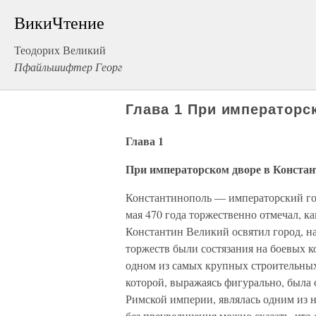
ВикиЧтение
Теодорих Великий
Пфайльшифтер Георг
Глава 1 Пpи императорс
Глава 1
Пpи императорском дворе в Конста
Константинополь — императорский го
мая 470 года торжественно отмечал, ка
Константин Великий освятил город, 
торжеств были состязания на боевых 
одном из самых крупных строительных
которой, выражаясь фигурально, была
Римской империи, являлась одним из н
без преувеличения можно сказать, что