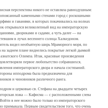
исная перспектива никого не оставляла равнодушным:
 опоясанный каменными стенами город с роскошными
рфями и гаванями, в которых покачивались на волнах
сток открывался великолепный вид на императорскую
аниями, двориками и садами, а чуть далее — на
естевшим в лучах весеннего солнца Халкедоном.
итель видел необъятную ширь Мраморного моря, по
а на заднем плане виднелись покрытые легкой дымкой
азиатского Олимпа. Итак, красивые произведения
довлетворяли первое любопытство собравшихся,
вления императорского двора и начала состязаний.
стороны ипподрома была предназначена для
ников и чиновников различного ранга.
подром и церковью св. Стефана на двадцати четырех
аторская ложа — Кафисма — с расположенными слева
. Войти в нее можно было только из императорского
но примыкала. Первым свидетельством того, что очень