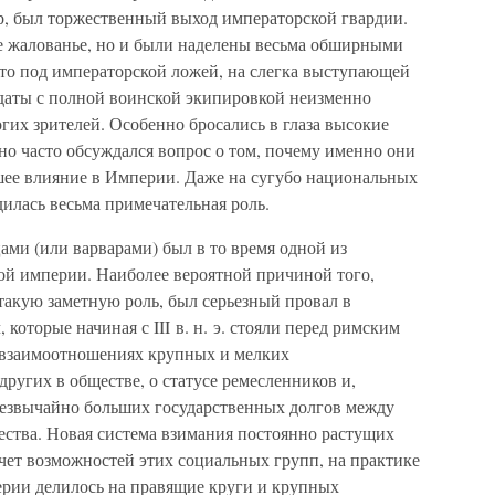
ор, был торжественный выход императорской гвардии.
е жалованье, но и были наделены весьма обширными
то под императорской ложей, на слегка выступающей
лдаты с полной воинской экипировкой неизменно
гих зрителей. Особенно бросались в глаза высокие
но часто обсуждался вопрос о том, почему именно они
ьшее влияние в Империи. Даже на сугубо национальных
илась весьма примечательная роль.
ми (или варварами) был в то время одной из
й империи. Наиболее вероятной причиной того,
 такую заметную роль, был серьезный провал в
оторые начиная с III в. н. э. стояли перед римским
о взаимоотношениях крупных и мелких
других в обществе, о статусе ремесленников и,
резвычайно больших государственных долгов между
ства. Новая система взимания постоянно растущих
учет возможностей этих социальных групп, на практике
ерии делилось на правящие круги и крупных