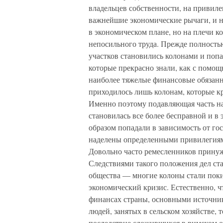
владельцев собственности, на привил
важнейшие экономические рычаги, и н
в экономическом плане, но на плечи к
непосильного труда. Прежде полность
участков становились колонами и поп
которые прекрасно знали, как с помощ
наиболее тяжелые финансовые обязанн
приходилось лишь колонам, которые кр
Именно поэтому подавляющая часть на
становилась все более бесправной и в
образом попадали в зависимость от го
наделены определенными привилегиями
Довольно часто ремесленников принуж
Следствиями такого положения дел ст
общества — многие колоны стали поки
экономический кризис. Естественно, ч
финансах страны, основными источни
людей, занятых в сельском хозяйстве, т
последствие сложившихся в римском 