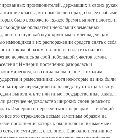
егированных производителей, державших в своих руках
а низшие классы, которые были гораздо более слабыми
оторых было возложено тяжкое бремя выплат налогов и
ю свободные обладатели небольших земельных
адали в полную кабалу к крупным землевладельцам,
ью имеющихся в их распоряжении средств снять с себя
ости; таким образом, полностью платить налоги
епко держались за свой небольшой участок земли.
селения Империи постепенно разорялась и
 экономическом, и в социальном плане. Похожим
сударства и ремесленники, хотя некоторые из них были
, которые переходили по наследству от отца к сыну.
дали выполнять те или иные государственные заказы.
али растущее недовольство широких слоев римского
дать Империю и переселяться к варварам — и общий
то все это отражалось весьма заметным образом на
ками пополнения которых были налоги, взимаемые с
о есть, по сути дела, с колонов. Еще одно негативное
обществе социально-экономических отношений ярко