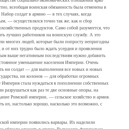
стно, всеобщая воинская обязанность была отменена в
Набор солдат в армию — в тех случаях, когда
м, — осуществлялся точно так же, как и сбор
кохозяйственных продуктов. Само собой разумеется, что
ать лучших работников на воинскую службу. А это
али многих людей, которые были попросту непригодны
 и от них трудно было ждать усердия и проявления
нным выше негативным последствиям нужно добавить
стоянное уменьшение населения Империи. Очень
тать ни солдат — для выполнения все новых и новых
сударства, ни колонов — для обработки огромных
е Империя стала нуждаться в пополнении собственных
и разрушаться как раз те две основные опоры, на
ание Римской империи, — сельское хозяйство и армия.
ь их, настолько хорошо, насколько это возможно, с
мской империи появились варвары. Их наделили
ен обязали служить в армии. Выражаясь фигурально,