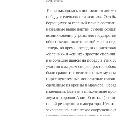
Толпа находилась в постоянном движе
победу «зеленых» или «синих». Это б
борющихся за главный приз в состязан
названные выше партии сумели создать
возникновения угрозы для государств
общественно-политической жизни стран
теперь, во время последних приготовл
«зеленых» и «синих» яростно спорили,
наибольшие шансы на победу в этих с
участия в жарком споре, просто любо
было сравнить с великолепным музеем;
цирке чужеземные монолитные колонны
сделанные из бронзы и мрамора. Фаса
изделиями. Все эти великолепные прои
двухсот городов Азии, Египта, Греции
новой резиденции императора. Некото
закрывавшей гигантское сооружение с
многих собравшихся в цирке людей.