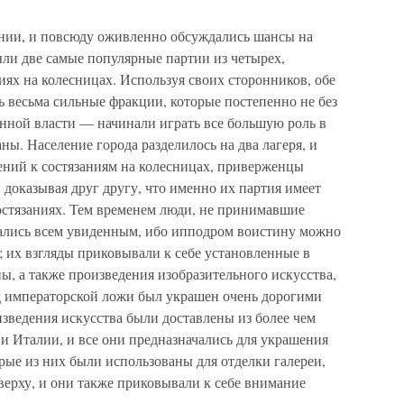
нии, и повсюду оживленно обсуждались шансы на
ыли две самые популярные партии из четырех,
иях на колесницах. Используя своих сторонников, обе
 весьма сильные фракции, которые постепенно не без
енной власти — начинали играть все большую роль в
ы. Население города разделилось на два лагеря, и
ений к состязаниям на колесницах, приверженцы
 доказывая друг другу, что именно их партия имеет
остязаниях. Тем временем люди, не принимавшие
вались всем увиденным, ибо ипподром воистину можно
 их взгляды приковывали к себе установленные в
, а также произведения изобразительного искусства,
д императорской ложи был украшен очень дорогими
зведения искусства были доставлены из более чем
 и Италии, и все они предназначались для украшения
рые из них были использованы для отделки галереи,
верху, и они также приковывали к себе внимание