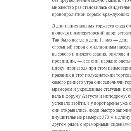
множество раз становилась свидетель
кровопролитной борьбы враждующих 
В
дни национальных торжеств сюда сте
включая и императорский двор; затра
Так было всегда в день 11 мая — день,
огромный город с миллионным населен
высокого и низкого звания, римляне и
провинций, — все они, нарядно одеты
цирку, производя при этом неимоверн
праздник в этот полуазиатский торгов
самого раннего утра они заполняли г
мрамором и украшенные статуями импе
вела к форуму Августа и ипподрому, 
успевало взойти, а у ворот арены уже 
они открывались, люди быстро заполн
внушительные размеры: 370 м в длину
другом рядов с мраморными сиденьям
зрителей.