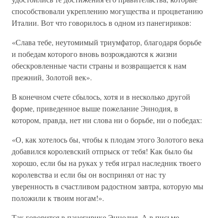
способствовали укреплению могущества и процветанию
Италии. Вот что говорилось в одном из панегириков:
«Слава тебе, неутомимый триумфатор, благодаря борьбе
и победам которого вновь возрождаются к жизни
обескровленные части страны и возвращается к нам
прежний, Золотой век».
В конечном счете сбылось, хотя и в несколько другой
форме, приведенное выше пожелание Эннодия, в
котором, правда, нет ни слова ни о борьбе, ни о победах:
«О, как хотелось бы, чтобы к плодам этого Золотого века
добавился королевский отпрыск от тебя! Как было бы
хорошо, если бы на руках у тебя играл наследник твоего
королевства и если бы он воспринял от нас ту
уверенность в счастливом радостном завтра, которую мы
положили к твоим ногам!».
Так говорится в панегирике Эннодия. А в письме,