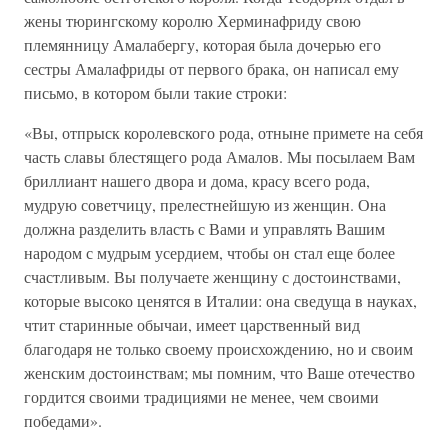
жены тюрингскому королю Херминафриду свою
племянницу Амалабергу, которая была дочерью его
сестры Амалафриды от первого брака, он написал ему
письмо, в котором были такие строки:
«Вы, отпрыск королевского рода, отныне примете на себя
часть славы блестящего рода Амалов. Мы посылаем Вам
бриллиант нашего двора и дома, красу всего рода,
мудрую советчицу, прелестнейшую из женщин. Она
должна разделить власть с Вами и управлять Вашим
народом с мудрым усердием, чтобы он стал еще более
счастливым. Вы получаете женщину с достоинствами,
которые высоко ценятся в Италии: она сведуща в науках,
чтит старинные обычаи, имеет царственный вид
благодаря не только своему происхождению, но и своим
женским достоинствам; мы помним, что Ваше отечество
гордится своими традициями не менее, чем своими
победами».