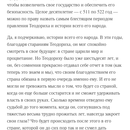
чтобы возвеличить свое государство и обеспечить его
безопасность. Целое десятилетие — с 511 по 522 год —
можно по праву назвать самым блестящим периодом
правления Теодориха и истории всего его народа.
Да, я подчеркиваю, истории всего его народа. В эти годы,
благодаря стараниям Теодориха, он мог спокойно
смотреть в свое будущее: в стране царили мир и
процветание. Но Теодориху было уже шестьдесят лет, и
он, без сомнения прекрасно отдавал себе отчет в том (как
теперь это знаем и мы), что своим благоденствием его
страна обязана в первую очередь именно ему. И его не
могли не тревожить мысли о том, что будет со страной,
когда он еще больше состарится и не сможет удерживать
власть в своих руках. Сколько времени отведено ему
судьбой до того момента, когда он, согнувшись под
тяжестью весьма трудно прожитых лет, навсегда закроет
свои глаза? Что будет происходить после этого в его
стране, которой он до сих пор так и не сумел дать