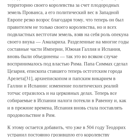
территорию своего королевства за счет плодородных
земель Прованса, а его политический вес в Западной
Европе резко возрос благодаря тому, что теперь он был
правителем не только своего королевства, но и всех
подвластных вестготам земель, взяв на себя роль опекуна
своего внука — Амалариха. Разделенные на многие годы
составные части Империи, Южная Галлия и Испания,
вновь были объединены — так это во всяком случае
воспринималось под властью Рима. Папа Симмах сделал
Цезария, епископа ставшего теперь остготским города
Арелета[31], архиепископом и папским викарием в
Галлии и Испании: изменение политических реалий
тотчас отразилось и на церковных делах. Теперь все
собираемые в Испании налоги потекли в Равенну и, как
и в прежние времена, Испания вновь стала поставлять
продовольствие в Рим.
К этому остается добавить, что уже в 504 году Теодорих
устранил постоянно грозившую его королевству