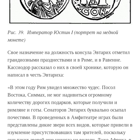
Рис. 39. Император Юстин I (портрет на медной
монете)
Свое назначение на должность консула Эвтарих отметил
грандиозными празднествами и в Риме, и в Равенне.
Кассиодор рассказал о них в своей хронике, которую он
написал в честь Эвтариха:
«В этом году Рим увидел множество чудес. Посол
Востока, Симмах, не мог надивиться огромному
количеству дорогих подарков, которые получили и
римляне и готы. Сенаторов Эвтарих буквально осыпал
почестями. В проведенных в Амфитеатре играх были
представлены дикие звери всех видов, которые привели в
изумление присутствовавших там зрителей, поскольку
они таких зверей еще никогда не видели. Даже Африка, в