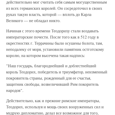
действительно мог считать себя самым могущественным
из всех германских королей. Он сосредоточил в своих
руках такую власть, которой — вплоть до Карла
Великого — не обладал никто.
Начиная с этого времени Теодориху стали воздавать
императорские почести. После того как в 512 году в
окрестностях г. Террачины были осушены болота, там,
неподалеку от моря, установили памятник остготскому
королю, на котором высечена такая надпись:
"Наш государь, благороднейший и доблестнейший
король Теодорих, победитель и триумфатор, неизменный
покровитель страны, рожденный для ее счастья,
защитник свободы, возвеличивший Рим покоритель
народов".
Действительно, как и прежние римские императоры,
Теодорих, используя и мощь своих вооруженных сил и
мудрую дипломатию, делал все возможное для того,