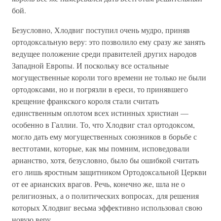
бой.
Безусловно, Хлодвиг поступил очень мудро, приняв
ортодоксальную веру: это позволило ему сразу же занять
ведущее положение среди правителей других народов
Западной Европы. И поскольку все остальные
могущественные короли того времени не только не были
ортодоксами, но и погрязли в ереси, то принявшего
крещение франкского короля стали считать
единственным оплотом всех истинных христиан —
особенно в Галлии. То, что Хлодвиг стал ортодоксом,
могло дать ему могущественных союзников в борьбе с
вестготами, которые, как мы помним, исповедовали
арианство, хотя, безусловно, было бы ошибкой считать
его лишь яростным защитником Ортодоксальной Церкви
от ее арианских врагов. Речь, конечно же, шла не о
религиозных, а о политических вопросах, для решения
которых Хлодвиг весьма эффективно использовал свою
новую веру.