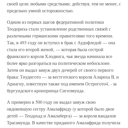
своей цели любыми средствами, действуя, тем не менее, с
предельно умной осторожностью.
Одним из первых шагов федеративной политики
Теодориха стало установление родственных связей с
различными германскими правителями того времени.
Так, в 493 году он вступил в брак с Аудофледой — она
стала его второй женой, — которая была сестрой
франкского короля Хлодвига, чья звезда начинала все
более ярко разгораться на политическом небосклоне.
Затем он выдал замуж двух дочерей от своего первого
брака: Тиудигото — за вестготского короля Алариха II, и
Ариагну, известную также под именем Острогото4, - за
бургундского кронпринца Сигизмунда.
А примерно в 500 году он выдал замуж свою
овдовевшую сестру Амалафриду (у которой было двое
детей — Теодахад и Амалаберга) — за короля вандалов
Трасамунда. В качестве приданого Амалафрида получила