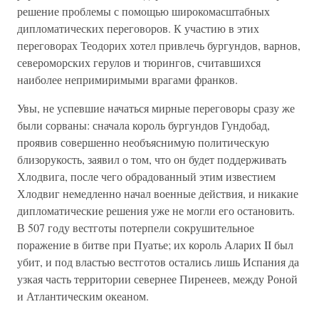
решение проблемы с помощью широкомасштабных
дипломатических переговоров. К участию в этих
переговорах Теодорих хотел привлечь бургундов, варнов,
североморских герулов и тюрингов, считавшихся
наиболее непримиримыми врагами франков.
Увы, не успевшие начаться мирные переговоры сразу же
были сорваны: сначала король бургундов Гундобад,
проявив совершенно необъяснимую политическую
близорукость, заявил о том, что он будет поддерживать
Хлодвига, после чего обрадованный этим известием
Хлодвиг немедленно начал военные действия, и никакие
дипломатические решения уже не могли его остановить.
В 507 году вестготы потерпели сокрушительное
поражение в битве при Пуатье; их король Аларих II был
убит, и под властью вестготов остались лишь Испания да
узкая часть территории севернее Пиренеев, между Роной
и Атлантическим океаном.