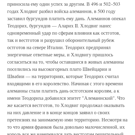
приносила ему один успех за другим. В 496 и 502–503
годах Хлодвиг разбил войска алеманнов, в 500 году
заставил бургундов платить ему дань. Алеманнов опекал
Теодорих, бургундов — Аларих II. Хлодвиг нанес
одновременный удар по сферам влияния как остготов,
так и вестготов и разрушил оборонительный рубеж
остготов на севере Италии. Теодорих предпринял
энергичные ответные меры, и Хлодвигу пришлось
согласиться на то, чтобы оставшиеся в живых алеманны
поселились на высокогорных плато Швейцарии и
Швабии — на территориях, которые Теодорих считал
входящими в его королевство. Начиная с этого времени
алеманны стали платить дань остготским королям, а к
имени Теодориха добавился эпитет "Алеманнский". Что
же касается вестготов, то Хлодвиг продолжал оказывать
на них давление и в конце концов заявил о своих
претензиях на занимаемую ими территорию. Несмотря на
то что армия франков была довольно малочисленной, их
король все же намеревался дать вестготам решительный