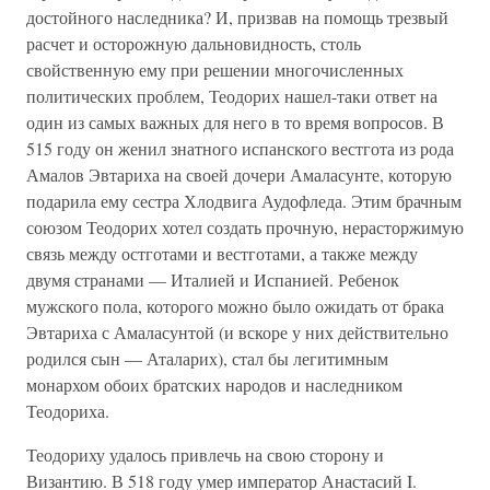
достойного наследника? И, призвав на помощь трезвый
расчет и осторожную дальновидность, столь
свойственную ему при решении многочисленных
политических проблем, Теодорих нашел-таки ответ на
один из самых важных для него в то время вопросов. В
515 году он женил знатного испанского вестгота из рода
Амалов Эвтариха на своей дочери Амаласунте, которую
подарила ему сестра Хлодвига Аудофледа. Этим брачным
союзом Теодорих хотел создать прочную, нерасторжимую
связь между остготами и вестготами, а также между
двумя странами — Италией и Испанией. Ребенок
мужского пола, которого можно было ожидать от брака
Эвтариха с Амаласунтой (и вскоре у них действительно
родился сын — Аталарих), стал бы легитимным
монархом обоих братских народов и наследником
Теодориха.
Теодориху удалось привлечь на свою сторону и
Византию. В 518 году умер император Анастасий I.