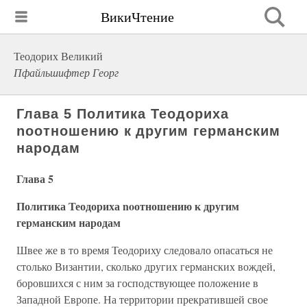
ВикиЧтение
Теодорих Великий
Пфайльшифтер Георг
Глава 5 Политика Теодориха
noотношению к другим германским
народам
Глава 5
Политика Теодориха noотношению к другим
германским народам
Швее же в то время Теодориху следовало опасаться не
столько Византии, сколько других германских вождей,
боровшихся с ним за господствующее положение в
Западной Европе. На территории прекратившей свое