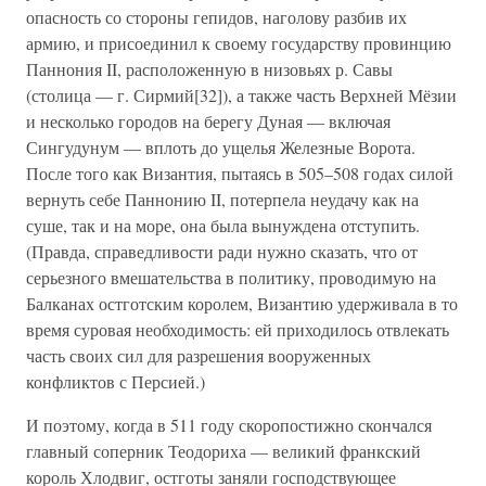
опасность со стороны гепидов, наголову разбив их
армию, и присоединил к своему государству провинцию
Паннония II, расположенную в низовьях р. Савы
(столица — г. Сирмий[32]), а также часть Верхней Мёзии
и несколько городов на берегу Дуная — включая
Сингудунум — вплоть до ущелья Железные Ворота.
После того как Византия, пытаясь в 505–508 годах силой
вернуть себе Паннонию II, потерпела неудачу как на
суше, так и на море, она была вынуждена отступить.
(Правда, справедливости ради нужно сказать, что от
серьезного вмешательства в политику, проводимую на
Балканах остготским королем, Византию удерживала в то
время суровая необходимость: ей приходилось отвлекать
часть своих сил для разрешения вооруженных
конфликтов с Персией.)
И поэтому, когда в 511 году скоропостижно скончался
главный соперник Теодориха — великий франкский
король Хлодвиг, остготы заняли господствующее