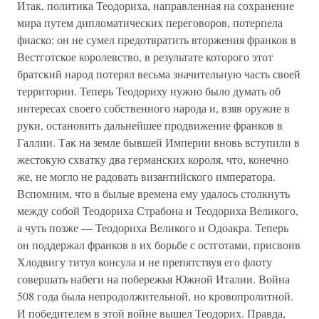
Итак, политика Теодориха, направленная на сохранение
мира путем дипломатических переговоров, потерпела
фиаско: он не сумел предотвратить вторжения франков в
Вестготское королевство, в результате которого этот
братский народ потерял весьма значительную часть своей
территории. Теперь Теодориху нужно было думать об
интересах своего собственного народа и, взяв оружие в
руки, остановить дальнейшее продвижение франков в
Галлии. Так на земле бывшей Империи вновь вступили в
жестокую схватку два германских короля, что, конечно
же, не могло не радовать византийского императора.
Вспомним, что в былые времена ему удалось столкнуть
между собой Теодориха Страбона и Теодориха Великого,
а чуть позже — Теодориха Великого и Одоакра. Теперь
он поддержал франков в их борьбе с остготами, присвоив
Хлодвигу титул консула и не препятствуя его флоту
совершать набеги на побережья Южной Италии. Война
508 года была непродолжительной, но кровопролитной.
И победителем в этой войне вышел Теодорих. Правда,