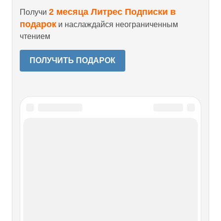
2 месяца Литрес Подписки в
Получи
подарок
и наслаждайся неограниченным
чтением
ПОЛУЧИТЬ ПОДАРОК
Читайте также
Глава VII. Один за другим
Глава VII. Один за другим Среда, 2 июляВ 10 часов утра
на леднике показался Луняев, который опередил
остальных, так как на этот раз он должен был ехать с
нами на каяках. Вскоре показались и остальные трое.