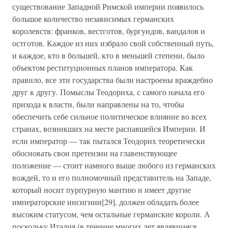
существование Западной Римской империи появилось
большое количество независимых германских
королевств: франков, вестготов, бургундов, вандалов и
остготов. Каждое из них избрало свой собственный путь,
и каждое, кто в большей, кто в меньшей степени, было
объектом реституционных планов императора. Как
правило, все эти государства были настроены враждебно
друг к другу. Помыслы Теодориха, с самого начала его
прихода к власти, были направлены на то, чтобы
обеспечить себе сильное политическое влияние во всех
странах, возникших на месте распавшейся Империи. И
если император — так пытался Теодорих теоретически
обосновать свои претензии на главенствующее
положение — стоит намного выше любого из германских
вождей, то и его полномочный представитель на Западе,
который носит пурпурную мантию и имеет другие
императорские инсигнии[29], должен обладать более
высоким статусом, чем остальные германские короли. А
поскольку Италия (в течение многих лет являвшаяся