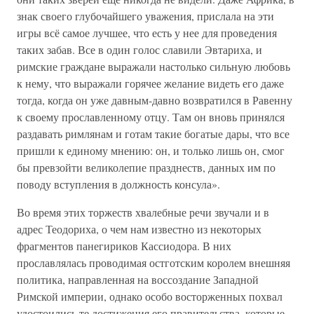
знак своего глубочайшего уважения, прислала на эти
игры всё самое лучшее, что есть у нее для проведения
таких забав. Все в один голос славили Эвтариха, и
римские граждане выражали настолько сильную любовь
к нему, что выражали горячее желание видеть его даже
тогда, когда он уже давным-давно возвратился в Равенну
к своему прославленному отцу. Там он вновь принялся
раздавать римлянам и готам такие богатые дары, что все
пришли к единому мнению: он, и только лишь он, смог
бы превзойти великолепие празднеств, данных им по
поводу вступления в должность консула».
Во время этих торжеств хвалебные речи звучали и в
адрес Теодориха, о чем нам известно из некоторых
фрагментов панегириков Кассиодора. В них
прославлялась проводимая остготским королем внешняя
политика, направленная на воссоздание Западной
Римской империи, однако особо восторженных похвал
удостоились те достижения его правительства, которые