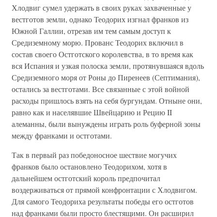
Хлодвиг сумел удержать в своих руках захваченные у
вестготов земли, однако Теодорих изгнал франков из
Южной Галлии, отрезав им тем самым доступ к
Средиземному морю. Прованс Теодорих включил в
состав своего Остготского королевства, в то время как
вся Испания и узкая полоска земли, протянувшаяся вдоль
Средиземного моря от Роны до Пиренеев (Септимания),
остались за вестготами. Все связанные с этой войной
расходы пришлось взять на себя бургундам. Отныне они,
равно как и населявшие Швейцарию и Рецию II
алеманны, были вынуждены играть роль буферной зоны
между франками и остготами.
Так в первый раз победоносное шествие могучих
франков было остановлено Теодорихом, хотя в
дальнейшем остготский король предпочитал
воздерживаться от прямой конфронтации с Хлодвигом.
Для самого Теодориха результаты победы его остготов
над франками были просто блестящими. Он расширил