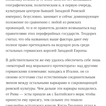
географическим, политическим и, в первую очередь,
культурным центром бывшей Западной Римской
империи), безусловно, занимает и сейчас доминирующее
положение по сравнению с любой из римских
провинций, то и ее правитель должен возвышаться над
правителями этих периферийных государств. Теодорих
считал, что оба названных выше фактора дают ему
полное право претендовать на ведущую роль среди
остальных германских королей Западной Европы.
В действительности же ему удалось обеспечить себе лишь
«некоторый вид морального протектората» над другими
германскими племенами: находясь в Италии, он со
своими остготами стал естественным соединительным
звеном между остальными варварами и сокровищницей
римской культуры. Чем дальше эти варвары находились
от Рима — эсты пришли аж с Балтийского моря, чтобы
принести ему присягу, тем сильнее это тешило
самолюбие остготского короля. Когда Теодорих отдал в