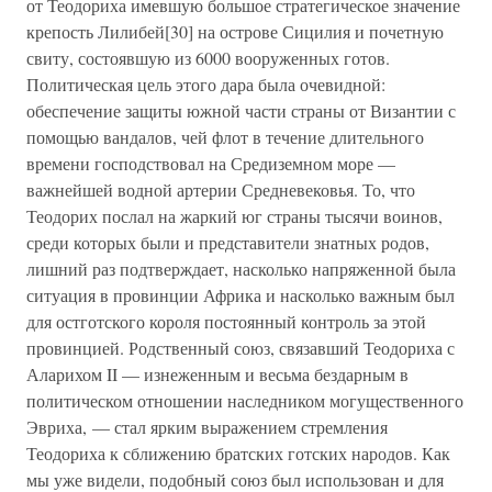
от Теодориха имевшую большое стратегическое значение
крепость Лилибей[30] на острове Сицилия и почетную
свиту, состоявшую из 6000 вооруженных готов.
Политическая цель этого дара была очевидной:
обеспечение защиты южной части страны от Византии с
помощью вандалов, чей флот в течение длительного
времени господствовал на Средиземном море —
важнейшей водной артерии Средневековья. То, что
Теодорих послал на жаркий юг страны тысячи воинов,
среди которых были и представители знатных родов,
лишний раз подтверждает, насколько напряженной была
ситуация в провинции Африка и насколько важным был
для остготского короля постоянный контроль за этой
провинцией. Родственный союз, связавший Теодориха с
Аларихом II — изнеженным и весьма бездарным в
политическом отношении наследником могущественного
Эвриха, — стал ярким выражением стремления
Теодориха к сближению братских готских народов. Как
мы уже видели, подобный союз был использован и для