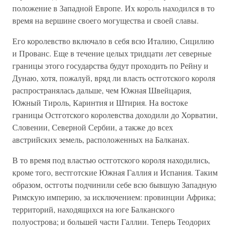
положение в Западной Европе. Их король находился в то
время на вершине своего могущества и своей славы.
Его королевство включало в себя всю Италию, Сицилию
и Прованс. Еще в течение целых тридцати лет северные
границы этого государства будут проходить по Рейну и
Дунаю, хотя, пожалуй, вряд ли власть остготского короля
распространялась дальше, чем Южная Швейцария,
Южный Тироль, Каринтия и Штирия. На востоке
границы Остготского королевства доходили до Хорватии,
Словении, Северной Сербии, а также до всех
австрийских земель, расположенных на Балканах.
В то время под властью остготского короля находились,
кроме того, вестготские Южная Галлия и Испания. Таким
образом, остготы подчинили себе всю бывшую Западную
Римскую империю, за исключением: провинции Африка;
территорий, находящихся на юге Балканского
полуострова; и большей части Галлии. Теперь Теодорих