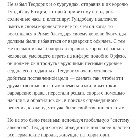
Не забыл Теодорих и о бургундах, отправив к их королю
Гундобаду Боэция, который привез ему в подарок
солнечные часы и клепсидру: Гундобаду надлежало
иметь в своем королевстве все то, чем он когда-то
восхищался в Риме; благодаря своему королю бургунды
должны были избавиться от варварских обычаев. С тем
же посланником Теодорих отправил к королю франков
человека, умеющего играть на кифаре: подобно Орфею,
он должен был тронуть чарующими песнями суровые
сердца его подданных. Теодориху очень хотелось
добиться поставленной цели — сделать так, чтобы эти
дружественные остготам племена изжили жестокие
варварские нравы, перестали решать споры с помощью
насилия, а обратились бы, в поисках справедливого
решения, к закону, что уже было свойственно остготам.
Но не это было главным: используя глобальную "систему
альянсов", Теодорих хотел объединить под своей властью
все германские народы, живущие на территории