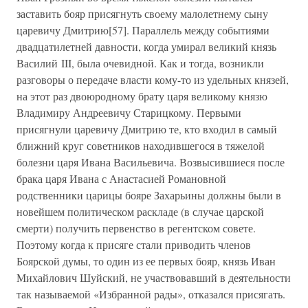
заставить бояр присягнуть своему малолетнему сыну
царевичу Дмитрию[57]. Параллель между событиями
двадцатилетней давности, когда умирал великий князь
Василий III, была очевидной. Как и тогда, возникли
разговоры о передаче власти кому-то из удельных князей,
на этот раз двоюродному брату царя великому князю
Владимиру Андреевичу Старицкому. Первыми
присягнули царевичу Дмитрию те, кто входил в самый
ближний круг советников находившегося в тяжелой
болезни царя Ивана Васильевича. Возвысившиеся после
брака царя Ивана с Анастасией Романовной
родственники царицы бояре Захарьины должны были в
новейшем политическом раскладе (в случае царской
смерти) получить первенство в регентском совете.
Поэтому когда к присяге стали приводить членов
Боярской думы, то один из ее первых бояр, князь Иван
Михайлович Шуйский, не участвовавший в деятельности
так называемой «Избранной рады», отказался присягать.