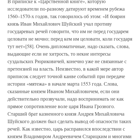
В приписке к «Царственной книге», которую
исследователи по-разному датируют временем рубежа
1560–1570-х годов, так говорилось об этом: «И боярин
князь Иван Михайлович Шуйский учал противу
государевых речей говорити, что им не перед государем
целовати не мочно; перед кем им целовати, коли государя
тут нет»[58]. Очень дипломатичные, надо сказать, слова,
выдающие если не хитрость, то некие интересы
суздальских Рюриковичей, конечно уже не связанные с
претензией на власть. Неизвестно, в какой мере автор
приписок следует точной канве событий при передаче
истории «мятежа» в начале марта 1553 года. Слова,
сказанные князем Иваном Михайловичем, если они
действительно прозвучали, надо воспринимать не как
прямое сопротивление воле царя Ивана Грозного.
Старший брат казненного князя Андрея Михайловича
Шуйского должен был сделать вывод об опасности таких
речей. Как известно, царь расправился впоследствии с
князем Владимиром Андреевичем Старицким и многими