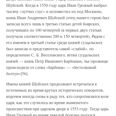
Шуйский. Когда в 1550 году царь Иван Грозный выбрал
тысячу «лутчих слуг» и испоместил их под Москвою,
князь Иван Андреевич Шуйский (отец нашего героя) был
записан всего лишь в третью статью детей боярских,
получивших по 100 четвертей (в первых двух статьях
получали соответственно 200 и 150 четвертей). Рядом с
его именем в третьей статье среди князей суздальских
был записан и представитель самой «слабой», по
определению С. Б. Веселовского, ветви суздальских
князей — князь Петр Иванович Барбошин, чье прозвище
происходило от слова «барбоша» — «бестолковый
болтун»[56].
Имена князей Шуйских продолжают встречаться в
источниках во время крутых исторических поворотов,
впрочем иногда снова в раду тех, кто сопротивлялся воле
царя, как это случилось во время знаменитого
происшествия при царском дворе в 1553 году. Тогда царь
Иван Грозный во время тяжелой болезни пытался