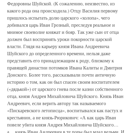
Федоровны Шуйской. (К сожалению, неизвестно, из
какого рода она происходила.) Отцу Василия первому
пришлось испытать долю царского «холопа», чего
добивался царь Иван Грозный, преследуя реальное и
мнимое своеволие княжат и бояр. Так уже сын от отца
должен был воспринять уроки покорности царской
власти. Глядя на карьеру князя Ивана Андреевича
Шуйского до определенного времени, нельзя даже
представить его принадлежащим к роду, близкому к
правящей династии потомков Ивана Калиты и Дмитрия
Донского. Более того, рассказывали почти античную
историю о том, как он был спасен своим воспитателем
(«дядькой») от царского гнева после казни собственного
отца, князя Андрея Михайловича Шуйского. Князь Иван
Андреевич, если верить автору так называемого
«Пискаревского летописца», воспитывался как пастух и
крестьянин, а не князь-Рюрикович: «А как царь Иван
повеле убита князя Андрея Михайловича Шуйского…
а… князь Иван Андреевич в те поры был млад вельми. И