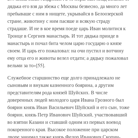
дядька его взя да збежа с Москвы безвесно, да много лет
пребываше с ним в нищете, укрывайся в Белоозерской
стране, животину с ним пасяше и всякую страду
страдаше. И не в кое время поеде царь Иван молитися к
Троице в Сергиев манастырь. И тот дядька прииде в
манастырь и почал бита челом царю государю о князе
своем. И царь его пожаловал: на очи пустил и вотчину
ему отца его и животы велел отдати; а дядьку пожаловал
вельми за то»[55].
Служебное старшинство еще долго принадлежало не
сыновьям и внукам казненного боярина, а другим
представителям рода князей Шуйских. В числе
доверенных людей молодого царя Ивана Грозного был
боярин князь Иван Васильевич Шуйский и его сын, тоже
боярин, князь Петр Иванович Шуйский, участвовавший
во взятии Казани и ставший одним из первых воевод
покоренного края. Высокое положение при царском
дворе занимал также князь Федор Иванович Скопин-