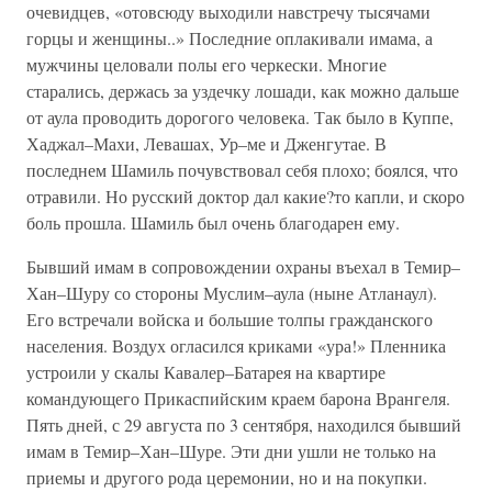
очевидцев, «отовсюду выходили навстречу тысячами
горцы и женщины..» Последние оплакивали имама, а
мужчины целовали полы его черкески. Многие
старались, держась за уздечку лошади, как можно дальше
от аула проводить дорогого человека. Так было в Куппе,
Хаджал–Махи, Левашах, Ур–ме и Дженгутае. В
последнем Шамиль почувствовал себя плохо; боялся, что
отравили. Но русский доктор дал какие?то капли, и скоро
боль прошла. Шамиль был очень благодарен ему.
Бывший имам в сопровождении охраны въехал в Темир–
Хан–Шуру со стороны Муслим–аула (ныне Атланаул).
Его встречали войска и большие толпы гражданского
населения. Воздух огласился криками «ура!» Пленника
устроили у скалы Кавалер–Батарея на квартире
командующего Прикаспийским краем барона Врангеля.
Пять дней, с 29 августа по 3 сентября, находился бывший
имам в Темир–Хан–Шуре. Эти дни ушли не только на
приемы и другого рода церемонии, но и на покупки.