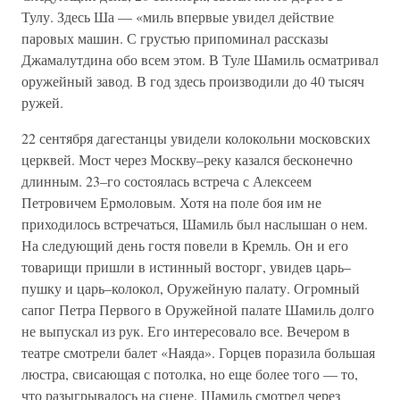
Тулу. Здесь Ша — «миль впервые увидел действие
паровых машин. С грустью припоминал рассказы
Джамалутдина обо всем этом. В Туле Шамиль осматривал
оружейный завод. В год здесь производили до 40 тысяч
ружей.
22 сентября дагестанцы увидели колокольни московских
церквей. Мост через Москву–реку казался бесконечно
длинным. 23–го состоялась встреча с Алексеем
Петровичем Ермоловым. Хотя на поле боя им не
приходилось встречаться, Шамиль был наслышан о нем.
На следующий день гостя повели в Кремль. Он и его
товарищи пришли в истинный восторг, увидев царь–
пушку и царь–колокол, Оружейную палату. Огромный
сапог Петра Первого в Оружейной палате Шамиль долго
не выпускал из рук. Его интересовало все. Вечером в
театре смотрели балет «Наяда». Горцев поразила большая
люстра, свисающая с потолка, но еще более того — то,
что разыгрывалось на сцене. Шамиль смотрел через