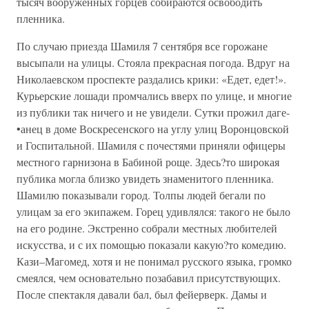
тысяч вооруженных горцев собираются освободить
пленника.
По случаю приезда Шамиля 7 сентября все горожане
высыпали на улицы. Стояла прекрасная погода. Вдруг на
Николаевском проспекте раздались крики: «Едет, едет!».
Курьерские лошади промчались вверх по улице, и многие
из публики так ничего и не увидели. Сутки прожил даге-
•анец в доме Воскресенского на углу улиц Воронцовской
и Госпитальной. Шамиля с почестями приняли офицеры
местного гарнизона в Бабиной роще. Здесь?то широкая
публика могла близко увидеть знаменитого пленника.
Шамилю показывали город. Толпы людей бегали по
улицам за его экипажем. Горец удивлялся: такого не было
на его родине. Экстренно собрали местных любителей
искусства, и с их помощью показали какую?то комедию.
Кази–Магомед, хотя и не понимал русского языка, громко
смеялся, чем основательно позабавил присутствующих.
После спектакля давали бал, был фейерверк. Дамы и