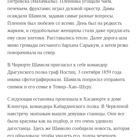
Петровска (Махачкалы). Пленника угощали чаем,
печеньем, фруктами; играл духовой оркестр. Дамы
осаждали Шамиля, задавая самые разные вопросы.
Пленник был любезен со всеми. День был на редкость
жарким, и сердобольные женщины стали даже предлагать
ему свои зонтики. Расставались тепло. Далее дорога шла
мимо громады песчаного бархана Сарыкум, а затем резко
поворачивала на север.
В Чирюрте Шамиля пригласил к себе командир
Драгунского полка граф Ностиц. 3 сентября 1859 года
имама сфотографировали. Шамиль попросил отправить
снимок и его семье в Темир–Хан–Шуру.
Следующая остановка произошла в Хасавюрте в доме
Клингера, командира Кабардинского полка. В Червленой
навстречу экипажам вышли девушки станицы. Они все
были красивы как на подбор, и это очень удивило
дагестанца. Здесь же Шамилю сообщили новость, которая
его обрадовала: чтобы увидеть его, толпы чеченцев,