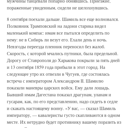
мужчины танцевали попарно обнявшись. Приезжие,
пораженные увиденным, сидели не шелохнувшись.
8 сентября поехали дальше. Шамиль все еще волновался.
Полковник Трамповский на ладони старика видел
маленький компас: имам все пытался определить по
нему: не в Сибирь ли везут его. Ехали день и ночь.
Невзгоды переезда пленник переносил без жалоб.
Скорость, с которой мчались путники, была предельной.
Дорогу от Ставрополя до Харькова покрыли за пять дней
и 13 сентября 1859 года прибыли в этот город. На
следующее утро их отвезли в Чугуев, где состоялась
встреча с императором Александром II. Шамилю
показали маневры царских войск. Ему дали лошадь.
Бывший имам Дагестана показал драгунам, уланам и
гусарам, как, по его представлению, надо сидеть в седле
и скакать настоящему воину. «У вас, — сказал Шамиль
императору, — кавалеристы густо скапливаются в одном
месте. Их нетрудно будет противнику вашему поразить из