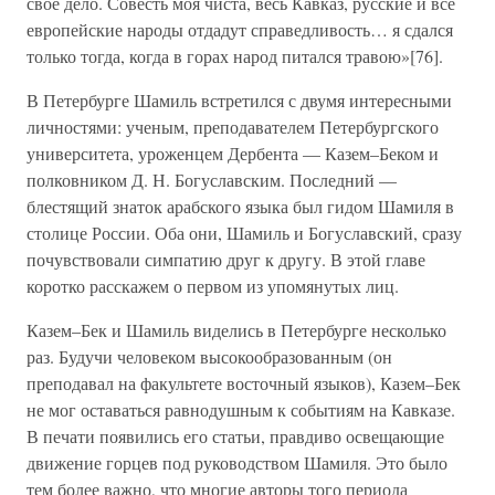
свое дело. Совесть моя чиста, весь Кавказ, русские и все
европейские народы отдадут справедливость… я сдался
только тогда, когда в горах народ питался травою»[76].
В Петербурге Шамиль встретился с двумя интересными
личностями: ученым, преподавателем Петербургского
университета, уроженцем Дербента — Казем–Беком и
полковником Д. Н. Богуславским. Последний —
блестящий знаток арабского языка был гидом Шамиля в
столице России. Оба они, Шамиль и Богуславский, сразу
почувствовали симпатию друг к другу. В этой главе
коротко расскажем о первом из упомянутых лиц.
Казем–Бек и Шамиль виделись в Петербурге несколько
раз. Будучи человеком высокообразованным (он
преподавал на факультете восточный языков), Казем–Бек
не мог оставаться равнодушным к событиям на Кавказе.
В печати появились его статьи, правдиво освещающие
движение горцев под руководством Шамиля. Это было
тем более важно, что многие авторы того периода