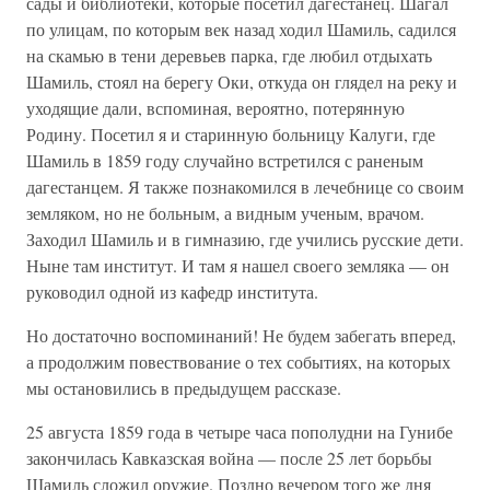
сады и библиотеки, которые посетил дагестанец. Шагал
по улицам, по которым век назад ходил Шамиль, садился
на скамью в тени деревьев парка, где любил отдыхать
Шамиль, стоял на берегу Оки, откуда он глядел на реку и
уходящие дали, вспоминая, вероятно, потерянную
Родину. Посетил я и старинную больницу Калуги, где
Шамиль в 1859 году случайно встретился с раненым
дагестанцем. Я также познакомился в лечебнице со своим
земляком, но не больным, а видным ученым, врачом.
Заходил Шамиль и в гимназию, где учились русские дети.
Ныне там институт. И там я нашел своего земляка — он
руководил одной из кафедр института.
Но достаточно воспоминаний! Не будем забегать вперед,
а продолжим повествование о тех событиях, на которых
мы остановились в предыдущем рассказе.
25 августа 1859 года в четыре часа пополудни на Гунибе
закончилась Кавказская война — после 25 лет борьбы
Шамиль сложил оружие. Поздно вечером того же дня