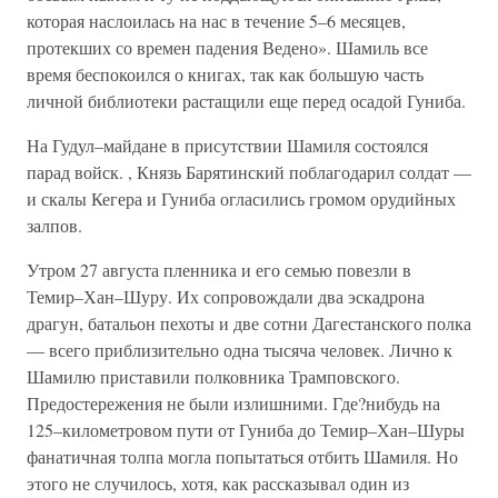
которая наслоилась на нас в течение 5–6 месяцев,
протекших со времен падения Ведено». Шамиль все
время беспокоился о книгах, так как большую часть
личной библиотеки растащили еще перед осадой Гуниба.
На Гудул–майдане в присутствии Шамиля состоялся
парад войск. , Князь Барятинский поблагодарил солдат —
и скалы Кегера и Гуниба огласились громом орудийных
залпов.
Утром 27 августа пленника и его семью повезли в
Темир–Хан–Шуру. Их сопровождали два эскадрона
драгун, батальон пехоты и две сотни Дагестанского полка
— всего приблизительно одна тысяча человек. Лично к
Шамилю приставили полковника Трамповского.
Предостережения не были излишними. Где?нибудь на
125–километровом пути от Гуниба до Темир–Хан–Шуры
фанатичная толпа могла попытаться отбить Шамиля. Но
этого не случилось, хотя, как рассказывал один из