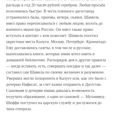
расходы в год 20 тысяч рублей серебром. Любая просьба
исполнялась быстро. В честь пленного дагестанца
устраивались балы, приемы, вечера, скачки. Шамиль
имел право переписываться с любым лицом, вплоть до
военного министра России. Он имел также право
вступать в контакт с кем пожелает. Шамиль посетил
окрестные места Калуги, Москву, Петербург, Кронштадт.
Ему доставлялись газеты, в том числе и русские,
выписывались книги, которые имам хотел иметь в
домашней библиотеке. Распорядок дня и другие правила
— когда вставать, есть, совершать поездки и так далее —
составил сам Шамиль по своему желанию и разумению.
Умерших могли похоронить в Калуге или, как это было с
дочерью Нафисат, за счет казны отправить в Дагестан.
Сыновьям и дочерям имама давалась возможность
получить образование, а один из сыновей — Мухаммед–
Шеффи поступил на царскую службу и дослужился до
чина генерала.