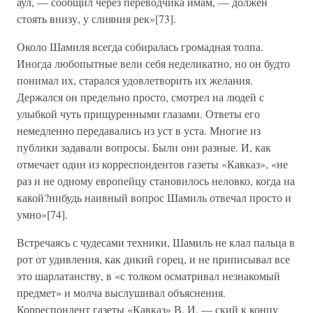
аул, — сообщил через переводчика имам, — должен
стоять внизу, у слияния рек»[73].
Около Шамиля всегда собиралась громадная толпа.
Иногда любопытные вели себя неделикатно, но он будто
понимал их, старался удовлетворить их желания.
Держался он предельно просто, смотрел на людей с
улыбкой чуть прищуренными глазами. Ответы его
немедленно передавались из уст в уста. Многие из
публики задавали вопросы. Были они разные. И, как
отмечает один из корреспондентов газеты «Кавказ», «не
раз и не одному европейцу становилось неловко, когда на
какой?нибудь наивный вопрос Шамиль отвечал просто и
умно»[74].
Встречаясь с чудесами техники, Шамиль не клал пальца в
рот от удивления, как дикий горец, и не приписывал все
это шарлатанству, в «с толком осматривал незнакомый
предмет» и молча выслушивал объяснения.
Корреспондент газеты «Кавказ» В. И. — ский к концу