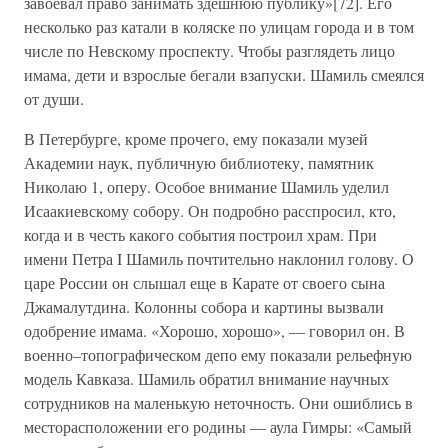
завоевал право занимать здешнюю публику»[72]. Его
несколько раз катали в коляске по улицам города и в том
числе по Невскому проспекту. Чтобы разглядеть лицо
имама, дети и взрослые бегали взапуски. Шамиль смеялся
от души.
В Петербурге, кроме прочего, ему показали музей
Академии наук, публичную библиотеку, памятник
Николаю 1, оперу. Особое внимание Шамиль уделил
Исаакиевскому собору. Он подробно расспросил, кто,
когда и в честь какого события построил храм. При
имени Петра I Шамиль почтительно наклонил голову. О
царе России он слышал еще в Карате от своего сына
Джамалутдина. Колонны собора и картины вызвали
одобрение имама. «Хорошо, хорошо», — говорил он. В
военно–топографическом депо ему показали рельефную
модель Кавказа. Шамиль обратил внимание научных
сотрудников на маленькую неточность. Они ошиблись в
месторасположении его родины — аула Гимры: «Самый