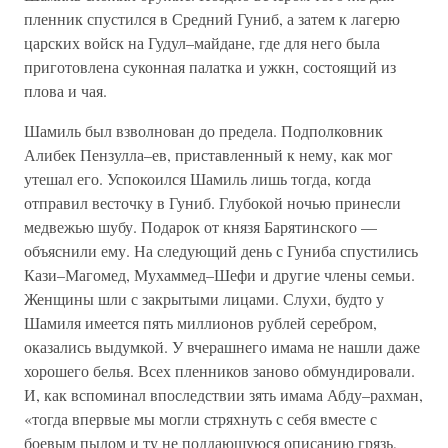
пленник спустился в Средний Гуниб, а затем к лагерю
царских войск на Гудул–майдане, где для него была
приготовлена суконная палатка и ужкн, состоящий из
плова и чая.
Шамиль был взволнован до предела. Подполковник
Алибек Пензулла–ев, приставленный к нему, как мог
утешал его. Успокоился Шамиль лишь тогда, когда
отправил весточку в Гуниб. Глубокой ночью принесли
медвежью шубу. Подарок от князя Барятинского —
объяснили ему. На следующий день с Гуниба спустились
Кази–Магомед, Мухаммед–Шефи и другие члены семьи.
Женщины шли с закрытыми лицами. Слухи, будто у
Шамиля имеется пять миллионов рублей серебром,
оказались выдумкой. У вчерашнего имама не нашли даже
хорошего белья. Всех пленников заново обмундировали.
И, как вспоминал впоследствии зять имама Абду–рахман,
«тогда впервые мы могли стряхнуть с себя вместе с
боевым пылом и ту не поддающуюся описанию грязь,