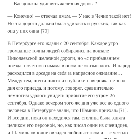
— Вас должна удивлять железная дорога?
— Конечно! — отвечал имам. — У нас в Чечне такой нет!
Но эта дорога должна была удивлять и русских, так как
она у них одна![70]
В Петербурге его ждали с 20 сентября. Каждое утро
громадные толпы людей собирались на вокзале
Николаевской железной дороги, но «с прибыванием
поезда, почетного имама в оном не оказывалось. И народ
расходился в досаде на себя за напрасное ожидание…
Между тем, почти никто из публики наверняка не знал
дня его приезда, и потому, говорят, сравнительно
немногим удалось увидеть прибытие его утром 26
сентября. Однако вечером того же дня уже все до одного
человека в Петербурге знали, что Шамиль приехал»[71].
И все дни, пока он находился там, столица была занята
целиком его персоной, но, как писал один из очевидцев,
и Шамиль «вполне овладел любопытством и… с честью