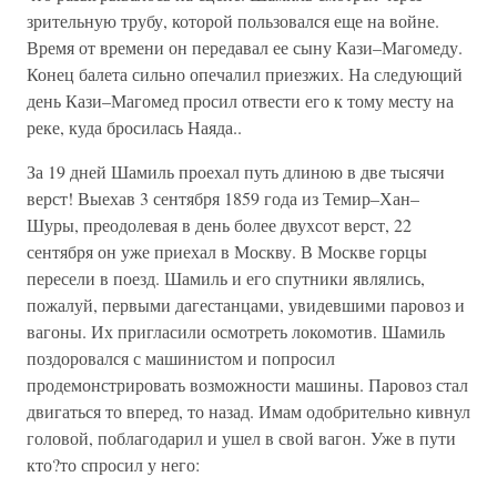
зрительную трубу, которой пользовался еще на войне.
Время от времени он передавал ее сыну Кази–Магомеду.
Конец балета сильно опечалил приезжих. На следующий
день Кази–Магомед просил отвести его к тому месту на
реке, куда бросилась Наяда..
За 19 дней Шамиль проехал путь длиною в две тысячи
верст! Выехав 3 сентября 1859 года из Темир–Хан–
Шуры, преодолевая в день более двухсот верст, 22
сентября он уже приехал в Москву. В Москве горцы
пересели в поезд. Шамиль и его спутники являлись,
пожалуй, первыми дагестанцами, увидевшими паровоз и
вагоны. Их пригласили осмотреть локомотив. Шамиль
поздоровался с машинистом и попросил
продемонстрировать возможности машины. Паровоз стал
двигаться то вперед, то назад. Имам одобрительно кивнул
головой, поблагодарил и ушел в свой вагон. Уже в пути
кто?то спросил у него: