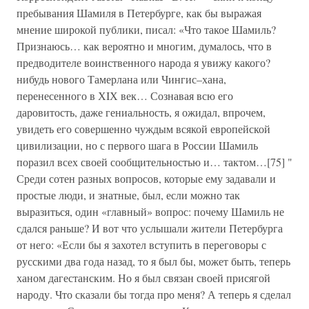
пребывания Шамиля в Петербурге, как бы выражая
мнение широкой публики, писал: «Что такое Шамиль?
Признаюсь… как вероятно и многим, думалось, что в
предводителе воинственного народа я увижу какого?
нибудь нового Тамерлана или Чингис–хана,
перенесенного в ХIХ век… Сознавая всю его
даровитость, даже гениальность, я ожидал, впрочем,
увидеть его совершенно чуждым всякой европейской
цивилизации, но с первого шага в России Шамиль
поразил всех своей сообщительностью и… тактом…[75] "
Среди сотен разных вопросов, которые ему задавали и
простые люди, и знатные, был, если можно так
выразиться, один «главный» вопрос: почему Шамиль не
сдался раньше? И вот что услышали жители Петербурга
от него: «Если бы я захотел вступить в переговоры с
русскими два года назад, то я был бы, может быть, теперь
ханом дагестанским. Но я был связан своей присягой
народу. Что сказали бы тогда про меня? А теперь я сделал