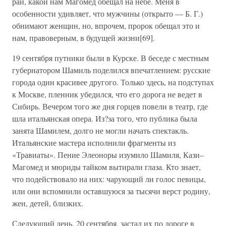
рай, какой нам Магомед обещал на небе. Меня в
особенности удивляет, что мужчины (открыто — Б. Г.)
обнимают женщин, но, впрочем, пророк обещал это и
нам, правоверным, в будущей жизни[69].
19 сентября путники были в Курске. В беседе с местным
губернатором Шамиль поделился впечатлением: русские
города один красивее другого. Только здесь, на подступах
к Москве, пленник убедился, что его дорога не ведет в
Сибирь. Вечером того же дня горцев повели в театр, где
шла итальянская опера. Из?за того, что публика была
занята Шамилем, долго не могли начать спектакль.
Итальянские мастера исполнили фрагменты из
«Травиаты». Пение Элеоноры изумило Шамиля, Кази–
Магомед и мюриды тайком вытирали глаза. Кто знает,
что подействовало на них: чарующий ли голос певицы,
или они вспомнили оставшуюся за тысячи верст родину,
жен, детей, близких.
Следующий день, 20 сентября, застал их по дороге в