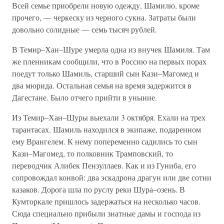
Всей семье приобрели новую одежду, Шамилю, кроме
прочего, — черкеску из черного сукна. Затраты были
довольно солидные — семь тысяч рублей.
В Темир–Хан–Шуре умерла одна из внучек Шамиля. Там
же пленникам сообщили, что в Россию на первых порах
поедут только Шамиль, старший сын Кази–Магомед и
два мюрида. Остальная семья на время задержится в
Дагестане. Было отчего прийти в уныние.
Из Темир–Хан–Шуры выехали 3 октября. Ехали на трех
тарантасах. Шамиль находился в экипаже, подаренном
ему Врангелем. К нему попеременно садились то сын
Кази–Магомед, то полковник Трамповский, то
переводчик Алибек Пензуллаев. Как и из Гуниба, его
сопровождал конвой: два эскадрона драгун или две сотни
казаков. Дорога шла по руслу реки Шура–озень. В
Кумторкале пришлось задержаться на несколько часов.
Сюда специально прибыли знатные дамы и господа из