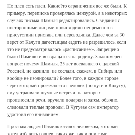
Но плен есть плен. Какие?то ограничения все же были. К
примеру, переписка проверялась цензурой, а в некоторых
случаях письма Шамиля редактировались. Свидания с
посторонними лицами происходили непременно в
присутствии пристава или переводчика. Далее чем за 30
верст от Калуги дагестанцам ездить не разрешалось, если
это не предусматривалось «расписанием». Запрещено
было Шамилю и возвращаться на родину. Закономерен
вопрос: почему Шамиля, 25 лет воевавшего с царской
Россией, не казнили, не сослали, скажем, в Сибирь или
вообще не изолировали? Более того, в каждом городе,
через который проезжал этот человек (по пути в Калугу),
ему устраивали шумные встречи, на которых
произносили речи, вручали подарки и затем, обычно,
следовали теплые проводы. В Чугуеве сам император
удостоил его вниманием.
Простым людям Шамиль казался человеком, который
хотел избавить горцев, таких же, как и они сами,