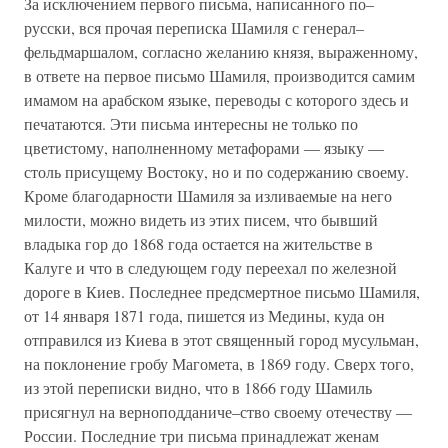
За исключением первого письма, написанного по–
русски, вся прочая переписка Шамиля с генерал–
фельдмаршалом, согласно желанию князя, выраженному,
в ответе на первое письмо Шамиля, производится самим
имамом на арабском языке, переводы с которого здесь и
печатаются. Эти письма интересны не только по
цветистому, наполненному метафорами — языку —
столь присущему Востоку, но и по содержанию своему.
Кроме благодарности Шамиля за изливаемые на него
милости, можно видеть из этих писем, что бывший
владыка гор до 1868 года остается на жительстве в
Калуге и что в следующем году переехал по железной
дороге в Киев. Последнее предсмертное письмо Шамиля,
от 14 января 1871 года, пишется из Медины, куда он
отправился из Киева в этот священный город мусульман,
на поклонение гробу Магомета, в 1869 году. Сверх того,
из этой переписки видно, что в 1866 году Шамиль
присягнул на верноподданиче–ство своему отечеству —
России. Последние три письма принадлежат женам