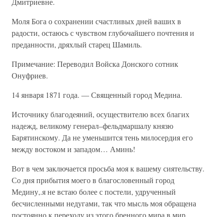
Дмитриевне.
Моля Бога о сохранении счастливых дней ваших в
радости, остаюсь с чувством глубочайшего почтения и
преданности, дряхлый старец Шамиль.
Примечание: Переводил Войска Донского сотник
Онуфриев.
14 января 1871 года. — Священный город Медина.
Источнику благодеяний, осуществителю всех благих
надежд, великому генерал–фельдмаршалу князю
Барятинскому. Да не уменьшится тень милосердия его
между востоком и западом… Аминь!
Вот в чем заключается просьба моя к вашему сиятельству.
Со дня прибытия моего в благословенный город
Медину,.я не встаю более с постели, удрученный
бесчисленными недугами, так что мысль моя обращена
постоянно к переходу из этого бренного мира в мир