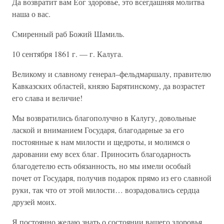
Да возвратит вам Ёог здоровье, это всегдашняя молитва
наша о вас.
Смиренный раб Божий Шамиль.
10 сентября 1861 г. — г. Калуга.
Великому и славному генерал–фельдмаршалу, правителю
Кавказских областей, князю Барятинскому, да возрастет
его слава и величие!
Мы возвратились благополучно в Калугу, довольные
лаской и вниманием Государя, благодарные за его
постоянные к нам милости и щедроты, и молимся о
даровании ему всех благ. Приносить благодарность
благодетелю есть обязанность, но мы имели особый
почет от Государя, получив подарок прямо из его славной
руки, так что от этой милости… возрадовались сердца
друзей моих.
Я постоянно желаю знать о состоянии вашего здоровья