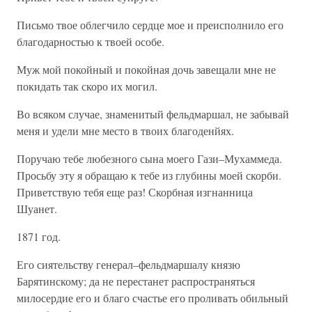
Письмо твое облегчило сердце мое и преисполнило его
благодарностью к твоей особе.
Муж мой покойный и покойная дочь завещали мне не
покидать так скоро их могил.
Во всяком случае, знаменитый фельдмаршал, не забывай
меня и удели мне место в твоих благоденйях.
Поручаю тебе любезного сына моего Гази–Мухаммеда.
Просьбу эту я обращаю к тебе из глубины моей скорби.
Приветствую тебя еще раз! Скорбная изгнанница
Шуанет.
1871 год.
Его сиятельству генерал–фельдмаршалу князю
Барятинскому; да не перестанет распространяться
милосердие его и благо счастье его проливать обильный