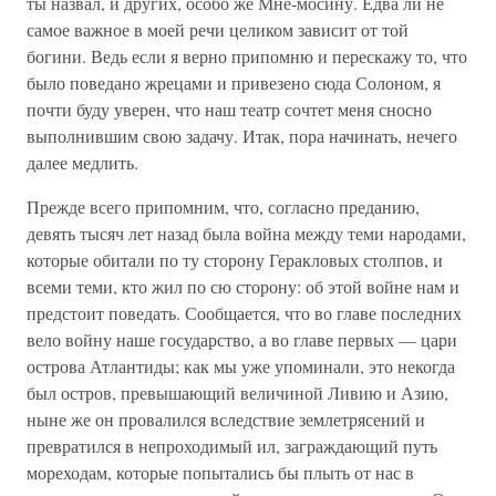
ты назвал, и других, особо же Мне-мосину. Едва ли не
самое важное в моей речи целиком зависит от той
богини. Ведь если я верно припомню и перескажу то, что
было поведано жрецами и привезено сюда Солоном, я
почти буду уверен, что наш театр сочтет меня сносно
выполнившим свою задачу. Итак, пора начинать, нечего
далее медлить.
Прежде всего припомним, что, согласно преданию,
девять тысяч лет назад была война между теми народами,
которые обитали по ту сторону Геракловых столпов, и
всеми теми, кто жил по сю сторону: об этой войне нам и
предстоит поведать. Сообщается, что во главе последних
вело войну наше государство, а во главе первых — цари
острова Атлантиды; как мы уже упоминали, это некогда
был остров, превышающий величиной Ливию и Азию,
ныне же он провалился вследствие землетрясений и
превратился в непроходимый ил, заграждающий путь
мореходам, которые попытались бы плыть от нас в