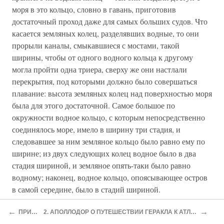
моря в это кольцо, словно в гавань, приготовив
достаточный проход даже для самых больших судов. Что
касается земляных колец, разделявших водные, то они
прорыли каналы, смыкавшиеся с мостами, такой
ширины, чтобы от одного водного кольца к другому
могла пройти одна триера, сверху же они настлали
перекрытия, под которыми должно было совершаться
плавание: высота земляных колец над поверхностью моря
была для этого достаточной. Самое большое по
окружности водное кольцо, с которым непосредственно
соединялось море, имело в ширину три стадия, и
следовавшее за ним земляное кольцо было равно ему по
ширине; из двух следующих колец водное было в два
стадия шириной, и земляное опять-таки было равно
водному; наконец, водное кольцо, опоясывающее остров
в самой середине, было в стадий шириной.
Остров, на котором стоял дворец, имел пять стадиев в
←
→
ПРИЛОЖЕНИЯ
2. АПОЛЛОДОР О ПУТЕШЕСТВИИ ГЕРАКЛА К АТЛАНТИДЕ (ИЗВЛЕЧЕНИЯ ИЗ «МИФОЛОГИЧЕСКОЙ БИБЛИОТЕКИ»)
диаметре; цари обвели этот остров со всех сторон, а