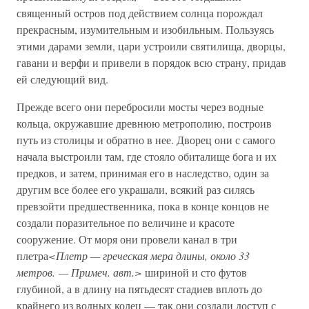
священный остров под действием солнца порождал
прекрасным, изумительным и изобильным. Пользуясь
этими дарами земли, цари устроили святилища, дворцы,
гавани и верфи и привели в порядок всю страну, придав
ей следующий вид.
Прежде всего они перебросили мосты через водные
кольца, окружавшие древнюю метрополию, построив
путь из столицы и обратно в нее. Дворец они с самого
начала выстроили там, где стояло обиталище бога и их
предков, и затем, принимая его в наследство, один за
другим все более его украшали, всякий раз силясь
превзойти предшественника, пока в конце концов не
создали поразительное по величине и красоте
сооружение. От моря они провели канал в три
плетра
<Плетр — греческая мера длины, около 33
метров. — Примеч. авт.>
шириной и сто футов
глубиной, а в длину на пятьдесят стадиев вплоть до
крайнего из водных колец — так они создали доступ с