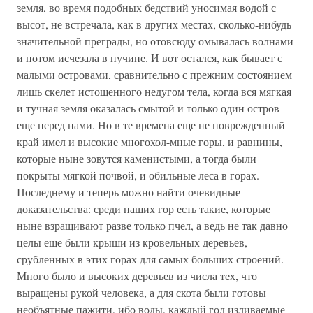
земля, во время подобных бедствий уносимая водой с
высот, не встречала, как в других местах, сколько-нибудь
значительной преграды, но отовсюду омывалась волнами
и потом исчезала в пучине. И вот остался, как бывает с
малыми островами, сравнительно с прежним состоянием
лишь скелет истощенного недугом тела, когда вся мягкая
и тучная земля оказалась смытой и только один остров
еще перед нами. Но в те времена еще не поврежденный
край имел и высокие многохол-мные горы, и равнины,
которые ныне зовутся каменистыми, а тогда были
покрыты мягкой почвой, и обильные леса в горах.
Последнему и теперь можно найти очевидные
доказательства: среди наших гор есть такие, которые
ныне взращивают разве только пчел, а ведь не так давно
целы еще были крыши из кровельных деревьев,
срубленных в этих горах для самых больших строений.
Много было и высоких деревьев из числа тех, что
выращены рукой человека, а для скота были готовы
необъятные пажити, ибо воды, каждый год изливаемые