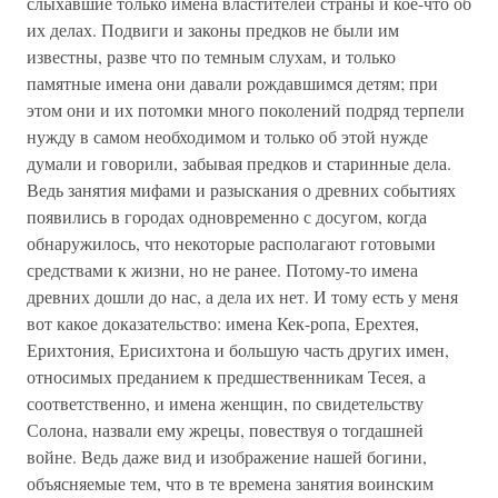
слыхавшие только имена властителей страны и кое-что об
их делах. Подвиги и законы предков не были им
известны, разве что по темным слухам, и только
памятные имена они давали рождавшимся детям; при
этом они и их потомки много поколений подряд терпели
нужду в самом необходимом и только об этой нужде
думали и говорили, забывая предков и старинные дела.
Ведь занятия мифами и разыскания о древних событиях
появились в городах одновременно с досугом, когда
обнаружилось, что некоторые располагают готовыми
средствами к жизни, но не ранее. Потому-то имена
древних дошли до нас, а дела их нет. И тому есть у меня
вот какое доказательство: имена Кек-ропа, Ерехтея,
Ерихтония, Ерисихтона и большую часть других имен,
относимых преданием к предшественникам Тесея, а
соответственно, и имена женщин, по свидетельству
Солона, назвали ему жрецы, повествуя о тогдашней
войне. Ведь даже вид и изображение нашей богини,
объясняемые тем, что в те времена занятия воинским