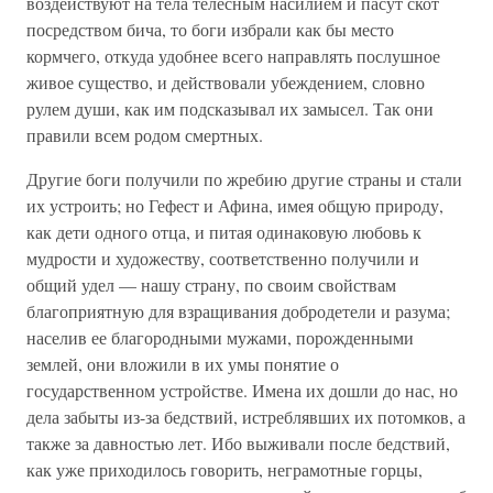
воздействуют на тела телесным насилием и пасут скот
посредством бича, то боги избрали как бы место
кормчего, откуда удобнее всего направлять послушное
живое существо, и действовали убеждением, словно
рулем души, как им подсказывал их замысел. Так они
правили всем родом смертных.
Другие боги получили по жребию другие страны и стали
их устроить; но Гефест и Афина, имея общую природу,
как дети одного отца, и питая одинаковую любовь к
мудрости и художеству, соответственно получили и
общий удел — нашу страну, по своим свойствам
благоприятную для взращивания добродетели и разума;
населив ее благородными мужами, порожденными
землей, они вложили в их умы понятие о
государственном устройстве. Имена их дошли до нас, но
дела забыты из-за бедствий, истреблявших их потомков, а
также за давностью лет. Ибо выживали после бедствий,
как уже приходилось говорить, неграмотные горцы,