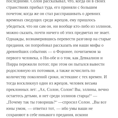
последними. Солон рассказывал, что, когда он в своих
странствиях прибыл туда, его приняли с большим
почетом; когда же он стал расспрашивать о древних
временах сведущих среди жрецов, ему пришлось
убедиться, что ни сам он, ни вообще кто-либо из эллинов,
можно сказать, почти ничего об этих предметах не знает.
Однажды, вознамерившись перевести разговор на старые
предания, он попробовал рассказать им наши мифы о
древнейших событиях — о Форонее, почитаемом за
первого человека, о Ни-обе и о том, как Девкалион и
Пирра пережили потоп; при этом он пытался вывести
родословную их потомков, а также исчислить по
количеству поколений сроки, истекшие с тех времен. И
тогда воскликнул один из жрецов, человек весьма
преклонных лет: „Ах, Солон, Солон! Вы, эллины, вечно
остаетесь детьми, и нет среди эллинов старца!“ —
„Почему так ты говоришь?“ —спросил Солон. „Вы все
юны умом, — ответил тот, — ибо умы ваши не
сохраняют в себе никакого предания, искони