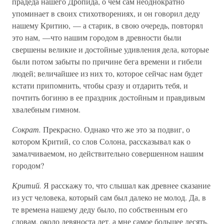
прадеда нашего Дропида, о чем сам неоднократно
упоминает в своих стихотворениях, и он говорил деду
нашему Критию, — а старик, в свою очередь, повторял
это нам, —что нашим городом в древности были
свершены великие и достойные удивления дела, которые
были потом забыты по причине бега времени и гибели
людей; величайшее из них то, которое сейчас нам будет
кстати припомнить, чтобы сразу и отдарить тебя, и
почтить богиню в ее праздник достойным и правдивым
хвалебным гимном.
Сократ.
Прекрасно. Однако что же это за подвиг, о
котором Критий, со слов Солона, рассказывал как о
замалчиваемом, но действительно совершенном нашим
городом?
Критий.
Я расскажу то, что слышал как древнее сказание
из уст человека, который сам был далеко не молод. Да, в
те времена нашему деду было, по собственным его
словам, около девяноста лет, а мне самое большее десять.