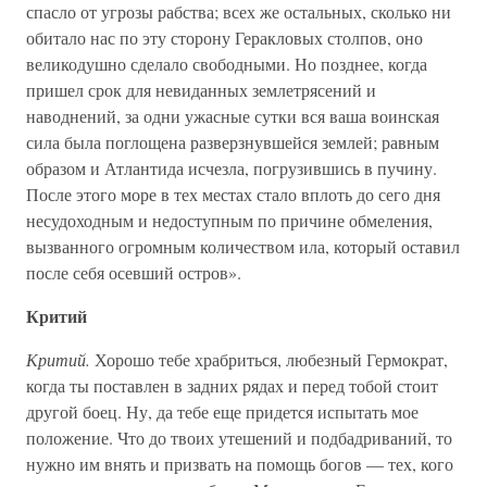
спасло от угрозы рабства; всех же остальных, сколько ни
обитало нас по эту сторону Геракловых столпов, оно
великодушно сделало свободными. Но позднее, когда
пришел срок для невиданных землетрясений и
наводнений, за одни ужасные сутки вся ваша воинская
сила была поглощена разверзнувшейся землей; равным
образом и Атлантида исчезла, погрузившись в пучину.
После этого море в тех местах стало вплоть до сего дня
несудоходным и недоступным по причине обмеления,
вызванного огромным количеством ила, который оставил
после себя осевший остров».
Критий
Критий.
Хорошо тебе храбриться, любезный Гермократ,
когда ты поставлен в задних рядах и перед тобой стоит
другой боец. Ну, да тебе еще придется испытать мое
положение. Что до твоих утешений и подбадриваний, то
нужно им внять и призвать на помощь богов — тех, кого