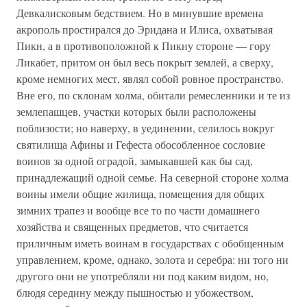
Девкалисковым бедствием. Но в минувшие времена
акрополь простирался до Эридана и Илиса, охватывая
Пикн, а в противоположной к Пикну стороне — гору
Ликабет, притом он был весь покрыт землей, а сверху,
кроме немногих мест, являл собой ровное пространство.
Вне его, по склонам холма, обитали ремесленники и те из
землепашцев, участки которых были расположены
поблизости; но наверху, в уединении, селилось вокруг
святилища Афины и Гефеста обособленное сословие
воинов за одной оградой, замыкавшей как бы сад,
принадлежащий одной семье. На северной стороне холма
воины имели общие жилища, помещения для общих
зимних трапез и вообще все то по части домашнего
хозяйства и священных предметов, что считается
приличным иметь воинам в государствах с обобщенным
управлением, кроме, однако, золота и серебра: ни того ни
другого они не употребляли ни под каким видом, но,
блюдя середину между пышностью и убожеством,