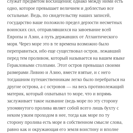
служат предметом восхищения; однако между ними есть
одно, которое превышает величием и доблестью все
остальные. Ведь, по свидетельству наших записей,
государство ваше положило предел дерзости несметных
воинских сил, отправлявшихся на завоевание всей
Европы и Азии, а путь державших от Атлантического
моря. Через море это в те времена возможно было
переправиться, ибо еще существовал остров, лежавший
перед тем проливом, который называется на вашем языке
Геракловыми столпами. Этот остров превышал своими
размерами Ливию и Азию, вместе взятые, и с него
тогдашним путешественникам легко было перебраться на
другие острова, а с островов — на весь противолежащий
материк, который охватывал то море, что и впрямь
заслуживает такое название (ведь море по эту сторону
упомянутого пролива являет собой всего лишь бухту с
неким узким проходом в нее, тогда как море по ту
сторону пролива есть море в собственном смысле слова,
равно как и окружающая его земля воистину и вполне