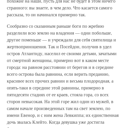
похожие на наши, пусть для нас не будет в этом ничего
странного: вы знаете, в чем дело. Что касается самого
рассказа, то он начинался примерно так.
Сообразно со сказанным раньше боги по жребию
разделили всю землю на владения — одни побольше,
другие поменьше — и учреждали для себя святилища и
жертвоприношения. Так и Посейдон, получив в удел
остров Атлантиду, населил ее своими детьми, зачатыми
от смертной женщины, примерно вот в каком месте
города: на равном расстоянии от берегов и в середине
всего острова была равнина, если верить преданию,
красивее всех прочих равнин и весьма плодородная, а
опять-таки в середине этой равнины, примерно в
пятидесяти стадиях от ее краев, стояла гора, со всех
сторон невысокая. На этой горе жил один из мужей, в
самом начале произведенных там на свет землею, по
имени Евенор, и с ним жена Левкиппа; их единственная
дочь звалась Клейто. Когда девушка уже достигла