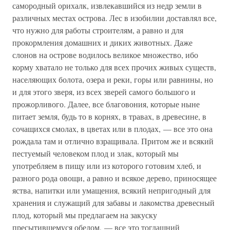
самородный орихалк, извлекавшийся из недр земли в
различных местах острова. Лес в изобилии доставлял все,
что нужно для работы строителям, а равно и для
прокормления домашних и диких животных. Даже
слонов на острове водилось великое множество, ибо
корму хватало не только для всех прочих живых существ,
населяющих болота, озера и реки, горы или равнины, но
и для этого зверя, из всех зверей самого большого и
прожорливого. Далее, все благовония, которые ныне
питает земля, будь то в корнях, в травах, в древесине, в
сочащихся смолах, в цветах или в плодах, — все это она
рождала там и отлично взращивала. Притом же и всякий
пестуемый человеком плод и злак, который мы
употребляем в пищу или из которого готовим хлеб, и
разного рода овощи, а равно и всякое дерево, приносящее
яства, напитки или умащения, всякий непригодный для
хранения и служащий для забавы и лакомства древесный
плод, который мы предлагаем на закуску
пресытившемуся обедом, — все это тогдашний