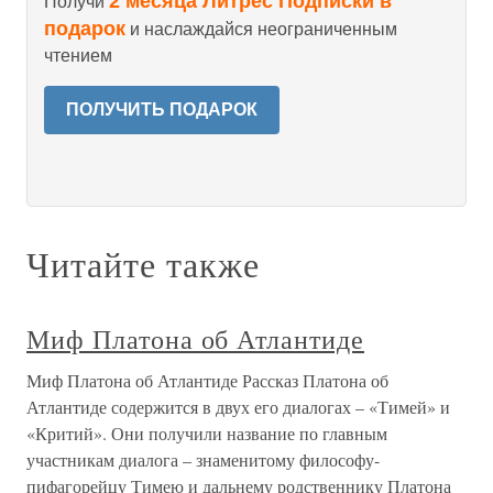
2 месяца Литрес Подписки в
Получи
подарок
и наслаждайся неограниченным
чтением
ПОЛУЧИТЬ ПОДАРОК
Читайте также
Миф Платона об Атлантиде
Миф Платона об Атлантиде Рассказ Платона об
Атлантиде содержится в двух его диалогах – «Тимей» и
«Критий». Они получили название по главным
участникам диалога – знаменитому философу-
пифагорейцу Тимею и дальнему родственнику Платона