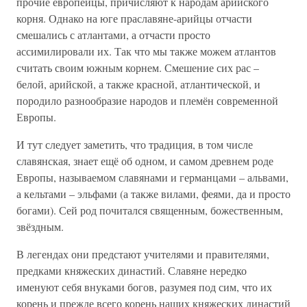
прочие европейцы, причисляют к народам арийского
корня. Однако на юге праславяне-арийцы отчасти
смешались с атлантами, а отчасти просто
ассимилировали их. Так что мы также можем атлантов
считать своим южным корнем. Смешение сих рас –
белой, арийской, а также красной, атлантической, и
породило разнообразие народов и племён современной
Европы.
И тут следует заметить, что традиция, в том числе
славянская, знает ещё об одном, и самом древнем роде
Европы, называемом славянами и германцами – альвами,
а кельтами – эльфами (а также вилами, феями, да и просто
богами). Сей род почитался священным, божественным,
звёздным.
В легендах они предстают учителями и правителями,
предками княжеских династий. Славяне нередко
именуют себя внуками богов, разумея под сим, что их
корень и прежде всего корень наших княжеских династий