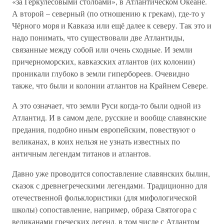
«за Геркулесовыми столбами», в Атлантическом Океане.
А второй – северный (по отношению к грекам), где-то у
Чёрного моря и Кавказа или ещё далее к северу. Так это и
надо понимать, что существовали две Атлантиды,
связанные между собой или очень сходные. И земли
причерноморских, кавказских атлантов (их колонии)
проникали глубоко в земли гипербореев. Очевидно
также, что были и колонии атлантов на Крайнем Севере.
А это означает, что земли Руси когда-то были одной из
Атлантид. И в самом деле, русские и вообще славянские
предания, подобно иным европейским, повествуют о
великанах, в коих нельзя не узнать известных по
античным легендам титанов и атлантов.
Давно уже проводится сопоставление славянских былин,
сказок с древнегреческими легендами. Традиционно для
отечественной фольклористики (для мифологической
школы) сопоставление, например, образа Святогора с
великанами греческих легенд, в том числе с Атлантом