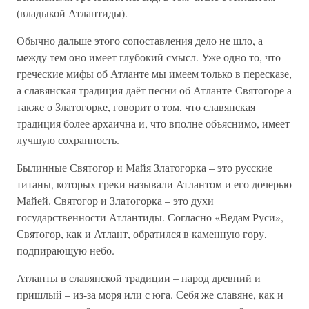
(владыкой Атлантиды).
Обычно дальше этого сопоставления дело не шло, а
между тем оно имеет глубокий смысл. Уже одно то, что
греческие мифы об Атланте мы имеем только в пересказе,
а славянская традиция даёт песни об Атланте-Святогоре а
также о Златогорке, говорит о том, что славянская
традиция более архаична и, что вполне объяснимо, имеет
лучшую сохранность.
Былинные Святогор и Майя Златогорка – это русские
титаны, которых греки называли Атлантом и его дочерью
Майей. Святогор и Златогорка – это духи
государственности Атлантиды. Согласно «Ведам Руси»,
Святогор, как и Атлант, обратился в каменную гору,
подпирающую небо.
Атланты в славянской традиции – народ древний и
пришлый – из-за моря или с юга. Себя же славяне, как и