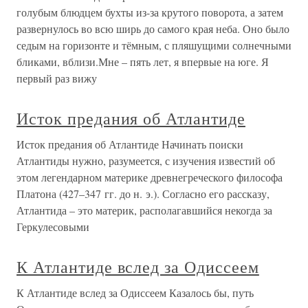
голубым блюдцем бухты из-за крутого поворота, а затем
развернулось во всю ширь до самого края неба. Оно было
седым на горизонте и тёмным, с пляшущими солнечными
бликами, вблизи.Мне – пять лет, я впервые на юге. Я
первый раз вижу
Исток предания об Атлантиде
Исток предания об Атлантиде Начинать поиски
Атлантиды нужно, разумеется, с изучения известий об
этом легендарном материке древнегреческого философа
Платона (427–347 гг. до н. э.). Согласно его рассказу,
Атлантида – это материк, располагавшийся некогда за
Геркулесовыми
К Атлантиде вслед за Одиссеем
К Атлантиде вслед за Одиссеем Казалось бы, путь