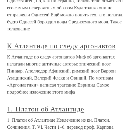
Одиссея ясен, но, как ни странно, толкователи объясняют
его самым невероятным образом.Куда только они не
отправляли Одиссея! Ещё можно понять тех, кто полагал,
будто Одиссей бороздил воды Средиземного моря. Такое
толкование
К Атлантиде по следу аргонавтов
К Атлантиде по следу аргонавтов Миф об аргонавтах
излагали многие античные авторы: эпический поэт
Пиндар, Аполлодор Афинский, римский поэт Варрон
Атацинский, Валерий Флакк и Овидий. По мотивам
«Аргонавтики» написал трагедию Еврипид.Самое
подробное изложение этого мифа
1. Платон об Атлантиде
1. Платон об Атлантиде Извлечение из кн. Платон.
Сочинения. Т. VI, Части 1–6, перевод проф. Карпова.