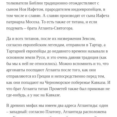
толкователи Библии традиционно отождествляют с
сыном Ноя Иафетом, прародителем индоевропейцев, в
том числе и славян. А славян производят от сына Иафета
патриарха Мосоха. То есть также от титана, и если
подумать – брата Атланта-Святогора.
Да и всех титанов, после их низвержения Зевсом,
согласно европейским легендам, отправили в Тартар, а
Тартарией европейцы до недавнего времени называли в
основном земли Руси, и это очень давняя традиция (как
бы мы к ней не относились). Можно вспомнить и то, что
аргонавты посещают Атланта после того, как они
отправляются из Греции и непосредственно перед тем,
как они попадают на Черноморское побережье Кавказа. И
что брат Атланта титан Прометей также был прикован не
где-нибудь, а у нас на Кавказе.
В древних мифах мы имеем два адреса Атлантиды: один
– западный: согласно Платону, Атлантида расположена