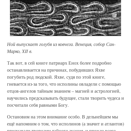
Ной выпускает голубя из ковчега. Венеция, собор Сан-
Марко, XII в.
Так вот, в сей книге патриарх Енох более подробно
останавливается на причинах, побудивших Яхве
погубить род людской. Яхве, судя по этой книге,
гневается из-за того, что исполины овладели с помощью
отцов-ангелов тайным знанием – магией и астрологией,
научились предсказывать будущее, стали творить чудеса и
посчитали себя равными Богу.
Остановим на этом внимание особо. В дельнейшем мы
ещё напомним о том, что исполинов (а значит и атлантов)
признавали творцами тайного знания, и прежде всего