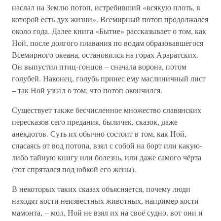
наслал на Землю потоп, истребивший «всякую плоть, в
которой есть дух жизни». Всемирный потоп продолжался
около года. Далее книга «Бытие» рассказывает о том, как
Ной, после долгого плавания по водам образовавшегося
Всемирного океана, остановился на горах Араратских.
Он выпустил птиц-гонцов – сначала ворона, потом
голубей. Наконец, голубь принес ему маслиничный лист
– так Ной узнал о том, что потоп окончился.
Существует также бесчисленное множество славянских
пересказов сего предания, быличек, сказок, даже
анекдотов. Суть их обычно состоит в том, как Ной,
спасаясь от вод потопа, взял с собой на борт или какую-
либо тайную книгу или болезнь, или даже самого чёрта
(тот спрятался под юбкой его жены).
В некоторых таких сказах объясняется, почему люди
находят кости неизвестных животных, например кости
мамонта, – мол, Ной не взял их на своё судно, вот они и