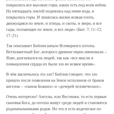
покрылись все высокие горы, какие есть под всем небом.
На пятнадцать локтей поднялась над ними вода, и
покрылись горы. И лишилась жизни всякая плоть,
движущаяся по земле, и птицы, и скоты, и звери, и все
гады, ползающие по земле, и все люди» (Быт. 7; 11–12,
17–21).
Так описывает Библия начало Всемирного потопа.
Ветхозаветный Бог, которого древние евреи именовали –
Яхве, разгневался на людей, так как «все мысли и
помышления сердца их были зло во всякое время».
В чём заключалось это зло? Библия говорит, что зло
пришло после появления на Земле исполинов от браков
ангелов – «сынов Божиих» и «дочерей человеческих».
Очень интересно! Ангелы, или Вестники, то есть первые
сыновья Бога, до потопа живут среди людей и становятся
родоначальниками родов. Но это и есть ведическое по