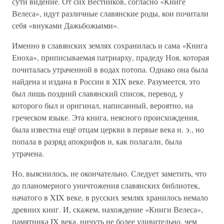
сути видение. От сих Вестников, согласно «Книге
Велеса», идут различные славянские роды, кои почитали
себя «внуками Дажьбожьими».
Именно в славянских землях сохранилась и сама «Книга
Еноха», приписываемая патриарху, прадеду Ноя, которая
почиталась утраченной в водах потопа. Однако она была
найдена и издана в России в XIX веке. Разумеется, это
был лишь поздний славянский список, перевод, у
которого был и оригинал, написанный, вероятно, на
греческом языке. Эта книга, неясного происхождения,
была известна ещё отцам церкви в первые века н. э., но
попала в разряд апокрифов и, как полагали, была
утрачена.
Но, выяснилось, не окончательно. Следует заметить, что
до планомерного уничтожения славянских библиотек,
начатого в XIX веке, в русских землях хранилось немало
древних книг. И, скажем, нахождение «Книги Велеса»,
памятника IX века, ничуть не более удивительно, чем