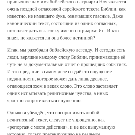
привычное нам имя библейского патриарха Ноя является
очень поздней огласовкой еврейского текста Библии, как
известно, не имевшего букв, означавших гласные. Даже
канонический текст, состоящий из одних согласных,
позволяет дать огласовку имени патриарха: Ян. И кто
знает, не является ли она более истинной?
Итак, мы разобрали библейскую легенду. И сегодня есть
люди, верящие каждому слову Библии, принимающие её
чуть не за документальный отчёт о прошедших событиях.
И это предание в самом деле создаёт то ощущение
подлинности, которое может дать лишь древнее,
отдающееся эхом в веках слово. Это слово заставляет
одних испытывать религиозные чувства, а иных –
яростно сопротивляться внушению.
Однако я убеждён, что воспринимать любой
религиозный текст, следует не упрощенно, как
«репортаж с места действия», и не как выдуманную
историю, только претендующую на реальное