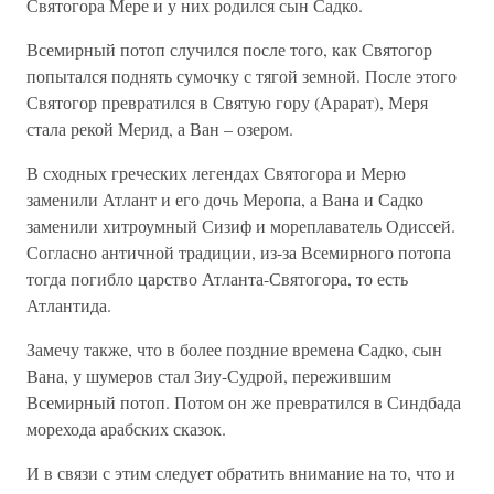
Святогора Мере и у них родился сын Садко.
Всемирный потоп случился после того, как Святогор
попытался поднять сумочку с тягой земной. После этого
Святогор превратился в Святую гору (Арарат), Меря
стала рекой Мерид, а Ван – озером.
В сходных греческих легендах Святогора и Мерю
заменили Атлант и его дочь Меропа, а Вана и Садко
заменили хитроумный Сизиф и мореплаватель Одиссей.
Согласно античной традиции, из-за Всемирного потопа
тогда погибло царство Атланта-Святогора, то есть
Атлантида.
Замечу также, что в более поздние времена Садко, сын
Вана, у шумеров стал Зиу-Судрой, пережившим
Всемирный потоп. Потом он же превратился в Синдбада
морехода арабских сказок.
И в связи с этим следует обратить внимание на то, что и