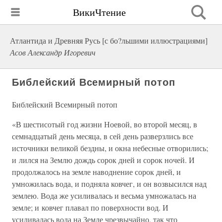
ВикиЧтение
Атлантида и Древняя Русь [с бо?льшими иллюстрациями]
Асов Александр Игоревич
Библейский Всемирный потоп
Библейский Всемирный потоп
«В шестисотый год жизни Ноевой, во второй месяц, в
семнадцатый день месяца, в сей день разверзлись все
источники великой бездны, и окна небесные отворились;
и лился на Землю дождь сорок дней и сорок ночей. И
продолжалось на земле наводнение сорок дней, и
умножилась вода, и подняла ковчег, и он возвысился над
землею. Вода же усиливалась и весьма умножалась на
земле; и ковчег плавал по поверхности вод. И
усиливалась вода на Земле чрезвычайно, так что