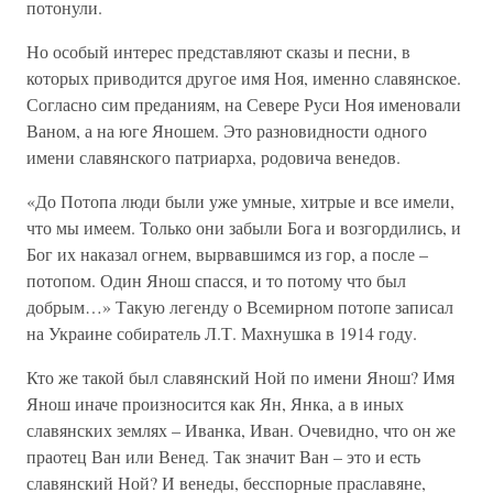
потонули.
Но особый интерес представляют сказы и песни, в
которых приводится другое имя Ноя, именно славянское.
Согласно сим преданиям, на Севере Руси Ноя именовали
Ваном, а на юге Яношем. Это разновидности одного
имени славянского патриарха, родовича венедов.
«До Потопа люди были уже умные, хитрые и все имели,
что мы имеем. Только они забыли Бога и возгордились, и
Бог их наказал огнем, вырвавшимся из гор, а после –
потопом. Один Янош спасся, и то потому что был
добрым…» Такую легенду о Всемирном потопе записал
на Украине собиратель Л.Т. Махнушка в 1914 году.
Кто же такой был славянский Ной по имени Янош? Имя
Янош иначе произносится как Ян, Янка, а в иных
славянских землях – Иванка, Иван. Очевидно, что он же
праотец Ван или Венед. Так значит Ван – это и есть
славянский Ной? И венеды, бесспорные праславяне,