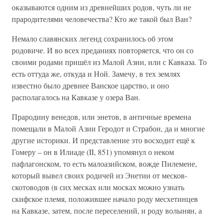
оказываются одним из древнейших родов, чуть ли не
прародителями человечества? Кто же такой был Ван?
Немало славянских легенд сохранилось об этом
родовиче. И во всех преданиях повторяется, что он со
своими родами пришёл из Малой Азии, или с Кавказа. То
есть оттуда же, откуда и Ной. Замечу, в тех землях
известно было древнее Ванское царство, и оно
располагалось на Кавказе у озера Ван.
Прародину венедов, или энетов, в античные времена
помещали в Малой Азии Геродот и Страбон, да и многие
другие историки. И представление это восходит ещё к
Гомеру – он в Илиаде (II, 851) упомянул о неком
пафлагонском, то есть малоазийском, вожде Пилемене,
который вывел своих родичей из Энетии от месков-
скотоводов (в сих месках или москах можно узнать
скифское племя, положившее начало роду месхетинцев
на Кавказе, затем, после переселений, и роду волынян, а