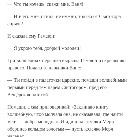
— Что ты хочешь, скажи мне, Ваня!
— Ничего мне, птица, не нужно, только от Святогора
спрячь!
И сказала ему Гамаюн:
— Я укрою тебя, добрый молодец!
Три волшебных перышка вырвала Гамаюн из крылышка
правого. Подала те перышки Ване:
— Ты пойди в палаточки царские, помаши волшебными
перьями перед тем царем Святогором, пред его
Вещёрскою книгой.
Помаши, а сам приговаривай: «Заклинаю книгу
волшебную, чтоб молчала она, не сказывала, где найти
меня — добра молодца». И иди в палатушки Мери,
обернись кольцом золотым — пусть колечко Меря
наденет.