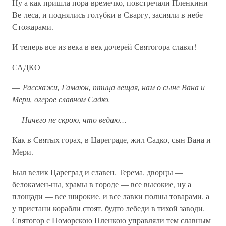
Ну а как пришла пора-времечко, повстречали Пленкини
Ве-леса, и поднялись голубки в Сваргу, засияли в небе
Стожарами.
И теперь все из века в век дочерей Святогора славят!
САДКО
—
Расскажи, Гамаюн, птица вещая, нам о сыне Вана и
Мери, огерое славном Садко.
— Ничего не скрою, что ведаю…
Как в Святых горах, в Цареграде, жил Садко, сын Вана и
Мери.
Был велик Цареград и славен. Терема, дворцы —
белокамен-ны, храмы в городе — все высокие, ну а
площади — все широкие, и все лавки полны товарами, а
у пристани корабли стоят, будто лебеди в тихой заводи.
Святогор с Поморскою Пленкою управляли тем славным