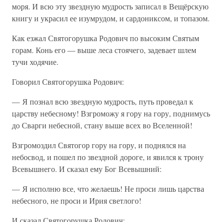
моря. И всю эту звездную мудрость записал в Вещёрскую
книгу и украсил ее изумрудом, и сардониксом, и топазом.
Как езжал Святогорушка Родович по высоким Святым
горам. Конь его — выше леса стоячего, задевает шлем
тучи ходячие.
Говорил Святогорушка Родович:
— Я познал всю звездную мудрость, путь проведал к
царству небесному! Взгроможу я гору на гору, поднимусь
до Сварги небесной, стану выше всех во Вселенной!
Взгромоздил Святогор гору на гору, и поднялся на
небосвод, и пошел по звездной дороге, и явился к трону
Всевышнего. И сказал ему Бог Всевышний:
— Я исполню все, что желаешь! Не проси лишь царства
небесного, не проси и Ирия светлого!
И сказал Святогорушка Родович: