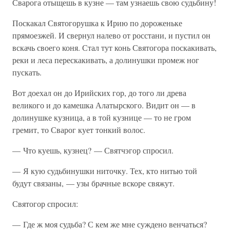
Сварога отыщешь в кузне — там узнаешь свою судьбину!
Поскакал Святогорушка к Ирию по дороженьке
прямоезжей. И свернул налево от росстани, и пустил он
вскачь своего коня. Стал тут конь Святогора поскакивать,
реки и леса перескакивать, а долинушки промеж ног
пускать.
Вот доехал он до Ирийских гор, до того ли древа
великого и до камешка Алатырского. Видит он — в
долинушке кузница, а в той кузнице — то не гром
гремит, то Сварог кует тонкий волос.
— Что куешь, кузнец? — Святчэгор спросил.
— Я кую судьбинушки ниточку. Тех, кто нитью той
будут связаны, — узы брачные вскоре свяжут.
Святогор спросил:
— Где ж моя судьба? С кем же мне суждено венчаться?