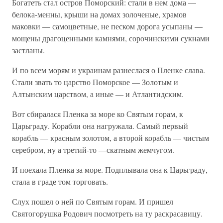
Богатеть стал остров Поморский: стали в нем дома —
белока-менны, крыши на домах золоченые, храмов
маковки — самоцветные, не песком дорога усыпаны —
мощены драгоценными камнями, сорочинскими сукнами
застланы.
И по всем морям и украинам разнеслася о Пленке слава.
Стали звать то царство Поморское — Золотым и
Алтынским царством, а иные — и Атлантидским.
Вот сбиралася Пленка за море ко Святым горам, к
Царьграду. Корабли она нагружала. Самый первый
корабль — красным золотом, а второй корабль — чистым
серебром, ну а третий-то —скатным жемчугом.
И поехала Пленка за море. Подплывала она к Царьграду,
стала в граде том торговать.
Слух пошел о ней по Святым горам. И пришел
Святогорушка Родович посмотреть на ту раскрасавицу.