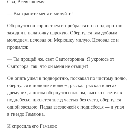
Сва, Всевышнему:
— Вы храните меня и милуйте!
Обернулся он горностаем и пробрался он в подворотню,
заходил в палаточку царскую. Обернулся там добрым
молодцем, целовал он Мерюшку милую. Целовал ее и
прощался:
— Ты прощай же, свет Святогоровна! Я укроюсь от
Святогора, так, что он меня не отыщет!
Он опять ушел в подворотню, поскакал по чистому полю,
обернулся в полюшке волком, рыскал-рыскал в лесах
дремучих, а потом обернулся соколом, высоко взлетел в
поднебесье, пролетел звезд частых без счета, обернулся
одной звездою. Падал звездочкой с поднебесья — и упал
в гнездо Гамаюна.
И спросила его Гамаюн: