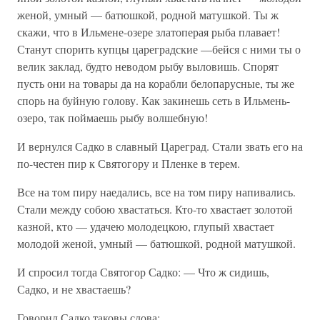
женой, умный — батюшкой, родной матушкой. Ты ж
скажи, что в Ильмене-озере златоперая рыба плавает!
Станут спорить купцы цареградские —бейся с ними ты о
велик заклад, будто неводом рыбу выловишь. Спорят
пусть они на товары да на корабли белопарусные, ты же
спорь на буйную голову. Как закинешь сеть в Ильмень-
озеро, так поймаешь рыбу волшебную!
И вернулся Садко в славный Цареград. Стали звать его на
по-честен пир к Святогору и Пленке в терем.
Все на том пиру наедались, все на том пиру напивались.
Стали между собою хвастаться. Кто-то хвастает золотой
казной, кто — удачею молодецкою, глупый хвастает
молодой женой, умный — батюшкой, родной матушкой.
И спросил тогда Святогор Садко: — Что ж сидишь,
Садко, и не хвастаешь?
Говорил Садко таковы слова: