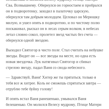
Сва, Всевышнему. Обернулся он горностаем и пробрался
он в подворотенку, заходил в палаточку царскую,
обернулся там добрым молодцем. Целовал он Мерюшку
милую, и ушел опять в подворотню, и по чистому полю
поскакивал, рыскал он в лесах серым волком, в небесах
летал словно сокол, пролетел звезд частых без счета —
обернулся одной звездою.
Выходил Святогор в чисто поле. Стал считать на небушке
звезды. Видит он — все звезды на месте, но одна есть
новая звездочка. Лук натягивал Святогор и сбивал
стрелою звезду, падал Ваня со свода небесного.
— Здравствуй, Ваня! Хитер же ты прятаться, только я
тебя все ж хитрее. Коль не сможешь спрятаться завтра —
отрублю тебе буйну голову!
И опять встал Ваня ранешенько, умывался Ваня
белешенько. Он молился Велесу мудрому, Птице Матери