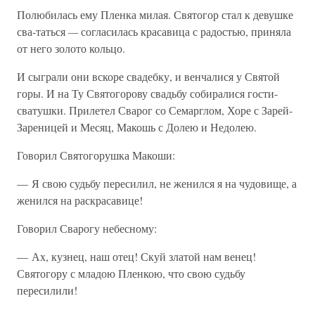
Полюбилась ему Пленка милая. Святогор стал к девушке
сва-таться
—
согласилась красавица с радостью, приняла
от него золото кольцо.
И сыграли они вскоре свадебку, и венчалися у Святой
горы. И на Ту Святогорову свадьбу собиралися гости-
сватушки. Прилетел Сварог со Семарглом, Хоре с Зарей-
Зареницей и Месяц, Макошь с Долею и Недолею.
Говорил Святогорушка Макоши:
— Я свою судьбу пересилил, не женился я на чудовище, а
женился на раскрасавице!
Говорил Сварогу небесному:
— Ах, кузнец, наш отец! Скуй златой нам венец!
Святогору с младою Пленкою, что свою судьбу
пересилили!