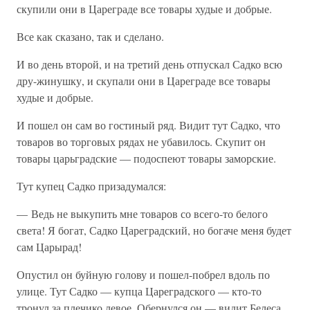
скупили они в Цареграде все товары худые и добрые.
Все как сказано, так и сделано.
И во день второй, и на третий день отпускал Садко всю
дру-жинушку, и скупали они в Цареграде все товары
худые и добрые.
И пошел он сам во гостиный ряд. Видит тут Садко, что
товаров во торговых рядах не убавилось. Скупит он
товары царьградские — подоспеют товары заморские.
Тут купец Садко призадумался:
— Ведь не выкупить мне товаров со всего-то белого
света! Я богат, Садко Цареградский, но богаче меня будет
сам Царырад!
Опустил он буйную голову и пошел-побрел вдоль по
улице. Тут Садко — купца Цареградского — кто-то
тронул за плечико левое. Обернулся он — видит Белеса.