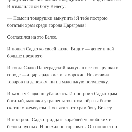
И взмолился он богу Велесу:
— Помоги товарушки выкупить! Я тебе построю
богатый храм среди города Цареграда!
Согласился на это Белее.
И пошел Садко ко своей казне. Видит — денег в ней
больше прежнего.
И тогда Садко Цареградский выкупал все товарушки в
городе —и царьградские, и заморские. Не оставил
товаров на денежку, ни на маленькую полушечку.
И казна у Садко не убавилась. И построил Садко храм
богатый, маковки украшены золотом, образы богов —
скатным жемчугом. Посвятил тот храм богу Велесу.
И построил Садко тридцать кораблей чернобоких и
белопа-русных. И поехал он торговать. Он поплыл по