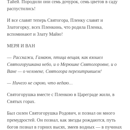
Тайей. Породили они семь дочурок, семь цветов в саду
распустились!
И все славят теперь Святогора, Пленку славят и
Златогорку, всех Пленкинь, что родила Пленка,
вспоминают и Злату Майю!
МЕРЯ И ВАН
—
Расскажи, Гамаюн, птица вещая, как взошел
Святогорушкана небо, и о Мерюшке Святогоровне, и о
Ване — о человеке, Святогора перехитрившем!
— Ничего не скрою, что ведаю…
Святогорушка вместе с Пленкою в Цареграде жили, в
Святых горах.
Был силен Святогорушка Родович, и познал он много
премудростей. Он познал, как звезды рождаются, путь
богов познал в горних высях, змеев водных — в пучинах