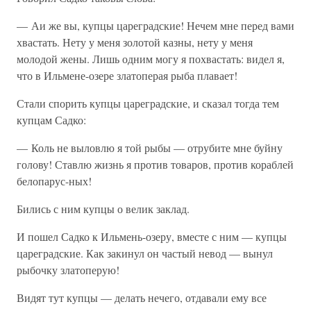
— Аи же вы, купцы цареградские! Нечем мне перед вами
хвастать. Нету у меня золотой казны, нету у меня
молодой жены. Лишь одним могу я похвастать: видел я,
что в Ильмене-озере златоперая рыба плавает!
Стали спорить купцы цареградские, и сказал тогда тем
купцам Садко:
— Коль не выловлю я той рыбы — отрубите мне буйну
голову! Ставлю жизнь я против товаров, против кораблей
белопарус-ных!
Бились с ним купцы о велик заклад.
И пошел Садко к Ильмень-озеру, вместе с ним — купцы
цареградские. Как закинул он частый невод — вынул
рыбочку златоперую!
Видят тут купцы — делать нечего, отдавали ему все