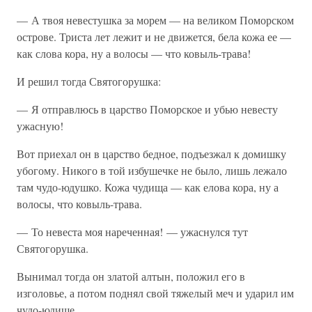
— А твоя невестушка за морем — на великом Поморском
острове. Триста лет лежит и не движется, бела кожа ее —
как слова кора, ну а волосы — что ковыль-трава!
И решил тогда Святогорушка:
— Я отправлюсь в царство Поморское и убью невесту
ужасную!
Вот приехал он в царство бедное, подъезжал к домишку
убогому. Никого в той избушечке не было, лишь лежало
там чудо-юдушко. Кожа чудища — как елова кора, ну а
волосы, что ковыль-трава.
— То невеста моя нареченная! — ужаснулся тут
Святогорушка.
Вынимал тогда он златой алтын, положил его в
изголовье, а потом поднял свой тяжелый меч и ударил им
чудо-юдище.