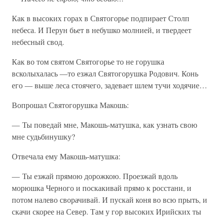
Как в высоких горах в Святогорье подпирает Столп
небеса. И Перун бьет в небушко молнией, и твердеет
небесный свод.
Как во том святом Святогорье то не горушка
всколыхалась —то езжал Святогорушка Родович. Конь
его — выше леса стоячего, задевает шлем тучи ходячие…
Вопрошал Святогорушка Макошь:
— Ты поведай мне, Макошь-матушка, как узнать свою
мне судьбинушку?
Отвечала ему Макошь-матушка:
— Ты езжай прямою дорожкою. Проезжай вдоль
морюшка Черного и поскакивай прямо к росстани, и
потом налево сворачивай. И пускай коня во всю прыть, и
скачи скорее на Север. Там у гор высоких Ирийских ты