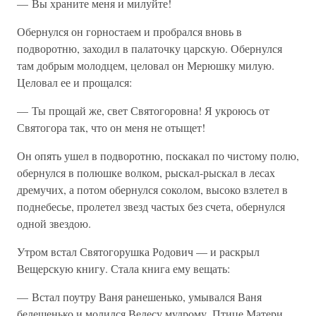
— Вы храните меня и милуйте!
Обернулся он горностаем и пробрался вновь в
подворотню, заходил в палаточку царскую. Обернулся
там добрым молодцем, целовал он Мерюшку милую.
Целовал ее и прощался:
— Ты прощай же, свет Святогоровна! Я укроюсь от
Святогора так, что он меня не отыщет!
Он опять ушел в подворотню, поскакал по чистому полю,
обернулся в полюшке волком, рыскал-рыскал в лесах
дремучих, а потом обернулся соколом, высоко взлетел в
поднебесье, пролетел звезд частых без счета, обернулся
одной звездою.
Утром встал Святогорушка Родович — и раскрыл
Вещерскую книгу. Стала книга ему вещать:
— Встал поутру Ваня ранешенько, умывался Ваня
белешенько и молился Велесу мудрому, Птице Матери