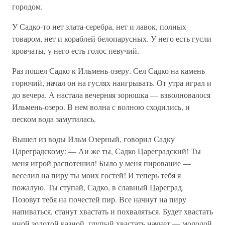
городом.
У Садко-то нет злата-серебра, нет и лавок, полных
товаром, нет и кораблей белопарусных. У него есть гусли
яровчаты, у него есть голос певучий.
Раз пошел Садко к Ильмень-озеру. Сел Садко на камень
горючий, начал он на гуслях наигрывать. От утра играл и
до вечера. А настала вечерняя зорюшка — взволновалося
Ильмень-озеро. В нем волна с волною сходились, и
песком вода замутилась.
Вышел из воды Ильм Озерный, говорил Садку
Цареградскому: — Аи же ты, Садко Цареградский! Ты
меня игрой распотешил! Было у меня пирование —
веселил на пиру ты моих гостей! И теперь тебя я
пожалую. Ты ступай, Садко, в славный Цареград.
Позовут тебя на почестей пир. Все начнут на пиру
напиваться, станут хвастать и похваляться. Будет хвастать
иной золотой казной, глупый хвастать начнет — молодой