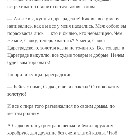
встряхивает, говорит гостям таковы слова:
— Аи же вы, купцы цареградские! Как вы все у меня
напивались, как вы все у меня наедались. Меж собою вы
порасхваста-лись — кто и былью, кто небылицею. Чем
же мне, Садку, теперь хвастать? У меня, Садка
Цареградского, золотая казна не то-щится. Все товары в
Цареграде выкуплю, все худые товары и добрые. Нечем
будет вам торговать!
Говорили купцы цареградские:
— Бейся с нами, Садко, о велик заклад! О свою казну
золотую!
И все с пира того разъезжалися по своим домам, по
местам родным.
А Садко встал утром ранешенько и будил дружину
хоробрую, дал дружине без счета златой казны. Чтоб