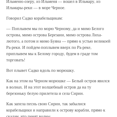
Ильменю-озеру, из Ильменя — вошел в Ильмару, из
Ильмары-реки — в море Черное.
Говорил Садко корабельщикам:
— Поплывем мы по морю Черному, да и мимо Белого
острова, мимо острова Березани, мимо острова Лиха-
лютого, а потом и мимо Буяна — прямо к устью великоей
Pa-реки. И пойдем-поплывем вверх по Pa-реке,
приплывем мы к Белому городу, будем в граде том
торговать!
Вот плывет Садко вдоль по морюшку.
Как на этом на Черном морюшке — Белый остров явился
в волнах. И на этот волшебный остров да на ту
березоньку белую прилетела и села Сирин.
Как запела песнь свою Сирин, так забылися
корабельщики и направили к острову корабли, прямо к
скалам, что пенят волны.