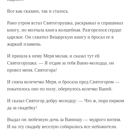
Все как сказано, так и сталось.
Рано утром встал Святогорушка, раскрывал и спрашивал
книгу, но молчала книга волшебная. Разгорелося сердце
царское. Он схватил Вещерскую книгу и бросал ее в
жаркий пламень.
И пришла к нему Меря милая, и сказал тут ей
Святогорушка: — Я отдам за тебя Ваню-молодца, он
провел меня, Святогора!
И сняла колечечко Меря, и бросала пред Святогором —
покатилось оно по полу, обернулось колечко Ваней.
И сказал Святогор добру молодцу: — Что ж, пора пирком
да за свадебку!
Выдал он любезную дочь за Ванюшу — мудрого витязя.
И на эту свадьбу веселую собирались все небожители.