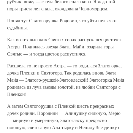
рубчик, вижу — с тела белого спала кора. Я ж до той
поры триста лет спала, околдована Черноморцем.
Понял тут Святогорушка Родович, что уйти нельзя от
судьбины.
Как во тех высоких Святых горах распускался цветочек
Астры. Поднялась звезда Златы Майи, озарила горы
Святые — и тогда цветок распустился.
Расцвела то не просто Астра — то родилася Златогорка,
дочка Пленки и Святогора. Так родилась вновь Злата
Майя — Златого-рушкой-Златовлаской! Златогорка Майя
родилась из луча звезды золотой, из любви Святогора с
Пленкой!
А затем Святогорушка с Пленкой шесть прекрасных
дочек родили. Породили — Алинушку сильную, Мерю
— мирную и умеренную, Златогласку прекрасно
поющую, светозарую Ала-тырку и Ненилу Звездинку с