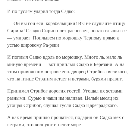
И по гуслям ударил тогда Садко:
— Ой вы гой еси, корабельщики! Вы не слушайте птицу
Сирина! Сладко Сирин поет-распевает, но кто слышит ее
— умирает! Поплывем по морюшку Черному прямо к
устью широкому Ра-реки!
И поплыл Садко вдоль по морюшку. Много ль, мало ль
минуло времени — вот приплыл Садко к Березани. А на
этом привольном острове есть дворец Стрибога великого,
что на птице Стратим летает и ветрами, бурями правит.
Принимал Стрибог дорогих гостей. Угощал их яствами
разными, Сурью в чаши им наливал. Целый месяц их
угощал Стрибог, слушал гусли Садко Цареградского.
А как время пришло прощаться, подарил он Садко мех с
ветрами, что волнуют и пенят море.