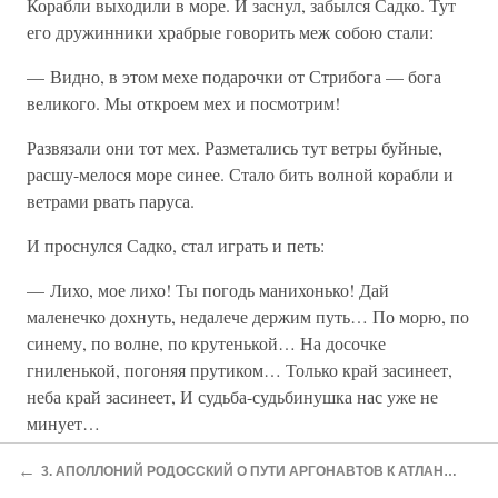
Корабли выходили в море. И заснул, забылся Садко. Тут
его дружинники храбрые говорить меж собою стали:
— Видно, в этом мехе подарочки от Стрибога — бога
великого. Мы откроем мех и посмотрим!
Развязали они тот мех. Разметались тут ветры буйные,
расшу-мелося море синее. Стало бить волной корабли и
ветрами рвать паруса.
И проснулся Садко, стал играть и петь:
— Лихо, мое лихо! Ты погодь манихонько! Дай
маленечко дохнуть, недалече держим путь… По морю, по
синему, по волне, по крутенькой… На досочке
гниленькой, погоняя прутиком… Только край засинеет,
неба край засинеет, И судьба-судьбинушка нас уже не
минует…
Ой да что-то застит, как слеза глаза…
←
3. АПОЛЛОНИЙ РОДОССКИЙ О ПУТИ АРГОНАВТОВ К АТЛАНТИДЕ (ИЗВЛЕЧЕНИЯ ИЗ «АРГОНАВТИКИ»).