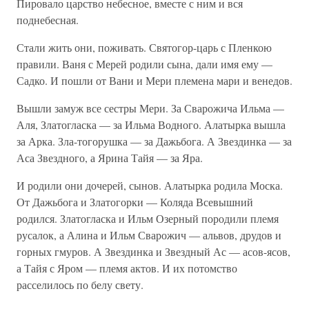
Пировало царство небесное, вместе с ним и вся
поднебесная.
Стали жить они, поживать. Святогор-царь с Пленкою
правили. Ваня с Мерей родили сына, дали имя ему —
Садко. И пошли от Вани и Мери племена мари и венедов.
Вышли замуж все сестры Мери. За Сварожича Ильма —
Аля, Златогласка — за Ильма Водного. Алатырка вышла
за Арка. Зла-тогорушка — за Дажьбога. А Звездинка — за
Аса Звездного, а Ярина Тайя — за Яра.
И родили они дочерей, сынов. Алатырка родила Моска.
От Дажьбога и Златогорки — Коляда Всевышний
родился. Златогласка и Ильм Озерный породили племя
русалок, а Алина и Ильм Сварожич — альвов, друдов и
горных гмуров. А Звездинка и Звездный Ас — асов-ясов,
а Тайя с Яром — племя актов. И их потомство
расселилось по белу свету.