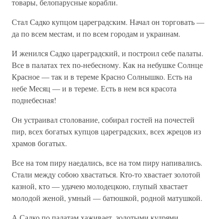
товары, белопарусные корабли.
Стал Садко купцом цареградским. Начал он торговать —
да по всем местам, и по всем городам и украинам.
И женился Садко цареградский, и построил себе палаты.
Все в палатах тех по-небесному. Как на небушке Солнце
Красное — так и в тереме Красно Солнышко. Есть на
небе Месяц — и в тереме. Есть в нем вся красота
поднебесная!
Он устраивал столование, собирал гостей на почестей
пир, всех богатых купцов цареградских, всех жрецов из
храмов богатых.
Все на том пиру наедались, все на том пиру напивались.
Стали между собою хвастаться. Кто-то хвастает золотой
казной, кто — удачею молодецкою, глупый хвастает
молодой женой, умный — батюшкой, родной матушкой.
А Садко по палатам хаживает, золотыми кудрями