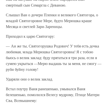
смертный сын Семаргла с Деваною.
Слышал Ван о дочери Пленки и великого Святогора, о
младой Святогоровне Мере, будто Мерюшка краше
Месяца и светлей Зари-Зареницы.
Приходил к царю Святогору:
— Аи же ты, Святогорушка Родович! У тебя есть дочка
любимая, млада Мерюшка Святогоровна! Я с тобою
бьюсь о велик заклад: буду прятаться я три раза, если я
сумею укрыться —Мерю выдашь ты за меня, не смогу —
руби буйну голову!
Ударяли они о велик заклад.
Встал поутру Ваня ранешенько, умывался Ваня
белешенько, помолился Велесу мудрому, Птице Матери
Сва, Всевышнему: