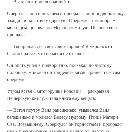
— Вы храните меня и милуйте!
Обернулся он горностаем и пробрался он в подворотенку,
заходил в палаточку царскую. Обернулся там добрым
молодцем, целовал он Мерюшку милую. Целовал ее и
прощался:
— Ты прощай же, свет Святогоровна! Я укроюсь от
Святогора так, что он меня не отыщет.
Он опять ушел в подворотню, поскакал по чистому
полюшку, миновал он тридевять вязов, тридесятым сам
обернулся.
Утром встал Святогорушка Родович — раскрывал
Вещерскую книгу. Стала книга ему вещать:
— Встал поутру Ваня ранешенько, умывался Ваня
белешенько и молился Велесу мудрому, Птице Матери
Сва, Всевышнему. Обернулся он горностаем и пробрался
сам в подворотенку, заходил в палаточку царскую,