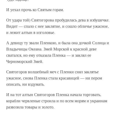
И уехал прочь ко Святым горам.
От удара той) Святогорова пробудилась дева в избушечке.
Видит — спало с нее заклятие, и сошло обличье ужасное,
и лежит алтын в изголовье.
А девицу ту звали Пленкою, и была она дочкой Солнца и
Владычицы Океана. Змей Морской к красной деве
сватался, но ему отказала Пленка — и заклял ее
Черноморский Змей.
Святогоров волшебный меч с Пленки снял заклятье
ужасное, снова Пленка стала красавицей — ни пером
описать, ни вздумать.
И на тот алтын Святогоров Пленка начала торговать,
корабли червленые строила и по всем морям и украинам
развозила товары и золото.