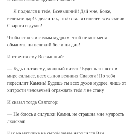
— Я поднялся к тебе, Всевышний! Дай мне, Боже,
великий дар! Сделай так, чтоб стал я сильнее всех сынов
Сварога и духов!
Чтобы стал я и самым мудрым, чтоб не мог меня
обмануть ни великий бог и ни див!
И ответил ему Всевышний:
— Будь по-твоему, мощный витязь! Будешь ты всех в
мире сильнее, всех сынов великих Сварога! Но тебя
пересилит Камень! Будешь ты всех духов мудрее, лишь от
хитрости человечьей ограждать тебя я не стану!
И сказал тогда Святогор:
— Не боюсь я силушки Камня, не страшна мне мудрость
людская!
Как на матушке на сырой земле народился Ван —