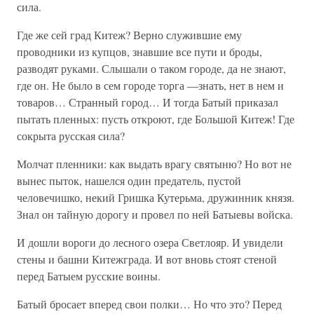
сила.
Где же сей град Китеж? Верно служившие ему
проводники из купцов, знавшие все пути и броды,
разводят руками. Слышали о таком городе, да не знают,
где он. Не было в сем городе торга —знать, нет в нем и
товаров… Странный город… И тогда Батый приказал
пытать пленных: пусть откроют, где Большой Китеж! Где
сокрыта русская сила?
Молчат пленники: как выдать врагу святыню? Но вот не
вынес пыток, нашелся один предатель, пустой
человечишко, некий Гришка Кутерьма, дружинник князя.
Знал он тайную дорогу и провел по ней Батыевы войска.
И дошли вороги до лесного озера Светлояр. И увидели
стены и башни Китежграда. И вот вновь стоят стеной
перед Батыем русские воины.
Батый бросает вперед свои полки… Но что это? Перед