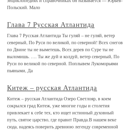
энциклопедиях и справочниках он называется — Юрьев-
Польский. Мало
Глава 7 Русская Атлантида
Глава 7 Русская Атлантида Ты гуляй – не гуляй, ветер
северный, По Руси по великой, по северной! Всех снегов
по Двине ты не выметешь, Всех дерев по Суре ты не
выломишь. …. Ты же дуй и колдуй, ветер северный, По
Руси по великой по северной. Поплывем Лукоморьями
пьяными, Да
Китеж – русская Атлантида
Китеж – русская Атлантида Озеро Светлояр, в коем
сокрылся град Китеж, уже многие годы и столетия
привлекает к себе тех, кто ищет истинный духовный
путь, святое царство, где правит Правда.В нашем веке
сюда, надеясь поверить древнюю легенду современной