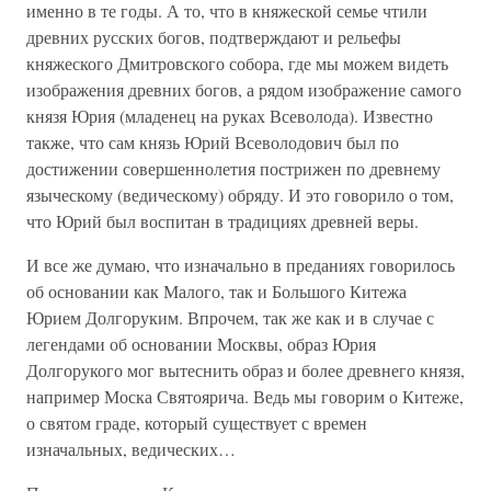
именно в те годы. А то, что в княжеской семье чтили
древних русских богов, подтверждают и рельефы
княжеского Дмитровского собора, где мы можем видеть
изображения древних богов, а рядом изображение самого
князя Юрия (младенец на руках Всеволода). Известно
также, что сам князь Юрий Всеволодович был по
достижении совершеннолетия пострижен по древнему
языческому (ведическому) обряду. И это говорило о том,
что Юрий был воспитан в традициях древней веры.
И все же думаю, что изначально в преданиях говорилось
об основании как Малого, так и Большого Китежа
Юрием Долгоруким. Впрочем, так же как и в случае с
легендами об основании Москвы, образ Юрия
Долгорукого мог вытеснить образ и более древнего князя,
например Моска Святоярича. Ведь мы говорим о Китеже,
о святом граде, который существует с времен
изначальных, ведических…