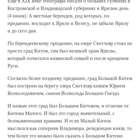
Еще в XIX веке этнографы писали о больших гуляниях в
Костромской и Владимирской губерниях в Ярилин день
(4 июня). А местные берендеи, род которых, по
преданию, восходит к Яриле и Велесу, не забыли Ярилу
и до сего дня.
По берендеевскому преданию, на озере Светлояр стоял не
просто град Китеж, там был великий храм Ярилы,
который почитался княжеской семьей и после крещения
Руси.
Согласно более позднему преданию, град Большой Китеж
был построен на берегу озера Светлояр князем Юрием
Всеволодовичем, сыном Всеволода Большое Гнездо.
И назван этот град был Большим Китежем, в отличие от
Китежа Малого. И был это город значительный, с
белокаменными храмами. И если Малый Китеж
мыслился как соперник Владимира, резиденции князя, то
тем более это можно было сказать о Большом Китеже.