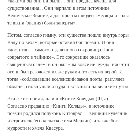
«какими бы они ни были… они предназначены для
существования». Они черпали в этом источнике
Ведическое Знание, а для простых людей «месяцы и годы
те врата (знания) были заперты».
Потом, согласно гимну, эти существа пошли внутрь горы
Валу по вехам, которые оставил бог поэзии. И они
«достигли… самого отдаленного сокровища Пани,
сокрытого в тайнике». Это сокровище оказалось
священным огнем, и он был «им вовсе не чужд», ибо этот
огонь был разожжен их же руками, то есть их верой. И
тогда «соблюдавшие вселенский закон поэты, разглядев
обманы, снова ушли оттуда и вступили на великие пути».
Эта же история дана и в «Книге Коляды» (III, а).
Согласно преданию «Книги Коляды», в источнике
поэзии родился полуконь Китоврас — великий кудесник
и строитель (его кельтское имя Мерлин), а также бог
мудрости и хмеля Квасура.