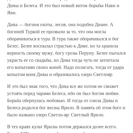
Дивы и Белеса. И это был новый виток борьбы Нави и
Яви.
Дива — богиня охоты, лесов, она подобна Диане. А
богиней Туркой ее прозвали за то, что она могла
оборачиваться в тура. В тура также оборачивался и бог
Белес. Белее воспылал страстью к Диве, но та хранила
верность своему мужу, богу грозы Перуну. Белее пытался
украсть ее со свадьбы, но Дива тогда чуть не затоптала
его копытами своих коней. Надо полагать, тогда от удара
копытом коня Дивы и образовалось озеро Светлояр.
И это был знак того, что Дива все же потом не сможет
устоять перед чарами Белеса, ибо он был богом любви.
Борьба обернулась любовью. И тогда от союза Дивы и
Белеса родился бог весны Ярило. В память об этом боге и
было названо озеро Светло-яр: Светлый Ярило.
В тех краях культ Ярилы потом держался долее всего.