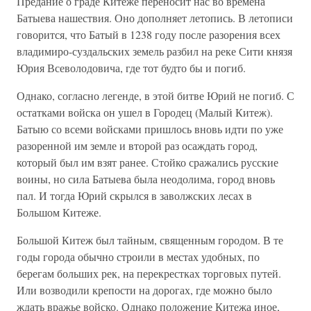
Предание о граде Китеже переносит нас во времена
Батыева нашествия. Оно дополняет летопись. В летописи
говорится, что Батый в 1238 году после разорения всех
владимиро-суздальских земель разбил на реке Сити князя
Юрия Всеволодовича, где тот будто бы и погиб.
Однако, согласно легенде, в этой битве Юрий не погиб. С
остатками войска он ушел в Городец (Малый Китеж).
Батыю со всеми войсками пришлось вновь идти по уже
разоренной им земле и второй раз осаждать город,
который был им взят ранее. Стойко сражались русские
воины, но сила Батыева была неодолима, город вновь
пал. И тогда Юрий скрылся в заволжских лесах в
Большом Китеже.
Большой Китеж был тайным, священным городом. В те
годы города обычно строили в местах удобных, по
берегам больших рек, на перекрестках торговых путей.
Или возводили крепости на дорогах, где можно было
ждать вражье войско. Однако положение Китежа иное,