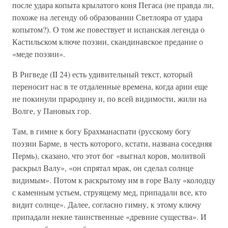
после удара копыта крылатого коня Пегаса (не правда ли,
похоже на легенду об образовании Светлояра от удара
копытом?). О том же повествует и испанская легенда о
Кастильском ключе поэзии, скандинавское предание о
«меде поэзии».
В Ригведе (II 24) есть удивительный текст, который
переносит нас в те отдаленные времена, когда арии еще
не покинули прародину и, по всей видимости, жили на
Волге, у Пановых гор.
Там, в гимне к богу Брахманаспати (русскому богу
поэзии Барме, в честь которого, кстати, названа соседняя
Пермь), сказано, что этот бог «выгнал коров, молитвой
раскрыл Валу», «он спрятал мрак, он сделал солнце
видимым». Потом к раскрытому им в горе Валу «колодцу
с каменным устьем, струящему мед, припадали все, кто
видит солнце». Далее, согласно гимну, к этому ключу
припадали некие таинственные «древние существа». И