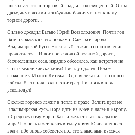
поскольку это не торговый град, а град священный. Он за
дремучими лесами и зыбучими болотами, нет к нему
торной дороги…
Сильно досадил Батыю Юрий Всеволодович. Почти год
Батый сражался с его полками. Сжег все города
Владимирской Руси. Но князь был жив, сопротивление
продолжалось. И вот после долгой военной дороги,
бесчисленных осад, изрядно обессилев, хан встретил на
Сити свежие войска князя! Насилу одолел. Новое
сражение у Малого Китежа. Ох, и велика сила степного
войска, был вновь взят и этот град. Но князь вновь
ускользнул!..
Сколько городов лежит в пепле и прахе. Залита кровью
Владимирская Русь. Пора идти на Киев и далее в Европу,
к Средиземному морю. Батый желает стать владыкой
мира! Но нельзя оставлять в тылу князя Юрия, личного
врага, ибо вновь соберется под его знаменами русская