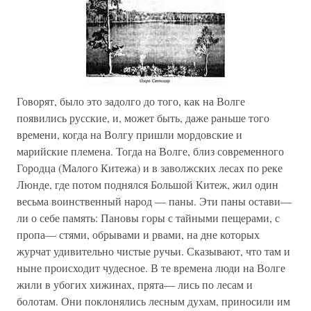
Говорят, было это задолго до того, как на Волге
появились русские, и, может быть, даже раньше того
времени, когда на Волгу пришли мордовские и
марийские племена. Тогда на Волге, близ современного
Городца (Малого Китежа) и в заволжских лесах по реке
Люнде, где потом поднялся Большой Китеж, жил один
весьма воинственный народ — паны. Эти паны остави—
ли о себе память: Пановы горы с тайными пещерами, с
пропа— стями, обрывами и рвами, на дне которых
журчат удивительно чистые ручьи. Сказывают, что там и
ныне происходит чудесное. В те времена люди на Волге
жили в убогих хижинах, прята— лись по лесам и
болотам. Они поклонялись лесным духам, приносили им