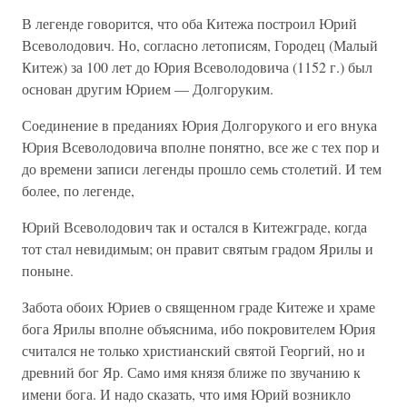
В легенде говорится, что оба Китежа построил Юрий
Всеволодович. Но, согласно летописям, Городец (Малый
Китеж) за 100 лет до Юрия Всеволодовича (1152 г.) был
основан другим Юрием — Долгоруким.
Соединение в преданиях Юрия Долгорукого и его внука
Юрия Всеволодовича вполне понятно, все же с тех пор и
до времени записи легенды прошло семь столетий. И тем
более, по легенде,
Юрий Всеволодович так и остался в Китежграде, когда
тот стал невидимым; он правит святым градом Ярилы и
поныне.
Забота обоих Юриев о священном граде Китеже и храме
бога Ярилы вполне объяснима, ибо покровителем Юрия
считался не только христианский святой Георгий, но и
древний бог Яр. Само имя князя ближе по звучанию к
имени бога. И надо сказать, что имя Юрий возникло