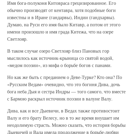
Имя бога-полуконя Китовраса грецизированное. Его
обычно производят от кентавра, хотя подобные боги
известны и в Иране (гандарвы), Индии (гандхарвы).
Думаю, на Руси его имя было Китавр, а потом от этого
имени произошло и имя града Китежа, что на озере
Светлояр.
В таком случае озеро Светлояр близ Пановых гор
мыслилось как источник-крыница со святой водой,
«медом поэзии», из мифа о борьбе богов с панами.
Но как же быть с преданием о Деве-Турке? Кто она? По
«Русским Ведам» очевидно, что это богиня Дива, дочь
бога неба Дыя и сестра Индры — того самого, что вместе
с Бармою раскрыл источник поэзии в валуне Валу.
Дива, как и все Дыевичи, в Ведах также противостоит
Валу и его брату Велесу, но в то же время внушает им
неодолимую страсть. Можно сказать, что история борьбы
Дыевичей и Вала имела продолжение в борьбе-любви