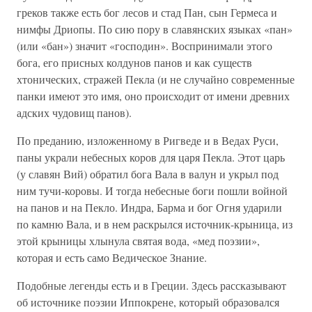
греков также есть бог лесов и стад Пан, сын Гермеса и
нимфы Дриопы. По сию пору в славянских языках «пан»
(или «бан») значит «господин». Воспринимали этого
бога, его присных колдунов панов и как существ
хтонических, стражей Пекла (и не случайно современные
панки имеют это имя, оно происходит от имени древних
адских чудовищ панов).
По преданию, изложенному в Ригведе и в Ведах Руси,
паны украли небесных коров для царя Пекла. Этот царь
(у славян Вий) обратил бога Вала в валун и укрыл под
ним тучи-коровы. И тогда небесные боги пошли войной
на панов и на Пекло. Индра, Барма и бог Огня ударили
по камню Вала, и в нем раскрылся источник-крыница, из
этой крыницы хлынула святая вода, «мед поэзии»,
которая и есть само Ведическое Знание.
Подобные легенды есть и в Греции. Здесь рассказывают
об источнике поэзии Иппокрене, который образовался