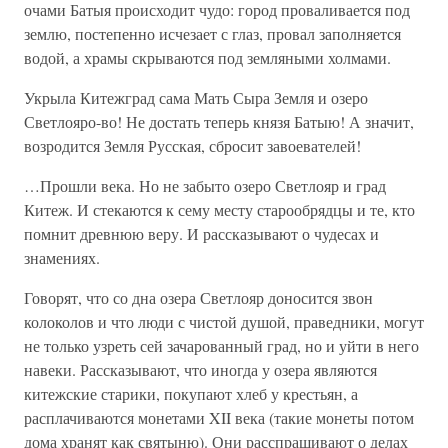
очами Батыя происходит чудо: город проваливается под
землю, постепенно исчезает с глаз, провал заполняется
водой, а храмы скрываются под земляными холмами.
Укрыла Китежград сама Мать Сыра Земля и озеро
Светлояро-во! Не достать теперь князя Батыю! А значит,
возродится Земля Русская, сбросит завоевателей!
…Прошли века. Но не забыто озеро Светлояр и град
Китеж. И стекаются к сему месту старообрядцы и те, кто
помнит древнюю веру. И рассказывают о чудесах и
знамениях.
Говорят, что со дна озера Светлояр доносится звон
колоколов и что люди с чистой душой, праведники, могут
не только узреть сей зачарованный град, но и уйти в него
навеки. Рассказывают, что иногда у озера являются
китежские старики, покупают хлеб у крестьян, а
расплачиваются монетами XII века (такие монеты потом
дома хранят как святыню). Они расспрашивают о делах