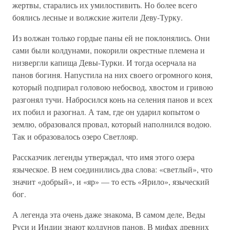
жертвы, старались их умилостивить. Но более всего
боялись лесные и волжские жители Деву-Турку.
Из волжан только гордые паны ей не поклонялись. Они
сами были колдунами, покорили окрестные племена и
низвергли капища Девы-Турки. И тогда осерчала на
панов богиня. Напустила на них своего огромного коня,
который подпирал головою небосвод, хвостом и гривою
разгонял тучи. Набросился конь на селения панов и всех
их побил и разогнал. А там, где он ударил копытом о
землю, образовался провал, который наполнился водою.
Так и образовалось озеро Светлояр.
Рассказчик легенды утверждал, что имя этого озера
языческое. В нем соединились два слова: «светлый», что
значит «добрый», и «яр» — то есть «Ярило», языческий
бог.
А легенда эта очень даже знакома, В самом деле, Веды
Руси и Индии знают колдунов панов. В мифах древних