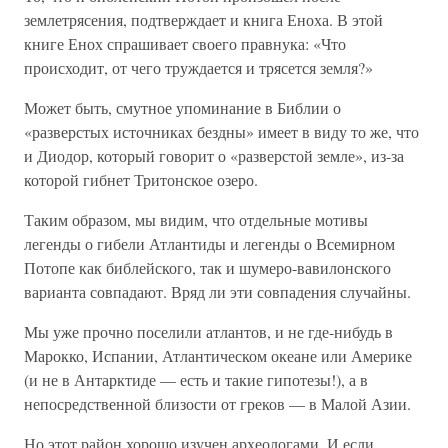
землетрясения, подтверждает и книга Еноха. В этой
книге Енох спрашивает своего правнука: «Что
происходит, от чего труждается и трясется земля?»
Может быть, смутное упоминание в Библии о
«разверстых источниках бездны» имеет в виду то же, что
и Диодор, который говорит о «разверстой земле», из-за
которой гибнет Тритонское озеро.
Таким образом, мы видим, что отдельные мотивы
легенды о гибели Атлантиды и легенды о Всемирном
Потопе как библейского, так и шумеро-вавилонского
варианта совпадают. Вряд ли эти совпадения случайны.
Мы уже прочно поселили атлантов, и не где-нибудь в
Марокко, Испании, Атлантическом океане или Америке
(и не в Антарктиде — есть и такие гипотезы!), а в
непосредственной близости от греков — в Малой Азии.
Но этот район хорошо изучен археологами. И если