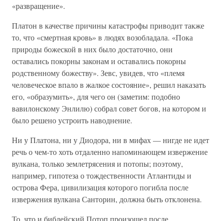
«развращение».
Платон в качестве причины катастрофы приводит также
то, что «смертная кровь» в людях возобладала. «Пока
природы божеской в них было достаточно, они
оставались покорны законам и оставались покорны
родственному божеству». Зевс, увидев, что «племя
человеческое впало в жалкое состояние», решил наказать
его, «образумить», для чего он (заметим: подобно
вавилонскому Энлилю) собрал совет богов, на котором и
было решено устроить наводнение.
Ни у Платона, ни у Диодора, ни в мифах — нигде не идет
речь о чем-то хоть отдаленно напоминающем извержение
вулкана, только землетрясения и потопы; поэтому,
например, гипотеза о тождественности Атлантиды и
острова Фера, цивилизация которого погибла после
извержения вулкана Санторин, должна быть отклонена.
То, что и библейский Потоп произошел после