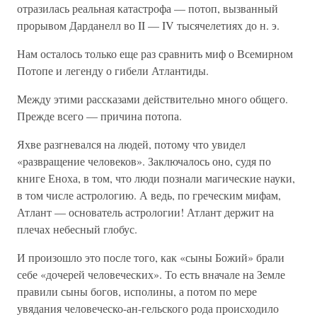
отразилась реальная катастрофа — потоп, вызванный
прорывом Дарданелл во II — IV тысячелетиях до н. э.
Нам осталось только еще раз сравнить миф о Всемирном
Потопе и легенду о гибели Атлантиды.
Между этими рассказами действительно много общего.
Прежде всего — причина потопа.
Яхве разгневался на людей, потому что увидел
«развращение человеков». Заключалось оно, судя по
книге Еноха, в том, что люди познали магические науки,
в том числе астрологию. А ведь, по греческим мифам,
Атлант — основатель астрологии! Атлант держит на
плечах небесный глобус.
И произошло это после того, как «сыны Божий» брали
себе «дочерей человеческих». То есть вначале на Земле
правили сыны богов, исполины, а потом по мере
увядания человеческо-ан-гельского рода происходило