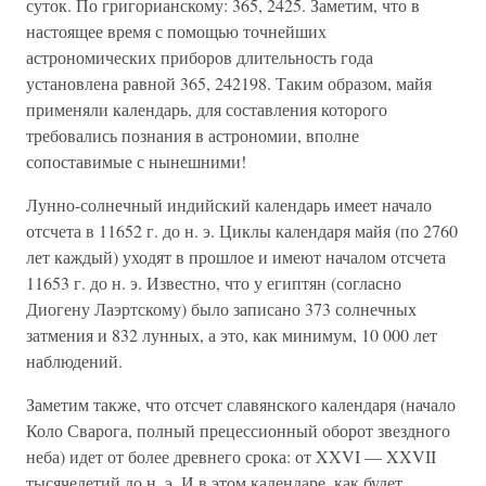
суток. По григорианскому: 365, 2425. Заметим, что в
настоящее время с помощью точнейших
астрономических приборов длительность года
установлена равной 365, 242198. Таким образом, майя
применяли календарь, для составления которого
требовались познания в астрономии, вполне
сопоставимые с нынешними!
Лунно-солнечный индийский календарь имеет начало
отсчета в 11652 г. до н. э. Циклы календаря майя (по 2760
лет каждый) уходят в прошлое и имеют началом отсчета
11653 г. до н. э. Известно, что у египтян (согласно
Диогену Лаэртскому) было записано 373 солнечных
затмения и 832 лунных, а это, как минимум, 10 000 лет
наблюдений.
Заметим также, что отсчет славянского календаря (начало
Коло Сварога, полный прецессионный оборот звездного
неба) идет от более древнего срока: от XXVI — XXVII
тысячелетий до н. э. И в этом календаре, как будет