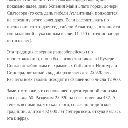
показано далее, день Успения Майи Злато горки, дочери
Святогора (то есть день гибели Атлантиды), приходится
на середину этого календаря. Если рассчитывать по
прецессии, то это дает год гибели Атлантиды, в точности
совпадающий с указанным выше: 11 150 (с точностью до
пятисот лет).
Эта традиция северная (гиперборейская) по
происхождению, и она была известна также в Шумере.
Согласно табличкам из храмовых библиотек Ниппура и
Сиппара, звездный свод оборачивается за 25 920 лет.
Расчеты всех таблиц исходят из священного числа 12 960.
Заметим также, что основа шестидесятеричной системы
сосс равна 60. Разделим 25 920 на сосс, получим 432. А
теперь вспомним, что кали-юга, согласно индийской
традиции, длится 432 000 лет (теперь ясно, откуда взялась
эта цифра).