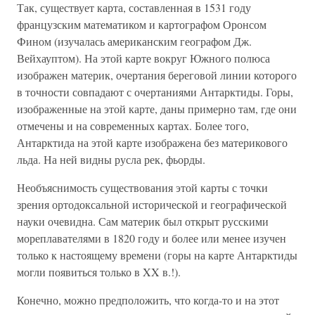
Так, существует карта, составленная в 1531 году
французским математиком и картографом Оронсом
Фином (изучалась американским географом Дж.
Вейхауптом). На этой карте вокруг Южного полюса
изображен материк, очертания береговой линии которого
в точности совпадают с очертаниями Антарктиды. Горы,
изображенные на этой карте, даны примерно там, где они
отмечены и на современных картах. Более того,
Антарктида на этой карте изображена без материкового
льда. На ней видны русла рек, фьорды.
Необъяснимость существования этой карты с точки
зрения ортодоксальной исторической и географической
науки очевидна. Сам материк был открыт русскими
мореплавателями в 1820 году и более или менее изучен
только к настоящему времени (горы на карте Антарктиды
могли появиться только в XX в.!).
Конечно, можно предположить, что когда-то и на этот