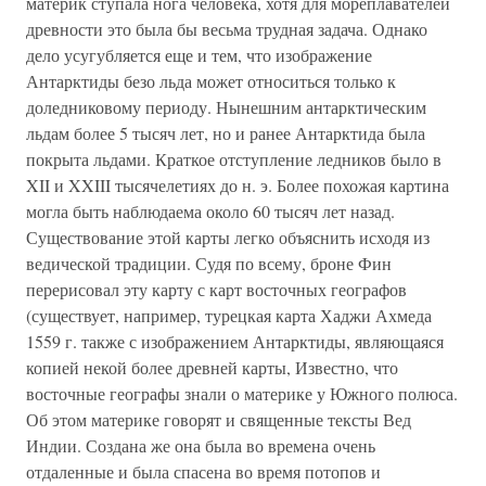
материк ступала нога человека, хотя для мореплавателей
древности это была бы весьма трудная задача. Однако
дело усугубляется еще и тем, что изображение
Антарктиды безо льда может относиться только к
доледниковому периоду. Нынешним антарктическим
льдам более 5 тысяч лет, но и ранее Антарктида была
покрыта льдами. Краткое отступление ледников было в
XII и XXIII тысячелетиях до н. э. Более похожая картина
могла быть наблюдаема около 60 тысяч лет назад.
Существование этой карты легко объяснить исходя из
ведической традиции. Судя по всему, броне Фин
перерисовал эту карту с карт восточных географов
(существует, например, турецкая карта Хаджи Ахмеда
1559 г. также с изображением Антарктиды, являющаяся
копией некой более древней карты, Известно, что
восточные географы знали о материке у Южного полюса.
Об этом материке говорят и священные тексты Вед
Индии. Создана же она была во времена очень
отдаленные и была спасена во время потопов и