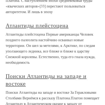
Платона. С наступлением эпохи средневековья труды
«языческих авторов»[33] перестают пользоваться
авторитетом. И лишь в эпоху
Атлантиды плейстоцена
Атлантиды плейстоцена Первые американцы Человек
позднего палеолита настойчиво осваивал новые
территории. Он шел за метелями, к Арктике, по следам
уползающего ледника, все ближе и ближе к царству
Снежной королевы. Естественно, туда его гнала нужда,
необходимость
Поиски Атлантиды на западе и
востоке
Поиски Атлантиды на западе и востоке За Геракловыми
Столбами Вернёмся к рассказу Платона.Платон помещает
Атлантиду в Атлантическом океане к западу от