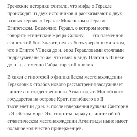
Греческие историки считали, что мифы о Геракле
происходят из двух источников и рассказывают о двух
разных героях: о Геракле Микенском и Геракле
Египетском. Возможно, Геракл, о котором могли
говорить египетские жрецы Солону, — это племенной
египетский бог. Значит, нельзя быть уверенными в том,
что в Египте VI века до н. эпод Геракловыми столпами
подразумевали то же, что имел в виду Платон в III веке
до н. э., а именно Гибралтарский пролив.
В связи с гипотезой о финикийском местонахождении
Геракловых столбов нового рассмотрения заслуживает
гипотеза о тождественности Атлантиды и Минойского
государства на острове Крит, погибшего во II
тысячелетии до н. э. после извержения вулкана Санторин
в Эгейском море. Эта гипотеза наряду с гипотезой об
атлантическом местонахождении Атлантиды ныне имеет
большое количество приверженцев.