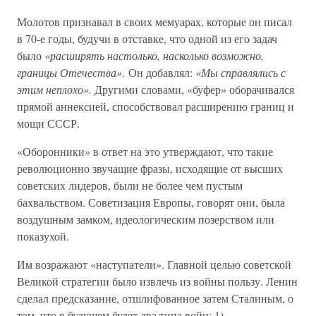
Молотов признавал в своих мемуарах, которые он писал
в 70-е годы, будучи в отставке, что одной из его задач
было
«расширять настолько, насколько возможно,
границы Отечества»
. Он добавлял:
«Мы справлялись с
этим неплохо».
Другими словами, «буфер» оборачивался
прямой аннексией, способствовал расширению границ и
мощи СССР.
«Оборонники» в ответ на это утверждают, что такие
революционно звучащие фразы, исходящие от высших
советских лидеров, были не более чем пустым
бахвальством. Советизация Европы, говорят они, была
воздушным замком, идеологическим позерством или
показухой.
Им возражают «наступатели». Главной целью советской
Великой стратегии было извлечь из войны пользу. Ленин
сделал предсказание, отшлифованное затем Сталиным, о
том, что в будущем будет два типа войн: 1)