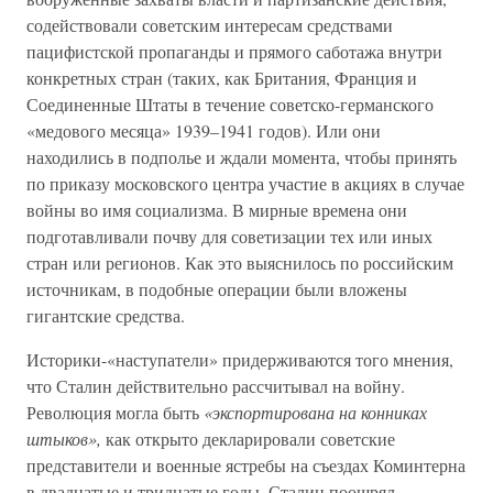
содействовали советским интересам средствами
пацифистской пропаганды и прямого саботажа внутри
конкретных стран (таких, как Британия, Франция и
Соединенные Штаты в течение советско-германского
«медового месяца» 1939–1941 годов). Или они
находились в подполье и ждали момента, чтобы принять
по приказу московского центра участие в акциях в случае
войны во имя социализма. В мирные времена они
подготавливали почву для советизации тех или иных
стран или регионов. Как это выяснилось по российским
источникам, в подобные операции были вложены
гигантские средства.
Историки-«наступатели» придерживаются того мнения,
что Сталин действительно рассчитывал на войну.
Революция могла быть
«экспортирована на конниках
штыков»,
как открыто декларировали советские
представители и военные ястребы на съездах Коминтерна
в двадцатые и тридцатые годы. Сталин поощрял