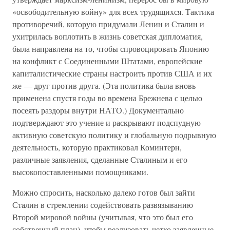
«освободительную войну» для всех трудящихся. Тактика
противоречий, которую придумали Ленин и Сталин и
ухитрилась воплотить в жизнь советская дипломатия,
была направлена на то, чтобы спровоцировать Японию
на конфликт с Соединенными Штатами, европейские
капиталистические страны настроить против США и их
же — друг против друга. (Эта политика была вновь
применена спустя годы во времена Брежнева с целью
посеять раздоры внутри НАТО.) Документально
подтверждают это учение и раскрывают подспудную
активную советскую политику и глобальную подрывную
деятельность, которую практиковал Коминтерн,
различные заявления, сделанные Сталиным и его
высокопоставленными помощниками.
Можно спросить, насколько далеко готов был зайти
Сталин в стремлении содействовать развязыванию
Второй мировой войны (учитывая, что это был его
собственный план), чтобы реализовать четко заявленные