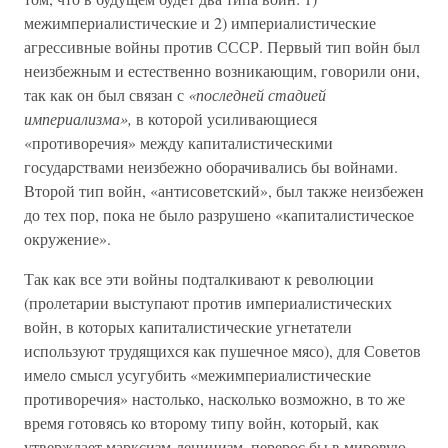
межимпериалистические и 2) империалистические
агрессивные войны против СССР. Первый тип войн был
неизбежным и естественно возникающим, говорили они,
так как он был связан с
«последней стадией
империализма»,
в которой усиливающиеся
«противоречия» между капиталистическими
государствами неизбежно оборачивались бы войнами.
Второй тип войн, «антисоветский», был также неизбежен
до тех пор, пока не было разрушено «капиталистическое
окружение».
Так как все эти войны подталкивают к революции
(пролетарии выступают против империалистических
войн, в которых капиталистические угнетатели
используют трудящихся как пушечное мясо), для Советов
имело смысл усугубить «межимпериалистические
противоречия» настолько, насколько возможно, в то же
время готовясь ко второму типу войн, который, как
утверждает марксизм-ленинизм, перерос бы в мировую