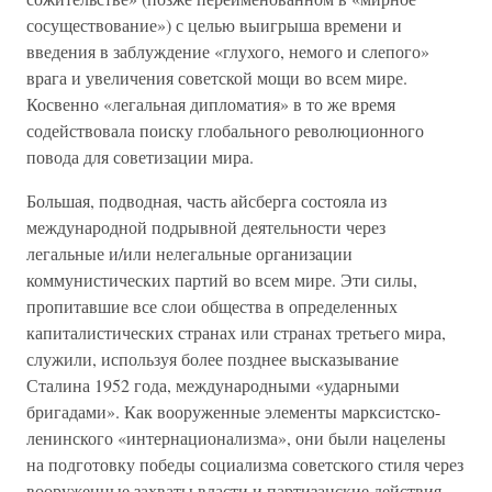
сосуществование») с целью выигрыша времени и
введения в заблуждение «глухого, немого и слепого»
врага и увеличения советской мощи во всем мире.
Косвенно «легальная дипломатия» в то же время
содействовала поиску глобального революционного
повода для советизации мира.
Большая, подводная, часть айсберга состояла из
международной подрывной деятельности через
легальные и/или нелегальные организации
коммунистических партий во всем мире. Эти силы,
пропитавшие все слои общества в определенных
капиталистических странах или странах третьего мира,
служили, используя более позднее высказывание
Сталина 1952 года, международными «ударными
бригадами». Как вооруженные элементы марксистско-
ленинского «интернационализма», они были нацелены
на подготовку победы социализма советского стиля через
вооруженные захваты власти и партизанские действия,