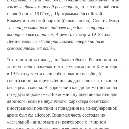
«зажгли факел мировой революции»,
писал он в наброске
первой после 1917 года Программы Российской
Коммунистической партии (большевиков). Советы будут
«нести революцию в наиболее передовые страны и
вообще во все страны».
В речи от 7 марта 1918 года
Ленин заявлял:
«История шагает вперед на базе
освободительных войн».
Эти принципы никогда не были забыты. Ревизионисты
«наступатели» замечают, что с учреждением Коминтерна
в 1919 году мечта о способствовании всеобщей
советизации, которую Ленин так долго лелеял, наконец
была реализована. Вскоре советская дипломатия пошла
по «двум дорожкам». Возможно, лучшей аналогией для
двойного, если не двуличного, характера советской
иностранной политики и поведения на международной
арене был бы айсберг. Видимая часть состояла из
«легальной» дипломатии и разговоров о «мирном
сожительстве» (позже переименованном в «мирное