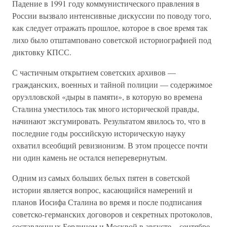
Падение в 1991 году коммунистического правления в
России вызвало интенсивные дискуссии по поводу того,
как следует отражать прошлое, которое в свое время так
лихо было отштамповано советской историографией под
диктовку КПСС.
С частичным открытием советских архивов —
гражданских, военных и тайной полиции — содержимое
оруэлловской «дыры в памяти», в которую во времена
Сталина уместилось так много исторической правды,
начинают эксгумировать. Результатом явилось то, что в
последние годы российскую историческую науку
охватил всеобщий ревизионизм. В этом процессе почти
ни один камень не остался неперевернутым.
Одним из самых больших белых пятен в советской
истории является вопрос, касающийся намерений и
планов Иосифа Сталина во время и после подписания
советско-германских договоров и секретных протоколов,
составленных Берлином и Москвой в августе—сентябре