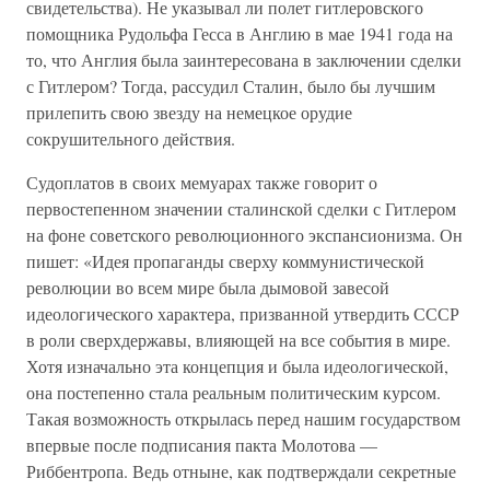
свидетельства). Не указывал ли полет гитлеровского
помощника Рудольфа Гесса в Англию в мае 1941 года на
то, что Англия была заинтересована в заключении сделки
с Гитлером? Тогда, рассудил Сталин, было бы лучшим
прилепить свою звезду на немецкое орудие
сокрушительного действия.
Судоплатов в своих мемуарах также говорит о
первостепенном значении сталинской сделки с Гитлером
на фоне советского революционного экспансионизма. Он
пишет: «Идея пропаганды сверху коммунистической
революции во всем мире была дымовой завесой
идеологического характера, призванной утвердить СССР
в роли сверхдержавы, влияющей на все события в мире.
Хотя изначально эта концепция и была идеологической,
она постепенно стала реальным политическим курсом.
Такая возможность открылась перед нашим государством
впервые после подписания пакта Молотова —
Риббентропа. Ведь отныне, как подтверждали секретные