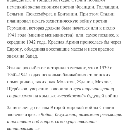
немецкий экспансионизм против Франции, Голландии,
Бельгии, Люксембурга и Британии. При этом Сталин
планировал начать захватническую войну против
Германии, которая должна была начаться или к июлю
1941 года (мнение меньшинства), или, самое позднее, к
середине 1942 года. Красная Армия пронеслась бы через
Европу, объединяя восставшие массы и неся красное
знамя на Запад.
Эти же российские историки замечают, что в 1939 и
1940–1941 годах несколько ближайших сталинских
помощников, таких, как Молотов, Жданов, Мехлис,
Щербаков, уверенно говорили о
«расширении границ
социализма»
на крыльях
«неизбежной»
будущей войны.
За пять лет до начала Второй мировой войны Сталин
зловеще изрек:
«Война, безусловно, развяжет революцию
и поставит под вопрос само существование
капитализма…».