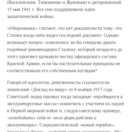
(Василевским, Тимошенко и Жуковым) и датированный
15 мая 1941 г. Все они поддерживали идею
захватнической войны.
«Оборонники» считают, что нет доказательств тому, что
Сталин когда-либо видел последний документ. Однако
возникает вопрос: осмелились ли бы генералы давать
подобные рекомендации Сталину, который незадолго до
этого произвел кровавую чистку офицерского состава
Красной Армии, если бы наступательные принципы не
соответствовали его собственным взглядам?
Говоря об идеологии, ревизионисты ссылаются на
ленинский «Доклад по миру» от 8 ноября 1917 года.
Советский лидер призвал тогда западные
«трудящиеся и
эксплуатируемые массы»
покончить с участием их наций
в Первой мировой войне и, следуя советскому примеру,
«освободить»
себя от
«всех форм рабства и
эксплуатации».
Социалистический
«новый порядок»,
продолжал Ленин,
«не будет связан соглашениями».
Мы