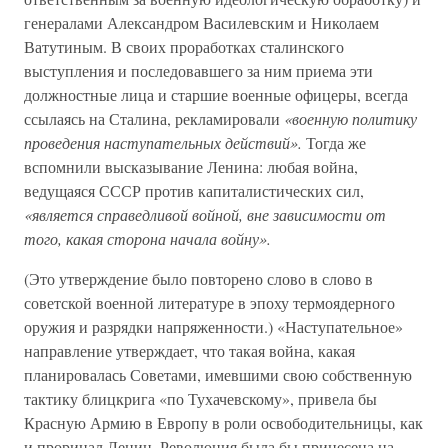
генералами Александром Василевским и Николаем
Ватутиным. В своих проработках сталинского
выступления и последовавшего за ним приема эти
должностные лица и старшие военные офицеры, всегда
ссылаясь на Сталина, рекламировали
«военную политику
проведения наступательных действий».
Тогда же
вспомнили высказывание Ленина: любая война,
ведущаяся СССР против капиталистических сил,
«является справедливой войной, вне зависимости от
того, какая сторона начала войну».
(Это утверждение было повторено слово в слово в
советской военной литературе в эпоху термоядерного
оружия и разрядки напряженности.) «Наступательное»
направление утверждает, что такая война, какая
планировалась Советами, имевшими свою собственную
тактику блицкрига «по Тухачевскому», привела бы
Красную Армию в Европу в роли освободительницы, как
и прорицал Ленин. Революция была бы принесена на