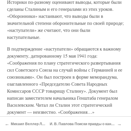
Историки по-разному оценивают выводы, которые были
сделаны Сталиным и его генералами из этих уроков.
«Оборонники» настаивают, что выводы были в
значительной степени оборонительные по своей природе;
«наступатели» же считают, что они были
наступательные.
В подтверждение «наступатели» обращаются к важному
документу, датированному 15 мая 1941 года:
«Соображения по плану стратегического развертывания
сил Советского Союза на случай войны с Германией и ее
союзниками». Он был построен в форме меморандума,
озаглавленного «Председателю Совета Народных
Комиссаров СССР товарищу Сталину». Документ был
написан заместителем начальника Генштаба генералом
Василевским. Читал ли Сталин этот стратегический
документ — неизвестно. «Соображения…»
воспроизведены полностью в книге Афанасьева. В
←
→
Михаил Веллер Ледокол Суворов
И. В. Павлова Поиски правды o кануне Второй мировой войны
относящемся к спору отрывке читаем: «Учитывая, что