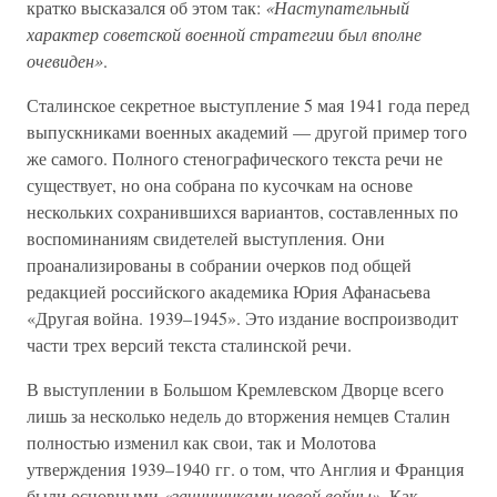
кратко высказался об этом так:
«Наступательный
характер советской военной стратегии был вполне
очевиден»
.
Сталинское секретное выступление 5 мая 1941 года перед
выпускниками военных академий — другой пример того
же самого. Полного стенографического текста речи не
существует, но она собрана по кусочкам на основе
нескольких сохранившихся вариантов, составленных по
воспоминаниям свидетелей выступления. Они
проанализированы в собрании очерков под общей
редакцией российского академика Юрия Афанасьева
«Другая война. 1939–1945». Это издание воспроизводит
части трех версий текста сталинской речи.
В выступлении в Большом Кремлевском Дворце всего
лишь за несколько недель до вторжения немцев Сталин
полностью изменил как свои, так и Молотова
утверждения 1939–1940 гг. о том, что Англия и Франция
были основными
«зачинщиками новой войны».
Как