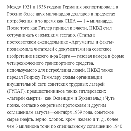
Между 1921 и 1938 годами Германия экспортировала в
Россию более двух миллиардов долларов в предметах
потребления, в то время как США — 1,4 миллиарда.
После того как Гитлер пришел к власти, НКВД стал
сотрудничать с немецким гестапо. (Статья в
постсоветском еженедельнике «Аргументы и факты»
познакомила читателей с документами на советское
изобретение некоего д-ра Берга — газовая камера в форме
четырехколесного транспортного средства,
используемого для истребления людей. НКВД также
передал Генриху Гиммлеру схемы организации
внушительной сети советских трудовых лагерей
(ГУЛАГ), предшественников таких гитлеровских
«лагерей смерти», как Освенцим и Бухенвальд.) Чуть
позже, согласно секретным протоколам и другим
соглашениям августа—сентября 1939 года, советское
сырье (нефть, зерно, хлопок, хром, железо и т. д., более
чем 3 миллиона тонн по специальному соглашению 1940