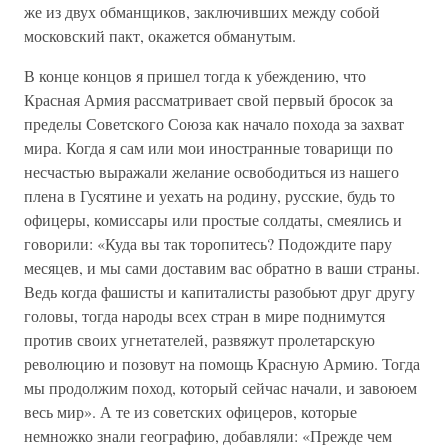
же из двух обманщиков, заключивших между собой
московский пакт, окажется обманутым.
В конце концов я пришел тогда к убеждению, что
Красная Армия рассматривает свой первый бросок за
пределы Советского Союза как начало похода за захват
мира. Когда я сам или мои иностранные товарищи по
несчастью выражали желание освободиться из нашего
плена в Гусятине и уехать на родину, русские, будь то
офицеры, комиссары или простые солдаты, смеялись и
говорили: «Куда вы так торопитесь? Подождите пару
месяцев, и мы сами доставим вас обратно в ваши страны.
Ведь когда фашисты и капиталисты разобьют друг другу
головы, тогда народы всех стран в мире поднимутся
против своих угнетателей, развяжут пролетарскую
революцию и позовут на помощь Красную Армию. Тогда
мы продолжим поход, который сейчас начали, и завоюем
весь мир». А те из советских офицеров, которые
немножко знали географию, добавляли: «Прежде чем