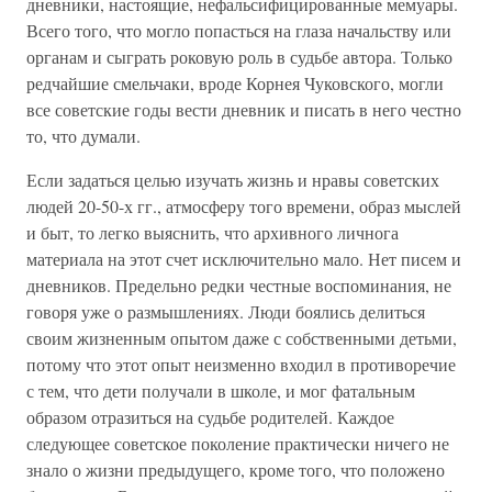
дневники, настоящие, нефальсифицированные мемуары.
Всего того, что могло попасться на глаза начальству или
органам и сыграть роковую роль в судьбе автора. Только
редчайшие смельчаки, вроде Корнея Чуковского, могли
все советские годы вести дневник и писать в него честно
то, что думали.
Если задаться целью изучать жизнь и нравы советских
людей 20-50-х гг., атмосферу того времени, образ мыслей
и быт, то легко выяснить, что архивного личнога
материала на этот счет исключительно мало. Нет писем и
дневников. Предельно редки честные воспоминания, не
говоря уже о размышлениях. Люди боялись делиться
своим жизненным опытом даже с собственными детьми,
потому что этот опыт неизменно входил в противоречие
с тем, что дети получали в школе, и мог фатальным
образом отразиться на судьбе родителей. Каждое
следующее советское поколение практически ничего не
знало о жизни предыдущего, кроме того, что положено