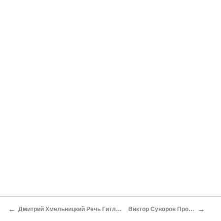
←
→
Дмитрий Хмельницкий Речь Гитлера 3 октября 1941 года
Виктор Суворов Про полмиллиарда