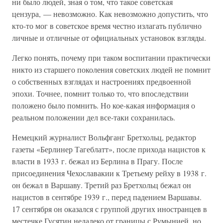
ни было людей, зная о том, что такое советская
цензура, — невозможно. Как невозможно допустить, что
кто-то мог в советское время честно излагать публично
личные и отличные от официальных установок взгляды.
Легко понять, почему при таком воспитании практически
никто из старшего поколения советских людей не помнит
о собственных взглядах и настроениях предвоенной
эпохи. Точнее, помнит только то, что впоследствии
положено было помнить. Но кое-какая информация о
реальном положении дел все-таки сохранилась.
Немецкий журналист Вольфганг Бретхольц, редактор
газеты «Берлинер Тагеблатт», после прихода нацистов к
власти в 1933 г. бежал из Берлина в Прагу. После
присоединения Чехославакии к Третьему рейху в 1938 г.
он бежал в Варшаву. Третий раз Бретхольц бежал он
нацистов в сентябре 1939 г., перед падением Варшавы.
17 сентября он оказался с группой других иностранцев в
местечке Гусятин недалеко от границы с Румынией, но