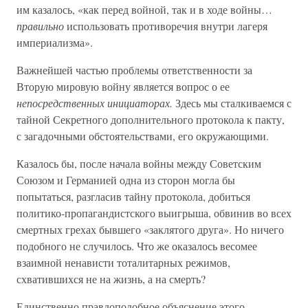
им казалось, «как перед войной, так и в ходе войны…
правильно
использовать противоречия внутри лагеря
империализма».
Важнейшей частью проблемы ответственности за
Вторую мировую войну является вопрос о ее
непосредственных инициаторах.
Здесь мы сталкиваемся с
тайной Секретного дополнительного протокола к пакту,
с загадочными обстоятельствами, его окружающими.
Казалось бы, после начала войны между Советским
Союзом и Германией одна из сторон могла бы
попытаться, разгласив тайну протокола, добиться
политико-пропагандистского выигрыша, обвинив во всех
смертных грехах бывшего «заклятого друга». Но ничего
подобного не случилось. Что же оказалось весомее
взаимной ненависти тоталитарных режимов,
схватившихся не на жизнь, а на смерть?
Единственно правдоподобное объяснение этого