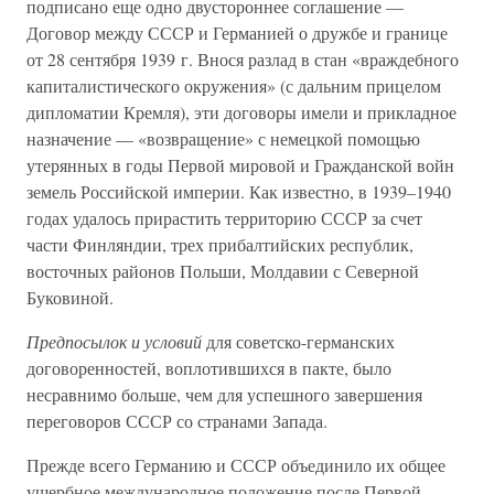
подписано еще одно двустороннее соглашение —
Договор между СССР и Германией о дружбе и границе
от 28 сентября 1939 г. Внося разлад в стан «враждебного
капиталистического окружения» (с дальним прицелом
дипломатии Кремля), эти договоры имели и прикладное
назначение — «возвращение» с немецкой помощью
утерянных в годы Первой мировой и Гражданской войн
земель Российской империи. Как известно, в 1939–1940
годах удалось прирастить территорию СССР за счет
части Финляндии, трех прибалтийских республик,
восточных районов Польши, Молдавии с Северной
Буковиной.
Предпосылок и условий
для советско-германских
договоренностей, воплотившихся в пакте, было
несравнимо больше, чем для успешного завершения
переговоров СССР со странами Запада.
Прежде всего Германию и СССР объединило их общее
ущербное международное положение после Первой