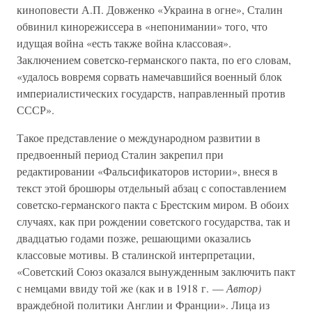
киноповести А.П. Довженко «Украина в огне», Сталин
обвинил кинорежиссера в «непонимании» того, что
идущая война «есть также война классовая».
Заключением советско-германского пакта, по его словам,
«удалось вовремя сорвать намечавшийся военный блок
империалистических государств, направленный против
СССР».
Такое представление о международном развитии в
предвоенный период Сталин закрепил при
редактировании «Фальсификаторов истории», внеся в
текст этой брошюры отдельный абзац с сопоставлением
советско-германского пакта с Брестским миром. В обоих
случаях, как при рождении советского государства, так и
двадцатью годами позже, решающими оказались
классовые мотивы. В сталинской интерпретации,
«Советский Союз оказался вынужденным заключить пакт
с немцами ввиду той же (как и в 1918 г. —
Автор)
враждебной политики Англии и Франции». Лица из