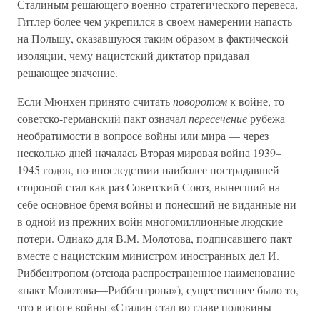
Сталиным решающего военно-стратегического перевеса,
Гитлер более чем укрепился в своем намерении напасть
на Польшу, оказавшуюся таким образом в фактической
изоляции, чему нацистский диктатор придавал
решающее значение.
Если Мюнхен принято считать
поворотом
к войне, то
советско-германский пакт означал
пересечение
рубежа
необратимости в вопросе войны или мира — через
несколько дней началась Вторая мировая война 1939–
1945 годов, но впоследствии наиболее пострадавшей
стороной стал как раз Советский Союз, вынесший на
себе основное бремя войны и понесший не виданные ни
в одной из прежних войн многомиллионные людские
потери. Однако для В.М. Молотова, подписавшего пакт
вместе с нацистским министром иностранных дел И.
Риббентропом (отсюда распространенное наименование
«пакт Молотова—Риббентропа»), существеннее было то,
что в итоге войны «Сталин стал во главе половины