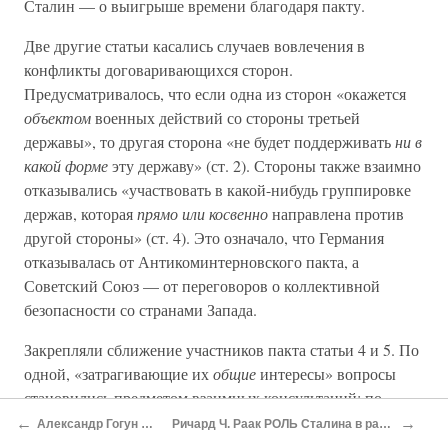
Сталин — о выигрыше времени благодаря пакту.
Две другие статьи касались случаев вовлечения в
конфликты договаривающихся сторон.
Предусматривалось, что если одна из сторон «окажется
объектом
военных действий со стороны третьей
державы», то другая сторона «не будет поддерживать
ни в
какой форме
эту державу» (ст. 2). Стороны также взаимно
отказывались «участвовать в какой-нибудь группировке
держав, которая
прямо или косвенно
направлена против
другой стороны» (ст. 4). Это означало, что Германия
отказывалась от Антикоминтерновского пакта, а
Советский Союз — от переговоров о коллективной
безопасности со странами Запада.
Закрепляли сближение участников пакта статьи 4 и 5. По
одной, «затрагивающие их
общие
интересы» вопросы
становились предметом взаимных консультаций; по
другой — в случае возникновения споров или
←
→
Александр Гогун Съезд воинствующих
Ричард Ч. Раак РОЛЬ Сталина в развязывании Второй Мировой войны
конфликтов между ними «по вопросам того или иного