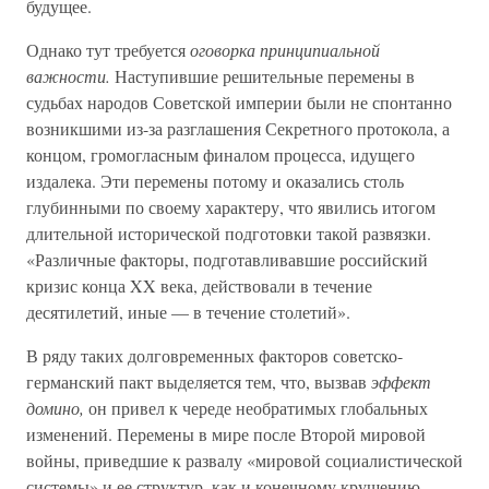
будущее.
Однако тут требуется
оговорка принципиальной
важности.
Наступившие решительные перемены в
судьбах народов Советской империи были не спонтанно
возникшими из-за разглашения Секретного протокола, а
концом, громогласным финалом процесса, идущего
издалека. Эти перемены потому и оказались столь
глубинными по своему характеру, что явились итогом
длительной исторической подготовки такой развязки.
«Различные факторы, подготавливавшие российский
кризис конца XX века, действовали в течение
десятилетий, иные — в течение столетий».
В ряду таких долговременных факторов советско-
германский пакт выделяется тем, что, вызвав
эффект
домино,
он привел к череде необратимых глобальных
изменений. Перемены в мире после Второй мировой
войны, приведшие к развалу «мировой социалистической
системы» и ее структур, как и конечному крушению