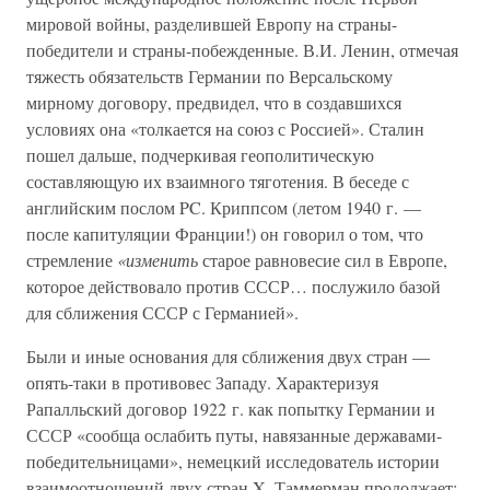
мировой войны, разделившей Европу на страны-
победители и страны-побежденные. В.И. Ленин, отмечая
тяжесть обязательств Германии по Версальскому
мирному договору, предвидел, что в создавшихся
условиях она «толкается на союз с Россией». Сталин
пошел дальше, подчеркивая геополитическую
составляющую их взаимного тяготения. В беседе с
английским послом PC. Криппсом (летом 1940 г. —
после капитуляции Франции!) он говорил о том, что
стремление
«изменить
старое равновесие сил в Европе,
которое действовало против СССР… послужило базой
для сближения СССР с Германией».
Были и иные основания для сближения двух стран —
опять-таки в противовес Западу. Характеризуя
Рапалльский договор 1922 г. как попытку Германии и
СССР «сообща ослабить путы, навязанные державами-
победительницами», немецкий исследователь истории
взаимоотношений двух стран X. Таммерман продолжает: