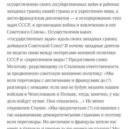
осуществлению своих
государственных задач
в районах
западных границ нашей страны и к укреплению мира, а
англо-французская дипломатия — к игнорированию этих
задач СССР, к организации войны и вовлечению в нее
Советского Союза». Осуществления каких
«государственных задач» вдоль своих западных границ
добивался Советский Союз? И почему западные деятели
не видели связи между интересами внешней политики
СССР и «укреплением мира»? Предоставим слово
Молотову, разделяющему со Сталиным ответственность
за предвоенную советскую внешнюю политику: «Мы
вели переговоры с англичанами и французами до (?)
разговора с немцами: если они
не будут мешать
нашим
войскам в Чехословакии и Польше, тогда, конечно, у нас
дела пойдут лучше. Они отказались…» Не менее
откровенен Сталин: «Мы предпочитали (?) соглашение с
так называемыми демократическими странами и поэтому
вели переговоры. Но англичане и французы хотели нас
иметь в батраках и притом за это ничего не платить! Мы,