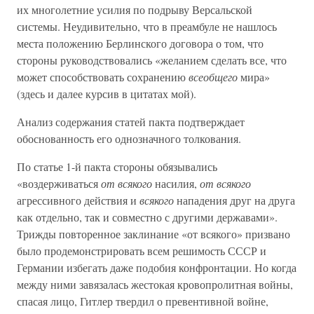
их многолетние усилия по подрыву Версальской
системы. Неудивительно, что в преамбуле не нашлось
места положению Берлинского договора о том, что
стороны руководствовались «желанием сделать все, что
может способствовать сохранению
всеобщего
мира»
(здесь и далее курсив в цитатах мой).
Анализ содержания статей пакта подтверждает
обоснованность его однозначного толкования.
По статье 1-й пакта стороны обязывались
«воздерживаться
от всякого
насилия,
от всякого
агрессивного действия и
всякого
нападения друг на друга
как отдельно, так и совместно с другими державами».
Трижды повторенное заклинание «от всякого» призвано
было продемонстрировать всем решимость СССР и
Германии избегать даже подобия конфронтации. Но когда
между ними завязалась жестокая кровопролитная войны,
спасая лицо, Гитлер твердил о превентивной войне,