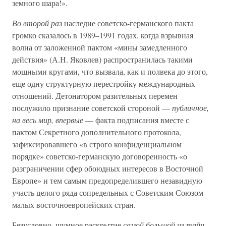
земного шара!».
Во второй раз
наследие советско-германского пакта
громко сказалось в 1989–1991 годах, когда взрывная
волна от заложенной пактом «мины замедленного
действия» (А.Н. Яковлев) распространилась такими
мощными кругами, что вызвала, как и полвека до этого,
еще одну структурную перестройку международных
отношений. Детонатором разительных перемен
послужило признание советской стороной —
публичное,
на весь мир, впервые
— факта подписания вместе с
пактом Секретного дополнительного протокола,
зафиксировавшего «в строго конфиденциальном
порядке» советско-германскую договоренность «о
разграничении сфер обоюдных интересов в Восточной
Европе» и тем самым предопределившего незавидную
участь целого ряда сопредельных с Советским Союзом
малых восточноевропейских стран.
Безусловно, шумное раскрытие
самой большой из тайн