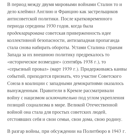
В период между двумя мировыми войнами Сталин то и
дело клеймил Англию и Францию как застрельщиков
антисоветской политики. После кратковременного
периода середины 1930 годов, когда была
продекларирована
советская приверженность идее
коллективной безопасности, антизападная пропаганда
стала снова набирать обороты. Устами Сталина странам
Запада за их внешнюю политику предрекалось то
«историческое возмездие» (сентябрь 1938 г.), то
«серьезный провал» (март 1939 г.). Придерживаясь канвы
событий, приходится признать, что участие Советского
Союза в коалиции с западными демократиями оказалось
вынужденным. Правители в Кремле рассматривали
войну с нацизмом
исключительно
под углом укрепления
позиций социализма в мире. Великой Отечественной
войной она стала для простых советских людей,
отстоявших себя и свои семьи, свои дома, свою родину.
В разгар войны, при обсуждении на Политбюро в 1943 г.