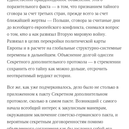
поразительного факта — в том, что признанием тайного
сговора за счет третьих стран, прежде всего за счет
ближайшей жертвы — Польши, сговора за считаные дни
до всеобщего европейского конфликта, снимался вопрос
о том,
кто и как
развязал Вторую мировую войну.
Развязал в целях перекройки политической карты
Европы и в расчете на глобальные структурно-системные
перемены в дальнейшем. Объяснение долгой одиссеи
Секретного дополнительного протокола — в стремлении
сохранить его тайну как можно дольше, отсрочить
неотвратимый вердикт истории.
Все же, как уже подчеркивалось, дело было не столько в
приложенном к пакту Секретном дополнительном
протоколе, сколько в самом пакте. Возникший с самого
начала всеобщий интерес к закулисным маневрам,
окружавшим заключение советско-германского пакта, и
вероятным секретным договоренностям помимо
объявленного соглашения как бы заслонил собой его