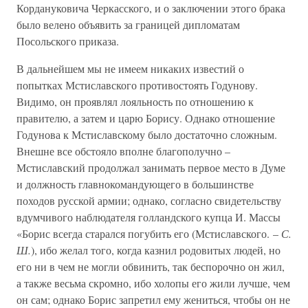
Кордануковича Черкасского, и о заключении этого брака
было велено объявить за границей дипломатам
Посольского приказа.
В дальнейшем мы не имеем никаких известий о
попытках Мстиславского противостоять Годунову.
Видимо, он проявлял лояльность по отношению к
правителю, а затем и царю Борису. Однако отношение
Годунова к Мстиславскому было достаточно сложным.
Внешне все обстояло вполне благополучно –
Мстиславский продолжал занимать первое место в Думе
и должность главнокомандующего в большинстве
походов русской армии; однако, согласно свидетельству
вдумчивого наблюдателя голландского купца И. Массы
«Борис всегда старался погубить его (Мстиславского. –
С.
Ш.
), ибо желал того, когда казнил родовитых людей, но
его ни в чем не могли обвинить, так беспорочно он жил,
а также весьма скромно, ибо холопы его жили лучше, чем
он сам; однако Борис запретил ему жениться, чтобы он не