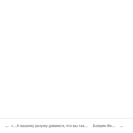
←
→
«…А вашему разуму дивимся, что вы таким плутням веры имете…»: легенда о «царевиче Петре» и русские бастарды
Боярин Федор Иванович Шереметев