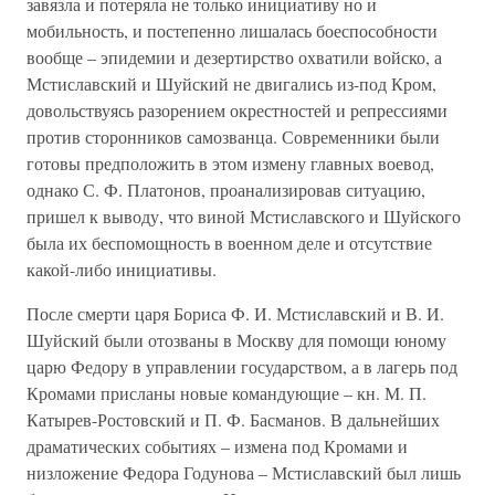
завязла и потеряла не только инициативу но и
мобильность, и постепенно лишалась боеспособности
вообще – эпидемии и дезертирство охватили войско, а
Мстиславский и Шуйский не двигались из-под Кром,
довольствуясь разорением окрестностей и репрессиями
против сторонников самозванца. Современники были
готовы предположить в этом измену главных воевод,
однако С. Ф. Платонов, проанализировав ситуацию,
пришел к выводу, что виной Мстиславского и Шуйского
была их беспомощность в военном деле и отсутствие
какой-либо инициативы.
После смерти царя Бориса Ф. И. Мстиславский и В. И.
Шуйский были отозваны в Москву для помощи юному
царю Федору в управлении государством, а в лагерь под
Кромами присланы новые командующие – кн. М. П.
Катырев-Ростовский и П. Ф. Басманов. В дальнейших
драматических событиях – измена под Кромами и
низложение Федора Годунова – Мстиславский был лишь