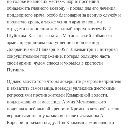
по голове во многих местех». Борис поспешил
обнадежить главного воеводу – послал для его лечения
придворного врача, особо благодарил за верную службу и
пролитую кровь, а также усилил армию новыми
отрядами и дополнил командный корпус князем В. И.
Шуйским. Как только князь Мстиславский «обмогся»
армия предприняла наступление и в битве под
Добрыничами 21 января 1605 г. Лжедмитрий I потерпел
сокрушительное поражение, потерял большую часть
своей армии, чудом спасся и укрылся в крепости
Путивль.
Однако вместо того чтобы довершить разгром неприятеля
и захватить самозванца, воеводы увлеклись жестокими
репрессиями против жителей Комарицкой волости,
поддержавших самозванца. Армия Мстиславского
подошла к небольшой крепости Кромы, в которой засели
верные самозванцу казаки во главе с атаманом А.
Корелой, и начали осаду. Под Кромами армия надолго