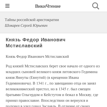
ВикиЧтение
Тайны российской аристократии
Шокарев Сергей Юрьевич
Князь Федор Иванович
Мстиславский
Князь Федор Иванович Мстиславский
Род князей Мстиславских берет свое начало от одного из
младших сыновей великого князя литовского Гедимина
князя Явнуты (Евнутий) (в крещении Ивана
Гедиминовича). В 1341 г., по завещанию отца он занял
великокняжеский престол, но в 1345 г. был смещен
братьями Ольгердом и Кейстутом и бежал в Москву, где
принял православие. Впоследствии он вернулся и
получил в удел город Заславль. В отличие от своих