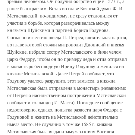
зрелым человеком. Он получил боярство еще в 1577 г., а
ранее был кравчим. Встав во главе Боярской думы Ф. И.
Мстиславский, по-видимому, не сразу отклонился от
участия в борьбе, которая разворачивалась между
князьями Шуйскими и партией Бориса Годунова.
Согласно известию шведа П. Петрея, влиятельная партия,
во главе которой стояли митрополит Дионисий и князья
Шуйские, избрали сестру Мстиславского и били челом
царю Федору, чтобы он по примеру деда и отца отправил
в монастырь бесплодную Ирину Годунову и женился на
княжне Мстиславской. Далее Петрей сообщает, что
Годунову удалось разрушить этот замысел, а княжна
Мстиславская была отправлена в монастырь (независимо
от Петрея о насильственном пострижении Мстиславской
сообщает и голландец И. Масса). Последнее сообщение
недостоверно, однако, попытка развести царя Федора с
Годуновой и женить на Мстиславской действительно
имела место. Не случайно в том же 1585 г. княжна
Мстиславская была выдана замуж за князя Василия