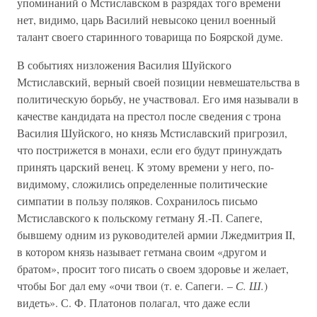
упоминаний о Мстиславском в разрядах того времени
нет, видимо, царь Василий невысоко ценил военный
талант своего старинного товарища по Боярской думе.
В событиях низложения Василия Шуйского
Мстиславский, верный своей позиции невмешательства в
политическую борьбу, не участвовал. Его имя называли в
качестве кандидата на престол после сведения с трона
Василия Шуйского, но князь Мстиславский пригрозил,
что пострижется в монахи, если его будут принуждать
принять царский венец. К этому времени у него, по-
видимому, сложились определенные политические
симпатии в пользу поляков. Сохранилось письмо
Мстиславского к польскому гетману Я.-П. Сапеге,
бывшему одним из руководителей армии Лжедмитрия II,
в котором князь называет гетмана своим «другом и
братом», просит того писать о своем здоровье и желает,
чтобы Бог дал ему «очи твои (т. е. Сапеги. –
С. Ш.
)
видеть». С. Ф. Платонов полагал, что даже если