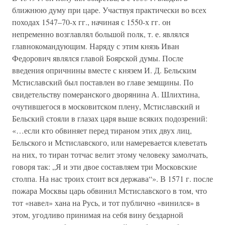
ближнюю думу при царе. Участвуя практически во всех
походах 1547–70-х гг., начиная с 1550-х гг. он
непременно возглавлял большой полк, т. е. являлся
главнокомандующим. Наряду с этим князь Иван
Федорович являлся главой Боярской думы. После
введения опричнины вместе с князем И. Д. Бельским
Мстиславский был поставлен во главе земщины. По
свидетельству померанского дворянина А. Шлихтина,
очутившегося в московитском плену, Мстиславский и
Бельский стояли в глазах царя выше всяких подозрений:
«…если кто обвиняет перед тираном этих двух лиц,
Бельского и Мстиславского, или намеревается клеветать
на них, то тиран тотчас велит этому человеку замолчать,
говоря так: „Я и эти двое составляем три Московские
столпа. На нас троих стоит вся держава“». В 1571 г. после
пожара Москвы царь обвинил Мстиславского в том, что
тот «навел» хана на Русь, и тот публично «винился» в
этом, угодливо принимая на себя вину бездарной