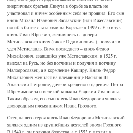
энергичных братьев Явнута в борьбе за власть не
участвовал и ничем особенным себя не проявил. Его сын
князь Михаил Иванович Заславский (или Ижеславский)
погиб в битве с татарами на Ворскле в 1399 г. Его внук
князь Иван Юрьевич, женившись на дочери
Мстиславского князя (также Гедиминовича), получил в
удел Мстиславль. Внук последнего – князь Федор
Михайлович, звавшийся уже Мстиславским, в 1525 г.
выехал на Русь, но без вотчины и получил в вотчину
Малоярославец, а в кормление Каширу. Князь Федор
Михайлович женился на племяннице Василия III
Анастасии Петровне, дочери крещеного царевича Петра
Ибремимовича и великой княжны Евдокии Ивановны.
Таким образом, его сын князь Иван Федорович являлся
двоюродным племянником Ивана Грозного.
Отец нашего героя князь Иван Федорович Мстиславский
являлся одним из крупнейших деятелей эпохи Грозного.
В 1549 г. он получил боярства, а с 1553 г. входил в