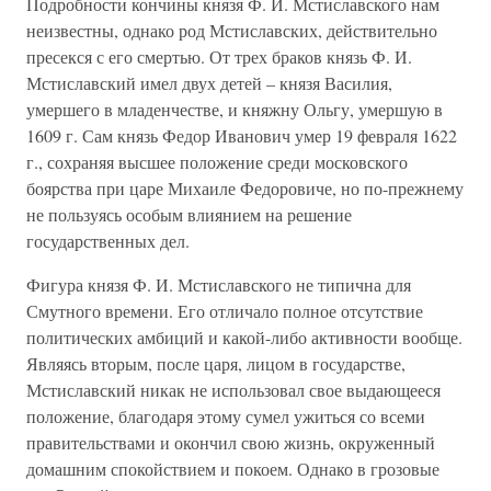
Подробности кончины князя Ф. И. Мстиславского нам
неизвестны, однако род Мстиславских, действительно
пресекся с его смертью. От трех браков князь Ф. И.
Мстиславский имел двух детей – князя Василия,
умершего в младенчестве, и княжну Ольгу, умершую в
1609 г. Сам князь Федор Иванович умер 19 февраля 1622
г., сохраняя высшее положение среди московского
боярства при царе Михаиле Федоровиче, но по-прежнему
не пользуясь особым влиянием на решение
государственных дел.
Фигура князя Ф. И. Мстиславского не типична для
Смутного времени. Его отличало полное отсутствие
политических амбиций и какой-либо активности вообще.
Являясь вторым, после царя, лицом в государстве,
Мстиславский никак не использовал свое выдающееся
положение, благодаря этому сумел ужиться со всеми
правительствами и окончил свою жизнь, окруженный
домашним спокойствием и покоем. Однако в грозовые