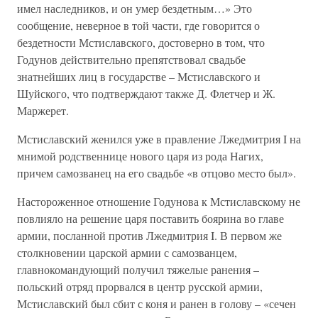
имел наследников, и он умер бездетным…» Это
сообщение, неверное в той части, где говорится о
бездетности Мстиславского, достоверно в том, что
Годунов действительно препятствовал свадьбе
знатнейших лиц в государстве – Мстиславского и
Шуйского, что подтверждают также Д. Флетчер и Ж.
Маржерет.
Мстиславский женился уже в правление Лжедмитрия I на
мнимой родственнице нового царя из рода Нагих,
причем самозванец на его свадьбе «в отцово место был».
Настороженное отношение Годунова к Мстиславскому не
повлияло на решение царя поставить боярина во главе
армии, посланной против Лжедмитрия I. В первом же
столкновении царской армии с самозванцем,
главнокомандующий получил тяжелые ранения –
польский отряд прорвался в центр русской армии,
Мстиславский был сбит с коня и ранен в голову – «сечен