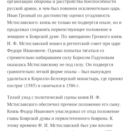
организации обороны и расстройства боеспособности
русской армии, в чем был повинен исключительно царь.
Иван Грозный по достоинству оценил угодливость
Мстиславского: князь не только не подвергся опале, но и
продолжал сохранять первенствующее положение в
земщине и Боярской думе. По завещанию Грозного князь
И. Ф. Мстиславский вошел в регентский совет при царе
Федоре Ивановиче. Однако попытка тягаться со
стремительно набиравшим силу Борисом Годуновым
оказалась Мстиславскому не под силу. Он подвергся
сравнительно легкой форме опалы – был вынужден
удалиться в Кирилло-Белозерский монастырь, где принял
постриг (1585) и скончался в 1586 г.
Тихий уход с политической сцены князя И. Ф.
Мстиславского обеспечил прочное положение его сыну.
Князь Федор Иванович унаследовал от отца положение
главы Боярской думы и первостепенного боярина. К
этому времени Ф. И. Мстиславский был уже вполне