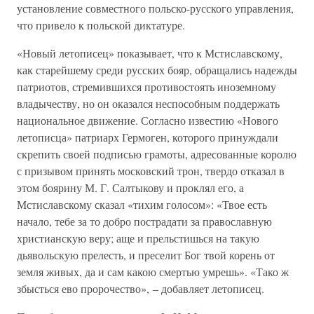
установление совместного польско-русского управления,
что привело к польской диктатуре.
«Новый летописец» показывает, что к Мстиславскому,
как старейшему среди русских бояр, обращались надежды
патриотов, стремившихся противостоять иноземному
владычеству, но он оказался неспособным поддержать
национальное движение. Согласно известию «Нового
летописца» патриарх Гермоген, которого принуждали
скрепить своей подписью грамоты, адресованные королю
с призывом принять московский трон, твердо отказал в
этом боярину М. Г. Салтыкову и проклял его, а
Мстиславскому сказал «тихим голосом»: «Твое есть
начало, тебе за то добро пострадати за православную
христианскую веру; аще и прельстишься на такую
дьявольскую прелесть, и преселит Бог твой корень от
земля живых, да и сам какою смертью умрешь». «Тако ж
збысться ево пророчество», – добавляет летописец.