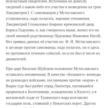
безучастным свидетелем. Источники не донесли
сведений о каком-либо его участии в возведении на трон
Лжедмитрия I. С самозванцем у Мстиславского
установились, надо полагать, хорошие отношения.
Лжедмитрий I пожаловал боярину кремлевский двор
Бориса Годунова, и, как говорилось выше, женил его на
своей мнимой родственнице Прасковье Ивановне Нагой.
Нет прямых данных об участии кн. Ф. И. Мстиславского
в заговоре против самозванца, надо полагать, он и здесь
не противился течению событий, но и не был в числе их
движителей.
При царе Василии Шуйском положение Мстиславского
оставалось неизменным. В качестве «большого» воеводы
он руководил войсками, посланными против «воров» к
Вырке (где был разбит отряд Лжепетра, пытавшийся
прорваться к Болотникову, осажденному в Калуге), а в
московской осаде от Тушинского вора возглавлял
государев полк, стоявший у Никитских ворот. Других