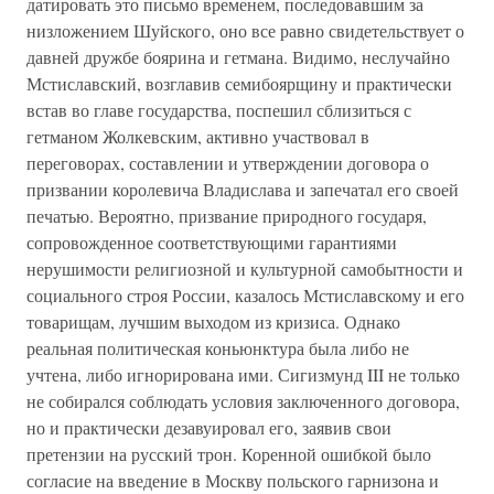
датировать это письмо временем, последовавшим за
низложением Шуйского, оно все равно свидетельствует о
давней дружбе боярина и гетмана. Видимо, неслучайно
Мстиславский, возглавив семибоярщину и практически
встав во главе государства, поспешил сблизиться с
гетманом Жолкевским, активно участвовал в
переговорах, составлении и утверждении договора о
призвании королевича Владислава и запечатал его своей
печатью. Вероятно, призвание природного государя,
сопровожденное соответствующими гарантиями
нерушимости религиозной и культурной самобытности и
социального строя России, казалось Мстиславскому и его
товарищам, лучшим выходом из кризиса. Однако
реальная политическая коньюнктура была либо не
учтена, либо игнорирована ими. Сигизмунд III не только
не собирался соблюдать условия заключенного договора,
но и практически дезавуировал его, заявив свои
претензии на русский трон. Коренной ошибкой было
согласие на введение в Москву польского гарнизона и