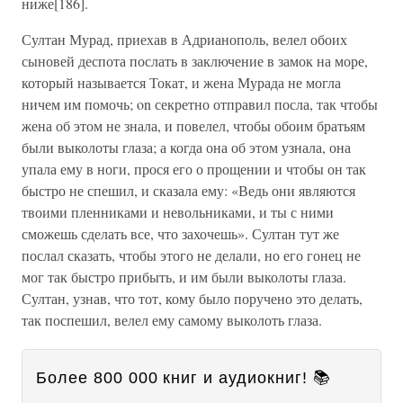
ниже[186].
Султан Мурад, приехав в Адрианополь, велел обоих
сыновей деспота послать в заключение в замок на море,
который называется Токат, и жена Мурада не могла
ничем им помочь; on секретно отправил посла, так чтобы
жена об этом не знала, и повелел, чтобы обоим братьям
были выколоты глаза; а когда она об этом узнала, она
упала ему в ноги, прося его о прощении и чтобы он так
быстро не спешил, и сказала ему: «Ведь они являются
твоими пленниками и невольниками, и ты с ними
сможешь сделать все, что захочешь». Султан тут же
послал сказать, чтобы этого не делали, но его гонец не
мог так быстро прибыть, и им были выколоты глаза.
Султан, узнав, что тот, кому было поручено это делать,
так поспешил, велел ему самому выколоть глаза.
Более 800 000 книг и аудиокниг! 📚