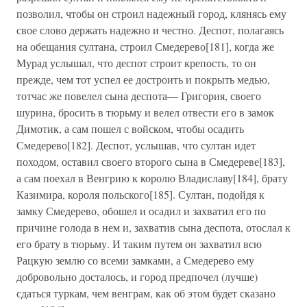
позволил, чтобы он строил надежный город, клянясь ему
свое слово держать надежно и честно. Деспот, полагаясь
на обещания султана, строил Смедерево[181], когда же
Мурад услышал, что деспот строит крепость, то он
прежде, чем тот успел ее достроить и покрыть медью,
тотчас же повелел сына деспота— Григория, своего
шурина, бросить в тюрьму и велел отвести его в замок
Димотик, а сам пошел с войском, чтобы осадить
Смедерево[182]. Деспот, услышав, что султан идет
походом, оставил своего второго сына в Смедереве[183],
а сам поехал в Венгрию к королю Владиславу[184], брату
Казимира, короля польского[185]. Султан, подойдя к
замку Смедерево, обошел и осадил и захватил его по
причине голода в нем и, захватив сына деспота, отослал к
его брату в тюрьму. И таким путем он захватил всю
Рацкую землю со всеми замками, а Смедерево ему
добровольно досталось, и город предпочел (лучше)
сдаться туркам, чем венграм, как об этом будет сказано