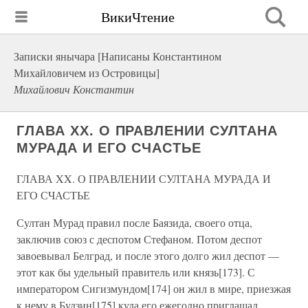
ВикиЧтение
Записки янычара [Написаны Константином
Михайловичем из Островицы]
Михайлович Константин
ГЛАВА XX. О ПРАВЛЕНИИ СУЛТАНА
МУРАДА И ЕГО СЧАСТЬЕ
ГЛАВА XX. О ПРАВЛЕНИИ СУЛТАНА МУРАДА И
ЕГО СЧАСТЬЕ
Султан Мурад правил после Баязида, своего отца,
заключив союз с деспотом Стефаном. Потом деспот
завоевывал Белград, и после этого долго жил деспот —
этот как бы удельный правитель или князь[173]. С
императором Сигизмундом[174] он жил в мире, приезжая
к нему в Будзин[175] куда его ежегодно приглашал