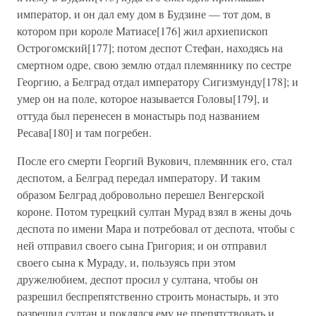
император, и он дал ему дом в Будзине — тот дом, в
котором при короле Матиасе[176] жил архиепископ
Острогомский[177]; потом деспот Стефан, находясь на
смертном одре, свою землю отдал племяннику по сестре
Георгию, а Белград отдал императору Сигизмунду[178]; и
умер он на поле, которое называется Головы[179], и
оттуда был перенесен в монастырь под названием
Ресава[180] и там погребен.
После его смерти Георгий Вукович, племянник его, стал
деспотом, а Белград передал императору. И таким
образом Белград добровольно перешел Венгерской
короне. Потом турецкий султан Мурад взял в жены дочь
деспота по имени Мара и потребовал от деспота, чтобы с
ней отправил своего сына Григория; и он отправил
своего сына к Мураду, и, пользуясь при этом
дружелюбием, деспот просил у султана, чтобы он
разрешил беспрепятственно строить монастырь, и это
разрешил султан и поклялся ему не препятствовать и