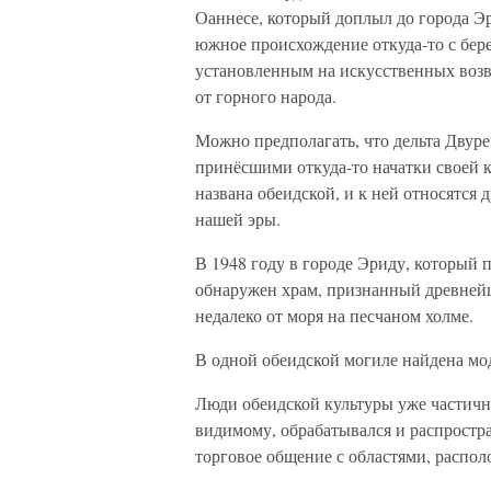
Оаннесе, который доплыл до города Эр
южное происхождение откуда-то с бер
установленным на искусственных возвы
от горного народа.
Можно предполагать, что дельта Двуре
принёсшими откуда-то начатки своей к
названа обеидской, и к ней относятся
нашей эры.
В 1948 году в городе Эриду, который
обнаружен храм, признанный древней
недалеко от моря на песчаном холме.
В одной обеидской могиле найдена мо
Люди обеидской культуры уже частичн
видимому, обрабатывался и распростр
торговое общение с областями, распо