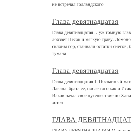
не встречал голландского
Глава девятнадцатая
Глава девятнадцатая …уж томную главу
лобзает Песок и мягкую траву. Ломоно
склоны гор, стаивали остатки снегов,
тумана
Глава девятнадцатая
Глава девятнадцатая 1. Посланный ма
Лавана, брата ее, после того как и Иса
Иаков начал свое путешествие по Хана
хотел
ГЛАВА ДЕВЯТНАДЦА
ГЛАВА ДЕВЯТНАДЦАТАЯ Март и апрель 