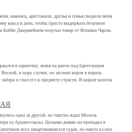
меня, наконец, арестовали, друзья и семья сводили меня
мму кокса в день, чтобы просто выдержать безумное
ом Бобби Джермейном получал товар от Япошки Чарли,
ержался в одиночку, живя на ранчо под бдительным
Весной, в пору случек, он загонял коров в кораль,
забора и гнал его к предмету страсти. В корале кипела
ТАЯ
ись одна за другой, но тщетно ждал Михель
ера из Архангельска. Целыми днями он пропадал в
апитанов всех швартовавшихся судов, но никто из них