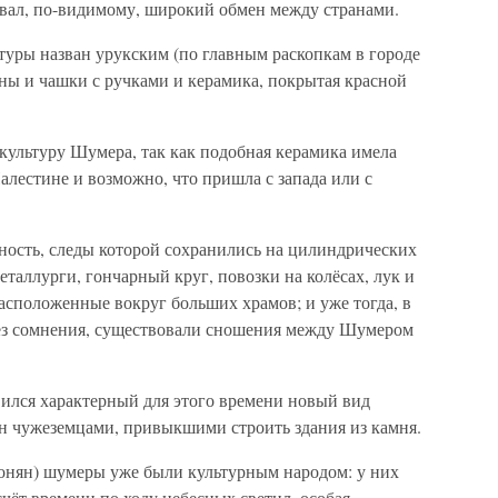
вал, по-видимому, широкий обмен между странами.
ры назван урукским (по главным раскопкам в городе
ны и чашки с ручками и керамика, покрытая красной
культуру Шумера, так как подобная керамика имела
лестине и возможно, что пришла с запада или с
ность, следы которой сохранились на цилиндрических
таллурги, гончарный круг, повозки на колёсах, лук и
расположенные вокруг больших храмов; и уже тогда, в
без сомнения, существовали сношения между Шумером
ился характерный для этого времени новый вид
н чужеземцами, привыкшими строить здания из камня.
лонян) шумеры уже были культурным народом: у них
чёт времени по ходу небесных светил, особая,