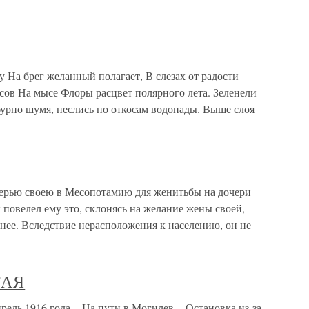
 На брег желанный полагает, В слезах от радости
сов На мысе Флоры расцвет полярного лета. Зеленели
 бурно шумя, неслись по откосам водопады. Выше слоя
терью своею в Месопотамию для женитьбы на дочери
к повелел ему это, склонясь на желание жены своей,
нее. Вследствие нерасположения к населению, он не
ТАЯ
1916 года. - На пути в Могилев. - Остановка из-за