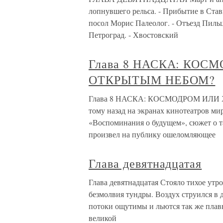
лопнувшего рельса. - Прибытие в Став
посол Морис Палеолог. - Отъезд Пильца
Петроград. - Хвостовский
Глава 8 НАСКА: КОС
ОТКРЫТЫМ НЕБОМ?
Глава 8 НАСКА: КОСМОДРОМ ИЛИ Х
тому назад на экранах кинотеатров м
«Воспоминания о будущем», сюжет о 
произвел на публику ошеломляющее
Глава девятнадцатая
Глава девятнадцатая Стояло тихое утр
безмолвия тундры. Воздух струился в 
потоки ощутимы и льются так же плавн
великой