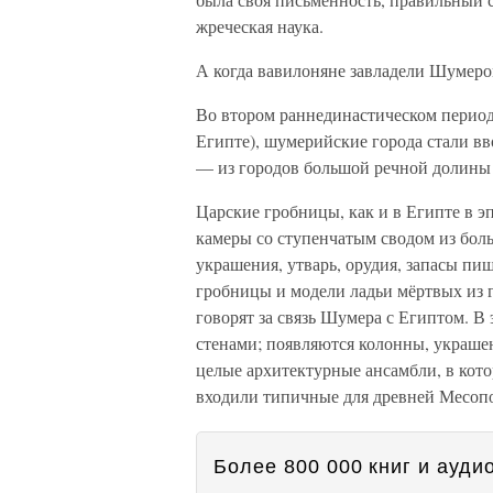
жреческая наука.
А когда вавилоняне завладели Шумером
Во втором раннединастическом периоде
Египте), шумерийские города стали вв
— из городов большой речной долины 
Царские гробницы, как и в Египте в э
камеры со ступенчатым сводом из бол
украшения, утварь, орудия, запасы пищ
гробницы и модели ладьи мёртвых из 
говорят за связь Шумера с Египтом. В
стенами; появляются колонны, украше
целые архитектурные ансамбли, в кото
входили типичные для древней Месопо
Более 800 000 книг и аудио