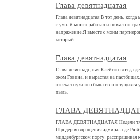
Глава девятнадцатая
Глава девятнадцатая В тот день, когда 
с ума. Я много работал и нюхал по гра
напряжение.Я вместе с моим партнер
который
Глава девятнадцатая
Глава девятнадцатая Клейтон всегда д
оком Гэвина, и вырастая на пастбищах. 
отсекал нужного быка из топчущихся у 
пыль,
ГЛАВА ДЕВЯТНАДЦА
ГЛАВА ДЕВЯТНАДЦАТАЯ Недели тянул
Шредер возвращения адмирала де Рюйт
мидделбургском порту, расспрашивая к