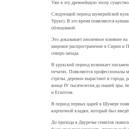
Уже в эту древнейшую эпоху существо
Следующий период шумерийской культу
Уруке). В это время появляются кувши
облицовкой.
Это доказывает иноземное влияние на 
широкое распространение в Сирии и Па
северо-запада.
В урукский период возникает письмен
печатях. Появляются профессионалы ме
стрелы, деревни вырастают в города, 
конце IV тысячелетия до нашей эры, 
и Египтом.
В период первых царей в Шумере появ
кирпичной кладки, который был введё
До прихода в Двуречье семитов (вави
была своя письменность, правильный с