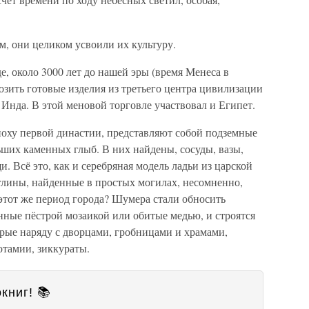
, они целиком усвоили их культуру.
, около 3000 лет до нашей эры (время Менеса в
озить готовые изделия из третьего центра цивилизации
Инда. В этой меновой торговле участвовал и Египет.
поху первой династии, представляют собой подземные
ьших каменных глыб. В них найдены, сосуды, вазы,
и. Всё это, как и серебряная модель ладьи из царской
глины, найденные в простых могилах, несомненно,
 этот же период города? Шумера стали обносить
нные пёстрой мозаикой или обитые медью, и строятся
рые наряду с дворцами, гробницами и храмами,
тамии, зиккураты.
книг! 📚