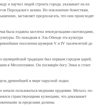
иду и научил людей строить города, указывает на их
егов Персидского залива. Но поклонение божествам,
шениях, заставляет предполагать, что они происходят
чья была издавна заселена земледельцами-скотоводами,
ультуры. По находкам в Эль-Обеиде эта культура
 древнейшие поселения шумеров V и IV тысячелетий до
 по шумерийской традиции был первым городом царей,
шим в Месопотамии. Он посвящён богу Энки и стоит
дель древнейшей в мире парусной лодки.
о начали пользоваться медными орудиями. Металл, по-
анялся странствующими кузнецами, что доказывает
ложенными за пределами долины.