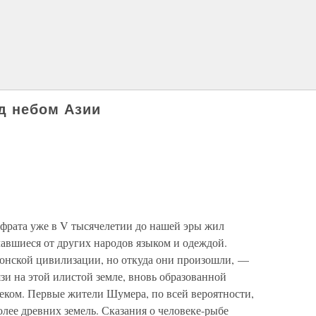
д небом Азии
фрата уже в V тысячелетии до нашей эры жил
вшиеся от других народов языком и одеждой.
онской цивилизации, но откуда они произошли, —
зи на этой илистой земле, вновь образованной
еком. Первые жители Шумера, по всей вероятности,
более древних земель. Сказания о человеке-рыбе