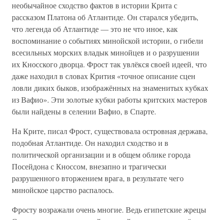
необычайное сходство фактов в истории Крита с
рассказом Платона об Атлантиде. Он старался убедить,
что легенда об Атлантиде — это не что иное, как
воспоминание о событиях минойской истории, о гибели
всесильных морских владык минойцев и о разрушении
их Кносского дворца. Фрост так увлёкся своей идеей, что
даже находил в словах Крития «точное описание сцен
ловли диких быков, изображённых на знаменитых кубках
из Вафио». Эти золотые кубки работы критских мастеров
были найдены в селении Вафио, в Спарте.
На Крите, писал Фрост, существовала островная держава,
подобная Атлантиде. Он находил сходство и в
политической организации и в общем облике города
Посейдона с Кноссом, внезапно и трагически
разрушенного вторжением врага, в результате чего
минойское царство распалось.
Фросту возражали очень многие. Ведь египетские жрецы