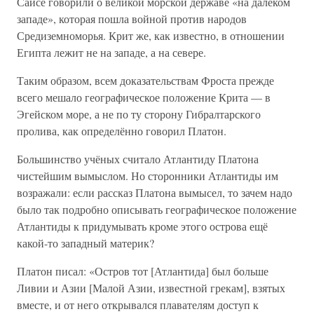
Саисе говорили о великой морской державе «на далёком
западе», которая пошла войной против народов
Средиземноморья. Крит же, как известно, в отношении
Египта лежит не на западе, а на севере.
Таким образом, всем доказательствам Фроста прежде
всего мешало географическое положение Крита — в
Эгейском море, а не по ту сторону Гибралтарского
пролива, как определённо говорил Платон.
Большинство учёных считало Атлантиду Платона
чистейшим вымыслом. Но сторонники Атлантиды им
возражали: если рассказ Платона вымысел, то зачем надо
было так подробно описывать географическое положение
Атлантиды к придумывать кроме этого острова ещё
какой-то западный материк?
Платон писал: «Остров тот [Атлантида] был больше
Ливии и Азии [Малой Азии, известной грекам], взятых
вместе, и от него открывался плавателям доступ к