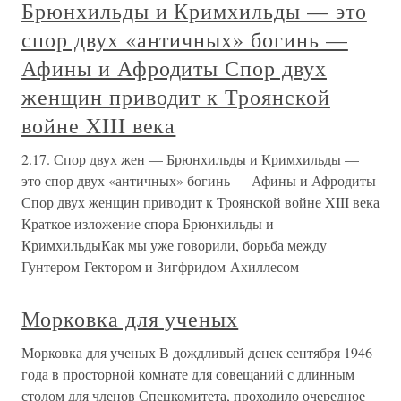
Брюнхильды и Кримхильды — это
спор двух «античных» богинь —
Афины и Афродиты Спор двух
женщин приводит к Троянской
войне XIII века
2.17. Спор двух жен — Брюнхильды и Кримхильды —
это спор двух «античных» богинь — Афины и Афродиты
Спор двух женщин приводит к Троянской войне XIII века
Краткое изложение спора Брюнхильды и
КримхильдыКак мы уже говорили, борьба между
Гунтером-Гектором и Зигфридом-Ахиллесом
Морковка для ученых
Морковка для ученых В дождливый денек сентября 1946
года в просторной комнате для совещаний с длинным
столом для членов Спецкомитета, проходило очередное