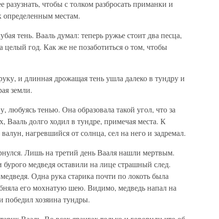
е разузнать, чтобы с толком разбросать приманки и
к определенным местам.
убая тень. Вааль думал: теперь ружье стоит два песца,
а целый год. Как же не позаботиться о том, чтобы
руку, и длинная дрожащая тень ушла далеко в тундру и
рая земли.
, любуясь тенью. Она образовала такой угол, что за
х, Вааль долго ходил в тундре, примечая места. К
 валун, нагревшийся от солнца, сел на него и задремал.
ернулся. Лишь на третий день Вааля нашли мертвым.
и бурого медведя оставили на лице страшный след.
медведя. Одна рука старика почти по локоть была
 обняла его мохнатую шею. Видимо, медведь напал на
и победил хозяина тундры.
тарик Вааль. Во всех ярангах только и говорили что об