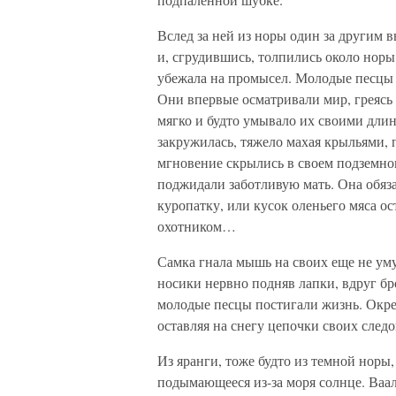
Вслед за ней из норы один за другим
и, сгрудившись, толпились около нор
убежала на промысел. Молодые песцы 
Они впервые осматривали мир, греясь 
мягко и будто умывало их своими дли
закружилась, тяжело махая крыльями, 
мгновение скрылись в своем подземно
поджидали заботливую мать. Она обяз
куропатку, или кусок оленьего мяса о
охотником…
Самка гнала мышь на своих еще не ум
носики нервно подняв лапки, вдруг бро
молодые песцы постигали жизнь. Окреп
оставляя на снегу цепочки своих следо
Из яранги, тоже будто из темной норы,
подымающееся из-за моря солнце. Ваал