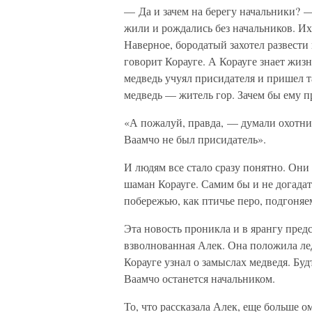
— Да и зачем на берегу начальники? 
жили и рождались без начальников. Их
Наверное, бородатый захотел развести
говорит Корауге. А Корауге знает жизн
медведь учуял присидателя и пришел т
медведь — житель гор. Зачем бы ему п
«А пожалуй, правда, — думали охотник
Ваамчо не был присидатель».
И людям все стало сразу понятно. Они 
шаман Корауге. Самим бы и не догадат
побережью, как птичье перо, подгоняе
Эта новость проникла и в ярангу пред
взволнованная Алек. Она положила лед 
Корауге узнал о замыслах медведя. Буд
Ваамчо останется начальником.
То, что рассказала Алек, еще больше о