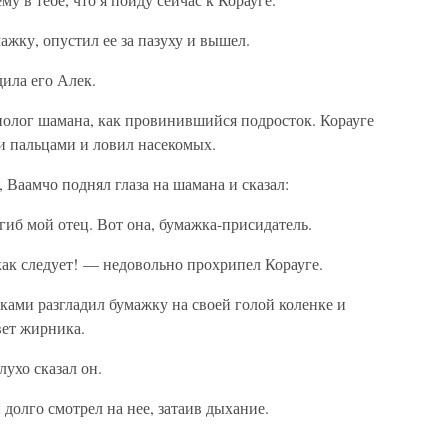
ажку, опустил ее за пазуху и вышел.
ила его Алек.
полог шамана, как провинившийся подросток. Корауге
и пальцами и ловил насекомых.
Ваамчо поднял глаза на шамана и сказал:
гиб мой отец. Вот она, бумажка-присидатель.
 как следует! — недовольно прохрипел Корауге.
ками разгладил бумажку на своей голой коленке и
вет жирника.
ухо сказал он.
долго смотрел на нее, затаив дыхание.