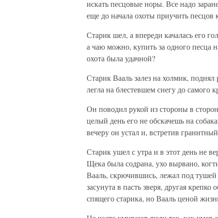
искать песцовые норы. Все надо заране
еще до начала охоты приучить песцов 
Старик шел, а впереди качалась его гол
а чаю можно, купить за одного песца н
охота была удачной?
Старик Вааль залез на холмик, поднял 
легла на блестевшем снегу до самого к
Он поводил рукой из стороны в сторону
целый день его не обскачешь на собака
вечеру он устал и, встретив гранитный
Старик ушел с утра и в этот день не в
Щека была содрана, ухо вырвано, когт
Вааль, скрючившись, лежал под тушей 
засунута в пасть зверя, другая крепко
спящего старика, но Вааль ценой жизн
Не часто умирают люди так, как умер с