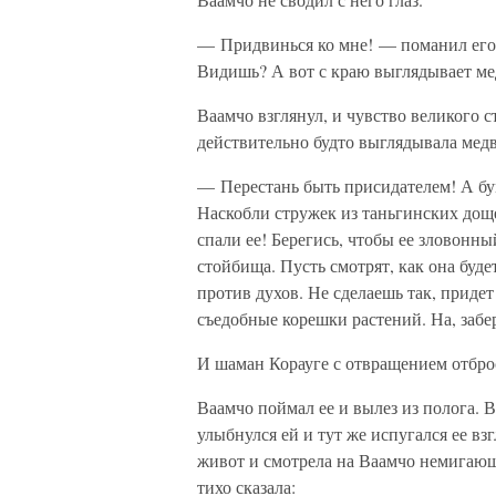
— Придвинься ко мне! — поманил его
Видишь? А вот с краю выглядывает м
Ваамчо взглянул, и чувство великого ст
действительно будто выглядывала медв
— Перестань быть присидателем! А бум
Наскобли стружек из таньгинских до
спали ее! Берегись, чтобы ее зловонны
стойбища. Пусть смотрят, как она буд
против духов. Не сделаешь так, придет
съедобные корешки растений. На, забер
И шаман Корауге с отвращением отбро
Ваамчо поймал ее и вылез из полога. В
улыбнулся ей и тут же испугался ее в
живот и смотрела на Ваамчо немигающ
тихо сказала: