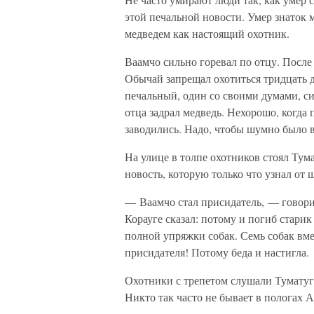
этой печальной новости. Умер знаток 
медведем как настоящий охотник.
Ваамчо сильно горевал по отцу. После
Обычай запрещал охотиться тридцать д
печальный, один со своими думами, си
отца задрал медведь. Нехорошо, когда 
заводились. Надо, чтобы шумно было в
На улице в толпе охотников стоял Ту
новость, которую только что узнал от 
— Ваамчо стал присидатель, — говори
Корауге сказал: потому и погиб старик
полной упряжки собак. Семь собак вме
присидателя! Потому беда и настигла.
Охотники с трепетом слушали Туматуге
Никто так часто не бывает в пологах А