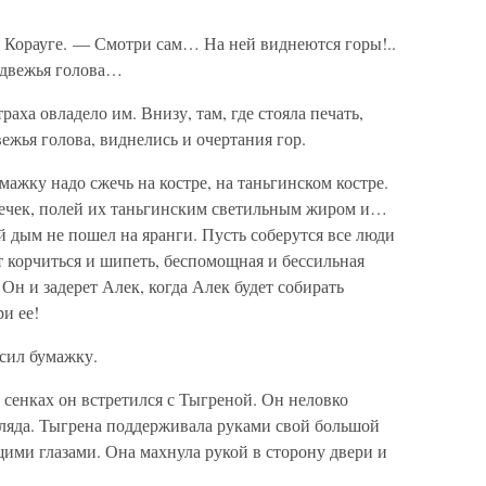
 Корауге. — Смотри сам… На ней виднеются горы!..
едвежья голова…
раха овладело им. Внизу, там, где стояла печать,
ежья голова, виднелись и очертания гор.
ажку надо сжечь на костре, на таньгинском костре.
щечек, полей их таньгинским светильным жиром и…
й дым не пошел на яранги. Пусть соберутся все люди
ет корчиться и шипеть, беспомощная и бессильная
 Он и задерет Алек, когда Алек будет собирать
и ее!
сил бумажку.
 сенках он встретился с Тыгреной. Он неловко
згляда. Тыгрена поддерживала руками свой большой
ими глазами. Она махнула рукой в сторону двери и