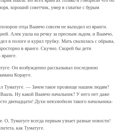
моря, хороший советчик, умер в схватке с бурым
 похорон отца Ваамчо совсем не выходил из яранги.
ней. Алек ушла на речку за пресным льдом, и Ваамчо,
дел в пологе и курил трубку. Мать свалилась с обрыва,
просторно в яранге. Скучно. Скорей бы дети
 яранге.
матуге. Он возбужденно рассказывал последнюю
шамана Корауге.
л Туматуге. — Зачем такое прозвище нашим людям?
 Вааль. Ну какой Ваамчо начальник? У него нет даже
сто двенадцати! Духи невзлюбили такого начальника-
. О, Туматуге всегда первым узнает разные новости!
литета, как Туматуге.