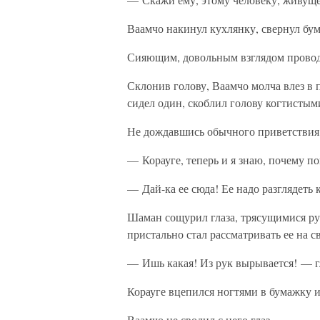
Ваамчо накинул кухлянку, свернул бум
Сияющим, довольным взглядом провод
Склонив голову, Ваамчо молча влез в 
сидел один, скоблил голову когтистым
Не дождавшись обычного приветствия, 
— Корауге, теперь и я знаю, почему по
— Дай-ка ее сюда! Ее надо разглядеть
Шаман сощурил глаза, трясущимися ру
пристально стал рассматривать ее на с
— Ишь какая! Из рук вырывается! — гл
Корауге вцепился ногтями в бумажку и 
Ваамчо не сводил с него глаз.