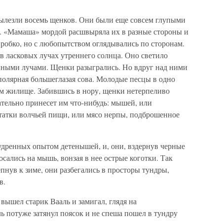
 вылезли восемь щенков. Они были еще совсем глупыми
ы. «Мамаша» мордой расшвыряла их в разные стороны и
робко, но с любопытством оглядывались по сторонам.
в ласковых лучах утреннего солнца. Оно светило
нными лучами. Щенки разыгрались. Но вдруг над ними
полярная большеглазая сова. Молодые песцы в одно
м жилище. Забившись в нору, щенки нетерпеливо
ательно принесет им что-нибудь: мышей, или
статки волчьей пищи, или мясо нерпы, подброшенное
удренных опытом детенышей, и, они, вздернув черные
сались на мышь, вонзая в нее острые коготки. Так
нув к зиме, они разбегались в просторы тундры,
в.
 вышел старик Вааль и замигал, глядя на
ь потуже затянул поясок и не спеша пошел в тундру