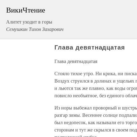
ВикиЧтение
Алитет уходит в горы
Семушкин Тихон Захарович
Глава девятнадцатая
Глава девятнадцатая
Стояло тихое утро. Ни крика, ни писк
Воздух струился в долинах и ущельях
и льются так же плавно, как воды огр
повисло необъятное, без единого облач
Из норы выбежал проворный и шустрый
разгар зимы. Весеннее солнце подпалил
был недопесок, как называли его торг
сторонам и тут же скрылся в своем под
подпаленной шубке.