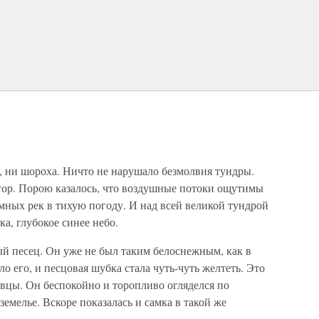
а, ни шороха. Ничто не нарушало безмолвия тундры.
 гор. Порою казалось, что воздушные потоки ощутимы
омных рек в тихую погоду. И над всей великой тундрой
ка, глубокое синее небо.
 песец. Он уже не был таким белоснежным, как в
о его, и песцовая шубка стала чуть-чуть желтеть. Это
овцы. Он беспокойно и торопливо огляделся по
земелье. Вскоре показалась и самка в такой же