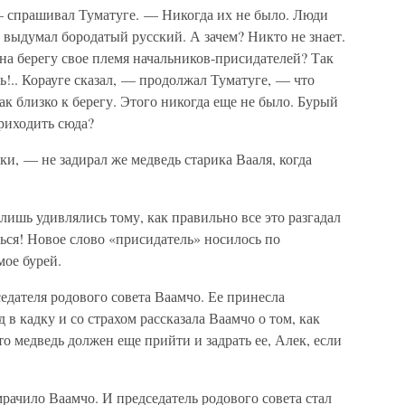
— спрашивал Туматуге. — Никогда их не было. Люди
 выдумал бородатый русский. А зачем? Никто не знает.
 на берегу свое племя начальников-присидателей? Так
ь!.. Корауге сказал, — продолжал Туматуге, — что
ак близко к берегу. Этого никогда еще не было. Бурый
риходить сюда?
и, — не задирал же медведь старика Вааля, когда
лишь удивлялись тому, как правильно все это разгадал
ься! Новое слово «присидатель» носилось по
мое бурей.
седателя родового совета Ваамчо. Ее принесла
в кадку и со страхом рассказала Ваамчо о том, как
то медведь должен еще прийти и задрать ее, Алек, если
мрачило Ваамчо. И председатель родового совета стал