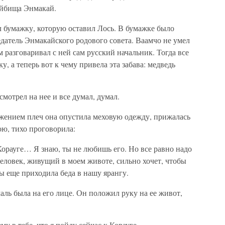
ойбища Энмакай.
 бумажку, которую оставил Лось. В бумажке было
датель Энмакайского родового совета. Ваамчо не умел
м разговаривал с ней сам русский начальник. Тогда все
у, а теперь вот к чему привела эта забава: медведь
смотрел на нее и все думал, думал.
жением плеч она опустила меховую одежду, прижалась
ою, тихо проговорила:
Корауге… Я знаю, ты не любишь его. Но все равно надо
еловек, живущий в моем животе, сильно хочет, чтобы
бы еще приходила беда в нашу ярангу.
аль была на его лице. Он положил руку на ее живот,
 в тебе, что я пойду сейчас к Корауге.