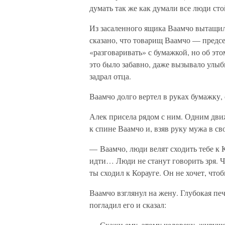
думать так же как думали все люди ст
Из засаленного ящика Ваамчо вытащил
сказано, что товарищ Ваамчо — предсе
«разговаривать» с бумажкой, но об это
это было забавно, даже вызывало улыбк
задрал отца.
Ваамчо долго вертел в руках бумажку, 
Алек присела рядом с ним. Одним дви
к спине Ваамчо и, взяв руку мужа в св
— Ваамчо, люди велят сходить тебе к 
идти… Люди не станут говорить зря. Ч
ты сходил к Корауге. Он не хочет, что
Ваамчо взглянул на жену. Глубокая печ
погладил его и сказал:
— Скажи ему, этому человеку, живущему