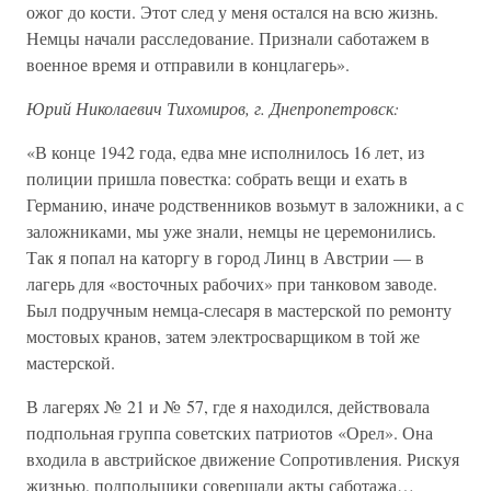
ожог до кости. Этот след у меня остался на всю жизнь.
Немцы начали расследование. Признали саботажем в
военное время и отправили в концлагерь».
Юрий Николаевич Тихомиров, г. Днепропетровск:
«В конце 1942 года, едва мне исполнилось 16 лет, из
полиции пришла повестка: собрать вещи и ехать в
Германию, иначе родственников возьмут в заложники, а с
заложниками, мы уже знали, немцы не церемонились.
Так я попал на каторгу в город Линц в Австрии — в
лагерь для «восточных рабочих» при танковом заводе.
Был подручным немца-слесаря в мастерской по ремонту
мостовых кранов, затем электросварщиком в той же
мастерской.
В лагерях № 21 и № 57, где я находился, действовала
подпольная группа советских патриотов «Орел». Она
входила в австрийское движение Сопротивления. Рискуя
жизнью, подпольщики совершали акты саботажа…