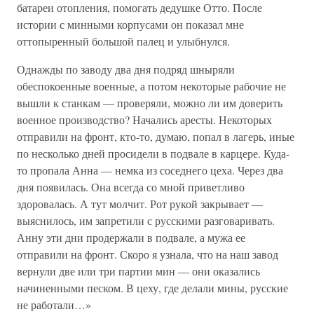
батареи отопления, помогать дедушке Отто. После
истории с минными корпусами он показал мне
оттопыренный большой палец и улыбнулся.
Однажды по заводу два дня подряд шныряли
обеспокоенные военные, а потом некоторые рабочие не
вышли к станкам — проверяли, можно ли им доверить
военное производство? Начались аресты. Некоторых
отправили на фронт, кто-то, думаю, попал в лагерь, иные
по несколько дней просидели в подвале в карцере. Куда-
то пропала Анна — немка из соседнего цеха. Через два
дня появилась. Она всегда со мной приветливо
здоровалась. А тут молчит. Рот рукой закрывает —
выяснилось, им запретили с русскими разговаривать.
Анну эти дни продержали в подвале, а мужа ее
отправили на фронт. Скоро я узнала, что на наш завод
вернули две или три партии мин — они оказались
начиненными песком. В цеху, где делали мины, русские
не работали…»