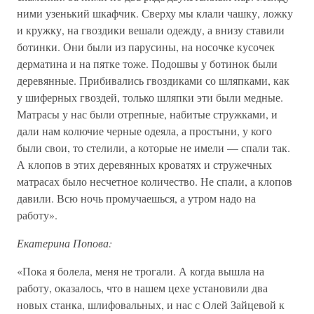
ними узенький шкафчик. Сверху мы клали чашку, ложку
и кружку, на гвоздики вешали одежду, а внизу ставили
ботинки. Они были из парусины, на носочке кусочек
дерматина и на пятке тоже. Подошвы у ботинок были
деревянные. Прибивались гвоздиками со шляпками, как
у шиферных гвоздей, только шляпки эти были медные.
Матрасы у нас были отрепные, набитые стружками, и
дали нам колючие черные одеяла, а простыни, у кого
были свои, то стелили, а которые не имели — спали так.
А клопов в этих деревянных кроватях и стружечных
матрасах было несчетное количество. Не спали, а клопов
давили. Всю ночь промучаешься, а утром надо на
работу».
Екатерина Попова:
«Пока я болела, меня не трогали. А когда вышла на
работу, оказалось, что в нашем цехе установили два
новых станка, шлифовальных, и нас с Олей Зайцевой к