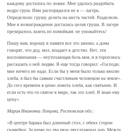
каждому досталось по ложке. Мне удалось раздобыть
ведро груш. Ими распорядился не я — лагерь.
Определили: грушу делить на шесть частей. Разделили.
Мне в вознаграждение досталась целая груша. В лагере
презиралось лазить по помойкам: не унижайтесь!
Пишу вам, ворошу в памяти все это заново, а дома
говорят, что дед, мол, впадает в детство. Нет, эти
воспоминания — неутихающая боль моя, и я тороплюсь
рассказать о ней людям. Я еще тогда говорил: «Господи,
мне ничего не надо. Если бы у меня было только вволю
хлеба, я был бы самым счастливым человеком на земле».
До сего времени я ценю ломоть хлеба, как святыню. И
если есть что-то святое в мире, так это хлеб. Я знаю ему
цену».
Мария Ивановна Левцова, Ростовская обл.:
«В центре барака был длинный стол, с обеих сторон
скамейки. За ними по два ряда двухэтажных нар. Между