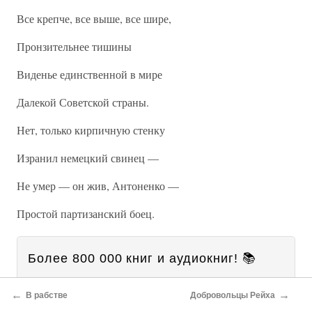
Все крепче, все выше, все шире,
Пронзительнее тишины
Виденье единственной в мире
Далекой Советской страны.
Нет, только кирпичную стенку
Изранил немецкий свинец —
Не умер — он жив, Антоненко —
Простой партизанский боец.
Более 800 000 книг и аудиокниг! 📚
2 месяца Литрес Подписки в
Получи
←
→
В рабстве
Добровольцы Рейха
подарок
и наслаждайся неограниченным