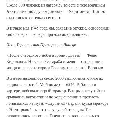
Около 300 человек из лагеря 57 вместе с переводчиком
Анатолием (по другим данным — Харитоном) Влашко
оказались в застенках гестапо.
В начале мая 1945 года мы, захватив оружие, освободили
свой лагерь — еще до прихода американцев».
Иван Терентьевич Прохоров, г. Липецк:
«После очередного побега тройку друзей — Федю
Кириллова, Николая Бессараба и меня — отправили в
концлагерь возле города Бреслау, нынешний Вроцлав.
В лагере находилось около 2000 заключенных многих
национальностей. Мой номер — 6526. Работали в
карьере, добывали серый мрамор. В карьер «случайно»
срывались вагонетки и по ходу сносили в пропасть
попавшихся на пути. «Случайно» падали куски мрамора
с 70-метровой высоты в гущу работающих. Так
развлекались эсэсовцы. Ежедневно, возвращаясь со