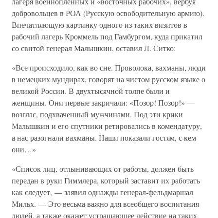
лагеря военнопленных и «восточных рабочих», вербуя
добровольцев в РОА (Русскую освободительную армию).
Впечатляющую картинку одного из таких визитов в
рабочий лагерь Кроммель под Гамбургом, куда прикатил
со свитой генерал Малышкин, оставил Л. Ситко:
«Все происходило, как во сне. Проволока, вахманы, люди
в немецких мундирах, говорят на чистом русском языке о
великой России. В двухтысячной толпе были и
женщины. Они первые закричали: «Позор! Позор!» —
возглас, подхваченный мужчинами. Под эти крики
Малышкин и его спутники ретировались в комендатуру,
а нас разогнали вахманы. Наши показали гостям, с кем
они…»
«Список лиц, отлынивающих от работы, должен быть
передан в руки Гиммлера, который заставит их работать
как следует, — заявил однажды генерал-фельдмаршал
Мильх. — Это весьма важно для всеобщего воспитания
людей, а также окажет устрашающее действие на таких