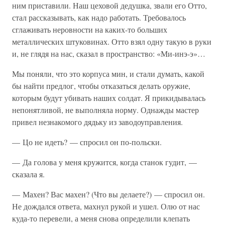
ним приставили. Наш цеховой дедушка, звали его Отто,
стал рассказывать, как надо работать. Требовалось
сглаживать неровности на каких-то больших
металлических штуковинах. Отто взял одну такую в руки
и, не глядя на нас, сказал в пространство: «Ми-инэ-э»…
Мы поняли, что это корпуса мин, и стали думать, какой
бы найти предлог, чтобы отказаться делать оружие,
которым будут убивать наших солдат. Я прикидывалась
непонятливой, не выполняла норму. Однажды мастер
привел незнакомого дядьку из заводоуправления.
— Цо не идеть? — спросил он по-польски.
— Да голова у меня кружится, когда станок гудит, —
сказала я.
— Махен? Вас махен? (Что вы делаете?) — спросил он.
Не дождался ответа, махнул рукой и ушел. Олю от нас
куда-то перевели, а меня снова определили клепать