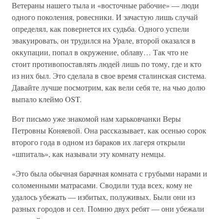
Ветераны нашего тыла и «восточные рабочие» — люди
одного поколения, ровесники. И зачастую лишь случай
определял, как повернется их судьба. Одного успели
эвакуировать, он трудился на Урале, второй оказался в
оккупации, попал в окружение, облаву… Так что не
стоит противопоставлять людей лишь по тому, где и кто
из них был. Это сделала в свое время сталинская система.
Давайте лучше посмотрим, как вели себя те, на чью долю
выпало клеймо OST.
Вот письмо уже знакомой нам харьковчанки Веры
Петровны Коняевой. Она рассказывает, как осенью сорок
второго года в одном из бараков их лагеря открыли
«шпиталь», как называли эту комнату немцы.
«Это была обычная барачная комната с грубыми нарами и
соломенными матрасами. Сводили туда всех, кому не
удалось убежать — избитых, полуживых. Были они из
разных городов и сел. Помню двух ребят — они убежали