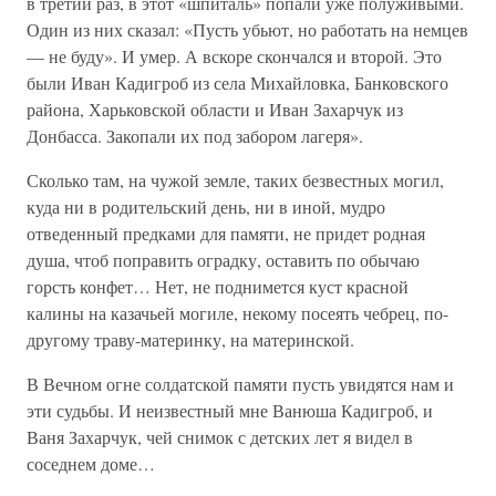
в третий раз, в этот «шпиталь» попали уже полуживыми.
Один из них сказал: «Пусть убьют, но работать на немцев
— не буду». И умер. А вскоре скончался и второй. Это
были Иван Кадигроб из села Михайловка, Банковского
района, Харьковской области и Иван Захарчук из
Донбасса. Закопали их под забором лагеря».
Сколько там, на чужой земле, таких безвестных могил,
куда ни в родительский день, ни в иной, мудро
отведенный предками для памяти, не придет родная
душа, чтоб поправить оградку, оставить по обычаю
горсть конфет… Нет, не поднимется куст красной
калины на казачьей могиле, некому посеять чебрец, по-
другому траву-материнку, на материнской.
В Вечном огне солдатской памяти пусть увидятся нам и
эти судьбы. И неизвестный мне Ванюша Кадигроб, и
Ваня Захарчук, чей снимок с детских лет я видел в
соседнем доме…