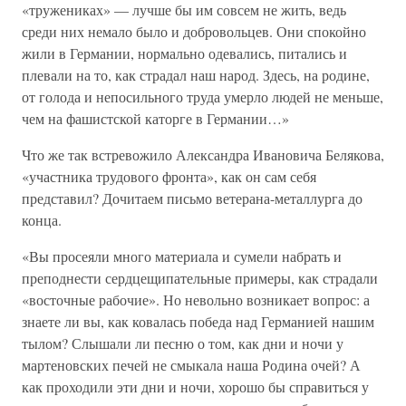
«тружениках» — лучше бы им совсем не жить, ведь
среди них немало было и добровольцев. Они спокойно
жили в Германии, нормально одевались, питались и
плевали на то, как страдал наш народ. Здесь, на родине,
от голода и непосильного труда умерло людей не меньше,
чем на фашистской каторге в Германии…»
Что же так встревожило Александра Ивановича Белякова,
«участника трудового фронта», как он сам себя
представил? Дочитаем письмо ветерана-металлурга до
конца.
«Вы просеяли много материала и сумели набрать и
преподнести сердцещипательные примеры, как страдали
«восточные рабочие». Но невольно возникает вопрос: а
знаете ли вы, как ковалась победа над Германией нашим
тылом? Слышали ли песню о том, как дни и ночи у
мартеновских печей не смыкала наша Родина очей? А
как проходили эти дни и ночи, хорошо бы справиться у