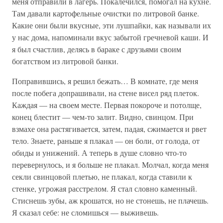
меня отправили в лагерь. Покалечился, помогал на кухне.
Там давали картофельные очистки по литровой банке.
Какие они были вкусные, эти лушпайки, как называли их
у нас дома, напоминали вкус забытой гречневой каши. И
я был счастлив, делясь в бараке с друзьями своим
богатством из литровой банки.
Поправившись, я решил бежать… В комнате, где меня
после побега допрашивали, на стене висел ряд плеток.
Каждая — на своем месте. Первая покороче и потолще,
конец блестит — чем-то залит. Видно, свинцом. При
взмахе она растягивается, затем, падая, сжимается и рвет
тело. Знаете, раньше я плакал — он боли, от голода, от
обиды и унижений. А теперь в душе словно что-то
перевернулось, и я больше не плакал. Молчал, когда меня
секли свинцовой плетью, не плакал, когда ставили к
стенке, угрожая расстрелом. Я стал словно каменный.
Стиснешь зубы, аж крошатся, но не стонешь, не плачешь.
Я сказал себе: не сломишься — выживешь.