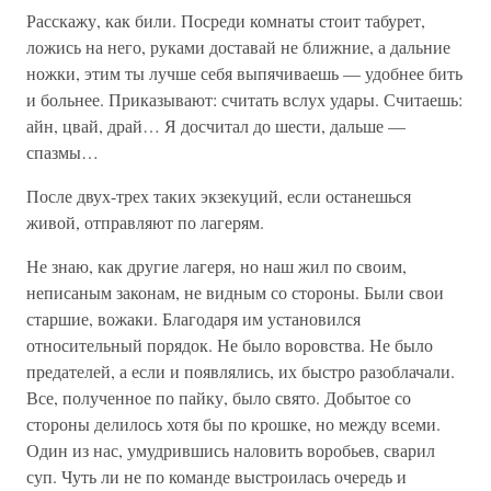
Расскажу, как били. Посреди комнаты стоит табурет,
ложись на него, руками доставай не ближние, а дальние
ножки, этим ты лучше себя выпячиваешь — удобнее бить
и больнее. Приказывают: считать вслух удары. Считаешь:
айн, цвай, драй… Я досчитал до шести, дальше —
спазмы…
После двух-трех таких экзекуций, если останешься
живой, отправляют по лагерям.
Не знаю, как другие лагеря, но наш жил по своим,
неписаным законам, не видным со стороны. Были свои
старшие, вожаки. Благодаря им установился
относительный порядок. Не было воровства. Не было
предателей, а если и появлялись, их быстро разоблачали.
Все, полученное по пайку, было свято. Добытое со
стороны делилось хотя бы по крошке, но между всеми.
Один из нас, умудрившись наловить воробьев, сварил
суп. Чуть ли не по команде выстроилась очередь и