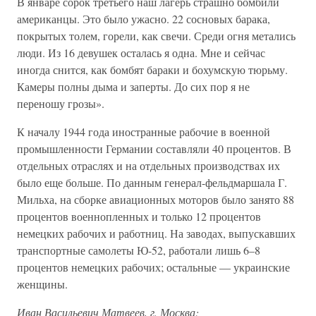
В январе сорок третьего наш лагерь страшно бомбили
американцы. Это было ужасно. 22 сосновых барака,
покрытых толем, горели, как свечи. Среди огня метались
люди. Из 16 девушек осталась я одна. Мне и сейчас
иногда снится, как бомбят бараки и бохумскую тюрьму.
Камеры полны дыма и заперты. До сих пор я не
переношу грозы».
К началу 1944 года иностранные рабочие в военной
промышленности Германии составляли 40 процентов. В
отдельных отраслях и на отдельных производствах их
было еще больше. По данным генерал-фельдмаршала Г.
Мильха, на сборке авиационных моторов было занято 88
процентов военнопленных и только 12 процентов
немецких рабочих и работниц. На заводах, выпускавших
транспортные самолеты Ю-52, работали лишь 6–8
процентов немецких рабочих; остальные — украинские
женщины.
Иван Васильевич Матвеев, г. Москва: