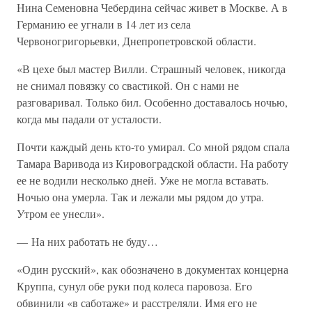
Нина Семеновна Чебердина сейчас живет в Москве. А в
Германию ее угнали в 14 лет из села
Червоногригорьевки, Днепропетровской области.
«В цехе был мастер Вилли. Страшный человек, никогда
не снимал повязку со свастикой. Он с нами не
разговаривал. Только бил. Особенно доставалось ночью,
когда мы падали от усталости.
Почти каждый день кто-то умирал. Со мной рядом спала
Тамара Варивода из Кировоградской области. На работу
ее не водили несколько дней. Уже не могла вставать.
Ночью она умерла. Так и лежали мы рядом до утра.
Утром ее унесли».
— На них работать не буду…
«Один русский», как обозначено в документах концерна
Круппа, сунул обе руки под колеса паровоза. Его
обвинили «в саботаже» и расстреляли. Имя его не