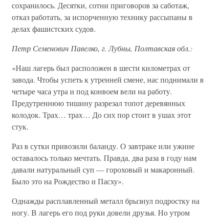
сохранилось. Десятки, сотни приговоров за саботаж,
отказ работать, за испорченную технику рассыпаны в
делах фашистских судов.
Петр Семенович Павелко, г. Лубны, Полтавская обл.:
«Наш лагерь был расположен в шести километрах от
завода. Чтобы успеть к утренней смене, нас поднимали в
четыре часа утра и под конвоем вели на работу.
Предутреннюю тишину разрезал топот деревянных
колодок. Трах… трах… До сих пор стоит в ушах этот
стук.
Раз в сутки привозили баланду. О завтраке или ужине
оставалось только мечтать. Правда, два раза в году нам
давали натуральный суп — гороховый и макаронный.
Было это на Рождество и Пасху».
Однажды расплавленный металл брызнул подростку на
ногу. В лагерь его под руки довели друзья. Но утром