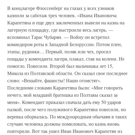
В концлагере Флоссенберг на глазах у всех узников
казнили за саботаж трех человек. «Ивана Ивановича
Карапетяна и еще двух заключенных вывели на казнь на
лагерную площадку, где выстроили весь лагерь, —
вспоминал Тарас Чубарян. — Войну он встретил
командиром роты в Западной Белоруссии. Потом плен,
этапы, рудники… Первый, поляк или чех, просил
пощады у коменданта лагеря, плакал, став на колени. Не
помогло. Повесили. Второй был мальчишка лет 15,
Микола из Полтавской области. Он сказал свое последнее
слово: «Вешайте, фашисты! Наши отомстят».
Последними словами Карапетяна были: «Мне говорить
нечего, мой младший братишка из Полтавы сказал за
меня». Комендант приказал сначала дать ему 50 ударов
палкой, после чего полуживого Карапетяна повесили, но
веревка оборвалась. По международным обычаям в таких
случаях человека должны помиловать, но казнь вновь
повторили. Вот так ушел Иван Иванович Карапетян из