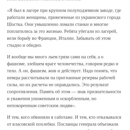
«Я был в лагере при крупном полуподземном заводе, где
работали женщины, привезенные из украинского города
Шостка. Они умышленно ломали станки и многие
поплатились за это жизнью. Ребята убегали из лагерей,
вели борьбу во Франции, Италии. Забывать об этом
стыдно и обидно.
И вообще мы много льем грязи сами на себя, а о
фашизме, злейшем враге человечества, говорим редко и
тихо. А он, фашизм, жив и действует. Надо понять, что
немцы рассчитывали на пригнанные резервы рабочей
силы, но их расчеты не оправдались. Это результат
сопротивления. Память об этом — знак признательности
и уважения униженным и оскорбленным, но
непокоренным советским людям».
И тем, кого обвиняли в саботаже. И тем, кто отказывался
от власовской похлебки. Посланцы генерала объезжали