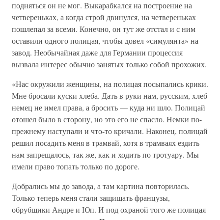
подняться он не мог. Выкарабкался на построение на
четвереньках, а когда строй двинулся, на четвереньках
пошлепал за всеми. Конечно, он тут же отстал и с ним
оставили одного полицая, чтобы довел «симулянта» на
завод. Необычайная даже для Германии процессия
вызвала интерес обычно занятых только собой прохожих.
«Нас окружили женщины, на полицая посыпались крики.
Мне бросали куски хлеба. Дать в руки нам, русским, хлеб
немец не имел права, а бросить — куда ни шло. Полицай
отошел было в сторону, но это его не спасло. Немки по-
прежнему наступали и что-то кричали. Наконец, полицай
решил посадить меня в трамвай, хотя в трамваях ездить
нам запрещалось, так же, как и ходить по тротуару. Мы
имели право топать только по дороге.
Добрались мы до завода, а там картина повторилась.
Только теперь меня стали защищать французы,
обрубщики Андре и Юп. И под охраной того же полицая