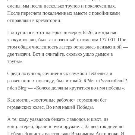
смены, мы несли несколько трупов и покалеченных.
После пересчета покалеченных вместе с покойниками
отправляли в крематорий.
Поступил я в этот лагерь с номером 6526, а когда нас
эвакуировали, был заключенный с номером 177 001. При
этом общая численность лагеря оставалась неизменной —
две тысячи. Вот и считайте, сколько ушло дымом в
трубы».
Среди лозунгов, сочиненных службой Геббельса и
развешанных повсюду, был и такой: R?der m?ssen rollen f?
r den Sieg — «Колеса должны крутиться во имя победы».
Как могли, «восточные рабочие» тормозили бег
германских колес. Во имя нашей Победы.
А те, кому удавалось бежать с заводов и шахт, из
концлагерей, брали в руки оружие… За десяток дней до
Победы фашисты расстреляли Владимира Антоненко. Я