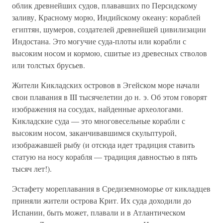
облик древнейших судов, плававших по Персидскому
заливу, Красному морю, Индийскому океану: кораблей
египтян, шумеров, создателей древнейшей цивилизации
Индостана. Это могучие суда-плоты или корабли с
высоким носом и кормою, сшитые из древесных стволов
или толстых брусьев.
Жители Кикладских островов в Эгейском море начали
свои плавания в III тысячелетии до н. э. Об этом говорят
изображения на сосудах, найденные археологами.
Кикладские суда — это многовесельные корабли с
высоким носом, заканчивавшимся скульптурой,
изображавшей рыбу (и отсюда идет традиция ставить
статую на носу корабля — традиция давностью в пять
тысяч лет!).
Эстафету мореплавания в Средиземноморье от кикладцев
приняли жители острова Крит. Их суда доходили до
Испании, быть может, плавали и в Атлантическом