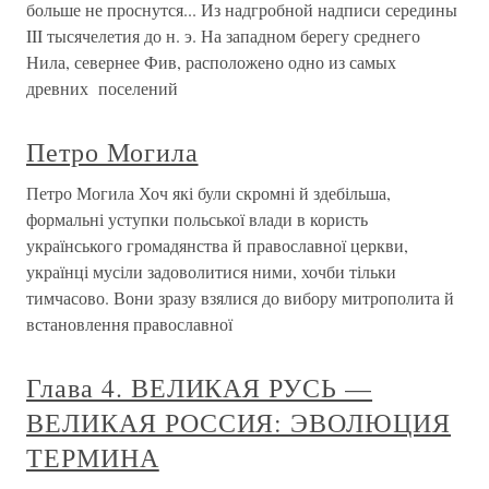
больше не проснутся... Из надгробной надписи середины
III тысячелетия до н. э. На западном берегу среднего
Нила, севернее Фив, расположено одно из самых
древних поселений
Петро Могила
Петро Могила Хоч які були скромні й здебільша,
формальні уступки польської влади в користь
українського громадянства й православної церкви,
українці мусіли задоволитися ними, хочби тільки
тимчасово. Вони зразу взялися до вибору митрополита й
встановлення православної
Глава 4. ВЕЛИКАЯ РУСЬ —
ВЕЛИКАЯ РОССИЯ: ЭВОЛЮЦИЯ
ТЕРМИНА