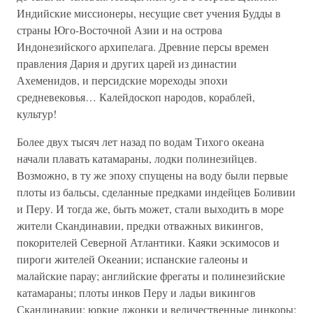
Индийские миссионеры, несущие свет учения Будды в
страны Юго-Восточной Азии и на острова
Индонезийского архипелага. Древние персы времен
правления Дария и других царей из династии
Ахеменидов, и персидские мореходы эпохи
средневековья… Калейдоскоп народов, кораблей,
культур!
Более двух тысяч лет назад по водам Тихого океана
начали плавать катамараны, лодки полинезийцев.
Возможно, в ту же эпоху спущены на воду были первые
плоты из бальсы, сделанные предками индейцев Боливии
и Перу. И тогда же, быть может, стали выходить в море
жители Скандинавии, предки отважных викингов,
покорителей Северной Атлантики. Каяки эскимосов и
пироги жителей Океании; испанские галеоны и
малайские парау; английские фрегаты и полинезийские
катамараны; плоты инков Перу и ладьи викингов
Скандинавии; юркие джонки и величественные линкоры;