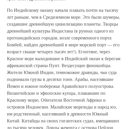
По Индийскому океану начали плавать почти на тысячу
лет раньше, чем в Средиземном море. Это были шумеры,
создавшие древнейшую цивилизацию планеты. Творцы
древнейшей культуры Индостана (в руинах одного из
протоиндийских городов, возле современного порта
Бомбей, найден древнейший в мире морской порт — его
возраст свыше четырех тысяч лет!). Египтяне, через
Красное море выходившие в Индийский океан к берегам
африканской страны Пунт. Вездесущие финикийцы.
Жители Южной Индии, темнокожие дравиды, чьи суда
поднимали грузы в десятки тонн. Арабы, населявшие
Йемен и южное побережье Аравийского полуострова.
Византийские и эфиопские купцы, плававшие по
Красному морю. Обитатели Восточной Африки и
островов Индонезии. Малайские мореходы и народ юэ,
им родственный, населявший в древности Южный
Китай. Китайцы на своих гигантских судах, вмещавших
до тысячи человек. Ловцы жемчуга с острова Цейлон.