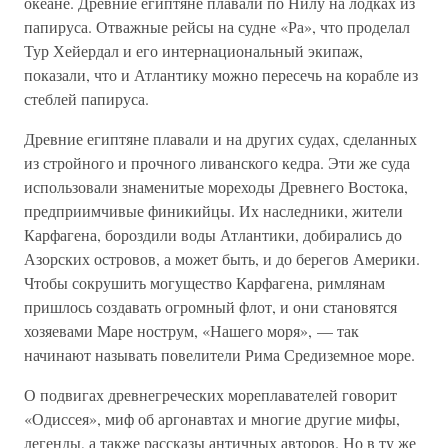
океане. Древние египтяне плавали по Нилу на лодках из
папируса. Отважные рейсы на судне «Ра», что проделал
Тур Хейердал и его интернациональный экипаж,
показали, что и Атлантику можно пересечь на корабле из
стеблей папируса.
Древние египтяне плавали и на других судах, сделанных
из стройного и прочного ливанского кедра. Эти же суда
использовали знаменитые мореходы Древнего Востока,
предприимчивые финикийцы. Их наследники, жители
Карфагена, бороздили воды Атлантики, добирались до
Азорских островов, а может быть, и до берегов Америки.
Чтобы сокрушить могущество Карфагена, римлянам
пришлось создавать огромный флот, и они становятся
хозяевами Маре нострум, «Нашего моря», — так
начинают называть повелители Рима Средиземное море.
О подвигах древнегреческих мореплавателей говорит
«Одиссея», миф об аргонавтах и многие другие мифы,
легенды, а также рассказы античных авторов. Но в ту же