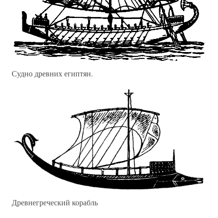
Судно древних египтян.
Древнегреческий корабль