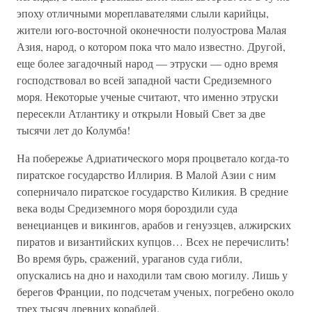
эпоху отличными мореплавателями слыли карийцы,
жители юго-восточной оконечности полуострова Малая
Азия, народ, о котором пока что мало известно. Другой,
еще более загадочный народ — этруски — одно время
господствовал во всей западной части Средиземного
моря. Некоторые ученые считают, что именно этруски
пересекли Атлантику и открыли Новый Свет за две
тысячи лет до Колумба!
На побережье Адриатического моря процветало когда-то
пиратское государство Иллирия. В Малой Азии с ним
соперничало пиратское государство Киликия. В средние
века воды Средиземного моря бороздили суда
венецианцев и викингов, арабов и генуэзцев, алжирских
пиратов и византийских купцов… Всех не перечислить!
Во время бурь, сражений, ураганов суда гибли,
опускались на дно и находили там свою могилу. Лишь у
берегов Франции, по подсчетам ученых, погребено около
трех тысяч древних кораблей.