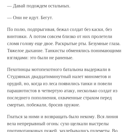
— Давай подождем остальных.
— Они не идут. Бегут.
По полю, подпрыгивая, бежал солдат без каски, без
винтовки. А потом совсем близко от них пролетели
сломя голову еще двое. Раскрытые рты. Безумные глаза.
Тяжелое дыхание. Танкисты обменялись понимающими
взглядами: это были не раненые.
Пехотинцы мотопехотного батальона выдержали в
Студзянках двадцатиминутный налет минометов и
орудий, но, когда из леса появились танки и повели
парашютистов в четвертую атаку, несколько солдат из
последнего пополнения, охваченные страхом перед
смертью, побежали, бросив оружие.
Гнаться за ними и возвращать было некому. Вся линия
вела непрерывный огонь: сухо щелкали выстрелы
противотанковых ружей, захлебывались пулеметы. Во