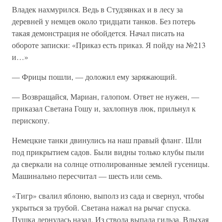
Владек нахмурился. Ведь в Студзянках и в лесу за
деревней у немцев около тридцати танков. Без потерь
такая демонстрация не обойдется. Начал писать на
обороте записки: «Приказ есть приказ. Я пойду на №213
и…»
— Фрицы пошли, — доложил ему заряжающий.
— Возвращайся, Мариан, галопом. Ответ не нужен, —
приказал Светана Гошу и, захлопнув люк, прильнул к
перископу.
Немецкие танки двинулись на наш правый фланг. Шли
под прикрытием садов. Были видны только клубы пыли
да сверкали на солнце отполированные землей гусеницы.
Машинально пересчитал — шесть или семь.
«Тигр» свалил яблоню, выполз из сада и свернул, чтобы
укрыться за трубой. Светана нажал на рычаг спуска.
Пушка дернулась назад. Из ствола выпала гильза. Вдыхая