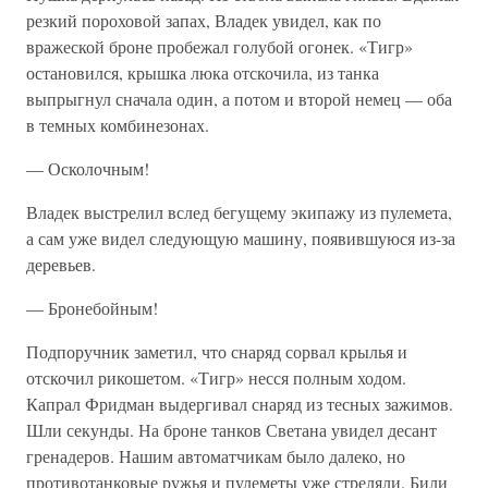
резкий пороховой запах, Владек увидел, как по
вражеской броне пробежал голубой огонек. «Тигр»
остановился, крышка люка отскочила, из танка
выпрыгнул сначала один, а потом и второй немец — оба
в темных комбинезонах.
— Осколочным!
Владек выстрелил вслед бегущему экипажу из пулемета,
а сам уже видел следующую машину, появившуюся из-за
деревьев.
— Бронебойным!
Подпоручник заметил, что снаряд сорвал крылья и
отскочил рикошетом. «Тигр» несся полным ходом.
Капрал Фридман выдергивал снаряд из тесных зажимов.
Шли секунды. На броне танков Светана увидел десант
гренадеров. Нашим автоматчикам было далеко, но
противотанковые ружья и пулеметы уже стреляли. Били