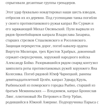
спрыгивали десантные группы гренадеров.
Этот удар буквально нокаутировал наши шесть взводов,
отбросив их из деревни. Под гусеницами танка погибли
у своего противотанкового ружья капрал Ян Сурмач и
его заряжающий Михал Овсяньский. Пули вырвали из
рядов бронебойщиков капрала Владислава Захаряха,
старших стрелков Стшалковского и Росоловского.
Защищая перекресток дорог, погиб кавалер ордена
Виртути Милитари, трех Крестов Храбрых, довоенный
сержант-сверхсрочник, хорунжий народного войска
Александр Бойко. Разорвавшийся рядом снаряд контузил
замполита роты противотанковых ружей хорунжего Яна
Колесняка. Погиб рядовой Юзеф Чарнецкий, ранены
девятнадцатилетний Целён, капрал Эдвард Круль,
Рыбиньский из поморского городка Рыбно, старший из
братьев Межвиньских — Влодзимеж, капрал Бронислав
Лянг, плютоновый Ян Петрович и Петр Урбан,
родившийся в Южной Америке. Подпоручника Парыса с