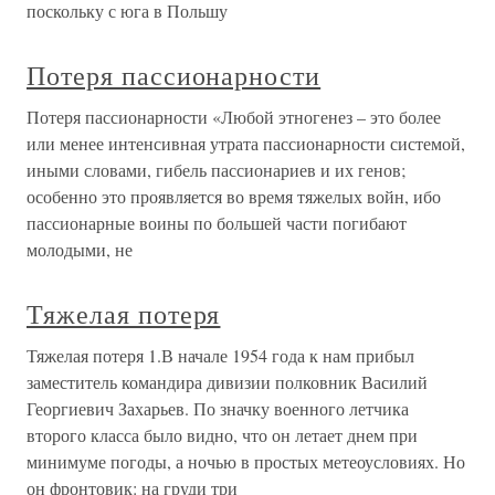
поскольку с юга в Польшу
Потеря пассионарности
Потеря пассионарности «Любой этногенез – это более
или менее интенсивная утрата пассионарности системой,
иными словами, гибель пассионариев и их генов;
особенно это проявляется во время тяжелых войн, ибо
пассионарные воины по большей части погибают
молодыми, не
Тяжелая потеря
Тяжелая потеря 1.В начале 1954 года к нам прибыл
заместитель командира дивизии полковник Василий
Георгиевич Захарьев. По значку военного летчика
второго класса было видно, что он летает днем при
минимуме погоды, а ночью в простых метеоусловиях. Но
он фронтовик: на груди три