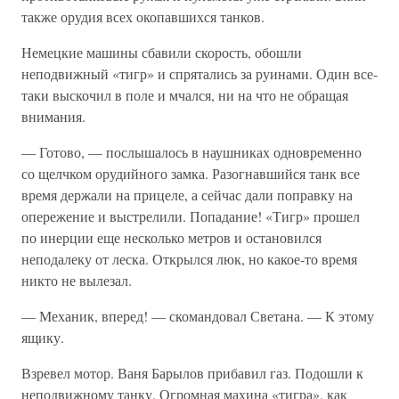
также орудия всех окопавшихся танков.
Немецкие машины сбавили скорость, обошли
неподвижный «тигр» и спрятались за руинами. Один все-
таки выскочил в поле и мчался, ни на что не обращая
внимания.
— Готово, — послышалось в наушниках одновременно
со щелчком орудийного замка. Разогнавшийся танк все
время держали на прицеле, а сейчас дали поправку на
опережение и выстрелили. Попадание! «Тигр» прошел
по инерции еще несколько метров и остановился
неподалеку от леска. Открылся люк, но какое-то время
никто не вылезал.
— Механик, вперед! — скомандовал Светана. — К этому
ящику.
Взревел мотор. Ваня Барылов прибавил газ. Подошли к
неподвижному танку. Огромная махина «тигра», как