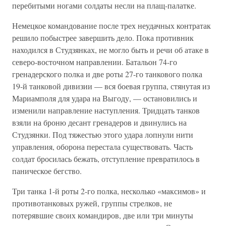
перебитыми ногами солдаты несли на плащ-палатке.
Немецкое командование после трех неудачных контратак
решило побыстрее завершить дело. Пока противник
находился в Студзянках, не могло быть и речи об атаке в
северо-восточном направлении. Батальон 74-го
гренадерского полка и две роты 27-го танкового полка
19-й танковой дивизии — вся боевая группа, стянутая из
Мариамполя для удара на Выгоду, — остановились и
изменили направление наступления. Тридцать танков
взяли на броню десант гренадеров и двинулись на
Студзянки. Под тяжестью этого удара лопнули нити
управления, оборона перестала существовать. Часть
солдат бросилась бежать, отступление превратилось в
паническое бегство.
Три танка 1-й роты 2-го полка, несколько «максимов» и
противотанковых ружей, группы стрелков, не
потерявшие своих командиров, две или три минуты