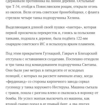
сдерживали противника на линии деревни. Остальные
три Т-34, отойдя к Повислянским рощам, открыли огонь
из окопов. Вели огонь советские бронебойщики, с фланга
стреляли четыре танка подпоручника Хелина.
Выделяющаяся длиной своей пушки «пантера», которая
первой проскочила перекресток и, гонясь за польскими
танками, подошла к деревне, была подбита 122-мм
снарядом советского ИС и вспыхнула ярким пламенем.
Под этим прикрытием Гугнацкий, Гаврыч и Блихарский
отступала с оставшимися солдатами. Поспешно отходили
и три танка под командованием подпоручника Светаны.
Они были уже метрах в пятидесяти от исходных
позиций, с которых на рассвете начинали атаку, когда
«фердинанд» со стороны кирпичного завода сорвал
гусеницу у танка хорунжего Нестерука. Машина съехала
с траков, пошла с разгона влево и свалилась в воронку от
бомбы. Не успел экипаж выскочить из машины, как
второй снаряд попал в ее правый борт, а два других