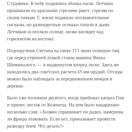
Студзянки. К небу поднялись облака пыли. Летчики
прошивали их красными стрелами ракет, стреляя по
своим танкам. С земли подавали опознавательные
сигналы, но разноцветные огоньки тонули в дыму.
Летчиков ослепляло солнце, низко висящее над
горизонтом на востоке.
Подпоручник Светана на танке 213 занял позицию там,
где перед утренней атакой стояла машина Янека
Шиманьского, — в выдвинутом вперед леске. Здесь же
находились два советских расчета 45-мм орудий. Отсюда
можно было наблюдать за передвижением немцев в
деревне.
Было уже половина десятого, когда прибежал капрал Гош
и принес листок от Козинеца. На нем было нацарапано
несколько слов: «Хозяин спрашивает по радио, намерены
ли фрицы атаковать. Если нет, приказывает провести
разведку боем. Что делать?»