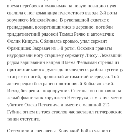
время переброски «максима» па новую позицию пуля
свалила с ног командира пулеметного взвода 2-й роты
хорунжего Миколайчика. В рукопашной схватке с
гренадерами, возвратившимися в деревню, погибли
тридцатилетний рядовой Томаш Речко и автоматчик
Фолик Кишуль. Обливаясь кровью, упал сержант
Францишек Закравач из 1-й роты. Осколки гранаты
изуродовали ногу старшему сержанту Лиссу. Лежавший
рядом варшавянин капрал Шлёма Фельдман стрелял из
противотанкового ружья до последнего: разбил гусеницу
«тигра» и погиб, прошитый автоматной очередью. Той
же очередью был ранен плютоновый Кобыляньский.
Исход боя решил подпоручник Светана: он направил на
левый фланг танк хорунжего Нестерука, сам занял место
убитого Олека Петкевича и вместе с машиной 212
Губина огнем из трех стволов час заставил гитлеровские
танки отступить.
Отступили и гренадеры. Хорунжий Бойко ударил с