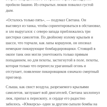
пробили башню. Из открытых люков повалил густой
дым.
«Осталось только пять», — подумал Светана. Он
выглянул из танка, чтобы сориентироваться в обстановке,
и зло выругался: с северо-запада приближались три
шестерки самолетов. По двойному излому крыльев и
шасси, что торчали, как лапы коршунов, он опознал
немецкие пикирующие бомбардировщики. Стоящий в
окопе танк они могли уничтожить только прямым
попаданием, но для пехоты, застигнутой в поле, пехоты,
которая только что перенесла ураганный огонь и
отступает, появление пикировщиков означало смертный
приговор.
Слыша, как свист воздуха, разрезаемого крыльями
самолетов, заглушает вой двигателей, Светана захлопнул
люк, припал к перископу, и сердце его радостно
забилось. «Юнкерсы» один за другим сыпали бомбы на