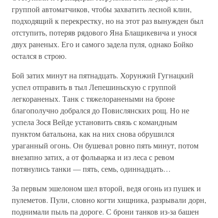
группой автоматчиков, чтобы захватить лесной клин,
подходящий к перекрестку, но на этот раз вынужден был
отступить, потеряв рядового Яна Блащикевича и унося
двух раненых. Его и самого задела пуля, однако Бойко
остался в строю.
Бой затих минут на пятнадцать. Хорунжий Гугнацкий
успел отправить в тыл Лепешиньскую с группой
легкораненых. Танк с тяжелоранеными на броне
благополучно добрался до Повислянских рощ. Но не
успела Зося Вейде установить связь с командным
пунктом батальона, как на них снова обрушился
ураганный огонь. Он бушевал ровно пять минут, потом
внезапно затих, а от фольварка и из леса с ревом
потянулись танки — пять, семь, одиннадцать…
За первым эшелоном шел второй, ведя огонь из пушек и
пулеметов. Пули, словно когти хищника, разрывали дорн,
поднимали пыль па дороге. С брони танков из-за башен