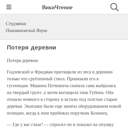
ВикиЧтение
Студзянки
Пшимановский Януш
Потеря деревни
Потеря деревни
Годлевский и Фридман притащили из леса в деревню
только что срубленный ствол. Привязали его к
гусеницам. Машина Петкевича сначала сама выбралась
на твердый грунт, а затем вытащила танк Губина. Оба
отошли немного в сторону и встали под толстые старые
деревья. Экипажи были еще заняты оборудованием новой
позиции, когда к ним прибежал поручник Козинец.
— Где у вас глаза? — спросил он и показал на опушку