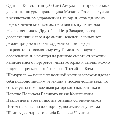
Один — Константин (Озебай) Айбулат — вырос в семье
участника штурма прапорщика Михаила Розена, служил
в хозяйственном управлении Синода и, став одним из
первых чеченских поэтов, печатался в пушкинском
«Современнике». Другой — Петр Захаров, всегда
добавлявший к своей фамилии Чеченец, с юных лет
демонстрировал талант художника. Благодаря
покровительствовавшему ему Ермолову получил
образование и, несмотря на раннюю смерть от чахотки,
написал много портретов, часть которых и сейчас можно
видеть в Третьяковской галерее. Третий — Боча
Шамурзаев — пошел по военной части и зарекомендовал
себя подобно многим чеченцам в последующие века. То
есть служил в конвое императорского наместника в
Царстве Польском Великого князя Константина
Павловича и воевал против бывших соплеменников.
Потом перешел на их сторону, дослужился у имама
Шамиля до старшего наиба Большой Чечни, а