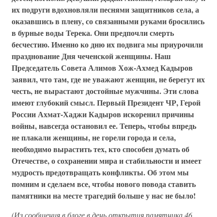
их подруги вдохновляли песнями защитников села, а
оказавшись в плену, со связанными руками бросились
в бурные воды Терека. Они предпочли смерть
бесчестию. Именно ко дню их подвига мы приурочили
празднование Дня чеченской женщины. Наш
Председатель Совета Алимов Хож-Ахмед Кадыров
заявил, что там, где не уважают женщин, не берегут их
честь, не вырастают достойные мужчины. Эти слова
имеют глубокий смысл. Первый Президент ЧР, Герой
России Ахмат-Хаджи Кадыров искоренил причины
войны, навсегда остановил ее. Теперь, чтобы впредь
не плакали женщины, не горели города и села,
необходимо вырастить тех, кто способен думать об
Отечестве, о сохранении мира и стабильности и имеет
мудрость предотвращать конфликты. Об этом мы
помним и сделаем все, чтобы нового повода ставить
памятники на месте трагедий больше у нас не было!
(Из сообщения в блоге в день открытия памятника 46