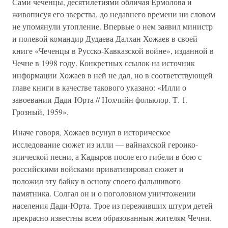
Сами чеченцы, десятилетиями обличая Ермолова и
живописуя его зверства, до недавнего времени ни словом
не упомянули утопление. Впервые о нем заявил министр
и полевой командир Дудаева Далхан Хожаев в своей
книге «Чеченцы в Русско-Кавказской войне», изданной в
Чечне в 1998 году. Конкретных ссылок на источник
информации Хожаев в ней не дал, но в соответствующей
главе книги в качестве такового указано: «Илли о
завоевании Дади-Юрта // Нохчийн фольклор. Т. 1.
Грозный, 1959».
Иначе говоря, Хожаев всунул в историческое
исследование сюжет из илли — вайнахской героико-
эпической песни, а Кадыров после его гибели в бою с
российскими войсками приватизировал сюжет и
положил эту байку в основу своего фальшивого
памятника. Солгал он и о поголовном уничтожении
населения Дади-Юрта. Трое из переживших штурм детей
прекрасно известны всем образованным жителям Чечни.