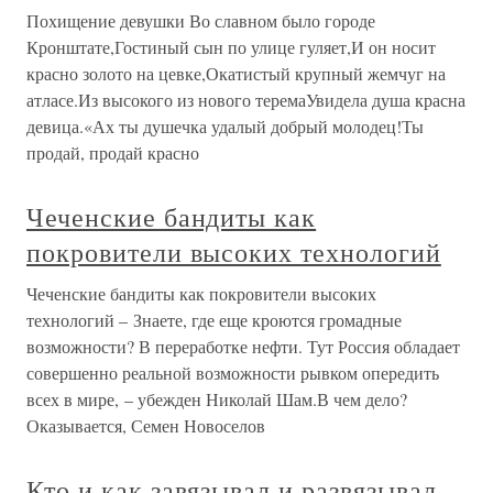
Похищение девушки Во славном было городе
Кронштате,Гостиный сын по улице гуляет,И он носит
красно золото на цевке,Окатистый крупный жемчуг на
атласе.Из высокого из нового теремаУвидела душа красна
девица.«Ах ты душечка удалый добрый молодец!Ты
продай, продай красно
Чеченские бандиты как
покровители высоких технологий
Чеченские бандиты как покровители высоких
технологий – Знаете, где еще кроются громадные
возможности? В переработке нефти. Тут Россия обладает
совершенно реальной возможности рывком опередить
всех в мире, – убежден Николай Шам.В чем дело?
Оказывается, Семен Новоселов
Кто и как завязывал и развязывал