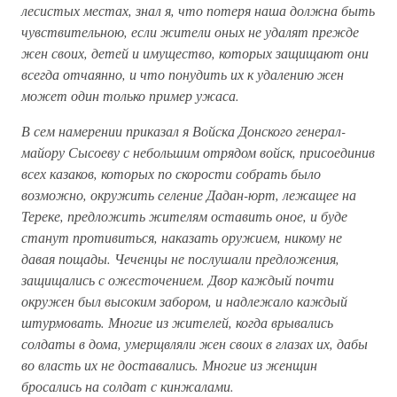
лесистых местах, знал я, что потеря наша должна быть
чувствительною, если жители оных не удалят прежде
жен своих, детей и имущество, которых защищают они
всегда отчаянно, и что понудить их к удалению жен
может один только пример ужаса.
В сем намерении приказал я Войска Донского генерал-
майору Сысоеву с небольшим отрядом войск, присоединив
всех казаков, которых по скорости собрать было
возможно, окружить селение Дадан-юрт, лежащее на
Тереке, предложить жителям оставить оное, и буде
станут противиться, наказать оружием, никому не
давая пощады. Чеченцы не послушали предложения,
защищались с ожесточением. Двор каждый почти
окружен был высоким забором, и надлежало каждый
штурмовать. Многие из жителей, когда врывались
солдаты в дома, умерщвляли жен своих в глазах их, дабы
во власть их не доставались. Многие из женщин
бросались на солдат с кинжалами.