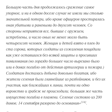
Большую часть дня продолжалось сражение самое
упорное, и ни в одном доселе случае не имели мы столько
значительной потери, ибо кроме офицеров простиралась
оная убитыми и ранеными до двухсот человек. Со
стороны неприятеля все, бывшие с оружием,
истреблены, и число оных не менее могло быть
четырехсот человек. Женщин и детей взято в плен до
ста сорока, которых солдаты из сожаления пощадили
как уже оставшихся без всякой защиты и просивших
помилования (но гораздо большее число вырезано было
или в домах погибло от действия артиллерии и пожара.)
Солдатам досталась добыча довольно богатая, ибо
жители селения были главнейшие из разбойников, и без их
участия, как ближайших к линии, почти ни одно
воровство и грабеж не происходили; большая же часть
имущества погибла в пламени. Селение состояло из 200
{14}
домов; 14 сентября разорено до основания»
.