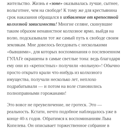
жительство. Жизнь
в
«зоне»
оказывалась лучше, сытнее,
вольготнее, чем на свободе! К тому же для крестьянина
срок наказания обращался в
избавление от крепостной
колхозной зависимости!
Многие селяне, скинувшие
таким образом ненавистное колхозное ярмо, выйдя на
волю, подсказывали тот же самый путь к свободе своим
землякам. Мне довелось беседовать с несколькими
«бывшими», для которых воспоминания о послевоенном
ГУЛАГе окрашены в самые светлые тона: ведь благодаря
ему они из «крепостных» получили «вольную»! Обычно
просто открыто крали что-нибудь из колхозного
имущества, получали несколько лет, неплохо
подрабатывали — и потом на воле становились
полноправными горожанами!
Это вовсе не преувеличение, не гротеск. Это —
реальность. Кстати, нечто подобное наблюдалось уже в
конце 40-х годов. Обратимся к воспоминаниям Льва
Копелева. Он описывает торжественное собрание в