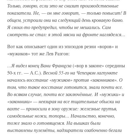
Только, говорю, если это не снизит производственные
показатели. Не, — он мне говорит, — только повысит! В
общем, устроили они на следующий день кровавую баню.
Я своих-то предупредил, чтобы не мешались. Сам
смотреть не стал: я этой мясни на фронте нагляделся…
Вот как описывает один из эпизодов резни «воров» и
«мужиков» тот же Лев Разгон:
…Я видел конец Вани Француза
(«вор в законе» середины
50-х гг. — А.С.).
Весной 55-го на Чепецком лагпункте
началось восстание «мужиков» против «законников». О
том, что такое восстание готовится, знали почти все.
Во всяком случае, почти все заключённые. И «мужики» и
«законники» — невзирая на все тщательные обыски на
вахте — проносили в зону оружие: железные прутья,
самодельные ножи, топоры… Начальство, конечно,
тоже знало о готовящемся. На вышках были
выставлены пулемёты, надзиратели озабоченно бегали