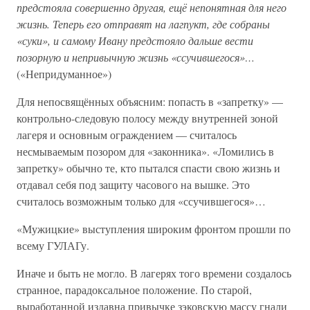
предстояла совершенно другая, ещё непонятная для него
жизнь. Теперь его отправят на лагпукт, где собраны
«суки», и самому Ивану предстояло дальше вести
позорную и непривычную жизнь «ссучившегося»…
(«Непридуманное»)
Для непосвящённых объясним: попасть в «запретку» —
контрольно-следовую полосу между внутренней зоной
лагеря и основным ограждением — считалось
несмываемым позором для «законника». «Ломились в
запретку» обычно те, кто пытался спасти свою жизнь и
отдавал себя под защиту часового на вышке. Это
считалось возможным только для «ссучившегося»…
«Мужицкие» выступления широким фронтом прошли по
всему ГУЛАГу.
Иначе и быть не могло. В лагерях того времени создалось
странное, парадоксальное положение. По старой,
выработанной издавна привычке зэковскую массу гнали