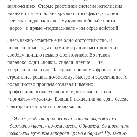
заключённых. Старые работники системы исполнения
наказаний и сейчас не скрывают того факта, что они
всячески поддерживали «мужиков» в борьбе против
«воров» и прямо «подсказывали» им образ действий.
Здесь важно отметить ещё одно обстоятельство. В
послевоенные годы в администрацию мест лишения
свободу пришло немало фронтовиков. Вот такой
парадокс: одни «вояки» сидели, другие — их
«перевоспитывали». Лагерные проблемы фронтовики
стремились решать по-боевому, быстро и эффективно. А
большинство проблем создавали именно
профессиональные уголовники, которые пытались
«прижать» «мужика». Бывший начальник лагеря в беседе
с автором этой книги признавался:
—
Я вижу: «блатари» решили, как они выражались,
«держать масть» в моём лагере. Обнаглели до того, что
нескольких мужиков запороли прямо в бараке! Ну, зэки ко