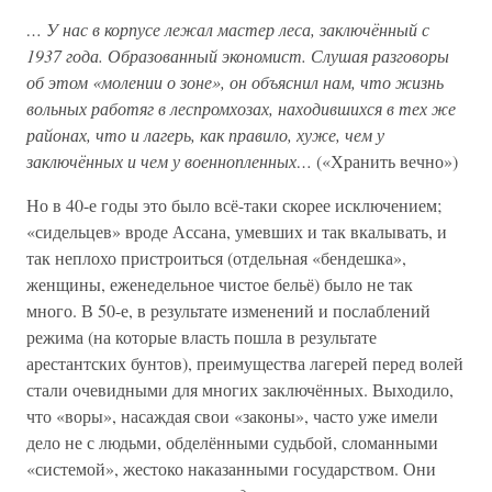
… У нас в корпусе лежал мастер леса, заключённый с
1937 года. Образованный экономист. Слушая разговоры
об этом «молении о зоне», он объяснил нам, что жизнь
вольных работяг в леспромхозах, находившихся в тех же
районах, что и лагерь, как правило, хуже, чем у
заключённых и чем у военнопленных…
(«Хранить вечно»)
Но в 40-е годы это было всё-таки скорее исключением;
«сидельцев» вроде Ассана, умевших и так вкалывать, и
так неплохо пристроиться (отдельная «бендешка»,
женщины, еженедельное чистое бельё) было не так
много. В 50-е, в результате изменений и послаблений
режима (на которые власть пошла в результате
арестантских бунтов), преимущества лагерей перед волей
стали очевидными для многих заключённых. Выходило,
что «воры», насаждая свои «законы», часто уже имели
дело не с людьми, обделёнными судьбой, сломанными
«системой», жестоко наказанными государством. Они