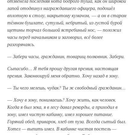
отзвенела последняя нота бодрого туша, как он широкой
лапой отодвинул награждавшего офицера, подошёл
вплотную к столу, накрытому кумачом,
—
а он в старом
тёмном бушлате, сутулый, небритый, из густой бурой
щетины торчал большой ястребиный нос, — положил
часы перед начальником и заговорил, всё более
разгорячаясь.
— Забери часы, гражданин, товарищ полковник. Забери.
Сыпасибо… Я тебя прошу другая премия, настоящая
премия. Законвоируй меня обратно. Хочу назад в зону.
— Ты чего мелешь, чудак? Ты ж свободный гражданин…
—
Хочу в зону, понимаешь? Хочу жить, как человек.
Когда я был зека, я в лесу давал рекорды, а приходил в
зону, имел чистую кабинку, имел хорошее питание.
Горячий обед, приварок, хлеб от пуза. Всегда сытый был.
Хотел — выпить имел. В кабинке чистая постель —