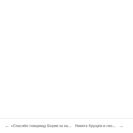
←
→
«Спасибо товарищу Берии за наши мужицкие войны»
Никита Хрущёв и «воровская ломка»