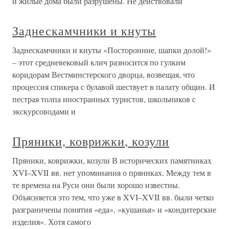
и жилые дома были разрушены. Не действовали
Заднескамчники и кнуты
Заднескамчники и кнуты «Посторонние, шапки долой!»
– этот средневековый клич разносится по гулким
коридорам Вестминстерского дворца, возвещая, что
процессия спикера с булавой шествует в палату общин. И
пестрая толпа иностранных туристов, школьников с
экскурсоводами и
Пряники, коврижки, козули
Пряники, коврижки, козули В исторических памятниках
XVI–XVII вв. нет упоминания о пряниках. Между тем в
те времена на Руси они были хорошо известны.
Объясняется это тем, что уже в XVI–XVII вв. были четко
разграничены понятия «еда», «кушанья» и «кондитерские
изделия». Хотя самого