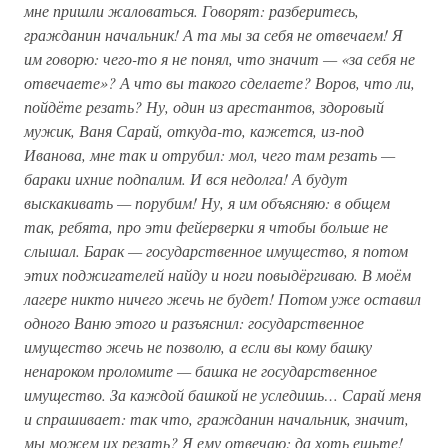
мне пришли жаловаться. Говорят: разберитесь,
гражданин начальник! А та мы за себя не отвечаем! Я
им говорю: чего-то я не понял, что значит — «за себя не
отвечаете»? А что вы такого сделаете? Воров, что ли,
пойдёте резать? Ну, один из арестантов, здоровый
мужик, Ваня Сарай, откуда-то, кажется, из-под
Иванова, мне так и отрубил: мол, чего там резать —
бараки ихние подпалим. И вся недолга! А будут
выскакивать — порубим! Ну, я им объясняю: в общем
так, ребята, про эти фейерверки я чтобы больше не
слышал. Барак — государственное имущество, я потом
этих поджигателей найду и ноги повыдёргиваю. В моём
лагере никто ничего жечь не будет! Потом уже оставил
одного Ваню этого и разъяснил: государственное
имущество жечь не позволю, а если вы кому башку
ненароком проломите — башка не государственное
имущество. За каждой башкой не уследишь… Сарай меня
и спрашивает: так что, гражданин начальник, значит,
мы можем их резать? Я ему отвечаю: да хоть ешьте!