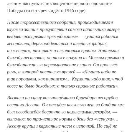
лесном лагпункте, посвящённое первой годовщине
Победы (то есть речь идёт о 1946 годе):
После торжественного собрания, происходившего в
клубе за зоной в присутствии самого начальника лагеря,
выдавались премии «рекордистам» — лучшим рабочим
лесоповала, деревообделочных и швейных фабрик,
инженерам, техникам и некоторым врачам. Начальник
благодушествовал, он тоже получил из Москвы премию и
благодарность за перевыполнение планов. Он произнёс
речь, в которой наставлял врачей — «Лечить надо не
так порошком, как пирожком… Кормить надо так, чтоб
вовсе не было доходных, а только справные работяги».
Вызвали на сцену вольнонаёмного бригадира лесорубов,
осетина Ассана. Он отсидел несколько лет за бандитизм,
был освобождён досрочно за немыслимые рекорды,
—
выполнял по три-четыре нормы в день без «чернухи»…
Ассану вручили карманные часы с цепочкой. Но ещё не