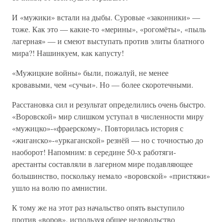
И «мужики» встали на дыбы. Суровые «законники» —
тоже. Как это — какие-то «мерины», «рогомёты», «пыль
лагерная» — и смеют выступать против элиты блатного
мира?! Нашинкуем, как капусту!
«Мужицкие войны» были, пожалуй, не менее
кровавыми, чем «сучьи». Но — более скоротечными.
Расстановка сил и результат определились очень быстро.
«Воровской» мир слишком уступал в численности миру
«мужицко»-«фраерскому». Повторилась история с
«жиганско»-«уркаганской» резнёй — но с точностью до
наоборот! Напомним: в середине 50-х работяги-
арестанты составляли в лагерном мире подавляющее
большинство, поскольку немало «воровской» «пристяжи»
ушло на волю по амнистии.
К тому же на этот раз начальство опять выступило
против «воров», используя общее недовольство