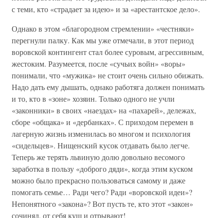
с теми, кто «страдает за идею» и за «арестантское дело».
Однако в этом «благородном стремлении» «честняки»
перегнули палку. Как мы уже отмечали, в этот период
воровской контингент стал более суровым, агрессивным,
жестоким. Разумеется, после «сучьих войн» «воры»
понимали, что «мужика» не стоит очень сильно обижать.
Надо дать ему дышать, однако работяга должен понимать
и то, кто в «зоне» хозяин. Только одного не учли
«законники» в своих «наездах» на «пахарей», дележах,
сборе «общака» и «дербанках». С приходом перемен в
лагерную жизнь изменилась во многом и психология
«сидельцев». Нищенский кусок отдавать было легче.
Теперь же терять львиную долю довольно весомого
заработка в пользу «доброго дяди», когда этим куском
можно было прекрасно пользоваться самому и даже
помогать семье… Ради чего? Ради «воровской идеи»?
Непонятного «закона»? Вот пусть те, кто этот «закон»
сочинял, от себя куш и отрывают!