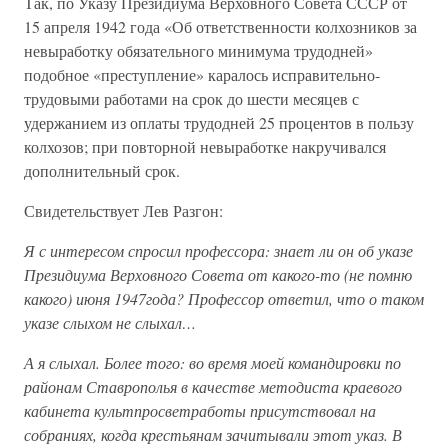
Так, по Указу Президиума Верховного Совета СССР от
15 апреля 1942 года «Об ответственности колхозников за
невыработку обязательного минимума трудодней»
подобное «преступление» каралось исправительно-
трудовыми работами на срок до шести месяцев с
удержанием из оплаты трудодней 25 процентов в пользу
колхозов; при повторной невыработке накручивался
дополнительный срок.
Свидетельствует Лев Разгон:
Я с интересом спросил профессора: знает ли он об указе
Президиума Верховного Совета от какого-то (не помню
какого) июня 1947года? Профессор ответил, что о таком
указе слыхом не слыхал…
А я слыхал. Более того: во время моей командировки по
районам Ставрополья в качестве методиста краевого
кабинета культпросветработы присутствовал на
собраниях, когда крестьянам зачитывали этот указ. В