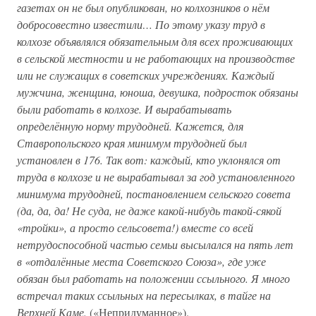
газетах он не был опубликован, но колхозников о нём
добросовестно известили… По этому указу труд в
колхозе объявлялся обязательным для всех проживающих
в сельской местности и не работающих на производстве
или не служащих в советских учреждениях. Каждый
мужчина, женщина, юноша, девушка, подросток обязаны
были работать в колхозе. И вырабатывать
определённую норму трудодней. Кажется, для
Ставропольского края минимум трудодней был
установлен в 176. Так вот: каждый, кто уклонялся от
труда в колхозе и не вырабатывал за год установленного
минимума трудодней, постановлением сельского совета
(да, да, да! Не суда, не даже какой-нибудь такой-сякой
«тройки», а просто сельсовета!) вместе со всей
нетрудоспособной частью семьи высылался на пять лет
в «отдалённые места Советского Союза», где уже
обязан был работать на положении ссыльного. Я много
встречал таких ссыльных на пересылках, в тайге на
Верхней Каме.
(«Непридуманное»).