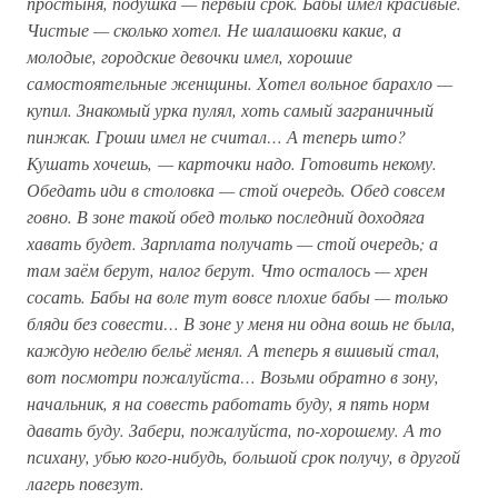
простыня, подушка — первый срок. Бабы имел красивые.
Чистые — сколько хотел. Не шалашовки какие, а
молодые, городские девочки имел, хорошие
самостоятельные женщины. Хотел вольное барахло —
купил. Знакомый урка пулял, хоть самый заграничный
пинжак. Гроши имел не считал… А теперь што?
Кушать хочешь, — карточки надо. Готовить некому.
Обедать иди в столовка — стой очередь. Обед совсем
говно. В зоне такой обед только последний доходяга
хавать будет. Зарплата получать — стой очередь; а
там заём берут, налог берут. Что осталось — хрен
сосать. Бабы на воле тут вовсе плохие бабы — только
бляди без совести… В зоне у меня ни одна вошь не была,
каждую неделю бельё менял. А теперь я вшивый стал,
вот посмотри пожалуйста… Возьми обратно в зону,
начальник, я на совесть работать буду, я пять норм
давать буду. Забери, пожалуйста, по-хорошему. А то
психану, убью кого-нибудь, большой срок получу, в другой
лагерь повезут.