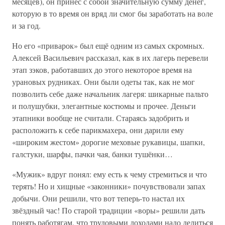
месяцев), он принёс с собой значительную сумму денег,
которую в то время он вряд ли смог бы заработать на воле
и за год.
Но его «приварок» был ещё одним из самых скромных.
Алексей Васильевич рассказал, как в их лагерь перевели
этап зэков, работавших до этого некоторое время на
урановых рудниках. Они были одеты так, как не мог
позволить себе даже начальник лагеря: шикарные пальто
и полушубки, элегантные костюмы и прочее. Деньги
этапники вообще не считали. Стараясь задобрить и
расположить к себе парикмахера, они дарили ему
«широким жестом» дорогие меховые рукавицы, шапки,
галстуки, шарфы, пачки чая, банки тушёнки…
«Мужик» вдруг понял: ему есть к чему стремиться и что
терять! Но и хищные «законники» почувствовали запах
добычи. Они решили, что вот теперь-то настал их
звёздный час! По старой традиции «воры» решили дать
понять работягам, что трудовыми доходами надо делиться