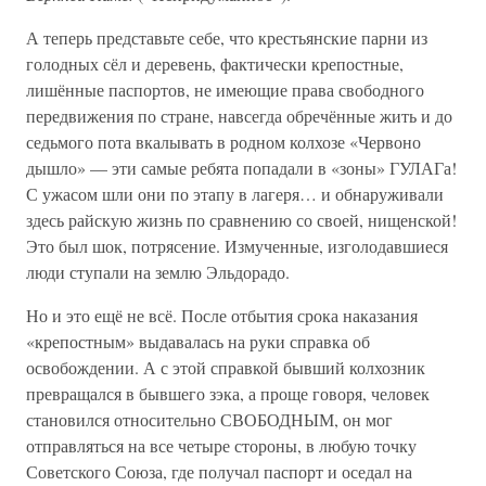
А теперь представьте себе, что крестьянские парни из
голодных сёл и деревень, фактически крепостные,
лишённые паспортов, не имеющие права свободного
передвижения по стране, навсегда обречённые жить и до
седьмого пота вкалывать в родном колхозе «Червоно
дышло» — эти самые ребята попадали в «зоны» ГУЛАГа!
С ужасом шли они по этапу в лагеря… и обнаруживали
здесь райскую жизнь по сравнению со своей, нищенской!
Это был шок, потрясение. Измученные, изголодавшиеся
люди ступали на землю Эльдорадо.
Но и это ещё не всё. После отбытия срока наказания
«крепостным» выдавалась на руки справка об
освобождении. А с этой справкой бывший колхозник
превращался в бывшего зэка, а проще говоря, человек
становился относительно СВОБОДНЫМ, он мог
отправляться на все четыре стороны, в любую точку
Советского Союза, где получал паспорт и оседал на