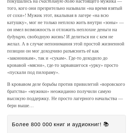
покушались на
счастливую долю
настоящего мужика —
того, кого они презрительно называли «на время взятый
от сохи»! Мужик этот, вкалывая в лагере «на всю
катушку», мог не только неплохо жить внутри «зоны» —
он имел возможность и отложить неплохие деньги на
будущую,
свободную жизнь! И делиться ни с кем не
желал. А в случае непонимания этой простой жизненной
позиции он мог доходчиво разъяснить её как
«законникам», так и «сукам». Где-то доходило до
кровавой «мясни», где-то зарвавшегося «урку» просто
«пускали под пилораму».
В кровавом деле борьбы против привилегий «воровского
братства» «мужики» неожиданно получили самую
высокую поддержку. Не просто лагерного начальства —
бери выше…
Более 800 000 книг и аудиокниг! 📚