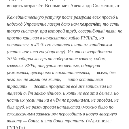
вводить хозрасчёт. Вспоминает Александр Солженицын:
Как единственную уступку после разгрома всех просьб и
надежд Управление лагеря дало нам
хозрасчёт,
то есть
такую систему, при которой труд, совершённый нами, не
просто канывал в ненасытное хайло ГУЛАГа, но
оценивался, и 45 % его считалось нашим заработком
(остальное шло государству). Из этого «заработка»
70 % забирал лагерь на содержание конвоя, собак,
колючки, БУРа, оперуполномоченных, офицеров
режимных, цензорных и воспитательных, — всего, без
чего мы не могли бы жить, — зато оставшиеся
тридцать — десять процентов всё же записывал на
лицевой счёт заключённого, и хоть не все эти деньги, но
часть их (если ты ни в чём не провинился, не опоздал, не
был груб, не разочаровал начальства) можно было по
ежемесячным заявлениям переводить в новую лагерную
валюту —
боны,
и эти боны тратить.
(«Архипелаг
ГУЛАГ»)