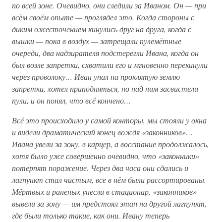
по всей зоне. Очевидно, они следили за Иваном. Он — при
всём своём опыте — проглядел это. Когда стороны с
диким ожесточением кинулись друг на друга, когда с
вышки — пока в воздух — затрещали пулемётные
очереди, два надзирателя подстерегли Ивана, когда он
был возле запретки, схватили его и мгновенно перекинули
через проволоку… Иван упал на проклятую землю
запретки, хотел приподняться, но над ним засвистели
пули, и он понял, что всё кончено…
Всё это происходило у самой конторы, мы стояли у окна
и видели драматический конец вождя «законников»…
Ивана увели за зону, в карцер, а восстание продолжалось,
хотя было уже совершенно очевидно, что «законники»
потерпят поражение. Через два часа они сдались и
лагпункт стал чистым, все в нём были рассортированы.
Мёртвых и раненых унесли в стационар, «законников»
вывели за зону — им предстоял этап на другой лагпункт,
где были только такие, как они. Ивану теперь