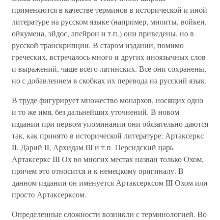
применяются в каче­стве терминов в исторической и иной
литературе на русском языке (например, мноиты, войкеи,
ойкумена, эйдос, апейрон и т.п.) они приведены, но в
русской транскрипции. В старом издании, помимо
греческих, встречалось много и других иноязычных слов
и выражений, чаще всего латинских. Все они сохранены,
но с добавлением в скобках их перевода на русский язык.
В труде фигурирует множество монархов, носящих одно
и то же имя, без дальнейших уточнений. В новом
издании при первом упоминании они обязательно даются
так, как принято в исторической литературе: Артаксеркс
II, Дарий II, Архидам III и т.п. Персидский царь
Артаксеркс III Ох во многих местах назван только Охом,
причем это относится и к немецкому оригиналу. В
данном издании он именуется Артаксерксом III Охом или
просто Артаксерксом.
Определенные сложности возникли с терминологией. Во