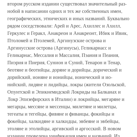
втором русском издании существовал значительный раз­
нобой в написании одних и тех же собственных имен,
гео­графических, этнических и иных названий. Буквально
рядом соседствовали: Арей и Арес, Ахиллес и Ахилл,
Геркулес и Геракл, Анакреон и Анакреонт, Ибик и Ивик,
Птоломей и Птолемей, Аргинузские острова и
Аргинусские острова (Аргинусы), Геликарнасс и
Геликарнас, Мессалия и Массалия, Пэания и Пеания,
Пиэрия и Пиерия, Сунион и Суний, Тенарон и Тенар,
беотяне и беотийцы, доряне и дорийцы, дори­ческий и
дорийский, ионяне и ионийцы, ионический и ио­
нийский, лидяне и лидийцы, локры (жители Озольской,
Опунтской и Эпикнемидской Локриды на Балканах и
Локр Эпизефирских в Италии) и локрийцы, мегаряне и
мегарцы, мессяне и мессенцы, милетяне и милетцы,
тегеаты и тегейцы, фивяне и фиванцы, фокийцы и
фокейцы, халкидяне и халкидцы, эвбеяне и эвбейцы,
этоляне и этолийцы, аргивский и аргосский. В новом
издании проведена унификация имен и названий. Из