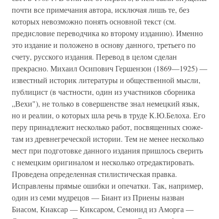
почти все при­мечания автора, исключая лишь те, без
которых невозможно понять основной текст (см.
предисловие переводчика ко вто­рому изданию). Именно
это издание и положено в основу данного, третьего по
счету, русского издания. Перевод в це­лом сделан
прекрасно. Михаил Осипович Гершензон (1869—1925) —
известный историк литературы и общест­венной мысли,
публицист (в частности, один из участников сборника
„Вехи"), не только в совершенстве знал немецкий язык,
но и реалии, о которых шла речь в труде К.Ю.Белоха. Его
перу принадлежит несколько работ, посвященных сюже­
там из древнегреческой истории. Тем не менее несколько
мест при подготовке данного издания пришлось сверить
с немецким оригиналом и несколько отредактировать.
Прове­дена определенная стилистическая правка.
Исправлены пря­мые ошибки и опечатки. Так, например,
один из семи муд­рецов — Биант из Приены назван
Биасом, Киаксар — Киксаром, Семонид из Аморга —