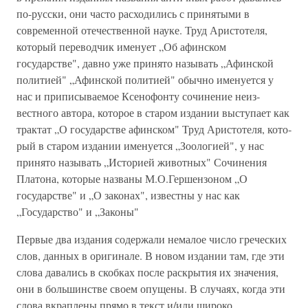
по-русски, они часто расходились с принятыми в
современной отечест­венной науке. Труд Аристотеля,
который переводчик имену­ет „Об афинском
государстве", давно уже принято называть „Афинской
политией" „Афинской политией" обычно име­нуется у
нас и приписываемое Ксенофонту сочинение неиз­
вестного автора, которое в старом издании выступает как
трактат „О государстве афинском" Труд Аристотеля, кото­
рый в старом издании именуется „Зоологией", у нас
принято называть „Историей животных" Сочинения
Платона, кото­рые названы М.О.Гершензоном „О
государстве" и „О зако­нах", известны у нас как
„Государство" и „Законы"
Первые два издания содержали немалое число грече­ских
слов, данных в оригинале. В новом издании там, где эти
слова давались в скобках после раскрытия их значения,
они в большинстве своем опущены. В случаях, когда эти
слова вкраплены прямо в текст и/или широко