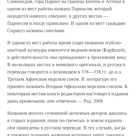
Симонидом, гора Парнет на границе Беотии и Аттики в
одном из мест работы названа Парнасом, который
находится намного севернее, в других местах —
Парнесом и нигде правильно. В одном из мест граждане
Сиракуз названы сикелами.
В одном из мест работы время существования эгейско-
критской культуры именуется медным веком (Kupferzeit),
в действительности она принадлежит к бронзовому веку.
В нескольких местах и немецкого оригинала, и русского
пере­вода говорится о возникшем в 378—338 гг. до н.э.
Третьем Афинском морском союзе. В литературе его
принято назы­вать Вторым Афинским морским союзом. К
некоторым мес­там книги редактором настоящего издания
даны примеча­ния, они отмечены — Ред. 2008.
Названия многих сочинений античных авторов давались
в старых изданиях лишь по-гречески, в новом издании
они приведены в русском переводе. В тех случаях, когда
в преж­них изданиях названия античных работ давались