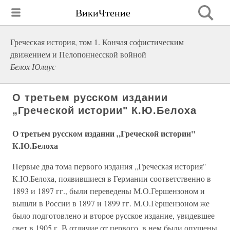
ВикиЧтение
Греческая история, том 1. Кончая софистическим
движением и Пелопоннесской войной
Белох Юлиус
О третьем русском издании
„Греческой истории" К.Ю.Белоха
О третьем русском издании „Греческой истории"
К.Ю.Белоха
Первые два тома первого издания „Греческая история"
К.Ю.Белоха, появившиеся в Германии соответственно в
1893 и 1897 гг., были переведены М.О.Гершензоном и
вышли в России в 1897 и 1899 гг. М.О.Гершензоном же
было подго­товлено и второе русское издание, увидевшее
свет в 1905 г. В отличие от первого, в нем были опущены