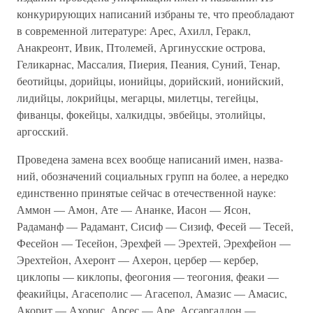
конкурирующих написаний избраны те, что преобладают
в современной литературе: Арес, Ахилл, Геракл,
Анакреонт, Ивик, Птолемей, Аргинусские острова,
Геликарнас, Массалия, Пиерия, Пеания, Суний, Тенар,
бео­тийцы, дорийцы, ионийцы, дорийский, ионийский,
лидийцы, локрийцы, мегарцы, милетцы, тегейцы,
фиванцы, фокейцы, халкидцы, эвбейцы, этолийцы,
аргосский.
Проведена замена всех вообще написаний имен, назва­
ний, обозначений социальных групп на более, а нередко
единственно принятые сейчас в отечественной науке:
Аммон — Амон, Ате — Ананке, Иасон — Ясон,
Радаманф — Радамант, Сисиф — Сизиф, Фесей — Тесей,
Фесейон — Тесейон, Эрехфей — Эрехтей, Эрехфейон —
Эрехтейон, Ахеронт — Ахерон, цербер — кербер,
циклопы — киклопы, феогония — теогония, феаки —
феакийцы, Агасеполис — Агасепол, Амазис — Амасис,
Акорит — Ахорис, Арсес — Аре, Ассаргаддон —