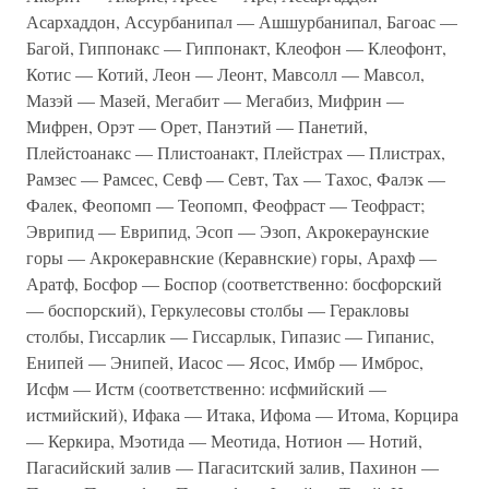
Асархаддон, Ассурбанипал — Ашшурбанипал, Багоас —
Багой, Гиппонакс — Гиппонакт, Клеофон — Клеофонт,
Котис — Котий, Леон — Леонт, Мавсолл — Мавсол,
Мазэй — Мазей, Мегабит — Мегабиз, Мифрин —
Мифрен, Орэт — Орет, Панэтий — Панетий,
Плейстоанакс — Плистоанакт, Плейстрах — Плистрах,
Рамзес — Рамсес, Севф — Севт, Tax — Тахос, Фалэк —
Фалек, Феопомп — Теопомп, Феофраст — Теофраст;
Эврипид — Еврипид, Эсоп — Эзоп, Акрокераунские
горы — Акрокеравнские (Керавнские) го­ры, Арахф —
Аратф, Босфор — Боспор (соответственно: босфорский
— боспорский), Геркулесовы столбы — Герак­ловы
столбы, Гиссарлик — Гиссарлык, Гипазис — Гипанис,
Енипей — Энипей, Иасос — Ясос, Имбр — Имброс,
Исфм — Истм (соответственно: исфмийский —
истмийский), Ифака — Итака, Ифома — Итома, Корцира
— Керкира, Мэотида — Меотида, Нотион — Нотий,
Пагасийский залив — Пагаситский залив, Пахинон —