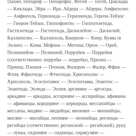
Пахин, Пепареф — Пепарефос, Фегей — Тегей, Циклады
— Киклады, Эйра — Ира, Абдера — Абдеры, Амфиполис
— Амфиполь, Герионида — Герионеида, Гереон-Тейхос
— Гиерон-Тейхос, Гиппофонтис — Гиппотонтида,
Гистиэотида — Гистеотида, Даскилейон — Даскилий,
Каллиполис — Каллиполь, Киерион — Киер, Ку­мы (в
Эолии) — Кима, Мефона — Метона; Ореос — Орей,
Пелиннейон — Пелинней, Перрэбия — Перребия
(соответ­ственно: перрэбы — перребы), Приэна —
Приена, Пэония — Пеония, Фалерон — Фалер, Ффия —
Фтия, Ффиотида — Фтиотида; Хрисополис —
Хрисополь, Эгоспотамос — Эгоспотамы, Эоантис —
Эоантида, Эолида — Эолия, аргивяне — аргосцы,
аркадяне — аркадцы, ассирияне — ассирийцы, афаманы
— афаманцы, корциряне — керкирцы, мессапийцы —
мессапы, мидяне — мидийцы; мионяне — мионийцы,
мисяне — мисийцы, пеоняне — пеонийцы, регинцы —
регийцы (сответственно: регинский — регийский), руку
— лукка, сидоняне — сидонцы, сиракузяне —