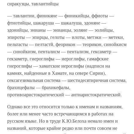
сиракузцы, тавлантийцы
— тавлантии, финикяне — финикийцы, ффиоты —
фтиотийцы, шакаруша — шакалуша, эдоняне —
эдонийцы, энианы — энианцы, эоляне — эолийцы,
эпироты — эпирцы, гелоты — илоты, метэки — метеки,
пельтасты — пелтастй, феорикон — теорикон, синойкисм
— синойкизм, пенталисм — пентализм, гексаметр —
гекзаметр, гиероглифы — иерог­лифы, гамафские
гиероглифы — хаматские иероглифы (над­писи на
камнях, найденные в Хамате, на севере Сирии),
сексагезимальная система — шестидесятиричная система,
бра­хицефалы — брахикефалы,
противоаристократический — антиаристократический.
Однако все это относится только к именам и названиям,
более или менее часто встречающимся в работах на
русском языке. Но в труде К.Ю.Белоха немало имен и
названий, ко­торые крайне редко или почти совсем не