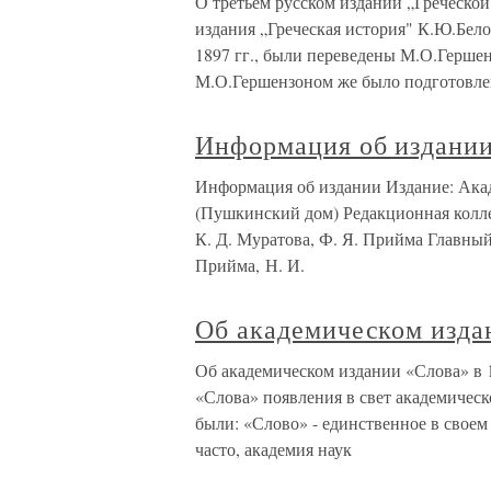
О третьем русском издании „Греческо
издания „Греческая история" К.Ю.Бело
1897 гг., были переведены М.О.Гершен
М.О.Гершензоном же было подго­товл
Информация об издани
Информация об издании Издание: Ака
(Пушкинский дом) Редакционная коллег
К. Д. Муратова, Ф. Я. Прийма Главный
Прийма, Н. И.
Об академическом издан
Об академическом издании «Слова» в 
«Слова» появления в свет академическо
были: «Слово» - единственное в своем
часто, академия наук