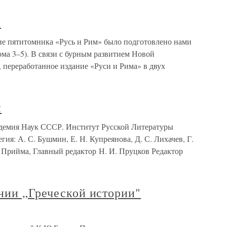
и
ие пятитомника «Русь и Рим» было подготовлено нами
тома 3–5). В связи с бурным развитием Новой
 переработанное издание «Руси и Рима» в двух
и
демия Наук СССР. Институт Русской Литературы
ия: А. С. Бушмин, Е. Н. Купреянова, Д. С. Лихачев, Г.
. Прийма, Главный редактор Н. И. Пруцков Редактор
нии „Греческой истории"