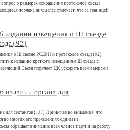
ь вопрос о размерах сокращения протоколов съезда.
ающиеся порядка дня; далее отмечает, что за границей
б издании извещения о III съезде
езда{92}
щения о III съезде РСДРП и протоколов съезда{92}
ить к изданию краткого извещения о III съезде с
резолюций.Съезд поручает ЦК ускорить всеми мерами
б издании органа для
ана для сектантов{133} Принимая во внимание, что
ся во многих его проявлениях одним из
 съезд обращает внимание всех членов партии на работу