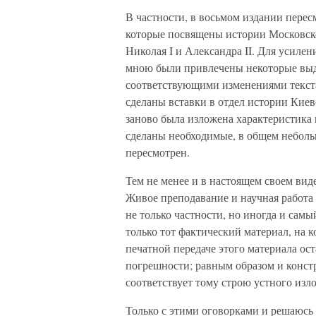
В частности, в восьмом издании перес
которые посвящены истории Московск
Николая I и Александра II. Для усилен
мною были привлечены некоторые выд
соответствующими изменениями текста
сделаны вставки в отдел истории Киевс
заново была изложена характеристика
сделаны необходимые, в общем небольш
пересмотрен.
Тем не менее и в настоящем своем вид
Живое преподавание и научная работа
не только частности, но иногда и сам
только тот фактический материал, на к
печатной передаче этого материала ос
погрешности; равным образом и конст
соответствует тому строю устного изл
Только с этими оговорками и решаюсь 