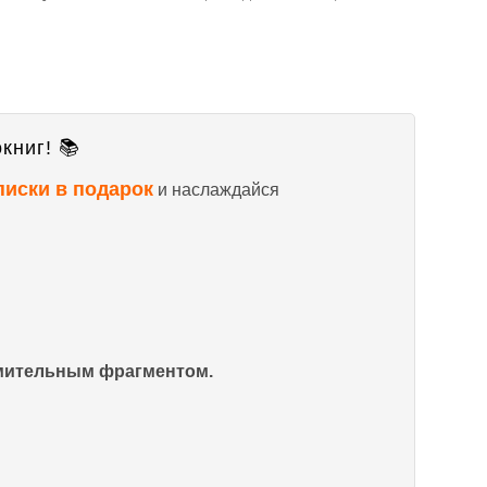
книг! 📚
писки в подарок
и наслаждайся
омительным фрагментом.