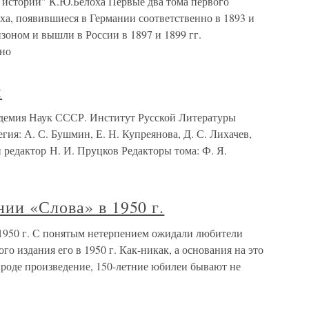
й истории" К.Ю.Белоха Первые два тома первого
ха, появившиеся в Германии соответственно в 1893 и
зоном и вышли в России в 1897 и 1899 гг.
ено
и
демия Наук СССР. Институт Русской Литературы
ия: А. С. Бушмин, Е. Н. Купреянова, Д. С. Лихачев,
 редактор Н. И. Пруцков Редакторы тома: Ф. Я.
ии «Слова» в 1950 г.
1950 г. С понятым нетерпением ожидали любители
го издания его в 1950 г. Как-никак, а основания на это
 роде произведение, 150-летние юбилеи бывают не