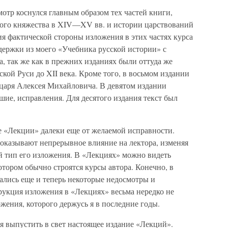
мотр коснулся главным образом тех частей книги,
ого княжества в XIV—XV вв. и истории царствований
ия фактической стороны изложения в этих частях курса
ержки из моего «Учебника русской истории» с
, так же как в прежних изданиях были оттуда же
кой Руси до XII века. Кроме того, в восьмом издании
 царя Алексея Михайловича. В девятом издании
ие, исправления. Для десятого издания текст был
е «Лекции» далеки еще от желаемой исправности.
 оказывают непрерывное влияние на лектора, изменяя
ый тип его изложения. В «Лекциях» можно видеть
отором обычно строятся курсы автора. Конечно, в
тались еще и теперь некоторые недосмотры и
рукция изложения в «Лекциях» весьма нередко не
ожения, которого держусь я в последние годы.
я выпустить в свет настоящее издание «Лекций».