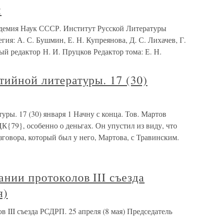
и
демия Наук СССР. Институт Русской Литературы
ия: А. С. Бушмин, Е. Н. Купреянова, Д. С. Лихачев, Г.
ый редактор Н. И. Пруцков Редактор тома: Е. Н.
тийной литературы. 17 (30)
уры. 17 (30) января 1 Начну с конца. Тов. Мартов
К{79}, особенно о деньгах. Он упустил из виду, что
говора, который был у него, Мартова, с Травинским.
ании протоколов III съезда
я)
 III съезда РСДРП. 25 апреля (8 мая) Председатель