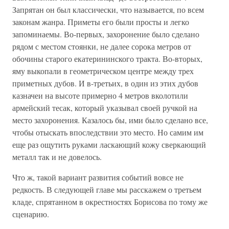
Запрятан он был классически, что называется, по всем
законам жанра. Приметы его были просты и легко
запоминаемы. Во-первых, захоронение было сделано
рядом с местом стоянки, не далее сорока метров от
обочины старого екатерининского тракта. Во-вторых,
яму выкопали в геометрическом центре между трех
приметных дубов. И в-третьих, в один из этих дубов
казначеи на высоте примерно 4 метров вколотили
армейский тесак, который указывал своей ручкой на
место захоронения. Казалось бы, ими было сделано все,
чтобы отыскать впоследствии это место. Но самим им
еще раз ощутить руками ласкающий кожу сверкающий
металл так и не довелось.
Что ж, такой вариант развития событий вовсе не
редкость. В следующей главе мы расскажем о третьем
кладе, спрятанном в окрестностях Борисова по тому же
сценарию.