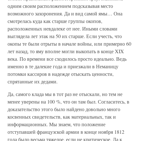
одним своим расположением подсказывая место
возможного захоронения. Да и вид самой ямы… Она
смотрелась куда как старше группы окопов,
расположенных невдалеке от нее. Иными словами
выглядела лет этак на 50 их старше. Если учесть, что
окопы те были отрыты в начале войны, или примерно 60
лет назад, то яму вполне могли выкопать в конце XIX
века. По времени все сходилось просто идеально. Ведь
именно в те далекие года и приезжали в Неманицу
потомки кассиров в надежде отыскать ценности,
спрятанные их дедами.
Да, самого клада мы в тот раз не отыскали, но тем не
менее уверены на 100 %, что он там был. Согласитесь, в
доказательство этого было найдено довольно много
косвенных свидетельств, как материальных, так и
информационных. Мы знаем, что положение
отступавшей французской армии в конце ноября 1812
года было весьма тяжелое, если не критическое. Да к