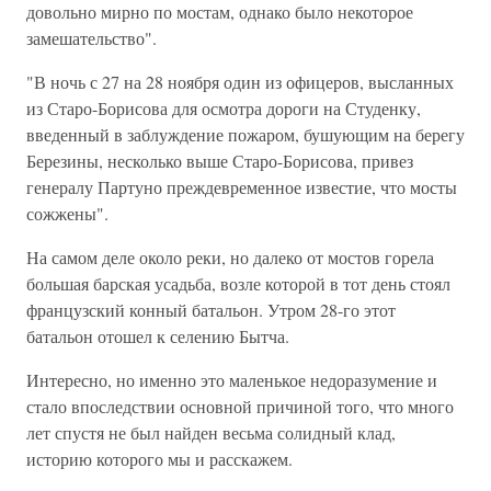
довольно мирно по мостам, однако было некоторое
замешательство".
"В ночь с 27 на 28 ноября один из офицеров, высланных
из Старо-Борисова для осмотра дороги на Студенку,
введенный в заблуждение пожаром, бушующим на берегу
Березины, несколько выше Старо-Борисова, привез
генералу Партуно преждевременное известие, что мосты
сожжены".
На самом деле около реки, но далеко от мостов горела
большая барская усадьба, возле которой в тот день стоял
французский конный батальон. Утром 28-го этот
батальон отошел к селению Бытча.
Интересно, но именно это маленькое недоразумение и
стало впоследствии основной причиной того, что много
лет спустя не был найден весьма солидный клад,
историю которого мы и расскажем.