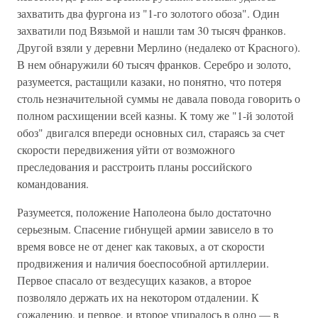
захватить два фургона из "1-го золотого обоза". Один
захватили под Вязьмой и нашли там 30 тысяч франков.
Другой взяли у деревни Мерлино (недалеко от Красного).
В нем обнаружили 60 тысяч франков. Серебро и золото,
разумеется, растащили казаки, но понятно, что потеря
столь незначительной суммы не давала повода говорить о
полном расхищении всей казны. К тому же "1-й золотой
обоз" двигался впереди основных сил, стараясь за счет
скорости передвижения уйти от возможного
преследования и расстроить планы российского
командования.
Разумеется, положение Наполеона было достаточно
серьезным. Спасение гибнущей армии зависело в то
время вовсе не от денег как таковых, а от скорости
продвижения и наличия боеспособной артиллерии.
Первое спасало от вездесущих казаков, а второе
позволяло держать их на некотором отдалении. К
сожалению, и первое, и второе упиралось в одно — в