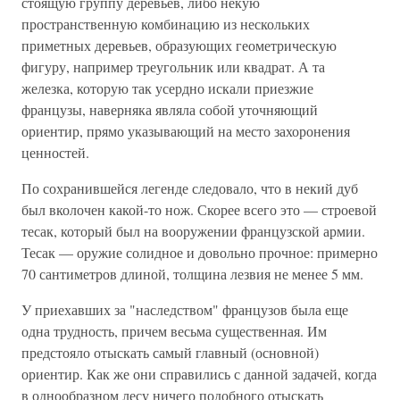
стоящую группу деревьев, либо некую
пространственную комбинацию из нескольких
приметных деревьев, образующих геометрическую
фигуру, например треугольник или квадрат. А та
железка, которую так усердно искали приезжие
французы, наверняка являла собой уточняющий
ориентир, прямо указывающий на место захоронения
ценностей.
По сохранившейся легенде следовало, что в некий дуб
был вколочен какой-то нож. Скорее всего это — строевой
тесак, который был на вооружении французской армии.
Тесак — оружие солидное и довольно прочное: примерно
70 сантиметров длиной, толщина лезвия не менее 5 мм.
У приехавших за "наследством" французов была еще
одна трудность, причем весьма существенная. Им
предстояло отыскать самый главный (основной)
ориентир. Как же они справились с данной задачей, когда
в однообразном лесу ничего подобного отыскать