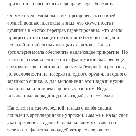
призванного обеспечить переправу через Березину.
Он уже имел "удовольствие" преодолевать со своей
армией водные преграды и знал, что скученность и
сумятица в местах переправ гарантированы. Что могло
прикрыть это беззащитное скопище бегущих людей и
лошадей от гибельных казацких налетов? Только
артиллерия могла обеспечить надлежащее прикрытие. Но
и без того немногочисленные французские батареи еще
следовало как-то дотащить до места будущей переправы,
по возможности не потеряв ни одного орудия, ни одного
зарядного ящика. А для выполнения этой задачи нужны
были лошади, причем с двойным запасом. Ведь
истощенные лошади падали каждый день сотнями.
Наполеон писал очередной приказ о конфискации
лошадей в артиллерийские упряжки. Сам же и начал свой
указ претворять в дело. Своим пальцем указывал на
тележки и фургоны, лошадей которых следовало