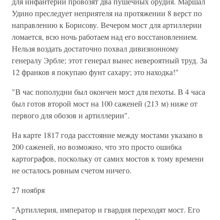
для инфантерии провозят два пушечных орудия. Маршал
Удино преследует неприятеля на протяжении 8 верст по
направлению к Борисову. Вечером мост для артиллерии
ломается, всю ночь работаем над его восстановлением.
Нельзя воздать достаточно похвал дивизионному
генералу Эрбле; этот генерал вынес невероятный труд. За
12 франков я покупаю фунт сахару; это находка!"
"В час пополудни был окончен мост для пехоты. В 4 часа
был готов второй мост на 100 саженей (213 м) ниже от
первого для обозов и артиллерии".
На карте 1817 года расстояние между мостами указано в
200 саженей, но возможно, что это просто ошибка
картографов, поскольку от самих мостов к тому времени
не осталось ровным счетом ничего.
27 ноября
"Артиллерия, император и гвардия переходят мост. Его