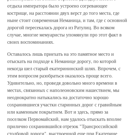
отдыха императора было устроено согревающее
кострище, на расстоянии двух верст до того места, где
ныне стоит современная Неманица, и там, где с основной
дорогой пересекалась дорога из Ратулиц. Во всяком
случае, многие мемуаристы упомянули про этот факт в
своих воспоминаниях.
Оставалось лишь приехать на это памятное место и
отыскать на подходе к Неманице дорогу, по которой
некогда шел старый екатерининский шлях. Впрочем, с
этим вопросом разобраться оказалось проще всего.
Удивительно, но, проведя довольно много времени в
местах, связанных с наполеоновским нашествием, мы
неоднократно натыкались на достаточно хорошо
сохранившиеся участки старинных дорог с гравийным
или каменным покрытием. Вот и здесь, прямо за
поселком Первомайский, нам удалось отыскать вполне
прилично сохранившийся отрезок "Трансроссийской
столбовой дороги", выстроенной еще при Екатерине