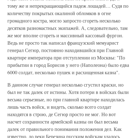
тому же и непрекращающийся падеж лошадей… Судя по
количеству покрытых окалиной обломков в огне
громадного костра, могло запросто сгореть несколько
десятков разномастных экипажей. А, следовательно, там
же мог вполне сгореть и массивный кассовый фургон.
Ведь не просто так написал французский мемуарист
генерал Сегюр, постоянно находившийся при Главной
квартире императора при отступлении из Москвы: "По
прибытии в город Борисов у него (Наполеона) было едва
6000 солдат, несколько пушек и расхищенная казна".
В данном случае генерал несколько сгустил краски, но
был не так далек от истины. Хотя потери в войсках были
весьма серьезные, но при главной квартире находилась
лишь часть войск, и видеть, сколько всего солдат
находятся в строю, де Сегюр просто не мог. Но вот
насчет сохранности армейской казны он был весьма
далек от правильного понимания положения дел. Как
известно, до реки Березина русским войскам удалось