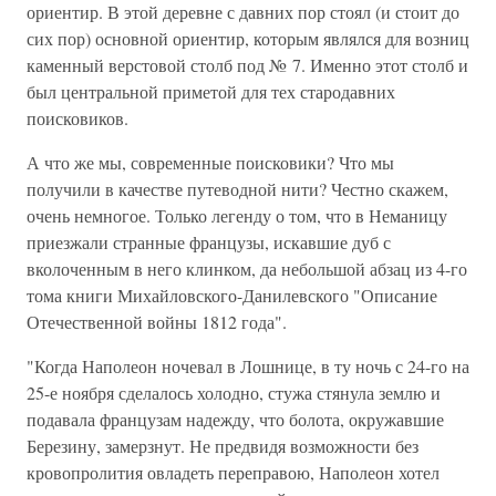
ориентир. В этой деревне с давних пор стоял (и стоит до
сих пор) основной ориентир, которым являлся для возниц
каменный верстовой столб под № 7. Именно этот столб и
был центральной приметой для тех стародавних
поисковиков.
А что же мы, современные поисковики? Что мы
получили в качестве путеводной нити? Честно скажем,
очень немногое. Только легенду о том, что в Неманицу
приезжали странные французы, искавшие дуб с
вколоченным в него клинком, да небольшой абзац из 4-го
тома книги Михайловского-Данилевского "Описание
Отечественной войны 1812 года".
"Когда Наполеон ночевал в Лошнице, в ту ночь с 24-го на
25-е ноября сделалось холодно, стужа стянула землю и
подавала французам надежду, что болота, окружавшие
Березину, замерзнут. Не предвидя возможности без
кровопролития овладеть переправою, Наполеон хотел