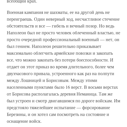
всеобщий крах.
Военная кампания не шахматы, ее на другой день не
переиграешь. Один неверный ход, несчастливое стечение
обстоятельств и все — гибель и вечный позор. Но ведь
Наполеон был не просто человек облеченный властью, не
просто очередной профессиональный военный — нет, он
был гением. Наполеон решительно приказывает
максимально облегчить армейские повозки и закопать
все, что можно закопать без потери боеспособности. И
отдает он этот приказ во время длительного, более чем
двухчасового привала, устроенного как раз на полпути
между Лошницей и Борисовым. Между этими
населенными пунктами было 16 верст. В восьми верстах
от Борисова располагалась деревня Неманица. Там же
был устроен и смотр двигавшимся по дороге войскам. Им
предстояло тяжелейшее испытание — форсирование
Березины, и он хотел сам посмотреть на состояние и
оснащение войск.