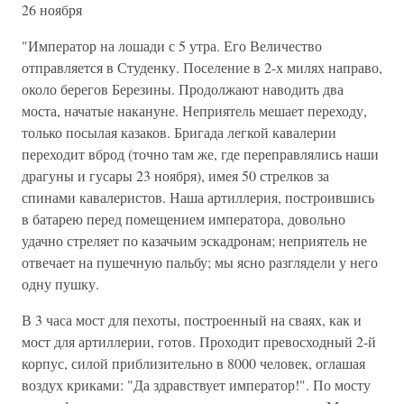
26 ноября
"Император на лошади с 5 утра. Его Величество
отправляется в Студенку. Поселение в 2-х милях направо,
около берегов Березины. Продолжают наводить два
моста, начатые накануне. Неприятель мешает переходу,
только посылая казаков. Бригада легкой кавалерии
переходит вброд (точно там же, где переправлялись наши
драгуны и гусары 23 ноября), имея 50 стрелков за
спинами кавалеристов. Наша артиллерия, построившись
в батарею перед помещением императора, довольно
удачно стреляет по казачьим эскадронам; неприятель не
отвечает на пушечную пальбу; мы ясно разглядели у него
одну пушку.
В 3 часа мост для пехоты, построенный на сваях, как и
мост для артиллерии, готов. Проходит превосходный 2-й
корпус, силой приблизительно в 8000 человек, оглашая
воздух криками: "Да здравствует император!". По мосту