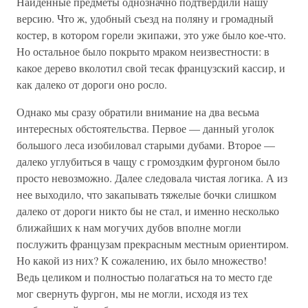
Найденные предметы однозначно подтвердили нашу
версию. Что ж, удобный съезд на поляну и громадный
костер, в котором горели экипажи, это уже было кое-что.
Но остальное было покрыто мраком неизвестности: в
какое дерево вколотил свой тесак французский кассир, и
как далеко от дороги оно росло.
Однако мы сразу обратили внимание на два весьма
интересных обстоятельства. Первое — данный уголок
большого леса изобиловал старыми дубами. Второе —
далеко углубиться в чащу с громоздким фургоном было
просто невозможно. Далее следовала чистая логика. А из
нее выходило, что закапывать тяжелые бочки слишком
далеко от дороги никто бы не стал, и именно несколько
ближайших к нам могучих дубов вполне могли
послужить французам прекрасным местным ориентиром.
Но какой из них? К сожалению, их было множество!
Ведь целиком и полностью полагаться на то место где
мог свернуть фургон, мы не могли, исходя из тех