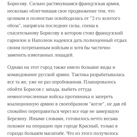
Борисову. Сильно растянувшаяся французская армия,
несколько облегчившая свое продвижение тем, что
целиком и полностью освободилась от "2-го золотого
обоза", напрягала последние силы, спеша к
спасительному Борисову в котором стоял французский
гарнизон и Наполеон надеялся дать полноценный отдых
своим потрепанным войскам и хотя бы частично
заменить измотанных лошадей.
Однако на этот город также имело большие виды и
командование русской армии. Тактика разрабатывалась
все та же, уже не раз опробованная. Планировалось
обойти Борисов с запада, выбить оттуда
немногочисленные войска противника и запереть
коалиционную армию в своеобразном "котле", не дав ей
спокойно переправиться через все еще не замерзшую
Березину. Иными словами, готовилось нечто весьма
похожее на операцию при городе Красный, только в
гораздо большем масштабе. Что из этого получилось