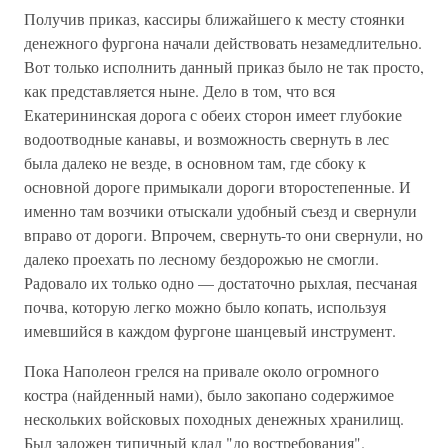
Получив приказ, кассиры ближайшего к месту стоянки
денежного фургона начали действовать незамедлительно.
Вот только исполнить данный приказ было не так просто,
как представляется ныне. Дело в том, что вся
Екатерининская дорога с обеих сторон имеет глубокие
водоотводные канавы, и возможность свернуть в лес
была далеко не везде, в основном там, где сбоку к
основной дороге примыкали дороги второстепенные. И
именно там возчики отыскали удобный съезд и свернули
вправо от дороги. Впрочем, свернуть-то они свернули, но
далеко проехать по лесному бездорожью не смогли.
Радовало их только одно — достаточно рыхлая, песчаная
почва, которую легко можно было копать, используя
имевшийся в каждом фургоне шанцевый инструмент.
Пока Наполеон грелся на привале около огромного
костра (найденный нами), было закопано содержимое
нескольких войсковых походных денежных хранилищ.
Был заложен типичный клад "до востребования".