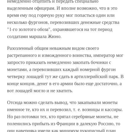
немедленно отцепить и передать специально
выделенным офицерам. И вполне возможно, что в это
время ему под горячую руку мог попасться один или
несколько фургонов, перевозивших денежные средства
"1-го золотого обоза", охранявшегося на тот период
солдатами маршала Жюно.
Разозленный общим неважным видом своего
растрепанного и изможденного воинства, император мог
запросто приказать немедленно закопать бочонки с
монетами, а перевозивших каждый номерной фургон
четверку лошадей тут же сдать в артиллерийский парк. В
конце концов, денег в его армии было еще достаточно, а
вот лошадей могло и не хватить.
Отсюда можно сделать вывод, что закапывали монеты
именное те, кто их и перевозил, т. е. возницы и кассиры.
Но раз потомки тех, кто прятал серебряные монеты, не
поленились прибыть из Франции в далекую Россию, то
они наверняка имели как минимум рукописный план