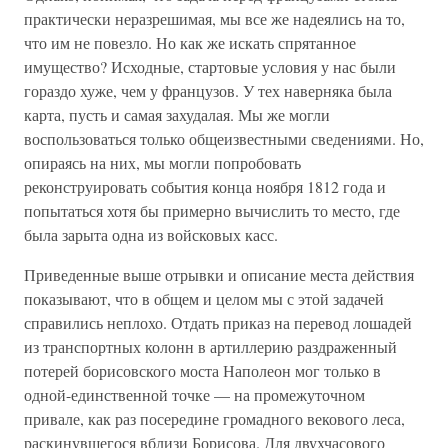
практически неразрешимая, мы все же надеялись на то,
что им не повезло. Но как же искать спрятанное
имущество? Исходные, стартовые условия у нас были
гораздо хуже, чем у французов. У тех наверняка была
карта, пусть и самая захудалая. Мы же могли
воспользоваться только общеизвестными сведениями. Но,
опираясь на них, мы могли попробовать
реконструировать события конца ноября 1812 года и
попытаться хотя бы примерно вычислить то место, где
была зарыта одна из войсковых касс.
Приведенные выше отрывки и описание места действия
показывают, что в общем и целом мы с этой задачей
справились неплохо. Отдать приказ на перевод лошадей
из транспортных колонн в артиллерию раздраженный
потерей борисовского моста Наполеон мог только в
одной-единственной точке — на промежуточном
привале, как раз посередине громадного векового леса,
раскинувшегося вблизи Борисова. Для двухчасового