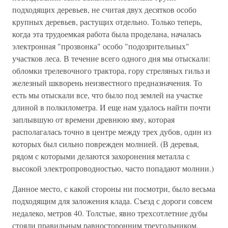
подходящих деревьев, не считая двух десятков особо
крупных деревьев, растущих отдельно. Только теперь,
когда эта трудоемкая работа была проделана, началась
электронная "прозвонка" особо "подозрительных"
участков леса. В течение всего одного дня мы отыскали:
обломки трелевочного трактора, гору стреляных гильз и
железный шкворень неизвестного предназначения. То
есть мы отыскали все, что было под землей на участке
длиной в полкилометра. И еще нам удалось найти почти
заплывшую от времени древнюю яму, которая
располагалась точно в центре между трех дубов, один из
которых был сильно поврежден молнией. (В деревья,
рядом с которыми делаются захоронения металла с
высокой электропроводностью, часто попадают молнии.)
Данное место, с какой стороны ни посмотри, было весьма
подходящим для заложения клада. Съезд с дороги совсем
недалеко, метров 40. Толстые, явно трехсотлетние дубы
стояли правильным равносторонним треугольником,