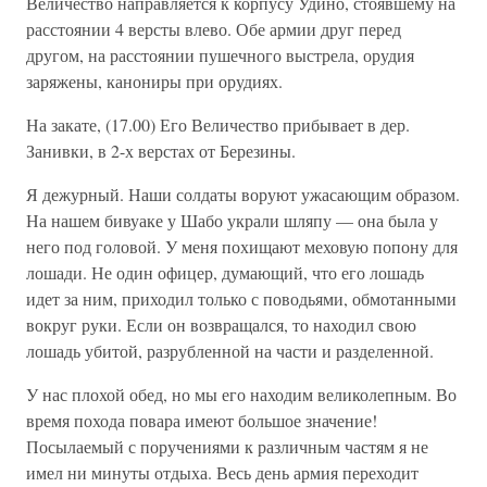
Величество направляется к корпусу Удино, стоявшему на
расстоянии 4 версты влево. Обе армии друг перед
другом, на расстоянии пушечного выстрела, орудия
заряжены, канониры при орудиях.
На закате, (17.00) Его Величество прибывает в дер.
Занивки, в 2-х верстах от Березины.
Я дежурный. Наши солдаты воруют ужасающим образом.
На нашем бивуаке у Шабо украли шляпу — она была у
него под головой. У меня похищают меховую попону для
лошади. Не один офицер, думающий, что его лошадь
идет за ним, приходил только с поводьями, обмотанными
вокруг руки. Если он возвращался, то находил свою
лошадь убитой, разрубленной на части и разделенной.
У нас плохой обед, но мы его находим великолепным. Во
время похода повара имеют большое значение!
Посылаемый с поручениями к различным частям я не
имел ни минуты отдыха. Весь день армия переходит