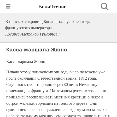
ВикиЧтение
В поисках сокровищ Бонапарта. Русские клады
французского императора
Косарев Александр Григорьевич
Касса маршала Жюно
Касса маршала Жюно
Начало этому поисковому эпизоду было положено уже
после окончания Отечественной войны 1812 года.
Случилось так, что ровно через 80 лет в Неманицу
приехали два француза. На ломаном русском языке они
принялись расспрашивать местных крестьян о некоей
острой железке, торчащей из толстого дерева. Они
сулили немалое вознаграждение каждому мало-мальски
наблюдательному мужику, кто согласится проводить их к