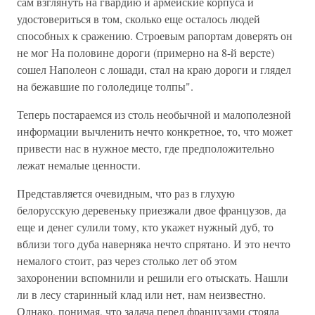
сам взглянуть на гвардию и армейские корпуса и
удостовериться в том, сколько еще осталось людей
способных к сражению. Строевым рапортам доверять он
не мог На половине дороги (примерно на 8-й версте)
сошел Наполеон с лошади, стал на краю дороги и глядел
на бежавшие по гололедице толпы".
Теперь постараемся из столь необычной и малополезной
информации вычленить нечто конкретное, то, что может
привести нас в нужное место, где предположительно
лежат немалые ценности.
Представляется очевидным, что раз в глухую
белорусскую деревеньку приезжали двое французов, да
еще и денег сулили тому, кто укажет нужный дуб, то
вблизи того дуба наверняка нечто спрятано. И это нечто
немалого стоит, раз через столько лет об этом
захоронении вспомнили и решили его отыскать. Нашли
ли в лесу старинный клад или нет, нам неизвестно.
Однако, понимая, что задача перед французами стояла