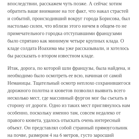
впоследствии, расскажем чуть позже. А сейчас хотим
обратить ваше внимание на тот факт, что накал страстей
и событий, происходивший вокруг города Борисова, был
настолько силен, что вблизи этого ничем в общем-то не
примечательного городка отступавшими французами
было спрятано как минимум четыре крупных клада. О
кладе солдата Иоахима мы уже рассказывали, и хотелось
бы рассказать о втором известном кладе.
Итак, дорога, по которой шли французы, была найдена, и
необходимо было осмотреть ее всю, начиная от самой
Неманицы. Тщательный осмотр неплохо сохранившегося
дорожного полотна и кюветов позволил выявить всего
несколько мест, где массивный фургон мог бы съехать в
сторону от дороги. Одно из таких мест приглянулось нам
особенно, поскольку именно там, совсем недалеко от
правого кювета, удалось отыскать очень интересный
объект. Он представлял собой странный прямоугольник
на почве, размером 4 на 6 метров, густо заросший