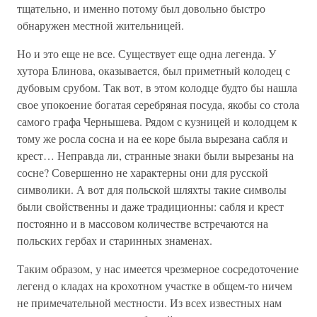
тщательно, и именно потому был довольно быстро
обнаружен местной жительницей.
Но и это еще не все. Существует еще одна легенда. У
хутора Блинова, оказывается, был приметный колодец с
дубовым срубом. Так вот, в этом колодце будто бы нашла
свое упокоение богатая серебряная посуда, якобы со стола
самого графа Чернышева. Рядом с кузницей и колодцем к
тому же росла сосна и на ее коре была вырезана сабля и
крест… Неправда ли, странные знаки были вырезаны на
сосне? Совершенно не характерны они для русской
символики. А вот для польской шляхты такие символы
были свойственны и даже традиционны: сабля и крест
постоянно и в массовом количестве встречаются на
польских гербах и старинных знаменах.
Таким образом, у нас имеется чрезмерное сосредоточение
легенд о кладах на крохотном участке в общем-то ничем
не примечательной местности. Из всех известных нам