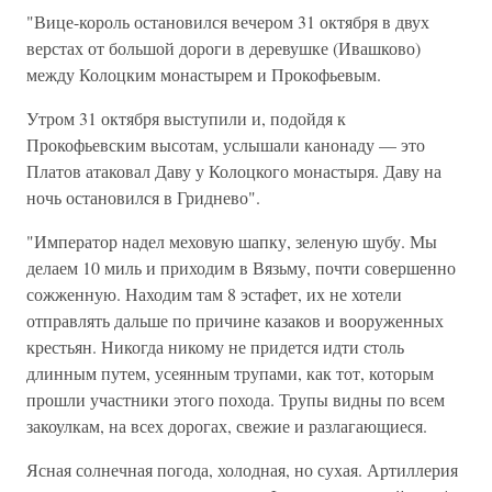
"Вице-король остановился вечером 31 октября в двух
верстах от большой дороги в деревушке (Ивашково)
между Колоцким монастырем и Прокофьевым.
Утром 31 октября выступили и, подойдя к
Прокофьевским высотам, услышали канонаду — это
Платов атаковал Даву у Колоцкого монастыря. Даву на
ночь остановился в Гриднево".
"Император надел меховую шапку, зеленую шубу. Мы
делаем 10 миль и приходим в Вязьму, почти совершенно
сожженную. Находим там 8 эстафет, их не хотели
отправлять дальше по причине казаков и вооруженных
крестьян. Никогда никому не придется идти столь
длинным путем, усеянным трупами, как тот, которым
прошли участники этого похода. Трупы видны по всем
закоулкам, на всех дорогах, свежие и разлагающиеся.
Ясная солнечная погода, холодная, но сухая. Артиллерия