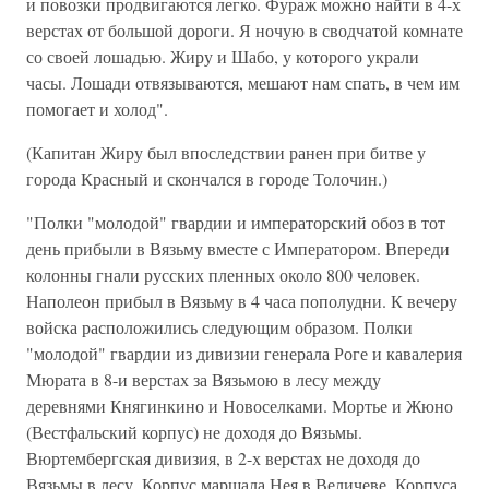
и повозки продвигаются легко. Фураж можно найти в 4-х
верстах от большой дороги. Я ночую в сводчатой комнате
со своей лошадью. Жиру и Шабо, у которого украли
часы. Лошади отвязываются, мешают нам спать, в чем им
помогает и холод".
(Капитан Жиру был впоследствии ранен при битве у
города Красный и скончался в городе Толочин.)
"Полки "молодой" гвардии и императорский обоз в тот
день прибыли в Вязьму вместе с Императором. Впереди
колонны гнали русских пленных около 800 человек.
Наполеон прибыл в Вязьму в 4 часа пополудни. К вечеру
войска расположились следующим образом. Полки
"молодой" гвардии из дивизии генерала Роге и кавалерия
Мюрата в 8-и верстах за Вязьмою в лесу между
деревнями Княгинкино и Новоселками. Мортье и Жюно
(Вестфальский корпус) не доходя до Вязьмы.
Вюртембергская дивизия, в 2-х верстах не доходя до
Вязьмы в лесу. Корпус маршала Нея в Величеве. Корпуса