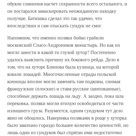
обуяли сомнения насчет сохранности всего остального, и
он постарался замаскировать неожиданную находку
получше. Батюшка сделал это так удачно, что
впоследствии и сам отыскать сундук не смог.
Напомним, что именно поляки бойко грабили
московский Спасо-Андроников монастырь. Но как их
могло занести в какой-то глухой хутор? Постепенно
удалось выяснить причину их бокового рейда. Дело в
том, что на хуторе Блинова была кузница, на которой
ковали лошадей. Многочисленные отрады польской
конницы вполне могли заменять там подковы, снимая
французские (плоские) и ставя русские (шипованные),
способные держать лошадь на льду. А заодно, пока шла
перековка, поляки могли втихую освободиться от части
излишнего груза. Разумеется, одним сундуком тут дело
явно не обошлось. Наверняка поляками в роще у хуторка
было закопано гораздо большее количество ценностей, но
лишь один из сундуков был спрятан ими недостаточно