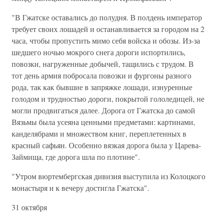
"В Гжатске оставались до полудня. В полдень император
требует своих лошадей и останавливается за городом на 2
часа, чтобы пропустить мимо себя войска и обозы. Из-за
шедшего ночью мокрого снега дороги испортились,
повозки, нагруженные добычей, тащились с трудом. В
тот день армия побросала повозки и фургоны разного
рода, так как бывшие в запряжке лошади, изнуренные
голодом и трудностью дороги, покрытой гололедицей, не
могли продвигаться далее. Дорога от Гжатска до самой
Вязьмы была усеяна ценными предметами: картинами,
канделябрами и множеством книг, переплетенных в
красный сафьян. Особенно вязкая дорога была у Царева-
Займища, где дорога шла по плотине".
"Утром вюртембергская дивизия выступила из Колоцкого
монастыря и к вечеру достигла Гжатска".
31 октября