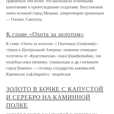
сравняться; тем более, что располагал отличными
капитанами и превосходными солдатами. Восстановив
опять великий город Мешико, умиротворив провинции
— Оахака, Сакатула,
К главе «Охота за золотом»
К главе «Охота за золотом» 1 Гватемала (Guatemala) -
страна в Центральной Америке, название очевидно
получила от «Куаутемаллан» (науа Quauhtemallan), так
индейцы-науа (мешики, тлашкальды и др.) называли
город Ишимче — столицу государства какчикелей.
Какчикели (cakchiqueles) - индейская
ЗОЛОТО В БОЧКЕ С КАПУСТОЙ
И СЕРЕБРО НА КАМИННОЙ
ПОЛКЕ