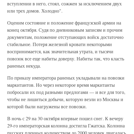
вступлении в него, стоял, сожжен за исключением двух
или трех домов. Холодно".
Оценим состояние и положение французской армии на
конец октября. Судя по дневниковым записям и прочим
документам, положение отступающих войск достаточно
стабильное. Потеря железной кровати некоторыми
воспринимается, как значительная утрата, и тысячи
повозок все еще набиты доверху. Набиты так, что класть
раненых некуда.
По приказу императора раненых укладывали на повозки
маркитантов. Но через некоторое время маркитанты
побросали их под разными предлогами — и все для того,
чтобы не лишиться добычи, которую везли из Москвы и
которой были нагружены все повозки.
В ночь с 29 на 30 октября впервые пошел снег. К вечеру
29-го императорская колонна достигла Гжатска. Колонна
русских пленных количеством до 2000 человек двигалась