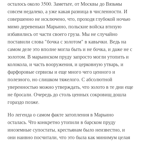
осталось около 3500. Заметьте, от Москвы до Вязьмы
совсем недалеко, а уже какая разница в численности. И
совершенно не исключено, что, проходя глубокой ночью
мимо деревеньки Марьино, польские войска втихую
избавились от части своего груза. Мы не случайно
поставили слова "бочка с золотом" в кавычки. Ведь на
самом деле это вполне могла быть и не бочка, и даже не с
золотом. В марьинском пруду запросто могли утопить и
колокола, и часть вооружения, и церковную утварь, и
фарфоровые сервизы и еще много чего ценного и
полезного, но слишком тяжелого. С абсолютной
уверенностью можно утверждать, что золото в те дни еще
не бросали. Очередь до столь ценных сокровищ дошла
гораздо позже.
Но легенда о самом факте затопления в Марьино
осталась. Что конкретно утопили в барском пруду
иноземные супостаты, крестьянам было неизвестно, и
они наивно посчитали, что это была как минимум целая