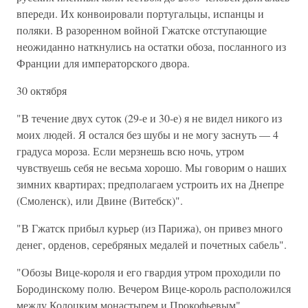
впереди. Их конвоировали португальцы, испанцы и
поляки. В разоренном войной Гжатске отступающие
неожиданно наткнулись на остатки обоза, посланного из
Франции для императорского двора.
30 октября
"В течение двух суток (29-е и 30-е) я не видел никого из
моих людей. Я остался без шубы и не могу заснуть — 4
градуса мороза. Если мерзнешь всю ночь, утром
чувствуешь себя не весьма хорошо. Мы говорим о наших
зимних квартирах; предполагаем устроить их на Днепре
(Смоленск), или Двине (Витебск)".
"В Гжатск прибыл курьер (из Парижа), он привез много
денег, орденов, серебряных медалей и почетных сабель".
"Обозы Вице-короля и его гвардия утром проходили по
Бородинскому полю. Вечером Вице-король расположился
между Колоцким монастырем и Прокофьевым".