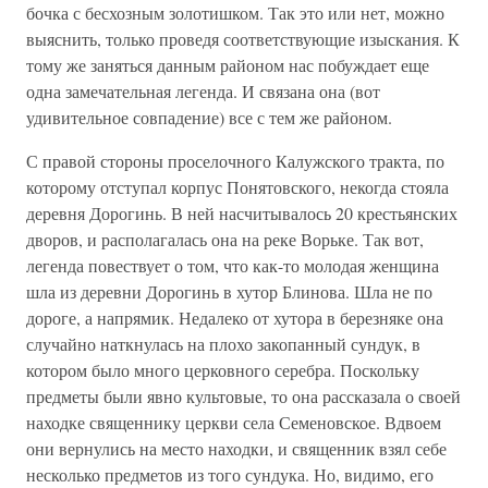
бочка с бесхозным золотишком. Так это или нет, можно
выяснить, только проведя соответствующие изыскания. К
тому же заняться данным районом нас побуждает еще
одна замечательная легенда. И связана она (вот
удивительное совпадение) все с тем же районом.
С правой стороны проселочного Калужского тракта, по
которому отступал корпус Понятовского, некогда стояла
деревня Дорогинь. В ней насчитывалось 20 крестьянских
дворов, и располагалась она на реке Ворьке. Так вот,
легенда повествует о том, что как-то молодая женщина
шла из деревни Дорогинь в хутор Блинова. Шла не по
дороге, а напрямик. Недалеко от хутора в березняке она
случайно наткнулась на плохо закопанный сундук, в
котором было много церковного серебра. Поскольку
предметы были явно культовые, то она рассказала о своей
находке священнику церкви села Семеновское. Вдвоем
они вернулись на место находки, и священник взял себе
несколько предметов из того сундука. Но, видимо, его