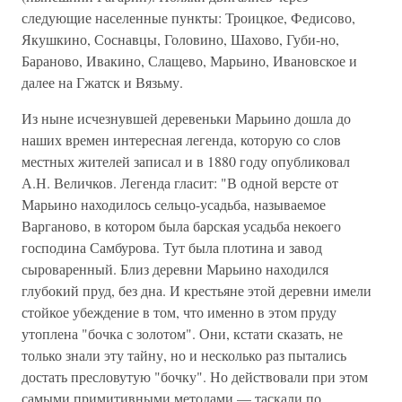
следующие населенные пункты: Троицкое, Федисово,
Якушкино, Соснавцы, Головино, Шахово, Губи-но,
Бараново, Ивакино, Слащево, Марьино, Ивановское и
далее на Гжатск и Вязьму.
Из ныне исчезнувшей деревеньки Марьино дошла до
наших времен интересная легенда, которую со слов
местных жителей записал и в 1880 году опубликовал
А.Н. Величков. Легенда гласит: "В одной версте от
Марьино находилось сельцо-усадьба, называемое
Варганово, в котором была барская усадьба некоего
господина Самбурова. Тут была плотина и завод
сыроваренный. Близ деревни Марьино находился
глубокий пруд, без дна. И крестьяне этой деревни имели
стойкое убеждение в том, что именно в этом пруду
утоплена "бочка с золотом". Они, кстати сказать, не
только знали эту тайну, но и несколько раз пытались
достать пресловутую "бочку". Но действовали при этом
самыми примитивными методами — таскали по