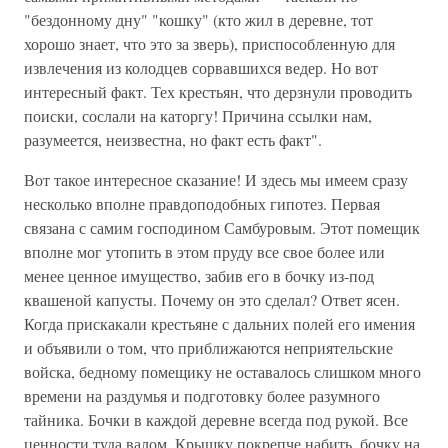
"бездонному дну" "кошку" (кто жил в деревне, тот
хорошо знает, что это за зверь), приспособленную для
извлечения из колодцев сорвавшихся ведер. Но вот
интересный факт. Тех крестьян, что дерзнули проводить
поиски, сослали на каторгу! Причина ссылки нам,
разумеется, неизвестна, но факт есть факт".
Вот такое интересное сказание! И здесь мы имеем сразу
несколько вполне правдоподобных гипотез. Первая
связана с самим господином Самбуровым. Этот помещик
вполне мог утопить в этом пруду все свое более или
менее ценное имущество, забив его в бочку из-под
квашеной капусты. Почему он это сделал? Ответ ясен.
Когда прискакали крестьяне с дальних полей его имения
и объявили о том, что приближаются неприятельские
войска, бедному помещику не оставалось слишком много
времени на раздумья и подготовку более разумного
тайника. Бочки в каждой деревне всегда под рукой. Все
ценности туда валом. Крышку покрепче набить, бочку на