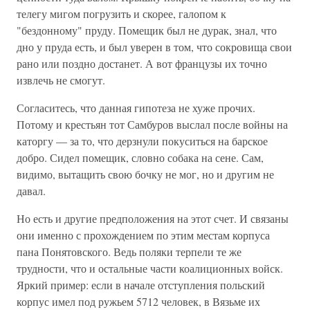
телегу мигом погрузить и скорее, галопом к
"бездонному" пруду. Помещик был не дурак, знал, что
дно у пруда есть, и был уверен в том, что сокровища свои
рано или поздно достанет. А вот французы их точно
извлечь не смогут.
Согласитесь, что данная гипотеза не хуже прочих.
Потому и крестьян тот Самбуров выслал после войны на
каторгу — за то, что дерзнули покуситься на барское
добро. Сидел помещик, словно собака на сене. Сам,
видимо, вытащить свою бочку не мог, но и другим не
давал.
Но есть и другие предположения на этот счет. И связаны
они именно с прохождением по этим местам корпуса
пана Понятовского. Ведь поляки терпели те же
трудности, что и остальные части коалиционных войск.
Яркий пример: если в начале отступления польский
корпус имел под ружьем 5712 человек, в Вязьме их