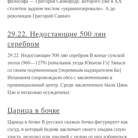
философа — Григория Сковороду, которого уже в XX
столетии задним числом «украинизировали». А до
революции Григорий Саввич
29.22. Недостающие 500 лян
серебром
29.22. Недостающие 500 лян серебром В конце сунской
эпохи (960—1279) [начальник уезда Юньчэн Гэ] Тяньси
со своим подчиненным [тюремным надзирателем Би]
Инъюанем сопровождали обоз с заключенными в
провинциальный центр. Среди заключенных были Цянь
Цзи и несколько осужденных
Царица в бочке
Царица в бочке В русских сказках бочка фигурирует как
сосуд, в который бедняк заключает своего злыдня (злую
участь, недолю) или злыдней с целью от них избавиться.