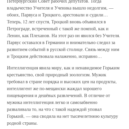
Петербургский Совет рабочих депутатов. Тогда
владычество Учителя и Ученика вышло недолгим, —
обоих, Парвуса и Троцкого, арестовали и судили…
Теперь, 12 лет спустя, Троцкий вновь объявился в
Петрограде, встреченный с такой же помпой, как и
Ленин, как Плеханов. На этот раз он явился без Учителя.
Парвус оставался в Германии и внимательно следил за
развитием событий в русской столице. Связь между ним
и Троцким действовала налаженно, исправно…
Интеллигенция явила миру, как и ненавидимое Горьким
крестьянство, свой природный зоологизм. Мужик
требовал в стране порядка и высоких цен на продукты,
интеллигент же по-мещански жаждал хорошего
пищеварения и дешёвых развлечений. В отличие от
мужика интеллигенция легко и самозабвенно
разваливала то, на что с такой надеждой уповал
Горький, — она сводила на нет тысячелетнюю культуру
родной страны.