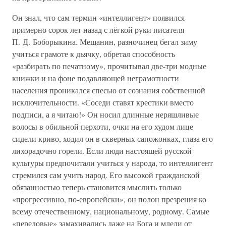
Он знал, что сам термин «интеллигент» появился
примерно сорок лет назад с лёгкой руки писателя
П. Д. Боборыкина. Мещанин, разночинец бегал зиму
учиться грамоте к дьячку, обретал способность
«разбирать по печатному», прочитывал две-три модные
книжки и на фоне подавляющей неграмотности
населения проникался спесью от сознания собственной
исключительности. «Соседи ставят крестики вместо
подписи, а я читаю!» Он носил длинные неряшливые
волосы в обильной перхоти, очки на его худом лице
сидели криво, ходил он в скверных сапожонках, глаза его
лихорадочно горели. Если люди настоящей русской
культуры предпочитали учиться у народа, то интеллигент
стремился сам учить народ. Его высокой гражданской
обязанностью теперь становится мыслить только
«прогрессивно, по-европейски», он полон презрения ко
всему отечественному, национальному, родному. Самые
«передовые» замахивались даже на Бога и млели от