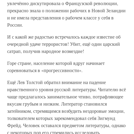
увлечённо дискутировала о Французской революции,
прекрасно знала о положении рабочих в Новой Зеландии
и не имела представления о рабочем классе у себя в
России.
И с какой же радостью встречалось каждое известие об
очередной удаче террористов! Убит, ещё один царский
сатрап, получив народное возмездие!
Горе стране, население которой вдруг начинает
соревноваться в «прогрессивности».
Ещё Лев Толстой обратил внимание на падение
нравственного уровня русской литературы. Читателю всё
чаще предлагалось занимательное чтиво, потрафляющее
вкусам грубым и низким. Литератор становился
затейником, стремящимся возбудить нездоровые эмоции,
толкователем которых зарекомендовал себя Зигмунд
Фрейд. Человек оставался предметом литературы, однако
с некоторых пор его стремились исследовать