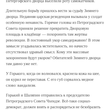
Петергофского дворца выселили роту самокатчиков.
Длительную борьбу пришлось вести за судьбу Зимнего
дворца. Недавняя царская резиденция вызывала у солдат
особенную ненависть. Горячие головы из Петроградского
Совета приняли решение превратить Дворцовую
площадь в кладбище — похоронить там жертвы
революции. В постоянный укор самодержавию! В этом
замысле угадывалась мстительность, но начисто
отсутствовал здравый смысл. Кому эти массовые
захоронения будут укором? Обитателей Зимнего дворца
там давно уже нет.
У Горького, когда он волновался, краснела кожа на шее,
он курил не переставая. С его губ сорвалось медное
слово: вандализм.
Горький и Шаляпин отправились к председателю
Петроградского Совета Чхеидзе. Всё-таки социал-
демократ, должен внять и распорядиться не безобразить