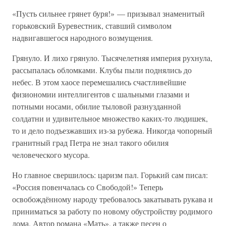
«Пусть сильнее грянет буря!» — призывал знаменитый
горьковский Буревестник, ставший символом
надвигавшегося народного возмущения.
Грянуло. И лихо грянуло. Тысячелетняя империя рухнула,
рассыпалась обломками. Клубы пыли поднялись до
небес. В этом хаосе перемешались счастливейшие
физиономии интеллигентов с шальными глазами и
потными носами, обилие тыловой разнузданной
солдатни и удивительное множество каких-то людишек,
то и дело подъезжавших из-за рубежа. Никогда чопорный
гранитный град Петра не знал такого обилия
человеческого мусора.
Но главное свершилось: царизм пал. Горький сам писал:
«Россия повенчалась со Свободой!» Теперь
освобождённому народу требовалось закатывать рукава и
приниматься за работу по новому обустройству родимого
дома. Автор романа «Мать», а также песен о