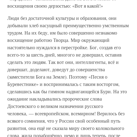
восхищения своею дерзостью: «Вот я какой!»
Люди без достаточной культуры и образования, они
добывали хлеб насущный преимущественно умственным
трудом. На их беду, им было совершенно незнакомо
восхищение работою Творца. Мир окружающий
настоятельно нуждался в перестройке. Бог, создав его
всего-то за шесть дней, многого не довершил, оставив
сделать это людям. Так вот они, интеллигенты, всё и
довершат, доделают, доведут до совершенства
(заместители Бога на Земле). Поэтому «Песня о
Буревестнике» и воспринималась с таким восторгом,
сделавшись как бы гимном надвигающейся Бури. На это
ожидание накладывались пророческие слова
Достоевского о великом назначении русского
человека, — всеевропейском, всемирном! Верилось без
всякого сомнения, что у России свой особенный путь
развития, она ещё не сказала миру своего колокольного
слова, жила порабощённо, немо и лишь теперь, после