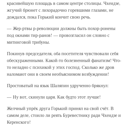
красивейшую площадь в самом центре столицы. Чхеидзе,
жгучий брюнет с лихорадочно горевшими глазами, не
дождался, пока Горький кончит свою речь.
— Жер-ртвы р-революции должны быть похор-ронены
под окнами тир-ранов! — провозгласил он словно с
митинговой трибуны.
Покинув председателя, оба посетителя чувствовали себя
обескураженными. Какой-то болезненный фанатизм! Что-
то неладно с психикой у этих господ. Сколько же дров
наломают они в своем необъяснимом возбуждении!
Простоватый на язык Шаляпин удрученно брякнул:
— Ну вот, скинули царя. Как будто этот лучше!
Желчный упрёк друга Горький принял на свой счёт. В
самом деле, стоило ли реять Буревестнику ради Чхеидзе и
Керенского!