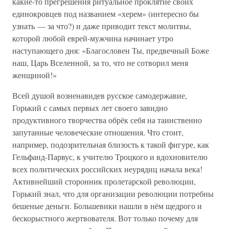
какие-то прегрешения ритуальное проклятие своих
единокровцев под названием «херем» (интересно бы
узнать — за что?) и даже приводит текст молитвы,
которой любой еврей-мужчина начинает утро
наступающего дня: «Благословен Ты, предвечный Боже
наш, Царь Вселенной, за то, что не сотворил меня
женщиной!»
Всей душой возненавидев русское самодержавие,
Горький с самых первых лет своего завидно
продуктивного творчества обрёк себя на таинственно
запутанные человеческие отношения. Что стоит,
например, подозрительная близость к такой фигуре, как
Гельфанд-Парвус, к учителю Троцкого и вдохновителю
всех политических российских неурядиц начала века!
Активнейший сторонник пролетарской революции,
Горький знал, что для организации революции потребны
бешеные деньги. Большевики нашли в нём щедрого и
бескорыстного жертвователя. Вот только почему для