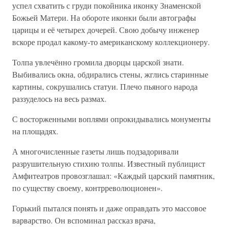
успел схватить с груди покойника иконку Знаменской
Божьей Матери. На обороте иконки были автографы
царицы и её четырех дочерей. Свою добычу инженер
вскоре продал какому-то американскому коллекционеру.
Толпа увлечённо громила дворцы царской знати.
Выбивались окна, обдирались стены, жглись старинные
картины, сокрушались статуи. Плечо пьяного народа
раззуделось на весь размах.
С восторженными воплями опрокидывались монументы
на площадях.
А многочисленные газеты лишь подзадоривали
разрушительную стихию толпы. Известный публицист
Амфитеатров провозглашал: «Каждый царский памятник,
по существу своему, контрреволюционен».
Горький пытался понять и даже оправдать это массовое
варварство. Он вспоминал рассказ врача,