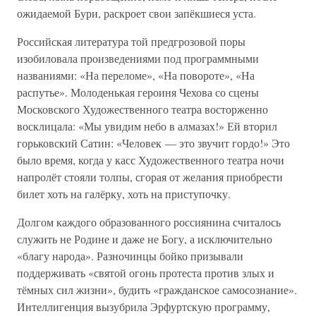
ожидаемой Бури, раскроет свои запёкшиеся уста.
Российская литература той предгрозовой поры
изобиловала произведениями под программными
названиями: «На переломе», «На повороте», «На
распутье». Молоденькая героиня Чехова со сцены
Московского Художественного театра восторженно
восклицала: «Мы увидим небо в алмазах!» Ей вторил
горьковский Сатин: «Человек — это звучит гордо!» Это
было время, когда у касс Художественного театра ночи
напролёт стояли толпы, сгорая от желания приобрести
билет хоть на галёрку, хоть на приступочку.
Долгом каждого образованного россиянина считалось
служить не Родине и даже не Богу, а исключительно
«благу народа». Разночинцы бойко призывали
поддерживать «святой огонь протеста против злых и
тёмных сил жизни», будить «гражданское самосознание».
Интеллигенция вызубрила Эрфуртскую программу,