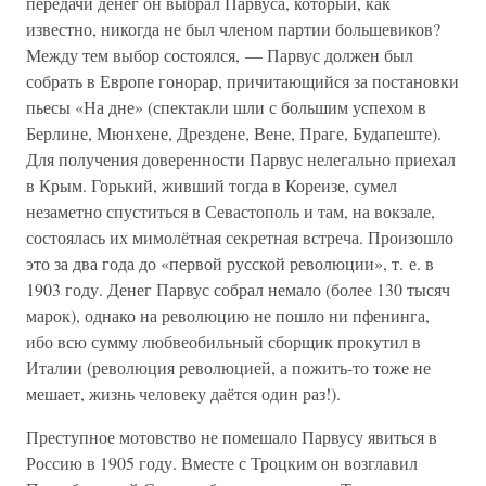
передачи денег он выбрал Парвуса, который, как
известно, никогда не был членом партии большевиков?
Между тем выбор состоялся, — Парвус должен был
собрать в Европе гонорар, причитающийся за постановки
пьесы «На дне» (спектакли шли с большим успехом в
Берлине, Мюнхене, Дрездене, Вене, Праге, Будапеште).
Для получения доверенности Парвус нелегально приехал
в Крым. Горький, живший тогда в Кореизе, сумел
незаметно спуститься в Севастополь и там, на вокзале,
состоялась их мимолётная секретная встреча. Произошло
это за два года до «первой русской революции», т. е. в
1903 году. Денег Парвус собрал немало (более 130 тысяч
марок), однако на революцию не пошло ни пфенинга,
ибо всю сумму любвеобильный сборщик прокутил в
Италии (революция революцией, а пожить-то тоже не
мешает, жизнь человеку даётся один раз!).
Преступное мотовство не помешало Парвусу явиться в
Россию в 1905 году. Вместе с Троцким он возглавил