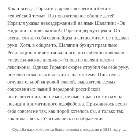
Как и всегда, Горький старался всячески избегать
«еврейской темы». На поразительное обилие детей
Израиля указал невоздержанный на язык Шаляпин: «Эк,
жидовни-то повылазило!» Горький дёрнул щекой. Он
всегда считал себя европейцем и антисемитам не подавал
руки. Хотя, в общем-то, Шаляпин бухнул правильно.
Революцию приветствовали все, но особенно ликовали
«иерусалимские дворяне» (снова из шаляпинского
лексикона). Однако Горький скорее отрубил бы себе руку,
нежели согласился выступить на эту тему. Писатель с
оглушительной мировой славой, выразитель самых
сокровенных чаяний передовой российской
интеллигенции, он не мог, не имел права скатиться на
позиции примитивного юдофобства. Приходилось вести
себя совсем не так, как порой хотелось бы, а только так,
как полагалось. (Учитывались и соображения
материального порядка: в Соединённых Штатах Америки
→
Судьба царской семьи была решена отнюдь не в 1918 году
за свои обильно издаваемые сочинения Горький получал