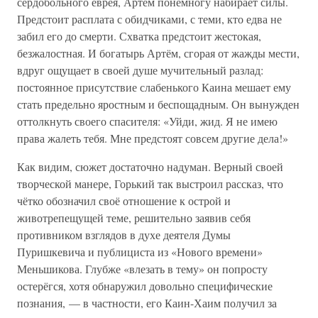
сердобольного еврея, Артём понемногу набирает силы.
Предстоит расплата с обидчиками, с теми, кто едва не
забил его до смерти. Схватка предстоит жестокая,
безжалостная. И богатырь Артём, сгорая от жажды мести,
вдруг ощущает в своей душе мучительный разлад:
постоянное присутствие слабенького Каина мешает ему
стать предельно яростным и беспощадным. Он вынужден
оттолкнуть своего спасителя: «Уйди, жид. Я не имею
права жалеть тебя. Мне предстоят совсем другие дела!»
Как видим, сюжет достаточно надуман. Верный своей
творческой манере, Горький так выстроил рассказ, что
чётко обозначил своё отношение к острой и
животрепещущей теме, решительно заявив себя
противником взглядов в духе деятеля Думы
Пуришкевича и публициста из «Нового времени»
Меньшикова. Глубже «влезать в тему» он попросту
остерёгся, хотя обнаружил довольно специфические
познания, — в частности, его Каин-Хаим получил за