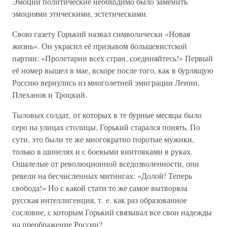
Эмоции политические необходимо было заменить
эмоциями этическими, эстетическими.
Свою газету Горький назвал символически «Новая
жизнь». Он украсил её призывом большевистской
партии: «Пролетарии всех стран, соединяйтесь!» Первый
её номер вышел в мае, вскоре после того, как в бурлящую
Россию вернулись из многолетней эмиграции Ленин,
Плеханов и Троцкий.
Тыловых солдат, от которых в те бурные месяцы было
серо на улицах столицы, Горький старался понять. По
сути, это были те же многократно поротые мужики,
только в шинелях и с боевыми винтовками в руках.
Ошалелые от революционной вседозволенности, они
ревели на бесчисленных митингах: «Долой! Теперь
свобода!» Но с какой стати то же самое вытворяла
русская интеллигенция, т. е. как раз образованное
сословие, с которым Горький связывал все свои надежды
на преображение России?