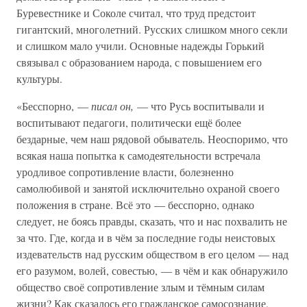
Буревестнике и Соколе считал, что труд предстоит
гигантский, многолетний. Русских слишком много секли
и слишком мало учили. Основные надежды Горький
связывал с образованием народа, с повышением его
культуры.
«Бесспорно, —
писал он,
— что Русь воспитывали и
воспитывают педагоги, политически ещё более
бездарные, чем наш рядовой обыватель. Неоспоримо, что
всякая наша попытка к самодеятельности встречала
уродливое сопротивление власти, болезненно
самолюбивой и занятой исключительно охраной своего
положения в стране. Всё это — бесспорно, однако
следует, не боясь правды, сказать, что и нас похвалить не
за что. Где, когда и в чём за последние годы неистовых
издевательств над русским обществом в его целом — над
его разумом, волей, совестью, — в чём и как обнаружило
общество своё сопротивление злым и тёмным силам
жизни? Как сказалось его гражданское самосознание,