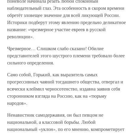
поневоле начинала резать любой спокойный
наблюдательный глаз. Эта особенность в скором времени
обретёт зловещее значение для всей ликующей России.
Историки подберут этому явлению предельно деликатное
название: «чрезмерное участие евреев в русской
революции».
Чрезмерное… Слишком слабо сказано! Обилие
представителей этого шустрого племени требовало более
сильного определения.
Само собой, Горький, как выразитель самых
прогрессивных чаяний тогдашнего общества, отвергал и
всячески клеймил черносотенство, издавна заявив себя
сторонником взгляда на Россию, как на «тюрьму
народов».
Ненавистник самодержавия, он был певцом не
национальной, а классовой борьбы. Любой
национальный «уклон», по его мнению, компрометирует