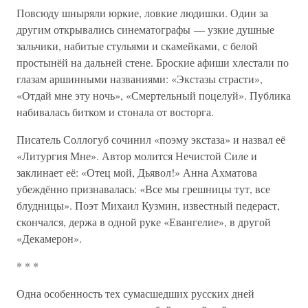
Повсюду шныряли юркие, ловкие людишки. Один за
другим открывались синематографы — узкие душные
зальчики, набитые стульями и скамейками, с белой
простынёй на дальней стене. Броские афиши хлестали по
глазам аршинными названиями: «Экстазы страсти»,
«Отдай мне эту ночь», «Смертельный поцелуй». Публика
набивалась битком и стонала от восторга.
Писатель Соллогуб сочинил «поэму экстаза» и назвал её
«Литургия Мне». Автор молится Нечистой Силе и
заклинает её: «Отец мой, Дьявол!» Анна Ахматова
убеждённо признавалась: «Все мы грешницы тут, все
блудницы». Поэт Михаил Кузмин, известный педераст,
скончался, держа в одной руке «Евангелие», в другой
«Декамерон».
* * *
Одна особенность тех сумасшедших русских дней