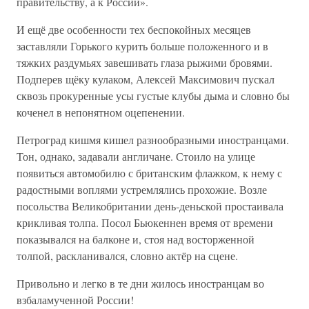
правительству, а к России».
И ещё две особенности тех беспокойных месяцев
заставляли Горького курить больше положенного и в
тяжких раздумьях завешивать глаза рыжими бровями.
Подперев щёку кулаком, Алексей Максимович пускал
сквозь прокуренные усы густые клубы дыма и словно бы
коченел в непонятном оцепенении.
Петроград кишмя кишел разнообразными иностранцами.
Тон, однако, задавали англичане. Стоило на улице
появиться автомобилю с британским флажком, к нему с
радостными воплями устремлялись прохожие. Возле
посольства Великобритании день-деньской простаивала
крикливая толпа. Посол Бьюкеннен время от времени
показывался на балконе и, стоя над восторженной
толпой, раскланивался, словно актёр на сцене.
Привольно и легко в те дни жилось иностранцам во
взбаламученной России!