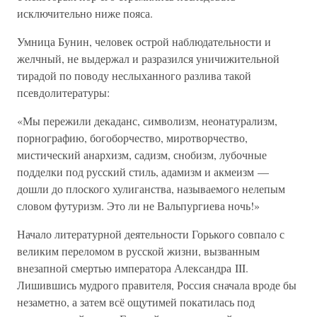
исключительно ниже пояса.
Умница Бунин, человек острой наблюдательности и
желчный, не выдержал и разразился уничижительной
тирадой по поводу неслыханного разлива такой
псевдолитературы:
«Мы пережили декаданс, символизм, неонатурализм,
порнографию, богоборчество, миротворчество,
мистический анархизм, садизм, снобизм, лубочные
подделки под русский стиль, адамизм и акмеизм —
дошли до плоского хулиганства, называемого нелепым
словом футуризм. Это ли не Вальпургиева ночь!»
Начало литературной деятельности Горького совпало с
великим переломом в русской жизни, вызванным
внезапной смертью императора Александра III.
Лишившись мудрого правителя, Россия сначала вроде бы
незаметно, а затем всё ощутимей покатилась под