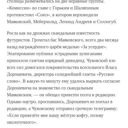
столицы размежевались на две неравные группы.
«Комиссии» во главе с Горьким и Шаляпиным
противостоял «Союз», в котором верховодили
Маяковский, Мейерхольд, Леонид Андреев и Соллогуб.
Росла как на дрожжах скандальная известность
футуристов. Грохотал бас Маяковского, всего два месяца
назад награждённого царём медалью «За усердие».
Эпатирование публики эстрадными хулиганами
приносило газетам изрядный дивиденд. Чуковский изо
всех сил домогался покровительства всесильного Власа
Дорошевича, директора солиднейшей газеты «Русское
слово». В какую-то минуту ему удалось вырвать согласие
Дорошевича на знакомство со скандальным
Маяковским, — он обещал привезти поэта в редакцию.
Однако наутро, проспавшись, Дорошевич не поехал в
редакцию, а Чуковскому отправил срочную телеграмму:
«Если привезёте мне вашу жёлтую кофту, позову
околоточного».