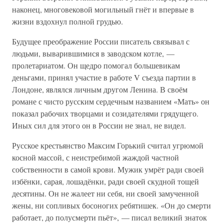
наконец, многовековой могильный гнёт и впервые в
жизни вздохнул полной грудью.
Будущее преображение России писатель связывал с
людьми, выварившимися в заводском котле, —
пролетариатом. Он щедро помогал большевикам
деньгами, принял участие в работе V съезда партии в
Лондоне, являлся личным другом Ленина. В своём
романе с чисто русским сердечным названием «Мать» он
показал рабочих творцами и созидателями грядущего.
Иных сил для этого он в России не знал, не видел.
Русское крестьянство Максим Горький считал угрюмой
косной массой, с неистребимой жаждой частной
собственности в самой крови. Мужик умрёт ради своей
избёнки, сарая, лошадёнки, ради своей скудной тощей
десятины. Он не жалеет ни себя, ни своей замученной
жены, ни сопливых босоногих ребятишек. «Он до смерти
работает, до полусмерти пьёт», — писал великий знаток