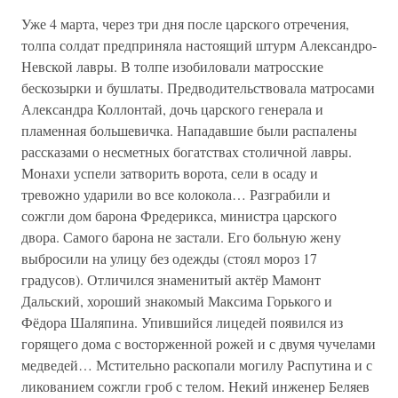
Уже 4 марта, через три дня после царского отречения,
толпа солдат предприняла настоящий штурм Александро-
Невской лавры. В толпе изобиловали матросские
бескозырки и бушлаты. Предводительствовала матросами
Александра Коллонтай, дочь царского генерала и
пламенная большевичка. Нападавшие были распалены
рассказами о несметных богатствах столичной лавры.
Монахи успели затворить ворота, сели в осаду и
тревожно ударили во все колокола… Разграбили и
сожгли дом барона Фредерикса, министра царского
двора. Самого барона не застали. Его больную жену
выбросили на улицу без одежды (стоял мороз 17
градусов). Отличился знаменитый актёр Мамонт
Дальский, хороший знакомый Максима Горького и
Фёдора Шаляпина. Упившийся лицедей появился из
горящего дома с восторженной рожей и с двумя чучелами
медведей… Мстительно раскопали могилу Распутина и с
ликованием сожгли гроб с телом. Некий инженер Беляев