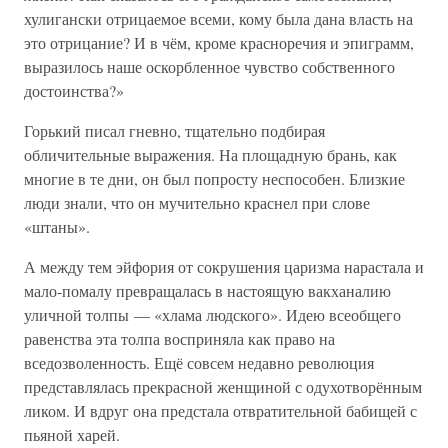
хулигански отрицаемое всеми, кому была дана власть на
это отрицание? И в чём, кроме красноречия и эпиграмм,
выразилось наше оскорбленное чувство собственного
достоинства?»
Горький писал гневно, тщательно подбирая
обличительные выражения. На площадную брань, как
многие в те дни, он был попросту неспособен. Близкие
люди знали, что он мучительно краснел при слове
«штаны».
А между тем эйфория от сокрушения царизма нарастала и
мало-помалу превращалась в настоящую вакханалию
уличной толпы — «хлама людского». Идею всеобщего
равенства эта толпа восприняла как право на
вседозволенность. Ещё совсем недавно революция
представлялась прекрасной женщиной с одухотворённым
ликом. И вдруг она предстала отвратительной бабищей с
пьяной харей.