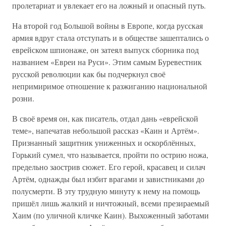
пролетариат и увлекает его на ложный и опасный путь.
На второй год Большой войны в Европе, когда русская
армия вдруг стала отступать и в обществе зашептались о
еврейском шпионаже, он затеял выпуск сборника под
названием «Евреи на Руси». Этим самым Буревестник
русской революции как бы подчеркнул своё
непримиримое отношение к разжиганию национальной
розни.
В своё время он, как писатель, отдал дань «еврейской
теме», напечатав небольшой рассказ «Каин и Артём».
Признанный защитник униженных и оскорблённых,
Горький сумел, что называется, пройти по острию ножа,
предельно заострив сюжет. Его герой, красавец и силач
Артём, однажды был избит врагами и завистниками до
полусмерти. В эту трудную минуту к нему на помощь
пришёл лишь жалкий и ничтожный, всеми презираемый
Хаим (по уличной кличке Каин). Выхоженный заботами