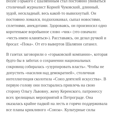
Возле Горького с Шаляпиным стал постоянно увиваться
столичный журналист Корней Чуковский, длинный,
худой, нескладный, весь какой-то вывихнутый. Он
постоянно ломался, подхихикивал, сыпал новостями,
сплетнями, анекдотами. Здороваясь, он произносил одно
коротенькое воробьиное слово «чик» (это означало:
«честь имею кланяться»). Расставаясь, он делал ручкой и
бросал: «Пока». От его вывертов Шаляпин сатанел.
В газетах заговорили о «горьковской компании», которая
будто бы в заботах о сохранении национальных
сокровищ собиралась «узурпировать власть». Чтобы не
допустить «насилия над демократией», столичная
интеллигенция сколотила «Союз деятелей искусства». В
первую голову они постарались привлечь на свою
сторону Ольгу Львовну, жену Керенского, патронессу
всех зрелищных мероприятий в Петрограде. Она
оказалась крайне падкой на лесть и горячо поддерживала
все планы крикливого «Союза». Культурные силы