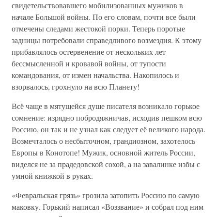
свидетельствовавшего мобилизованных мужиков в
начале Большой войны. По его словам, почти все были
отмечены следами жестокой порки. Теперь поротые
задницы потребовали справедливого возмездия. К этому
прибавлялось остервенение от нескольких лет
бессмысленной и кровавой войны, от тупости
командования, от измен начальства. Накопилось и
взорвалось, грохнуло на всю Планету!
Всё чаще в мятущейся душе писателя возникало горькое
сомнение: изрядно побродяжничав, исходив пешком всю
Россию, он так и не узнал как следует её великого народа.
Возмечталось о несбыточном, грандиозном, захотелось
Европы в Конотопе! Мужик, основной житель России,
виделся не за прадедовской сохой, а на завалинке избы с
умной книжкой в руках.
«Февральская грязь» грозила затопить Россию по самую
маковку. Горький написал «Воззвание» и собрал под ним