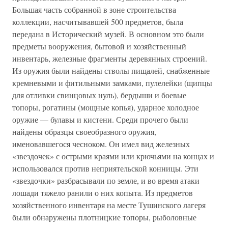
Большая часть собранной в зоне строительства
коллекции, насчитывавшей 500 предметов, была
передана в Исторический музей. В основном это были
предметы вооружения, бытовой и хозяйственный
инвентарь, железные фрагменты деревянных строений.
Из оружия были найдены стволы пищалей, снабженные
кремневыми и фитильными замками, пулелейки (щипцы
для отливки свинцовых нуль), бердыши и боевые
топоры, рогатины (мощные копья), ударное холодное
оружие — булавы и кистени. Среди прочего были
найдены образцы своеобразного оружия,
именовавшегося чесноком. Он имел вид железных
«звездочек» с острыми краями или крючьями на концах и
использовался против неприятельской конницы. Эти
«звездочки» разбрасывали по земле, и во время атаки
лошади тяжело ранили о них копыта. Из предметов
хозяйственного инвентаря на месте Тушинского лагеря
были обнаружены плотницкие топоры, рыболовные