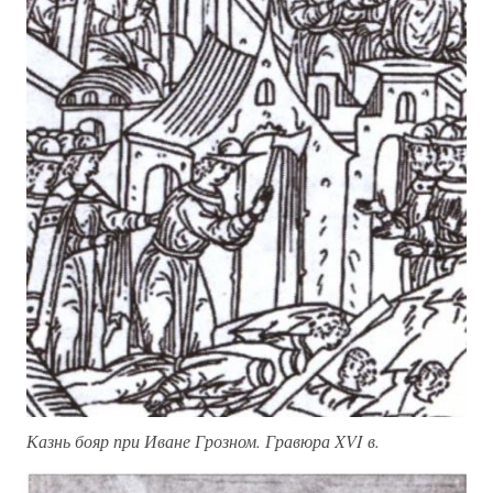
Казнь бояр при Иване Грозном. Гравюра XVI в.