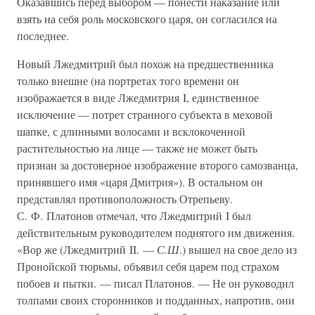
Оказавшись перед выбором — понести наказание или
взять на себя роль московского царя, он согласился на
последнее.
Новый Лжедмитрий был похож на предшественника
только внешне (на портретах того времени он
изображается в виде Лжедмитрия I, единственное
исключение — потрет странного субъекта в меховой
шапке, с длинными волосами и всклокоченной
растительностью на лице — также не может быть
признан за достоверное изображение второго самозванца,
принявшего имя «царя Дмитрия»). В остальном он
представлял противоположность Отрепьеву.
С. Ф. Платонов отмечал, что Лжедмитрий I был
действительным руководителем поднятого им движения.
«Вор же (Лжедмитрий II. —
С.Ш
.) вышел на свое дело из
Пронойской тюрьмы, объявил себя царем под страхом
побоев и пытки. — писал Платонов. — Не он руководил
толпами своих сторонников и подданных, напротив, они