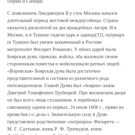
Перми и Сибири.
С появлением Лжедмитрия II у стен Москвы начался
длительный период жестокой междоусобицы. Страна
оказалось расколотой на два враждебных лагеря. И в
Москве, и в Тушине сидели царь и царица[32], патриарх
(в Тушино был увезен захваченный в Ростове
митрополит Филарет Романов). У обоих царей были
Боярская дума, приказы, войска, оба жаловали своим
сторонникам поместья и мобилизовали ратных людей.
«Воровская» Боярская дума была достаточно
представительной и состояла из различного рода
оппозиционеров. Главой Думы был «боярин» князь
Дмитрий Тимофеевич Трубецкой. При московском дворе
он был всего лишь стольником, и перебежал к
самозванцу одним из первых, 24 июля 1608 г., прямо во
время боя («с дела»). Значительную силу в Думе
представляли родственники «патриарха» Филарета —
М. Г. Салтыков, князь Р. Ф. Троекуров, князь