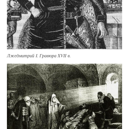
Лжедмитрий I. Гравюра XVII в.