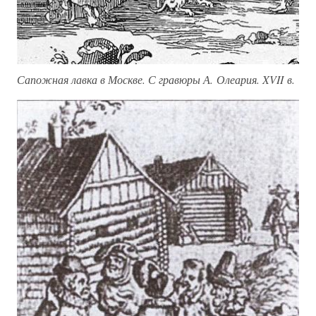
Сапожная лавка в Москве. С гравюры А. Олеария. XVII в.