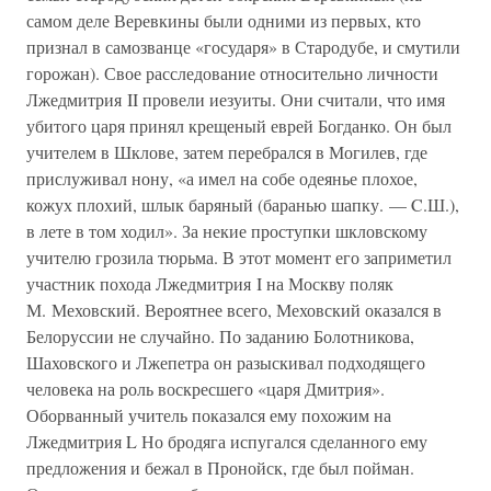
самом деле Веревкины были одними из первых, кто
признал в самозванце «государя» в Стародубе, и смутили
горожан). Свое расследование относительно личности
Лжедмитрия II провели иезуиты. Они считали, что имя
убитого царя принял крещеный еврей Богданко. Он был
учителем в Шклове, затем перебрался в Могилев, где
прислуживал нону, «а имел на собе одеянье плохое,
кожух плохий, шлык баряный (баранью шапку. — C.Ш.),
в лете в том ходил». За некие проступки шкловскому
учителю грозила тюрьма. В этот момент его заприметил
участник похода Лжедмитрия I на Москву поляк
М. Меховский. Вероятнее всего, Меховский оказался в
Белоруссии не случайно. По заданию Болотникова,
Шаховского и Лжепетра он разыскивал подходящего
человека на роль воскресшего «царя Дмитрия».
Оборванный учитель показался ему похожим на
Лжедмитрия L Но бродяга испугался сделанного ему
предложения и бежал в Пронойск, где был пойман.