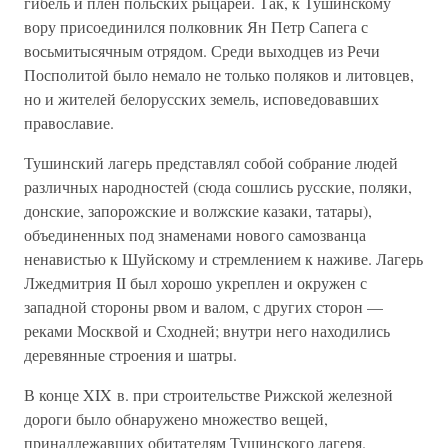
гибель и плен польских рыцарей. Так, к Тушинскому
вору присоединился полковник Ян Петр Сапега с
восьмитысячным отрядом. Среди выходцев из Речи
Посполитой было немало не только поляков и литовцев,
но и жителей белорусских земель, исповедовавших
православие.
Тушинский лагерь представлял собой собрание людей
различных народностей (сюда сошлись русские, поляки,
донские, запорожские и волжские казаки, татары),
объединенных под знаменами нового самозванца
ненавистью к Шуйскому и стремлением к наживе. Лагерь
Лжедмитрия II был хорошо укреплен и окружен с
западной стороны рвом и валом, с других сторон —
реками Москвой и Сходней; внутри него находились
деревянные строения и шатры.
В конце XIX в. при строительстве Рижской железной
дороги было обнаружено множество вещей,
принадлежавших обитателям Тушинского лагеря.