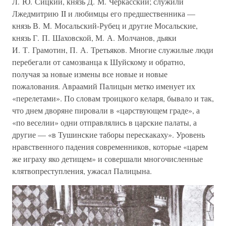
Л. Ю. Сицкий, князь Д. М. Черкасский; служили
Лжедмитрию II и любимцы его предшественника —
князь В. М. Мосальский-Рубец и другие Мосальские,
князь Г. П. Шаховской, М. А. Молчанов, дьяки
И. Т. Грамотин, П. А. Третьяков. Многие служилые люди
перебегали от самозванца к Шуйскому и обратно,
получая за новые измены все новые и новые
пожалования. Авраамий Палицын метко именует их
«перелетами». По словам троицкого келаря, бывало и так,
что днем дворяне пировали в «царствующем граде», а
«по веселии» одни отправлялись в царские палаты, а
другие — «в Тушинские таборы перескакаху». Уровень
нравственного падения современников, которые «царем
же играху яко детищем» и совершали многочисленные
клятвопреступления, ужасал Палицына.