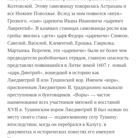
Колтовской. Этому самозванцу покорилась Астрахань и
все Нижнее Поволжье. Вслед за ним появился «внук»
Грозного, «сын» царевича Ивана Ивановича «царевич
Лаврентий». В казачьих станицах самозванцы росли как
грибы: явились «дети» царя Федора «царевичи» Симеон,
Савелий, Василий, Клементий, Ерошка, Гаврилка,
Мартынка. Впрочем, эти «царевичи» были не более чем
предводители разбойничьих отрядов, главную опасность
представлял появившийся в Литве зимой 1607 г. новый
«царь Дмитрий», вошедший в историю как
Лжедмитрий II или Тушинский вор. Именем «вора»,
присвоенным Лжедмитрию II, традиционно называли
преступников и бунтовщиков. «Воры» — частое
наименование всех участников мятежей и восстаний
XVII в. Тушинским вором Лжедмитрий II был назван по
месту своего стана — подмосковному селу Тушину;
впоследствии, когда он перебрался в Калугу, в
документах и исторических повестях его именуют