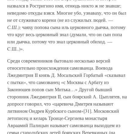
назвался в Ростригино имя, отнюдь никто ж не знавше;
неведомо откуды взяся. Многие убо, узнаваху, что он был
не от служиваго корени (не из служилых людей. —
С.Ш.);
чаяху попова сына иль церковного дьячка, потому
что круг весь церковный знал (думали, что он сын попа
или дьячка, потому что знал церковный обиход. —
C.Ш..)».
Среди современников бытовало несколько версий
относительно происхождения самозванца. Воевода
Лжедмитрия II князь Д. Мосальский Горбатый «сказывал
с пытки», что самозванец «с Москвы с Арбату из
Законюшев попов сын Митька…» Другой бывший
сторонник Лжедмитрия II, сын боярский А. Цыплятев, на
допросе говорил, что «царевича Дмитрея называют
литвином Ондрея Курбского сыном»[31]. Московский
летописец и келарь Троице-Сергиева монастыря
Авраамий Палицын называет самозванца выходцем из
семьи стародубских детей боярских Веревкиных (на