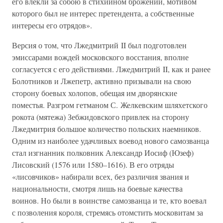
его влекли за собою в стихийном брожении, мотивом
которого был не интерес претендента, а собственные
интересы его отрядов».
Версия о том, что Лжедмитрий II был подготовлен
эмиссарами вождей московского восстания, вполне
согласуется с его действиями. Лжедмитрий II, как и ранее
Болотников и Лжепетр, активно призывали на свою
сторону боевых холопов, обещая им дворянские
поместья. Разгром гетманом С. Желкевским шляхетского
рокота (мятежа) Зебжидовского привлек на сторону
Лжедмитрия большое количество польских наемников.
Одним из наиболее удачливых воевод нового самозванца
стал изгнанник полковник Александр Иосиф (Юзеф)
Лисовский (1576 или 1580–1616). В его отряды
«лисовчиков» набирали всех, без различия звания и
национальности, смотря лишь на боевые качества
воинов. Но были в воинстве самозванца и те, кто воевал
с позволения короля, стремясь отомстить московитам за