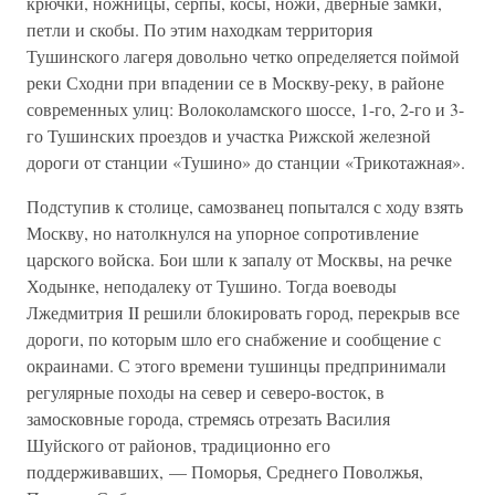
крючки, ножницы, серпы, косы, ножи, дверные замки,
петли и скобы. По этим находкам территория
Тушинского лагеря довольно четко определяется поймой
реки Сходни при впадении се в Москву-реку, в районе
современных улиц: Волоколамского шоссе, 1-го, 2-го и 3-
го Тушинских проездов и участка Рижской железной
дороги от станции «Тушино» до станции «Трикотажная».
Подступив к столице, самозванец попытался с ходу взять
Москву, но натолкнулся на упорное сопротивление
царского войска. Бои шли к запалу от Москвы, на речке
Ходынке, неподалеку от Тушино. Тогда воеводы
Лжедмитрия II решили блокировать город, перекрыв все
дороги, по которым шло его снабжение и сообщение с
окраинами. С этого времени тушинцы предпринимали
регулярные походы на север и северо-восток, в
замосковные города, стремясь отрезать Василия
Шуйского от районов, традиционно его
поддерживавших, — Поморья, Среднего Поволжья,