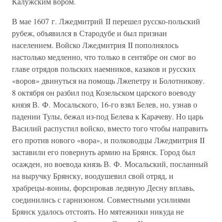
Калужским вором.
В мае 1607 г. Лжедмитрий II перешел русско-польский
рубеж, объявился в Стародубе и был признан
населением. Войско Лжедмитрия II пополнялось
настолько медленно, что только в сентябре он смог во
главе отрядов польских наемников, казаков и русских
«воров» двинуться на помощь Лжепетру и Болотникову.
8 октября он разбил под Козельском царского воеводу
князя В. Ф. Мосальского, 16-го взял Белев, но, узнав о
падении Тулы, бежал из-под Белева к Карачеву. Но царь
Василий распустил войско, вместо того чтобы направить
его против нового «вора», и полководцы Лжедмитрия II
заставили его повернуть армию на Брянск. Город был
осажден, но воевода князь В. Ф. Мосальский, посланный
на выручку Брянску, воодушевил свой отряд, и
храбрецы-воины, форсировав ледяную Десну вплавь,
соединились с гарнизоном. Совместными усилиями
Брянск удалось отстоять. Но мятежники никуда не