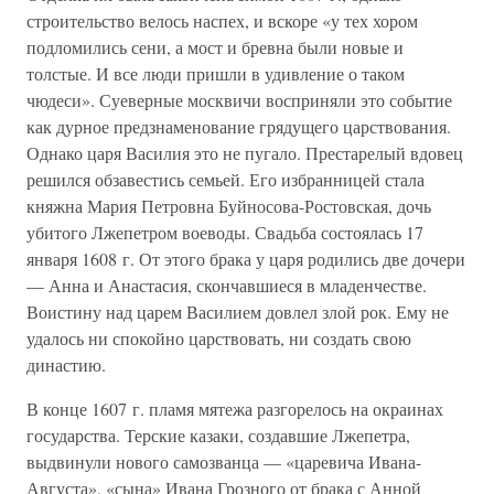
строительство велось наспех, и вскоре «у тех хором
подломились сени, а мост и бревна были новые и
толстые. И все люди пришли в удивление о таком
чюдеси». Суеверные москвичи восприняли это событие
как дурное предзнаменование грядущего царствования.
Однако царя Василия это не пугало. Престарелый вдовец
решился обзавестись семьей. Его избранницей стала
княжна Мария Петровна Буйносова-Ростовская, дочь
убитого Лжепетром воеводы. Свадьба состоялась 17
января 1608 г. От этого брака у царя родились две дочери
— Анна и Анастасия, скончавшиеся в младенчестве.
Воистину над царем Василием довлел злой рок. Ему не
удалось ни спокойно царствовать, ни создать свою
династию.
В конце 1607 г. пламя мятежа разгорелось на окраинах
государства. Терские казаки, создавшие Лжепетра,
выдвинули нового самозванца — «царевича Ивана-
Августа», «сына» Ивана Грозного от брака с Анной