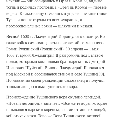
исчезли — они собирались у Орла и Кром, и, видимо,
тогда и родилась пословица «Орел да Кромы — первые
воры». К самозванцу стекались и уцелевшие защитники
Тулы, и новые отряды со всех «украин», и
профессиональные вояки — шляхтичи и казаки.
Весной 1608 г. Лжедмитрий И двинулся к столице. Во
главе войск самозванца встал литовский гетман князь
Роман Ружинский (Рожинский). 30 апреля — 1 мая
1608 г. армия Лжедмитрия II разгромила под Белевом
полки, которыми командовал брат царя князь Дмитрий
Иванович Шуйский. В июне Лжедмитрий II появился
под Москвой и обосновался станом в селе Тушине[30].
По названию своей резиденции самозванец и получил
запоминающееся имя Тушинского вора.
Происхождение Тушинского вора окутано легендой.
«Новый летописец» замечает: «Все же те воры, которые
называлися царским коренем, знаеми от многих людей,
кой откуду взяся. Тово же Вора Тушинского, которой