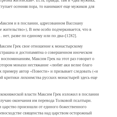
аступает осенняя пора, то нанимают еще мужиков для
Максим и в послании, адресованном Вассиану
 жительство»), В нем особо подчеркивается, что в
нет, разве по единому или по два»[1282].
Максим Грек свое отношение к монастырскому
страшна и достопамятна о совершенном иноческом
 воспоминаниям, Максим Грек на этот раз говорит о
котором монахи нестяжание «любят аки велие благо
 примеру автор «Повести» и призывает следовать («и
ой критики лихоимства русских монастырей здесь еще
икокняжеской власти Максим Грек изложил в послании
 случаю окончания им перевода Толковой псалтыри.
и царство произошли от единого божественного
ревосходстве священства над царством осторожный