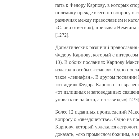
пять к Федору Карпову, в которых спо
полемику прежде всего по вопросу о с
различиях между православием и като
«Слово ответно»), призывая Немчина п
[1272].
Догматических различий православия 
Федору Карпову, который с интересом 
13). В обоих посланиях Карпову Макси
излагал в особых «главах». Одно посл
такое «левиафан». В другом послании 
«отводил» Федора Карпова «от врачест
«от излишных и заповеданных священ
уповать не на бога, а на «звезды»[1273]
Более 12 изданных произведений Мак
вопросу о «звездочетстве». Одно из п
Карпову, который увлекался астролог
доказать, «яко промыслом божиим, а не