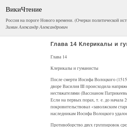
ВикиЧтение
Россия на пороге Нового времени. (Очерки политической ист
Зимин Александр Александрович
Глава 14 Клерикалы и г
Глава 14
Клерикалы и гуманисты
После смерти Иосифа Волоцкого (1515
дворе Василия III происходила напряж
нестяжателями (Вассианом Патрикеев
Если на первых порах, т. е. до начала
покровительствовал «заволжским стар
наследникам Иосифа Волоцкого удалос
Противоборство двух группировок сред