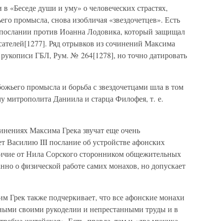
 в «Беседе души и уму» о человеческих страстях,
его промысла, снова изобличая «звездочетцев». Есть
в послании против Иоанна Лодовика, который защищал
сателей[1277]. Ряд отрывков из сочинений Максима
 рукописи ГБЛ, Рум. № 264[1278], но точно датировать
ожьего промысла и борьба с звездочетцами шла в том
му митрополита Даниила и старца Филофея, т. е.
инениях Максима Грека звучат еще очень
т Василию III послание об устройстве афонских
личие от Нила Сорского сторонником общежительных
нно о физической работе самих монахов, но допускает
м Грек также подчеркивает, что все афонские монахи
одными своими рукоделии и непрестанными труды и в
требна житейская». Есть, правда, там и «два мужика,