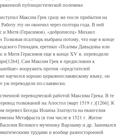
апряженной публицистической полемике.
иступил Максим Грек сразу же после прибытия на
 Работу эту он окончил через полтора года. В ней
с и Митя (Герасимов), «доброписец» Михаил
 Толковая псалтырь выбрана потому, что еще в конце
родского Геннадия, еретики «Псалмы Давыдовы или
ас и Митя Герасимов еще в конце XV в. переводили
ри[1264]. Сам Максим Грек в предисловии к
льнейше» вооружить против «предстателей
 не научился хорошо церковнославянскому языку, он
те уж переводили по-славянски.
ственной переводческой работой Максима Грека. В те
еревод толкований на Апостол (март 1519 г.)[1266]. К
ом перевел Беседы Иоанна Златоуста на евангелия
меона Метафраста (в том числе в 1521 г. Житие
 Василия Великого мученику Варлааму и др. Занимался
амматическими трудами и вообще разносторонней