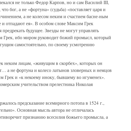
лекался не только Федор Карпов, но и сам Василий III,
что бог, а не «фортуна» (судьба) «поставляет царя и
учинением, а не колесом неким и счастием басне-ным
е и отпадают ея». В особом слове Максим Грек
я предрекать будущее. Звезды не могут управлять
м Грек, ибо миром руководит божий промысл, который
могущим самостоятельно, по своему усмотрению
к неким лицам, «живущим в скорбех», которых он
ит… а не фортуна и колесо латынов зловерных и немцов
м Грек и «к некоему иноку, бывшему во игуменех».
омерским учительством прелестника Николая
жалось предсказание всемирного потопа в 1524 г.,
ельно». Основная мысль автора не отличалась
отиворечит признанию всесилия божьего промысла, а