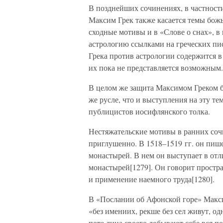
В позднейших сочинениях, в частности
Максим Грек также касается темы божь
сходные мотивы и в «Слове о снах», 
астрологию ссылками на греческих пи
Грека против астрологии содержится в
их пока не представляется возможным.
В целом же защита Максимом Греком б
же русле, что и выступления на эту те
публицистов иосифлянского толка.
Нестяжательские мотивы в ранних соч
приглушенно. В 1518–1519 гг. он пише
монастырей. В нем он выступает в от
монастырей[1279]. Он говорит простра
и применение наемного труда[1280].
В «Послании об Афонской горе» Макси
«без имениих, рекше без сел живут, 
поте лица своего добывают себе вся по