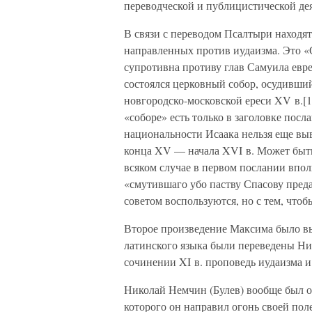
переводческой и публицистической де
В связи с переводом Псалтыри находят
направленных против иудаизма. Это «
супротивна противу глав Самуила евреи
состоялся церковный собор, осудивши
новгородско-московской ереси XV в.[1
«соборе» есть только в заголовке пос
национальности Исаака нельзя еще вы
конца XV — начала XVI в. Может быть,
всяком случае в первом послании впо
«смутившаго убо паству Спасову преда
советом воспользуются, но с тем, чтоб
Второе произведение Максима было вы
латинского языка были переведены Ни
сочинении XI в. проповедь иудаизма и
Николай Немчин (Булев) вообще был 
которого он направил огонь своей пол