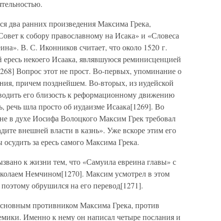
ятельностью.
ся два ранних произведения Максима Грека,
Совет к собору православному на Исака» и «Словеса
на». В. С. Иконников считает, что около 1520 г.
й ересь некоего Исаака, являвшуюся реминисценцией
268] Вопрос этот не прост. Во-первых, упоминание о
лания, причем позднейшем. Во-вторых, из иудейской
водить его близость к реформационному движению
 речь шла просто об иудаизме Исаака[1269]. Во
лне в духе Иосифа Волоцкого Максим Грек требовал
дите внешней власти в казнь». Уже вскоре этим его
ы осудить за ересь самого Максима Грека.
звано к жизни тем, что «Самуила евреина главы» с
колаем Немчином[1270]. Максим усмотрел в этом
 поэтому обрушился на его перевод[1271].
основным противником Максима Грека, против
емики. Именно к нему он написал четыре послания и