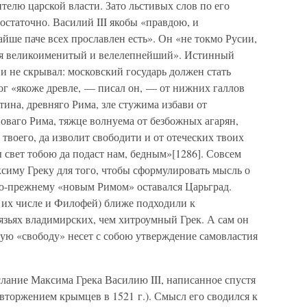
телю царской власти. Зато льстивых слов по его
остаточно. Василий III якобы «правдою, и
айше паче всех прославлен есть». Он «не токмо Русии,
ся великоименитый и велелепнейший». Истинный
и не скрывал: московский государь должен стать
бог «якоже древле, — писал он, — от нижних галлов
тина, древняго Рима, зле стужима избави от
оваго Рима, тяжце волнуема от безбожных агарян,
воего, да изволит свободити и от отеческих твоих
 свет тобою да подаст нам, бедным»[1286]. Совсем
симу Греку для того, чтобы сформулировать мысль о
 по-прежнему «новым Римом» оставался Царьград.
их числе и Филофей) ближе подходили к
зьях владимирских, чем хитроумный Грек. А сам он
кую «свободу» несет с собою утверждение самовластия
лание Максима Грека Василию III, написанное спустя
с вторжением крымцев в 1521 г.). Смысл его сводился к