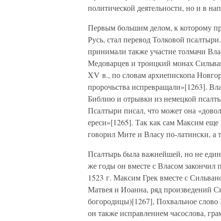
политической деятельности, но и в н
Первым большим делом, к которому пр
Русь, стал перевод Толковой псалтыри.
принимали также участие толмачи Вла
Медоварцев и троицкий монах Сильван
XV в., по словам архиепископа Новго
пророчьства испревращали»[1263]. Вл
Библию и отрывки из немецкой псалты
Псалтыри писал, что может она «дово
ереси»[1265]. Так как сам Максим еще
говорил Мите и Власу по-латински, а 
Псалтырь была важнейшей, но не един
же годы он вместе с Власом закончил п
1523 г. Максим Грек вместе с Сильван
Матвея и Иоанна, ряд произведений Си
богородицы)[1267], Похвальное слово
он также исправлением часослова, гр