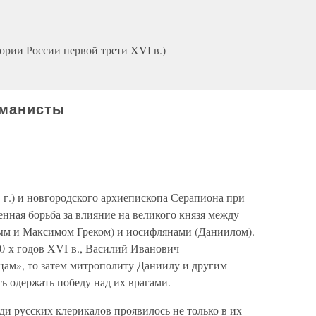
ории России первой трети XVI в.)
уманисты
 г.) и новгородского архиепископа Серапиона при
енная борьба за влияние на великого князя между
ым и Максимом Греком) и иосифлянами (Даниилом).
 20-х годов XVI в., Василий Иванович
цам», то затем митрополиту Даниилу и другим
ь одержать победу над их врагами.
и русских клерикалов проявилось не только в их