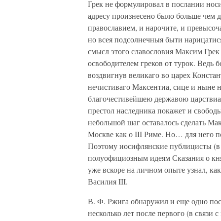
Грек не формулировал в послании носи
адресу произнесено было больше чем д
православием, и нарочите, и превысоч
но всея подсолнечныя быти нарицати
смысл этого славословия Максим Грек 
освободителем греков от турок. Ведь 
воздвигнув великаго во царех Констан
нечистиваго Максентиа, сице и ныне н
благочестивейшею державою царствиа т
престол наследника покажет и свободы
небольшой шаг оставалось сделать Мак
Москве как о III Риме. Но… для него
Поэтому иосифлянские публицисты (в 
полуофициозным идеям Сказания о кня
уже вскоре на личном опыте узнал, ка
Василия III.
В. Ф. Ржига обнаружил и еще одно пос
несколько лет после первого (в связи 