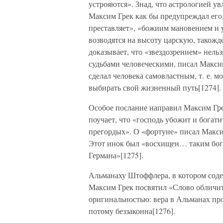
устрояются». Знад, что астрологией ув
Максим Грек как бы предупреждал его, 
преставляет», «божиим мановением и 
возводятся на высоту царскую, такожд
доказывает, что «звездозрением» нельз
судьбами человеческими, писал Макси
сделал человека самовластным, т. е. 
выбирать свой жизненный путь[1274].
Особое послание направил Максим Гре
поучает, что «господь убожит и богат
прегордых». О «фортуне» писал Макси
Этот инок был «восхищен… таким бог
Германа»[1275].
Альманаху Штоффлера, в котором содер
Максим Грек посвятил «Слово обличит
оригинальностью: вера в Альманах пр
потому беззаконна[1276].