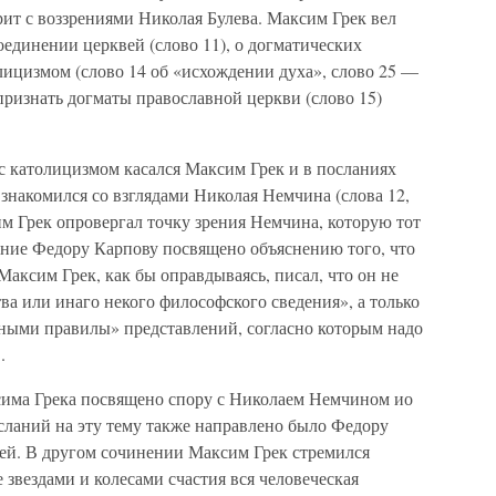
рит с воззрениями Николая Булева. Максим Грек вел
оединении церквей (слово 11), о догматических
лицизмом (слово 14 об «исхождении духа», слово 25 —
ризнать догматы православной церкви (слово 15)
с католицизмом касался Максим Грек и в посланиях
знакомился со взглядами Николая Немчина (слова 12,
м Грек опровергал точку зрения Немчина, которую тот
ание Федору Карпову посвящено объяснению того, что
Максим Грек, как бы оправдываясь, писал, что он не
ва или инаго некого философского сведения», а только
ными правилы» представлений, согласно которым надо
.
сима Грека посвящено спору с Николаем Немчином ио
осланий на эту тему также направлено было Федору
ией. В другом сочинении Максим Грек стремился
 звездами и колесами счастия вся человеческая