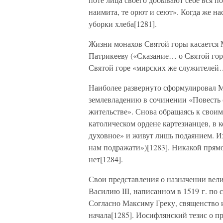
наимита, те орют и сеют». Когда же н
уборки хлеба[1281].
Жизни монахов Святой горы касается 
Патрикееву («Сказание… о Святой горе
Святой горе «мирских же служителей… 
Наиболее развернуто сформулировал 
землевладению в сочинении «Повесть 
жительстве». Снова обращаясь к своим
католическом ордене картезианцев, в 
духовное» и живут лишь подаянием. Их
нам подражати»)[1283]. Никакой прям
нет[1284].
Свои представления о назначении вел
Василию III, написанном в 1519 г. по
Согласно Максиму Греку, священство 
начала[1285]. Иосифлянский тезис о п